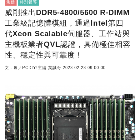
焦點
特別報導
威剛推出DDR5-4800/5600 R-DIMM
工業級記憶體模組，通過Intel第四
代Xeon Scalable伺服器、工作站與
主機板業者QVL認證，具備極佳相容
性、穩定性與可靠度！
文．圖／PCDIY!主編 英誠哥
2023-02-23 09:00:00