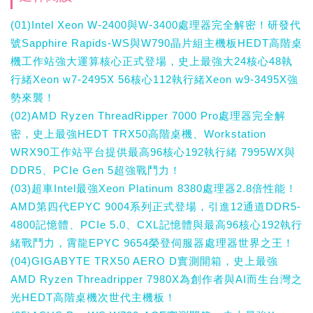
(01)Intel Xeon W-2400與W-3400處理器完全解密！研發代
號Sapphire Rapids-WS與W790晶片組主機板HEDT高階桌
機工作站強大運算核心正式登場，史上最強大24核心48執
行緒Xeon w7-2495X 56核心112執行緒Xeon w9-3495X強
勢來襲！
(02)AMD Ryzen ThreadRipper 7000 Pro處理器完全解
密，史上最強HEDT TRX50高階桌機、Workstation
WRX90工作站平台提供最高96核心192執行緒 7995WX與
DDR5、PCIe Gen 5超強戰鬥力！
(03)超車Intel最強Xeon Platinum 8380處理器2.8倍性能！
AMD第四代EPYC 9004系列正式登場，引進12通道DDR5-
4800記憶體、PCIe 5.0、CXL記憶體與最高96核心192執行
緒戰鬥力，霄龍EPYC 9654榮登伺服器處理器世界之王！
(04)GIGABYTE TRX50 AERO D實測開箱，史上最強
AMD Ryzen Threadripper 7980X為創作者與AI而生台灣之
光HEDT高階桌機次世代主機板！