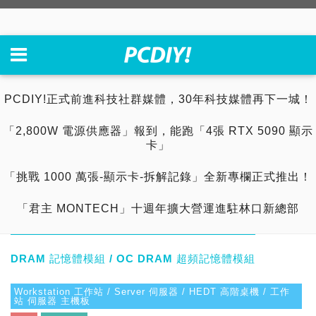
PCDIY!正式前進科技社群媒體，30年科技媒體再下一城！
「2,800W 電源供應器」報到，能跑「4張 RTX 5090 顯示
卡」
「挑戰 1000 萬張-顯示卡-拆解記錄」全新專欄正式推出！
「君主 MONTECH」十週年擴大營運進駐林口新總部
DRAM 記憶體模組 / OC DRAM 超頻記憶體模組
Workstation 工作站 / Server 伺服器 / HEDT 高階桌機 / 工作
站 伺服器 主機板