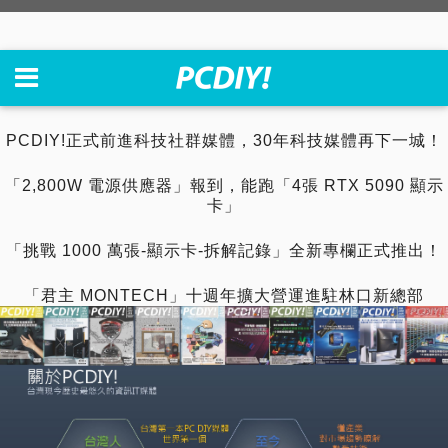
PCDIY!正式前進科技社群媒體，30年科技媒體再下一城！
「2,800W 電源供應器」報到，能跑「4張 RTX 5090 顯示
卡」
「挑戰 1000 萬張-顯示卡-拆解記錄」全新專欄正式推出！
「君主 MONTECH」十週年擴大營運進駐林口新總部