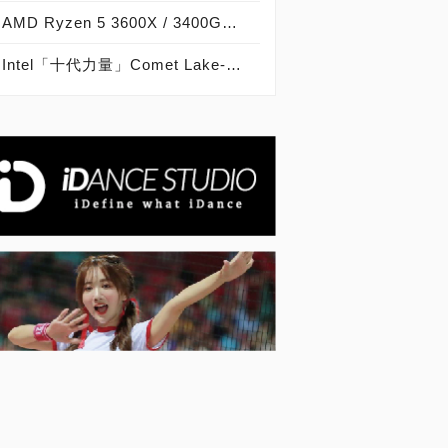
AMD Ryzen 5 3600X / 3400G開箱實測，獨顯內顯皆高效，主流電競最佳平台！
Intel「十代力量」Comet Lake-S該買嗎？Core i9 / i7 / i5 / i3效能評測 ft. Ryzen 3000效能評比 / ROG Z490 MAXIMUS XII FORMULA