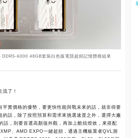
GB DDR5-6000 48GB套裝白色版電競超頻記憶體模組來
主流了！
擁有平實價格的優勢，要更快性能與戰未來的話，就非得要
模組的話，除了按照預算和需求來挑選速度之外，選擇大廠
的話，則要首選高顏值外觀，再加上酷炫燈效，來搭配
 XMP、AMD EXPO一鍵超頻，通過主機板業者QVL測