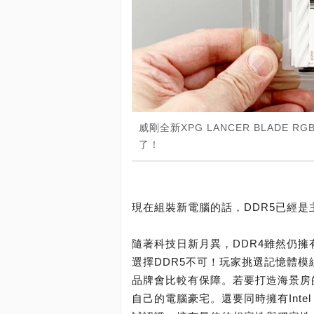
威剛全新XPG LANCER BLADE R
了！
現在組裝新電腦的話，DDR5已經是
隨著科技日新月異，DDR4雖然仍
選擇DDR5不可！玩家挑選記憶體
品牌會比較有保障。若要打造海景房
自己的電腦豪宅。還要同時擁有Intel