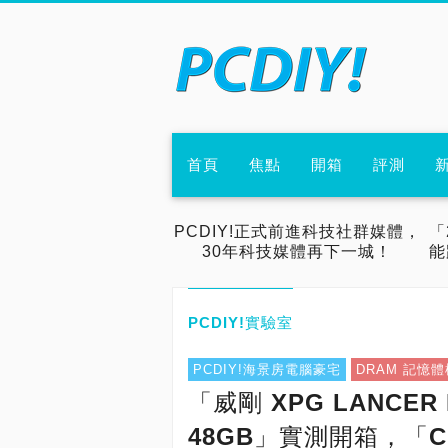
首頁
焦點
開箱
評測
PCDIY!正式前進科技社群媒體，
「
30年科技媒體再下一城！
能
PCDIY!實驗室
PCDIY!海景房電腦豪宅
DRAM 記憶體
「威剛 XPG LANCER B
48GB」實測開箱，「C