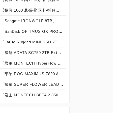
【挑戰 1000 萬張-顯示卡-拆解記錄：000-000-002】技嘉 GIGABYTE GEFORCE RTX 5090 GAMING OC 32G：台灣代理商青雲公司貨：台灣製造 Made In Taiwan
「Seagate IRONWOLF 8TB」實測開箱，「5,400轉」那嘶狼「節省電力 48％ 噪音減少 18％ 抗震提升 12％」NAS專用硬碟機首選！
「SanDisk OPTIMUS GX PRO 8100 SSD 2TB」實測開箱，「14,900 MB/s俱樂部」史上最強「第四代 PCIe 5.0 SSD」高效能低功耗固態硬碟！
「LaCie Rugged MINI SSD 2TB」實測開箱，「USB 3.2 Gen 2x2 穩固精悍」20Gbps 外接式固態硬碟專業首選！
「威剛 ADATA SC750 2TB External SSD」實測開箱，USB 3.2 Gen2 10Gb/s 免傳輸線「袖珍便攜」高效能外接式固態硬碟！
「君主 MONTECH HyperFlow Digital 360」實測開箱，「TDP：360 W 解熱能力」數位顯示即時監控「Intel LGA 1700/1851與AMD AM4/AM5主流平台全支援」高性價比 CPU一體式水冷散熱器！
「華碩 ROG MAXIMUS Z890 APEX」實測開箱，史上最強「22＋1＋2＋2 共 27 相供電」DDR5-9600＋ 極致超頻「Intel Core Ultra 7 270K Plus 最佳拍檔」白色海景房主機板！
「振華 SUPER FLOWER LEADEX III PLATINUM ATX 3.1 1000W」實測開箱，Cybenetics PLATINUM白金牌認證「PCIe 5.1 單原生 12V-2x6 連接器 」電源供應器 feat. NVIDIA GeForce RTX 5090 顯示卡 絕佳組合！
「君主 MONTECH BETA 2 850W ATX 3.1」實測開箱，80 PLUS Bronze 銅牌認證「PCIe 5.1 單原生 12V-2x6 連接器」直出線電源供應器 feat. NVIDIA GeForce RTX 5080 顯示卡 超值搭機組合！