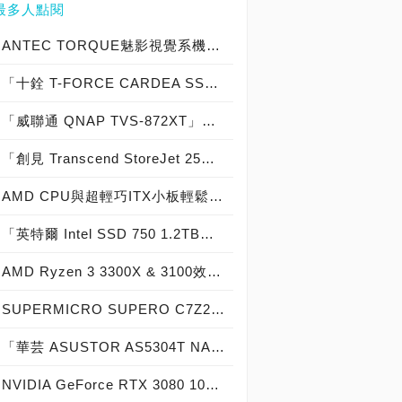
最多人點閱
ANTEC TORQUE魅影視覺系機殼開箱，安鈦克戰鬥機俯衝攻擊概念電競機箱新登場！
「十銓 T-FORCE CARDEA SSD 1TB」散熱片版實測開箱，「7,000MB/s俱樂部」PCIe 4.0 x4高效能固態硬碟！
「威聯通 QNAP TVS-872XT」實測開箱，「10GbE＋Thunderbolt 3」旗艦級 8-Bay NAS
「創見 Transcend StoreJet 25C3S 2TB & 25C3N 2TB」實測開箱，輕薄時尚內建獨家檔案救援外接式硬碟！
AMD CPU與超輕巧ITX小板輕鬆配：華碩 ROG STRIX B450-I GAMING ft. Ryzen 3 3300X
「英特爾 Intel SSD 750 1.2TB」實測開箱，NVMe PCIe SSD固態硬碟中的頂尖之作！
AMD Ryzen 3 3300X & 3100效能測試，完勝9400 / 9100，搭配B550最佳平台
SUPERMICRO SUPERO C7Z270-CG實測開箱，伺服器級電競主機板重裝上陣！
「華芸 ASUSTOR AS5304T NAS」實測開箱，Feat. Western Digital WD RED 4TB NAS HDD & WD RED SA500 NAS SSD
NVIDIA GeForce RTX 3080 10GB創始版顯示卡開箱實測，4K高畫質光追遊戲的最佳主角