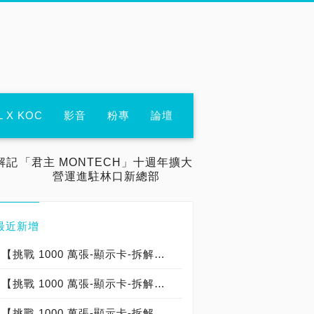
L X KOC
影音
粉專
論壇
解記
「君主 MONTECH」十週年擴大
營運進駐林口新總部
最近新增
【挑戰 1000 萬張-顯示卡-拆解記錄：000-000-018】微星 MSI GeForce RTX 5090 32G LIGHTNING Z 閃電卡皇：台灣代理商建達公司貨：台灣製造 Made In Taiwan（限定版→僅開箱）
【挑戰 1000 萬張-顯示卡-拆解記錄：000-000-004】華碩 ASUS TUF Gaming GeForce RTX 5090 32GB GDDR7：台灣代理商聯強公司貨：中國製造 Made In China
【挑戰 1000 萬張-顯示卡-拆解記錄：000-000-003】微星 MSI GEFORCE RTX 5090 GAMING TRIO OC：台灣代理商建達公司貨：台灣製造 Made In Taiwan