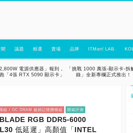
新聞
議題
精選
賣場
品牌
ITMan! LAB.
KO
2,800W 電源供應器」報到，
「挑戰 1000 萬張-顯示卡-拆
跑「4張 RTX 5090 顯示卡」
錄」全新專欄正式推出！
模組 / OC DRAM 超頻記憶體模組
開箱評測
LADE RGB DDR5-6000
L30 低延遲」高顏值「INTEL