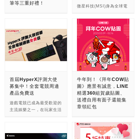
筆等三重好禮！
2.0、AMD Radeon Super
鞋，全套煥新過虎年！
以超值專案價，最低0元帶
機板在支援記憶體上的獨具
微星科技(MSI)身為全球電
Resolution升級技術及其他
Xiaomi 11T 5G系列—
回家。四個揚聲器與Dolby
優勢，基本上只要記憶體本
全球通訊領導品牌
競市場先驅，根據市場調查
先進功能，讓玩家在體驗細
Xiaomi 11T Pro 5G與
Atmos杜比全景聲環繞音效
身的體質不太差，應該都可
HUAWEI不斷致力於智慧
研究公司TrendForce資
膩畫質時也能享受流暢的畫
Xiaomi 11T 5G搭載1億
帶來零失真音質，隨時隨地
以跑出不錯的成績，以目前
終端體驗的開拓與創新，今
料，微星在電競螢幕的營收
面更新率。 AMD與電子零
800萬像素電影級相機，年
獨享專屬行動劇院。產品規
DDR4-3200為普遍的標準
(20日) 推出HUAWEI
年增率 (YoY) 高達
售商及零售商合作夥伴合
節走春用專業的拍攝功能即
格請參考： 除舊佈新迎新
基準來說，衝上DDR4-
MatePad，10.4吋2K全面
114%，2020年不僅遠遠超
作，讓遊戲玩家在首次購買
可隨手拍出電影級大片；高
春，2月底前購買指定機
4000的頻率在主機板的良
屏、全金屬輕薄機身，擁有
過業界均標，更位居前五大
Radeon RX 6000系列產品
速快充功能最快17分鐘內
種，手沖咖啡組、
好支援下應該不太困難，如
128GB大容量、7250mAh
電競螢幕品牌之首。微星的
時，能夠獲得新版遊戲大禮
就能快速滿電，同時配備影
Cerberus電競耳機、ROG
果手上有神兵利器的朋友那
大電池的超高續航力，搭載
3年電競螢幕銷售也累積全
包的兌換代碼。遊戲兌換入
院級視聽體驗及強大的硬體
側背包、保溫杯……等多項
就恭喜了，在超頻幅度上應
四大振幅揚聲器及四聲道音
球突破300萬大關的里程
口網站即日起上線，所有收
規格，無論是看影片、打手
好禮登錄送！ 全系列
該可以更高才是，那肯定是
響系統；支援Wi-Fi 6，帶
碑，擬定推出針對全台限量
到AMD Raise the Game
遊、多工處理都能有優秀的
首屆HyperX評測大使
牛年到！《拜年COW貼
ASUS Zenbook/ASUS
一定要來跑個CPU-Z成績
來更穩定的高速體驗，搭配
34吋大尺寸曲面電競螢幕
兌換代碼的遊戲玩家都可以
使用體驗。Xiaomi 11T
募集中！全套電競周邊
圖》應景有誠意，LINE
Vivobook/ROG/TUF/AiO/
參賽一下拿大獎才對。 說
4096級壓感M-Pencil手寫
促銷回饋，感謝每位玩家長
兌換並開始遊戲！遊戲序號
Pro 5G直降新台幣$500
產品免費送
精選360組賀歲貼圖、
家用桌機(不含迷你桌機)及
到CPU-Z，沒錯，這次只
筆，讓消費者可盡情揮灑創
期的支持與愛護外。 34吋
的兌換方法如下： 1. 請先
元，優惠價只要新台幣
送禮自用有面子還能集
商務筆電限定機種，登錄抽
要透過CPU-Z的偵測，將
意。 此外，首度內建全新
MAG342CQRV 曲面電競
遊戲電競已成為最受歡迎的
至兌換AMD序號（即日起
$17,499元，領券後最低入
章領紅包
OSIM沙發小天后(OS-
玩家的CPU、主機板、記
平行視界，透過應用程式可
螢幕，搭載21:9寬螢幕、
主流娛樂之一，在玩家生活
至2022年8月13日止） 2.
手價只要新台幣$16,999
8211，市價NT$59,800)及
憶體/SPD等資訊截圖貼
同時開啟兩個介面，方便操
1500R曲率、3440 x 1440
中佔據了重要的位置。俗話
準備「牛」轉好運了嗎？新
再至兌換遊戲序號（即日起
元，再贈小米手環6（價值
PlayStation® 5遊戲主機
上，並通過認證後上傳成績
作不互擾提高使用效率，全
(UWQHD)解析度、100Hz
說「工欲善其事，必先利其
的一年就從好好拜年開始！
至2022年9月13日止）
新台幣$1,095元）；
(市價NT$15,980)；ROG
等資料，就擁有參賽資格
面釋放探索力！HUAWEI
刷新率、1ms反應時間，、
器」，除了在琳瑯滿目的周
迎接農曆春節，LINE貼圖
AMD Radeon Raise the
Xiaomi 11T 5G直降新台幣
電競桌機指定機種加碼抽
囉！有沒有很簡單，不用跑
MatePad推出夜闌灰一款
擁有「防閃爍減藍光」與
邊產品挑選適合自己的配
推出「拜年COW貼圖」新