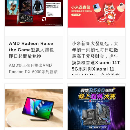
AMD Radeon Raise
小米新春大發紅包，大
the Game遊戲大禮包
年初一到初七每日狂撒
即日起開放兌換
最高千元發財金，虎年
換新機首選Xiaomi 11T
AMD於上個月推出AMD
5G系列與Xiaomi 11
Radeon RX 6000系列新顯
Lite 5G NE，年節追劇
卡的同時，宣布了AMD
必備高品質大螢幕，智
Radeon Raise the Game
慧顯示器最高再省2,500
遊戲大禮包，凡購買指定
元
AMD Radeon RX 6000系
列產品，玩家可以免費兌換
為歡慶即將到來的農曆春節
《狙擊精英5》與《黑街聖
假期，小米台灣於今
徒》。AMD很高興宣布遊
（27）日宣布將於2月1日
戲大禮包加入第三款熱門遊
至2月7日止，舉辦「小米
戲－《魔咒之地》。
過春節」活動，從大年初一