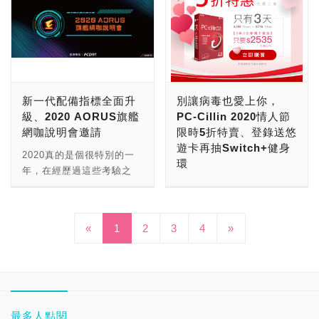
Game遊戲大禮包請參閱下
$1,000元，優惠價只要新
ROG Strix XG43UQ
分、跑測試軟體，輕鬆下載
顏色，建議售價$ 9,990，
「178°寬視角無邊框設
備，更有許多人好奇要如何
春限定活動，讓用戶透過年
方活動指定型號：
台幣$12,999元，領券*後
HDMI®2.1電競螢幕(市價
CPU-Z並安裝後就可以參
4月23日正式在台上市。 1.
計」，快速的刷新率以及大
透過遊戲周邊提升遊戲體
味貼圖向親友拜年，即使相
最低入手價只要新台幣
NT$45,900，共三名)，快
加活動了，畢竟是活動，總
首購好禮：4/23(五)至
螢幕的解析度，搭配微星獨
驗。HyperX致力於推出符
隔兩地也能即時傳遞心意。
$12,499元，再贈小米手環
到華碩換新機抽威風好禮。
是要確保一下比賽的公平
4/30(五)，凡於HUAWEI品
家「夜間模式」軟體功能，
合玩家各式需求且可靠的產
無論自用或送禮，活動期間
6（價值新台幣$1,095
活動詳情請參考：
性，因此在看到可以執行
牌店或燦坤/順發指定門
適合喜愛第一人稱射擊遊
品，今日宣布將招募首屆品
凡購買任一指定貼圖，可獲
元）。 Xiaomi 11 Lite 5G
DDR4高頻率數字時，別忘
市，購買HUAWEI
戲/模擬賽車的玩家。人體
牌評測大使，除了贈送整套
得扭蛋1顆，有機會獲得
NE以繽紛、高顏值外型輕
記要順手認證一下，並保留
新一代配備指標全面升
別讓病毒也愛上你，
MatePad，即贈送
工學的視角設計(上下傾
全新周邊配備供其開箱評
「Gogoro 3 Plus」、
鬆融入用戶的時尚穿搭，
認證資料網址以利填入參賽
級、2020 AORUS旗艦
PC-Cillin 2020情人節
HUAWEI M-Pencil、原廠
斜、高低、左右調整功
測、體驗一流的電競配備，
「iPhone 12」、「LINE
158克超羽量及6.81mm的
表單中做為佐證喔。(最終
網咖說明會邀請
限時5折特賣、登錄送悠
皮套與HUAWEI FreeLace
能)，提供玩家舒適的遊戲
更希望能透過募集玩家的親
酷券-西堤牛排套餐」及
纖薄機身提供極致輕薄的手
若得獎入選將做為備查) 為
遊卡再抽Switch+健身
無線耳機，總價值
體驗角度，原價
身體驗心得，讓更多入門玩
「LINE代幣2021枚」等大
2020真的是個很特別的一
感，同時兼具優秀的規格配
了避免還是有玩家不清楚如
環
$6,270。 2. 上市好禮：
NT$12,900，全台感恩回
家在選擇配備時有更好的認
獎。此外，擁有活動貼圖的
年，在經歷過這些考驗之
置，配備6.55 吋FHD+
何操作、或是不了解該如何
5/1(六)至5/15(六)，凡於
饋價NT$8,888。
識。不限過往評測的產品類
用戶還可參加集章領紅包活
後，更多新硬體與遊戲大作
面對現在武漢肺炎(COVID-
AMOLED 螢幕、6400萬畫
認證上傳等等，小編也簡單
HUAWEI品牌店或燦坤/順
MAG342CQRV官方網站：
別，只要喜愛遊戲人人皆有
動，爭取LINE POINTS與
的推出，也促使著玩家們開
19)的威脅下，大家少出門
素三鏡頭相機、
寫了一篇教學指南，希望玩
發指定門市，購買
https://tw.msi.com/Monitor/Op
機會入選！  活動期間：
各優惠序號獎項，快來試試
始邁向新一波的換機潮，連
宅在家的話，那不管是打算
Qualcomm®
家都可以輕鬆跑出好成績、
HUAWEI MatePad，即贈
«
1
2
3
MAG342CQRV 全台服務
4
»
即日起 ~ 2021年4月30日
手氣吧！ LINE貼圖攜手眾
帶的，網咖業者們也即將迎
追劇、打電動、上網瀏覽資
Snapdragon™ 778G處理
拿下大獎，順便也在疫情環
送原廠皮套與HUAWEI
經銷據點查詢：
 報名網站：  評測主
多知名貼圖創作者，重磅打
來新一波的電競館魅力改
訊或是逛逛購物商城，都會
器，兼具大螢幕影音、高效
繞的情況下，在家裡玩玩電
FreeLace無線耳機，總價
https://tw.msi.com/service/w
題：這樣挑不會錯！「定番
造「拜年COW貼圖」新春
造，如何掌握目前主流趨勢
跟資訊安全脫離不了關係，
能處理、高畫質相機，滿足
腦也不錯。(除了打Game
值$ 3,880。 3. 體驗抽獎
款遊戲配備挑選攻略」 
限定活動，一口氣推超過
的浪潮與玩家喜愛的硬體需
雖然有Windows 10的
用戶的日常使用需求。
之外、也輕鬆輕鬆XDD) 那
好禮：4/23(五)起，連續二
活動報名規範： 1. 作品審
360組全新活動貼圖，讓民
求及遊戲體驗沉浸感，將會
Defender來做把關，但是
Xiaomi 11 Lite 5G NE
就來吧！往下看Step by
周末，凡參加HUAWEI品
核：報名者需提供近兩年內
眾依據個人風格選擇不同貼
是新一波網咖的必要課題！
防護力是否足夠也是一大值
最多人點閱
（8GB RAM版本）直降新
Step囉～ 首先就是要下載