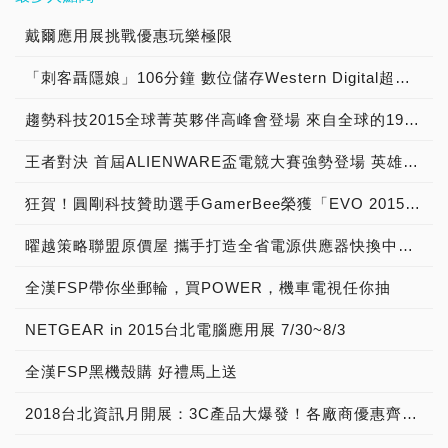
牌店或燦坤/順發指定門市
共3篇不限類別之產品開箱
圖拜年！角色紛紛穿上新年
歷經數屆的PCDIY!網咖高
得商榷的事(哈)，使用免費
台幣$1,000元，8GB
這次活動的資訊偵測軟體
舉行HUAWEI MatePad新
文章或影片露出連結供審核
裝，「無所事事小海豹」、
峰會在2020年的活動場次
的防毒軟體嗎？好建議，但
戴爾應用展挑戰優惠玩樂極限
+256GB版本優惠價只要新
CPU-Z囉，基本上DIY玩家
品體驗會，就可抽熱門穿戴
用。過往開箱平台不限於各
「貓貓蟲咖波」、「醜白
由於疫情緣故(配合政府政
是可別像先前Avast那樣成
台幣$10,999元，領券後最
應該都不陌生(很熟悉)，
產品HUAWEI WATCH GT
大論壇/部落格/個人社群平
兔」、「白爛貓」等特地換
「刺客聶隱娘」106分鐘 數位儲存Western Digital超「殺」罩得住
策)先前數度取消，而在疫
了惡意軟體還把使用者數據
低入手價只要新台幣
CPU-Z是一款免費的硬體
運動款手錶與HUAWEI
台。 2. 報名資格：本人需
上牛牛裝，充分展現呆萌又
情放緩的此時刻，也率先與
拿來販售，這樣子等於資訊
$10,499元；
規格檢視、測試軟體，任何
FreeBuds 3真無線藍牙耳
擁有指定平台會員帳號，並
有個性色彩。 嫌拜年老套
趨勢科技2015全球菁英夥伴高峰會登場 來自全球的19家傑出合作夥伴接受表揚
科技龍頭大廠
安全漏洞大開，比沒安裝更
8GB+1286GB版本優惠價
玩家都能夠自由下載與使用
機！(限量24名) *活動贈品
同意入選後評測文章/影片
想要有新梗？那絕對不能錯
「GIGABYTE技嘉科技」
慘！ 慎選防毒軟體廠商絕
只要新台幣$9,999元，領
(下載連結：)，程式提供了
數量有限，送完為止。體驗
王者對決 首屆ALIENWARE盃電競大賽強勢登場 英雄聯盟最強中路爭霸賽 7/24開始報名
需包含但不限於上傳至指定
過超帶勁的「美美」、真心
一同舉辦「2020 AORUS
對是必要的，身為防毒軟體
券後最低入手價只要新台幣
英文和簡體中文兩種版本，
抽好禮限量24名為：華為
平台。若經查證後帳號並非
誠意的「春天先生」還有諧
旗艦網咖說明會」，揭開最
大廠的PC-Cillin除了提供
$9,499元，購買皆贈小米
並有安裝檔和壓縮檔，共計
品牌店20名、燦坤及順發
狂賀！圓剛科技贊助選手GamerBee榮獲「EVO 2015」亞軍
本人，將無條件取消評測資
音祝賀高手「豪華水果禮
新一代電競配備的主軸產
使用者安全防護與保障之
藍牙耳機 Earbuds 遊戲版
有4種程式版本，玩家只需
各2名。 10.4吋2K全面
格。 3. 評測產品規範：經
盒」等超有梗貼圖。當然拜
品、以及成為AORUS旗艦
外，每每都會在節慶日舉辦
（價值新台幣$545元）。
任意下載一種，並完成安裝
曜越策略聯盟原價屋 攜手打造全省電源供應器快換中心 業界唯一3年內直接換新
屏，7.9 mm窄邊框，給你
審核通過，會寄發全新產品
年一定不能忘記長輩，這次
網咖成員的獨特優勢，會中
一些超值的回饋，這次剛好
高CP值代表的Redmi品牌
即可。 除了正式版之外，
一面開闊純淨的大螢幕，令
至指定地址，評論完成後無
活動貼圖包含最受長輩喜愛
將針對最新第10代Intel
適逢2020年的情人節即將
以超越同級產品的性能及價
CPU-Z的官網上還額外提
全漢FSP帶你坐郵輪，買POWER，機車電視任你抽
你沉浸其中，或在它的大空
須返還產品(請詳閱評論繳
的「小沙彌」，還有可愛到
Core處理器與技嘉AORUS
到來，限時3天的破盤特賣
格廣受米粉們歡迎，折扣活
供了客製化版本，建議玩家
間裡自由表達。炫麗高解
交規範)，且不可將產品轉
融化你心的「喵皇米香」與
400系列主機板的完美搭配
又開跑了，先前沒跟上的朋
動回饋米粉不手軟，超優惠
NETGEAR in 2015台北電腦應用展 7/30~8/3
可以選擇MSI的版本來使
析，為你帶來栩栩如生的鮮
移或轉售給他人。  入選
「好想兔」等高人氣角色，
做最完整的詮釋，並且還會
友這次可別錯過了，時間為
的價格不論拿來當作孝親
用，但請別惡搞使用其他家
活畫質，快讓眼睛來一場旅
後評測規範： 1. 評測主題
現在就用這些爆款貼圖傳送
提供最新款的顯示卡以及獨
2/12~15，3年3台新購下載
機、小孩機，都能無痛直接
全漢FSP黑機殼購 好禮馬上送
的客製化版本以避免被主辦
行吧！ 四大振幅揚聲器 &
與形式：符合資格之獲選者
溫暖與關心，拉近世代距
家的戰術螢幕一同露出，展
版只要2,535元就能入手(5
入手！ ● 購買Redmi Note
方取消參賽資格！ 下載並
四聲道音響系統，源源輸出
將獲得HyperX提供全套電
離！ 台灣史上第一次！除
示區也會搭配各項新穎款式
折特價)，錯過這次就要再
2018台北資訊月開展：3C產品大爆發！各廠商優惠齊放，展期好康活動不斷
10S直降新台幣$1,000元，
完成安裝之後，便可直接打
鏗鏘聲浪，澎湃心潮，點燃
競周邊產品，請針對本季主
了新春限定貼圖之外，在主
的周邊外設等，歡迎眾網咖
等下一波了，別讓病毒也愛
優惠價只要新台幣$5,999
開程式，根據本次活動的比
現場。HUAWEI Histen
題撰寫兩篇內含照片的開箱
頁上LINE貼圖小舖的圖示