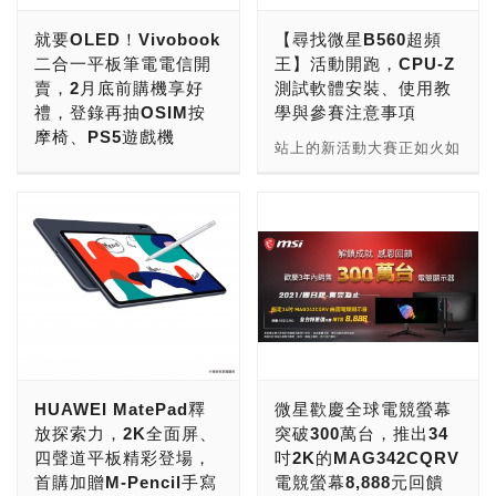
Radeon RX 6000系列顯示
到初七優惠不間斷，每日狂
就要OLED！Vivobook
【尋找微星B560超頻
卡採用突破性的AMD
撒最高千元現金券紅包，帶
二合一平板筆電電信開
王】活動開跑，CPU-Z
RDNA 2遊戲架構，具備高
給用戶滿滿的「虎哩福
賣，2月底前購機享好
測試軟體安裝、使用教
頻寬、低延遲的AMD
氣」；同時精選多款
禮，登錄再抽OSIM按
學與參賽注意事項
Infinity Cache™技術以及
Xiaomi與Redmi熱門智慧
摩椅、PS5遊戲機
AMD Smart Access
型手機，以及年節團圓或追
站上的新活動大賽正如火如
Memory (SAM)技術，釋
劇必備的顯示器產品祭出直
華碩喜迎福虎年，平板電腦
荼的展開中，玩家只要使用
放更強大的遊戲效能。其
降、滿額贈等多項優惠，用
重返電信市場！首推可自在
指定型號的MSI B560晶片
中，最新推出的Radeon
最好的優惠幫你把紅包存起
切換使用模式的ASUS
組主機板來進行「記憶體」
RX 6950 XT、Radeon
來！ 誰說新年換新機，紅
Vivobook 13 Slate
超頻並上傳成績，就有機會
RX 6750 XT以及Radeon
包就會縮水？小米自2月1
OLED(T3300)二合一平板
贏取官方準備的豪華大獎，
RX 6650 XT顯示卡提供更
日至2月7日「小米過春
筆電，一月中起陸續於中華
算是在因疫情而居家上班/
高的遊戲時脈、更快的
節」活動期間，精選
電信/台灣大哥大/遠傳電信/
學習的玩家朋友增添了些許
GDDR6記憶體，以及更強
Xiaomi 11T 5G系列、
台灣之星重磅上市！
的樂趣，透過輕鬆動動手、
的軟體與韌體，帶來卓越的
Xiaomi 11 Lite 5G NE、
ASUS Vivobook 13 Slate
操作簡單測試就能有爽拿好
效能與令人驚豔的視覺效
Redmi手機等多款熱門智慧
OLED(T3300)搭載13.3吋
禮的機會也算是宅在家的消
HUAWEI MatePad釋
微星歡慶全球電競螢幕
果。 此外，Radeon RX
型手機推出售價直降、折現
OLED Dolby Vision極窄
遣之一囉。 這次活動在操
放探索力，2K全面屏、
突破300萬台，推出34
6000系列顯示卡支援最新
金券、買即贈等三重疊加優
邊框觸控螢幕，令人驚豔的
作執行上沒有特別要求要去
四聲道平板精彩登場，
吋2K的MAG342CQRV
推出的AMD FidelityFX™
惠好康，讓你把省下的壓歲
真實色彩獲廣大消費者好
比較記憶體或高階CPU的
首購加贈M-Pencil手寫
電競螢幕8,888元回饋
Super Resolution (FSR)
錢，幫自己換上新衣與新
評，搭配指定資費 ，即可
效能表現，純粹就是體現主