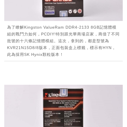
為了瞭解Kingston ValueRam DDR4-2133 8GB記憶體模
組的戰鬥力如何，PCDIY!特別跟光華商場店家，商借了不同
批號的十六條記憶體模組。這次，拿到的，都是型號為
KVR21N15D8/8版本，正面包裝盒上標籤，標示有HYN，
此為採用SK Hynix顆粒版本！