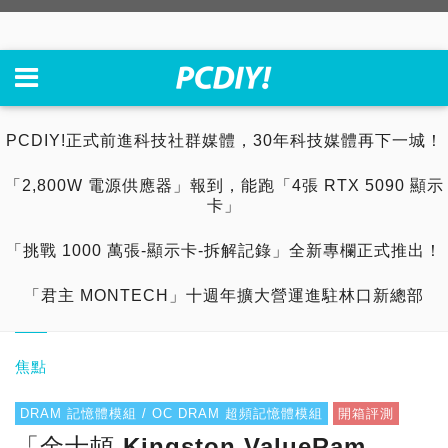
PCDIY!正式前進科技社群媒體，30年科技媒體再下一城！
「2,800W 電源供應器」報到，能跑「4張 RTX 5090 顯示
卡」
「挑戰 1000 萬張-顯示卡-拆解記錄」全新專欄正式推出！
「君主 MONTECH」十週年擴大營運進駐林口新總部
焦點
DRAM 記憶體模組 / OC DRAM 超頻記憶體模組
開箱評測
「金士頓 Kingston ValueRam