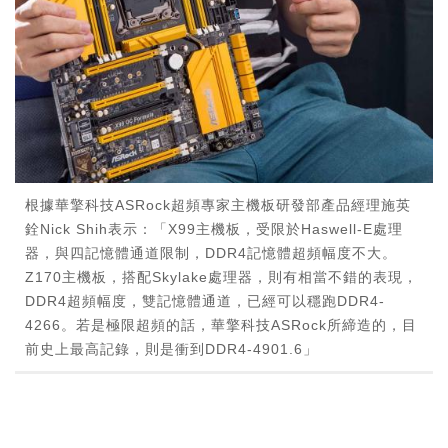
根據華擎科技ASRock超頻專家主機板研發部產品經理施英
銓Nick Shih表示：「X99主機板，受限於Haswell-E處理
器，與四記憶體通道限制，DDR4記憶體超頻幅度不大。
Z170主機板，搭配Skylake處理器，則有相當不錯的表現，
DDR4超頻幅度，雙記憶體通道，已經可以穩跑DDR4-
4266。若是極限超頻的話，華擎科技ASRock所締造的，目
前史上最高記錄，則是衝到DDR4-4901.6」