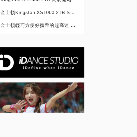
金士頓Kingston XS1000 2TB SSD 硬派風格，顏值與功能性兼具 外接式固態硬碟 開箱！
金士頓輕巧方便好攜帶的超高速 SSD 神兵利器，Kingston XS1000 2TB 外接式固態硬碟 評測！