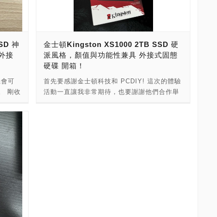
的輕的
筆電上完成，裡面配備GeForce RTX 4090顯
站給的
示卡，可以硬體加速影片剪輯，一台是生活
量只能
用，宏碁Acer Swift Edge 16，偶爾要去跟客
全顛覆我
戶簡報，出去玩邊工作就帶這台筆電出門。 白
D 神
金士頓Kingston XS1000 2TB SSD 硬
1000
天上班，時常需要把工作檔案帶回家。也由於
 外接
派風格，顏值與功能性兼具 外接式固態
.58 x
傳輸的檔案，包含了專案檔案與素材檔案，若
硬碟 開箱！
所以我
用雲端傳輸的話，照片檔案與影片檔案會被壓
硬幣來
縮，或者得先壓縮檔按，再透過雲端傳輸，使
機會可
首先要感謝金士頓科技和 PCDIY! 這次的體驗
 2 枚
用上相當不便。因此，我會使用外接式硬碟來
。 剛收
活動一直讓我非常期待，也要謝謝他們合作舉
 ”隨手
傳輸檔案。目前，使用的是「Seagate One
產品全
辦這樣一個有趣的活動，讓我有機會親身體驗
容量為
Touch HDD with Password 5TB密碼保護版
盈，讓
這款顏值新潮流的高速外接硬碟。 打開包裝
，這樣
外接式行動硬碟」。這一款外接式硬碟容量很
要開箱的
後，除了全新未拆的金士頓 XS1000本體之
定位通
大，有5TB，容量相當夠用，陪伴著我好幾年
式固態硬
外，PCDIY! 還很佛地附上一條 USB C to C
 2TB
時間。我一直想買更大容量的版本，奈何三大
的線材，有了這條傳輸線，傳檔速度才能大大
其他詞
機械硬碟廠都沒繼續推出更大容量款式。缺點
 產品規
的飆起來！ 原廠所附的線材會USB A to C。
 Gen
是，機械硬碟傳輸速度很慢，攜帶要很小心。
度的
當初拆開包裝，我嚇一跳了：「怎麼這麼
萬一碰撞的話，有可能會故障，也因此我早就
/s，連
小！？」拿起產品後，也確實感受到重量驚人
D
有了想要換掉它的打算！ 我需要的外接硬碟，
開產品，
的輕。 為了更了解，我特地查閱了一下官方網
69.54
有四個條件，一是體積嬌小，二是方便攜帶，
2 吋
站提供的規格表，才發現 XS1000 的本體居然
外殼材
三是速度要快，四是防震抗摔。這次，很感謝
.2
只有 29 公克，這讓我不禁用「嬌小帥氣」來
轉
金士頓與PCDIY!，讓我得到了Kingston