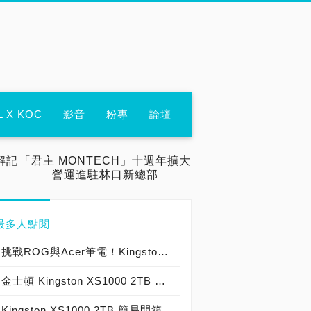
L X KOC
影音
粉專
論壇
解記
「君主 MONTECH」十週年擴大
營運進駐林口新總部
最多人點閱
挑戰ROG與Acer筆電！Kingston XS1000 2TB外接式SSD試用，我用過最好的行動固態硬碟！
金士頓 Kingston XS1000 2TB 外接式固態硬碟，容量與收納兼具的高速 SSD 簡評
Kingston XS1000 2TB 簡易開箱