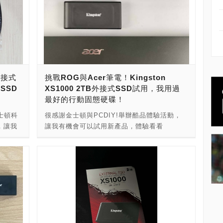
 外接式
挑戰ROG與Acer筆電！Kingston
SSD
XS1000 2TB外接式SSD試用，我用過
最好的行動固態硬碟！
士頓科
很感謝金士頓與PCDIY!舉辦酷品體驗活動，
，讓我
讓我有機會可以試用新產品，體驗看看
 這次收
Kingston新一代外接式SSD。 先介紹我的工
00 外
作，我是個美術編輯，每天的工作就是修圖、
上一條
平面排版，製作佈置物，也接短影片、長影音
傳這條線就
製作。平日白天上班的工作大致如此，晚上與
除了固
假日則是會兼職，做的與白天的工作相同。 再
pe-A
介紹我自己的電腦配備，我是個雙槍俠。我有
產品的當
兩台筆電，一台是工作用，華碩ROG STRIX
？拆開
SCAR 17 X3D (2023)，大部分工作都在這台