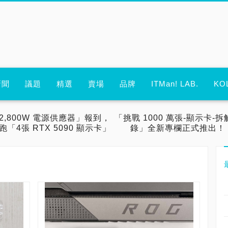
新聞
議題
精選
賣場
品牌
ITMan! LAB.
KO
2,800W 電源供應器」報到，
「挑戰 1000 萬張-顯示卡-拆
跑「4張 RTX 5090 顯示卡」
錄」全新專欄正式推出！