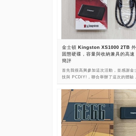
金士頓 Kingston XS1000 2TB
固態硬碟，容量與收納兼具的高速 
簡評
首先我很高興參加這次活動，並感謝金
技與 PCDIY!，聯合舉辦了這次的體驗
有機會接觸到新世代的高速外接硬碟。
到的產品，除了全新未拆的金士頓 XS10
接固態硬碟之外，PCDIY! 還貼心地附
USB Type-C to Type-C 線材，據
是速度的奧秘 ! 拆開外盒後，包裝內部
態硬碟本體，原廠附贈的是一條 USB Ty
to USB Type-C 的傳輸線。 在拿到
下，我第一個想法是：怎麼會那麼輕呢