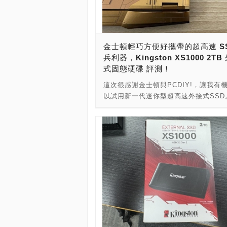
包裝之後，實際摸到產品，才發現到真
不像話。為此我特別去查了一下官方網
規格表，本體竟然才 29 公克，這個重
用輕薄短小來形容，XS1000 真的完
金士頓輕巧方便好攜帶的超高速 SS
過去對於外接儲存裝置的認知！ 根據 XS
兵利器，Kingston XS1000 2TB
的規格表上描述，產品尺寸為69.54 x 32
式固態硬碟 評測！
13.5mm，用數字可能無法實際了解，
拿了一枚日常生活中隨手可得的 50 元
這次很感謝金士頓與PCDIY!，讓我有
做對比，可以看得出來XS1000 大約等於
以試用新一代迷你型超高速外接式SSD
50 元硬幣，XS1000 的體積真的可以用
到這款外接式固態硬碟時嚇了一大跳，
可收”來形容。 這次收到的 XS1000 
新，盒子完全沒拆封過，但卻異常的輕
2TB，基本上對於大多數的使用者來說
我以為裡面是忘了裝產品。 這次收到
的空間絕對是足夠的。畢竟外接硬碟的
產品，是Kingston XS1000系列外接
常在於備份，這麼小的體積，有辦法做出
碟，版本是2TB版本，型號為
的空間，我想除了用”海量”，應該沒有
SXS1000/2000G，組裝產地為台灣。
彙可以來形容了！ ●傳輸介面：USB 3.2
格表，市售有1TB、2TB版本，存取速
2 ●速度：高達 1,050MB/s 讀取速度，
話，連續讀取速度：可以上到1,050MB
1,000MB/s 寫入速度 ●快閃記憶體：3
續寫入速度：可以上到1,000MB/s 打
NAND ●儲存容量：1TB、2TB ●尺寸：
原廠盒裝內附的是一條30CM長度的「1
x 32.58 x 13.5mm ●重量：28.7g ●
USB-C 轉 USB-A 連接線」，為USB 3
質：金屬+塑膠 ●內含：12 吋 USB-C 