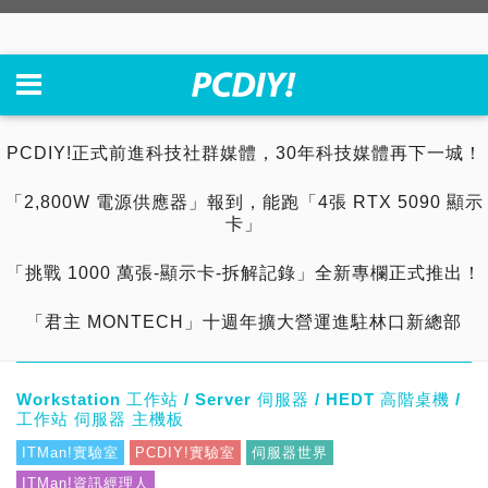
PCDIY!正式前進科技社群媒體，30年科技媒體再下一城！
「2,800W 電源供應器」報到，能跑「4張 RTX 5090 顯示
卡」
「挑戰 1000 萬張-顯示卡-拆解記錄」全新專欄正式推出！
「君主 MONTECH」十週年擴大營運進駐林口新總部
Workstation 工作站 / Server 伺服器 / HEDT 高階桌機 /
工作站 伺服器 主機板
ITMan!實驗室
PCDIY!實驗室
伺服器世界
ITMan!資訊經理人