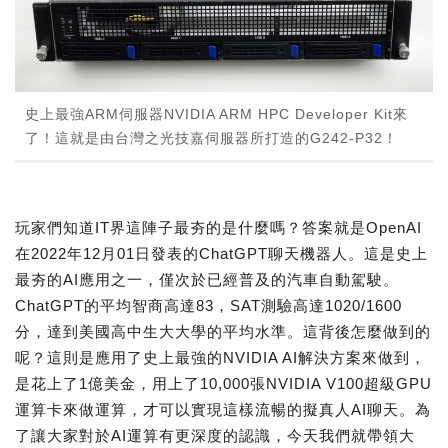
史上最強ARM伺服器NVIDIA ARM HPC Developer Kit來
了！這就是由台灣之光技嘉伺服器所打造的G242-P32！
玩家們知道IT界這陣子最夯的是什麼嗎？答案就是OpenAI
在2022年12月01日發表的ChatGPT聊天機器人。這是史上
最夯的AI應用之一，僅次於已經普及的汽車自動駕駛。
ChatGPT的平均智商高達83，SAT測驗高達1020/1600
分，達到美國高中生大大學的平均水準。這背後怎麼做到的
呢？這則是應用了史上最強的NVIDIA AI解決方案來做到，
是花上了1億美金，用上了10,000張NVIDIA V100超級GPU
運算卡來做運算，才可以實現這樣流暢的擬真人AI聊天。為
了讓大家對於AI運算有更深度的認識，今天我們就帶領大