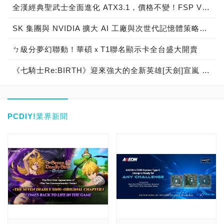
全漢經典聖武士全面進化 ATX3.1，價格不變！FSP VIC BD+ 電競入門最強銅牌電源！ ATX 3.1、全新壓紋線材、登錄享 5 年保固，打造新世代入門電競首選
SK 集團與 NVIDIA 擴大 AI 工廠與次世代記憶體策略合作 規模逾 5,000 億美元的 NVIDIA-SK AI 計畫（NVIDIA-SK AI Initiative）， 涵蓋 SK Telecom 最高達 2GW 的 AI 工廠，以及與 SK 海力士的長期 AI 記憶體合作
ㄅ級分夢幻聯動！華碩ｘT1聯名顯示卡全台盛大開賣
《七騎士Re:BIRTH》迎來強大的全新英雄[天劍]宣嵐 同步推出韓國主題劇情
PCDIY!業界新聞