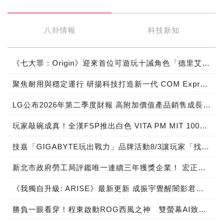
八卦情報
科技新知
《七大罪：Origin》迎來首位可遊玩十誡角色「德里艾利」
聚焦耐用與穩定運行 研揚科技打造新一代 COM Express Type 6 模組
LG公布2026年第二季度財報 高附加價值產品銷售成長與成本競爭力提升，營業獲利年增 147%
玩家敲碗成真！全漢FSP推出白色 VITA PM MIT 1000W 靜音電源純白上市！ MIT 白金電源首度披上純白戰袍，支援 ATX 3.1、PCIe 5.1，10年保固！
技嘉「GIGABYTE玩出戰力」品牌活動8/3讓玩家「找到專屬配備」
新北市政府勞工局評鑑唯一連續三年獲獎企業！ 宏正三度榮膺新北市政府<友善移工企業>殊榮
《我獨自升級: ARISE》最新更新 成振宇覺醒闇影君主繼承者
勝負一眼看穿！程東啟動ROG西風之神 雙螢幕AI致勝全局