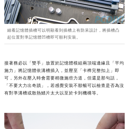
細看記憶體插槽可以明顯看到插槽上有防呆設計，將插槽凸
起位置對準記憶體凹槽即可順利安裝。
接著務必以「雙手」放置於記憶體模組兩頂端邊緣且「平均
施力」將記憶體依溝槽插入，並壓至「卡榫完整扣上」即
可，另外在壓入時會需要稍微施些力道，但還是那句話，
「不要大力出奇蹟」，若感覺安裝不順暢可以檢查是否為沒
有對準溝槽或散熱鰭片太大以至於卡到機構等。