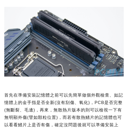
首先在準備安裝記憶體之前可以先簡單做個外觀檢查、如記
憶體上的金手指是否全新(沒有刮傷、氧化)，PCB是否完整
(無斷裂、毛邊)，再來，無散熱片版本的則可以檢視一下有
無明顯外傷(譬如顆粒位置)，而若有散熱鰭片的記憶體也可
以看看鰭片上是否有傷，確定沒問題後就可以準備安裝上