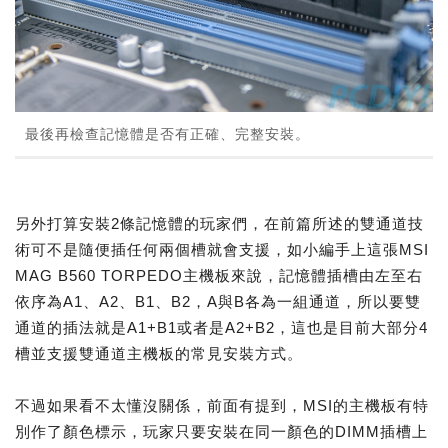
最後再檢查記憶體是否有正確、完整安裝。
另外打算安裝2條記憶體的玩家們，在前篇所述的雙通道技
術可不是隨便插任何兩個槽就會支援，如小編手上這張MSI
MAG B560 TORPEDO主機板來說，記憶體插槽由左至右
依序為A1、A2、B1、B2，A與B各為一組通道，所以要雙
通道的插法就是A1+B1或者是A2+B2，這也是目前大部分4
槽並支援雙通道主機板的常見安裝方式。
不過如果看不太懂沒關係，前面有提到，MSI的主機板有特
別作了顏色標示，玩家只要安裝在同一顏色的DIMM插槽上