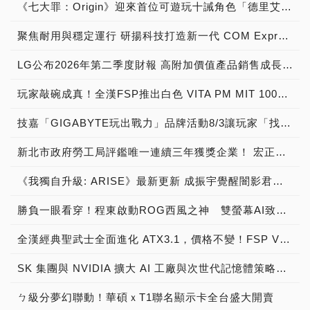
《七大罪：Origin》迎來首位可遊玩十誡角色「德里艾利」
聚焦耐用與穩定運行 研揚科技打造新一代 COM Express Type 6 模組
LG公布2026年第二季度財報 高附加價值產品銷售成長與成本競爭力提升，營業獲利年增 147%
玩家敲碗成真！全漢FSP推出白色 VITA PM MIT 1000W 靜音電源純白上市！ MIT 白金電源首度披上純白戰袍，支援 ATX 3.1、PCIe 5.1，10年保固！
技嘉「GIGABYTE玩出戰力」品牌活動8/3讓玩家「找到專屬配備」
新北市政府勞工局評鑑唯一連續三年獲獎企業！ 宏正三度榮膺新北市政府<友善移工企業>殊榮
《我獨自升級: ARISE》最新更新 成振宇覺醒闇影君主繼承者
勝負一眼看穿！程東啟動ROG西風之神 雙螢幕AI致勝全局
全漢經典聖武士全面進化 ATX3.1，價格不變！FSP VIC BD+ 電競入門最強銅牌電源！ ATX 3.1、全新壓紋線材、登錄享 5 年保固，打造新世代入門電競首選
SK 集團與 NVIDIA 擴大 AI 工廠與次世代記憶體策略合作 規模逾 5,000 億美元的 NVIDIA-SK AI 計畫（NVIDIA-SK AI Initiative）， 涵蓋 SK Telecom 最高達 2GW 的 AI 工廠，以及與 SK 海力士的長期 AI 記憶體合作
ㄅ級分夢幻聯動！華碩ｘT1聯名顯示卡全台盛大開賣