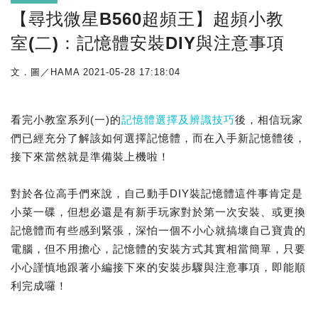
【尋找微星B560超頻王】超頻小教
室(二)：記憶體安裝DIY與注意事項
文．圖／HAMA
2021-05-28 17:18:04
看完小教室系列(一)的
記憶體選擇及辨識技巧
後，相信玩家
們已經充分了解該如何選擇記憶體，而在入手新記憶體後，
接下來當然就是準備裝上機啦！
對於各位高手們來說，自己動手DIY裝記憶體這件事肯定是
小菜一碟，但想必還是有新手玩家對於第一次安裝、或更換
記憶體而有些感到緊張，深怕一個不小心就搞壞自己寶貴的
電腦，但不用擔心，記憶體的安裝方式其實相當簡單，只要
小心謹慎地跟著小編接下來的安裝步驟與注意事項，即能順
利完成囉！