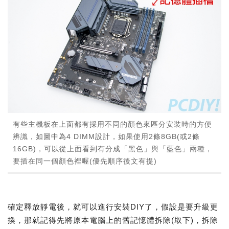
有些主機板在上面都有採用不同的顏色來區分安裝時的方便
辨識，如圖中為4 DIMM設計，如果使用2條8GB(或2條
16GB)，可以從上面看到有分成「黑色」與「藍色」兩種，
要插在同一個顏色裡喔(優先順序後文有提)
確定釋放靜電後，就可以進行安裝DIY了，假設是要升級更
換，那就記得先將原本電腦上的舊記憶體拆除(取下)，拆除