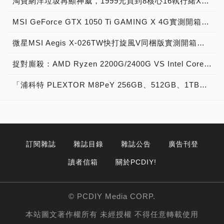
淘寶網洋垃圾再顯神威，1999元買到8核心16執行緒Xeon E5-2670神器級處理器！
MSI GeForce GTX 1050 Ti GAMING X 4G實測開箱，中階電競顯示卡中的玩家精品！
微星MSI Aegis X-026TW快打旋風V同梱版實測開箱，VR電競桌機的頂尖之作！
捉對廝殺：AMD Ryzen 2200G/2400G VS Intel Core i3-8100/i5-8400
「浦科特 PLEXTOR M8PeY 256GB、512GB、1TB」實測開箱，玩家級NVMe型PCIe 3.0 x4 SSD效能實測大作戰！
訂閱雜誌
雜誌目錄
雜誌公告
廣告刊登
讀者信箱
關於PCDIY!
© PCDIY Media CORP.
本站圖文著作權所有 未經授權 不得任意轉載使用