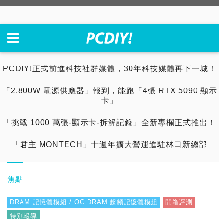
PCDIY!正式前進科技社群媒體，30年科技媒體再下一城！
「2,800W 電源供應器」報到，能跑「4張 RTX 5090 顯示
卡」
「挑戰 1000 萬張-顯示卡-拆解記錄」全新專欄正式推出！
「君主 MONTECH」十週年擴大營運進駐林口新總部
焦點
DRAM 記憶體模組 / OC DRAM 超頻記憶體模組
開箱評測
特別報導