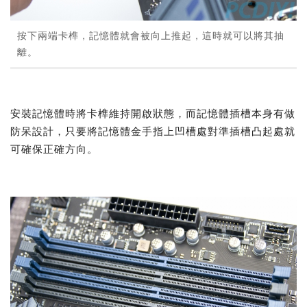
按下兩端卡榫，記憶體就會被向上推起，這時就可以將其抽
離。
安裝記憶體時將卡榫維持開啟狀態，而記憶體插槽本身有做
防呆設計，只要將記憶體金手指上凹槽處對準插槽凸起處就
可確保正確方向。