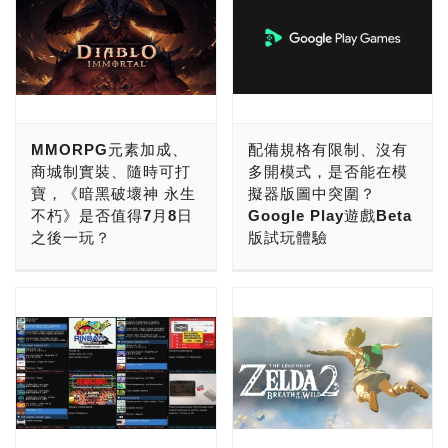
MMORPG元素加成、
配備規格有限制、沒有
商城制實裝、隨時可打
多開模式，是否能在模
寶，《暗黑破壞神 永生
擬器版圖中突圍？
不朽》是否值得7月8日
Google Play遊戲Beta
之後一玩？
版試玩體驗
由於智慧型手機的興起，手
不可否認，手機遊戲擁有現
機遊戲變成了如今電子遊戲
階段電子遊戲最大的市場，
業最大的一塊餅，免費制配
但由於遊戲類型的不同，加
合完全商城化手段的經營方
上手機續航力的問題，無論
式，讓玩家又愛又恨，但這
是打算刷首抽、或是需要耗
也似乎給了電子遊戲業界一
費大量時間來收集資源的
擊重拳，包含一些遊戲業龍
「農夫遊戲」，我們都無法
頭也紛紛加入手遊戰場，推
長時間使用手機來進行，於
出一連環一系列的手機遊
是在PC上運行的Android模