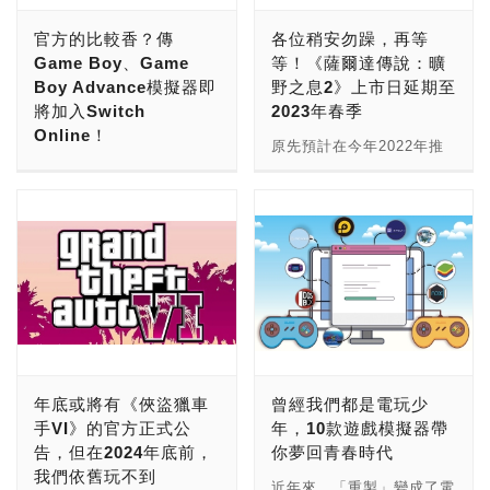
戲。 曾經的電子遊戲霸主
擬器，絕對是現階段手機遊
官方的比較香？傳
各位稍安勿躁，再等
Blizzard，在PC端遊戲的
戲不可或缺的輔助器具之
Game Boy、Game
等！《薩爾達傳說：曠
開發與經營可說是無人可比
一，也更能造福使用中低階
Boy Advance模擬器即
野之息2》上市日延期至
擬，但時代輪轉，回首
手機的玩家們，可以透過電
將加入Switch
2023年春季
2018年BlizzCon暴雪嘉年
腦來玩更佔資源、容量的手
Online！
華，以一句「Do you guys
機遊戲，但這也有著「為什
原先預計在今年2022年推
not have any phones?」
麼要把手機遊戲再搬回PC
在站上三月初的特別報導
出的《薩爾達傳說：曠野之
揭開暗黑破壞神手遊化的序
平台來玩」詬病，不過這是
中，向各位介紹了，雖然說
息》續集，但於昨日，遊戲
幕，且將與中國網易合作開
後話了，也非本篇主旨。
對於數位資產保存、回憶舊
製作人青沼英二卻為各位帶
發，並預告即將推出暴雪真
市面上的Android模擬器百
青春是個相當不錯的辦法，
來了一則壞消息，那就是
正意義上的第一款手機遊戲
百種，為人所知的不外乎是
但在遊玩某些舊時代主機或
《薩爾達傳說：曠野之息
（爐石戰記發售之初也是面
NOX夜神、雷電、
掌機的模擬器中，有可能需
2》將推遲到2023年春天登
向PC玩家，再之後才推出
BlueStacks 5等等，關於
要擔心模擬器版本停止更
場。 但對部分玩家來說，
手機版本），經過多次延期
這幾款Android模擬器，站
新，也有可能需要擔心
或許不是壞消息，將遊戲調
之後，《暗黑破壞神 永生
上也為此做過特別報導，有
ROMs的版權問題，不過最
整至完美狀態再行推出，免
不朽》已在歐美地區於
興趣的玩家不妨可以再回頭
近有新消息指出，
得到時上市之後，再來修復
年底或將有《俠盜獵車
曾經我們都是電玩少
2022年6月2日上市，亞洲
看看，而如今Google即將
Nintendo Switch即將追加
一堆Bug；除此之外，青沼
手VI》的官方正式公
年，10款遊戲模擬器帶
太平洋版本將在7月8日上
推出自家研發、能讓電腦執
GBA模擬器了！ 雖說關於
英二也在公告影片當中，帶
告，但在2024年底前，
你夢回青春時代
線，但有趣的是，韓國、日
行Android遊戲的解決方
這方面的消息，總是每隔一
來《薩爾達傳說：曠野之息
我們依舊玩不到
本算在國際版本中，僅有臺
案：「Google Play遊
段時間就會浮出水面一次，
2》的一些遊戲片段，故事
近年來，「重製」變成了電子遊戲產業的主要關鍵詞，過往的經典以新遊戲引擎、新圖形建模重現在玩家們眼前，至於何謂「重製」，小編於去年9月見刊的封面故事「」就略有介紹，有興趣的玩家，可以再次回顧。 但不是每一款遊戲都能得到「重製」的禮遇，更多被埋藏在時光裡的經典遊戲，打自當時的作業系統停止更新、遊戲平台停產之後，就再也不見天日，雖然隨著時代演變，平台裝置的進化也衍生出了許多續作，但懷舊與重製，雖然在某種程度上有著關聯性，但卻不是個等號。 那我們就這樣再也玩不到那些經典遊戲了嗎？ 其實早在九零年代中期，因為電腦的效能大幅上漲，在網路上便已出現了一些透過應用程式來模擬各式遊戲機的模擬器，某方面來說，模擬器的誕生，配合BIOS檔與卡匣ROMs檔，除了可以讓玩家們繼續玩到這些舊經典之外，也可以說是為了儲存有可能在未來難以保存的電子遊戲與程式，且得以讓其可以在其他裝置上執行，對數位資訊保存來說，也是一大助力。 典型的模擬器架構，包含了許多組件，廣義來說的話，主要模擬原生平台的CPU、GPU等處理器組件、音效卡、記憶體、按鈕搖桿等輸入裝置，以軟體對應硬體架構的方式來模擬，進而構成模擬器。 但一般來說，模擬器通常不附帶ROMs檔與遊戲程式，玩家們雖下載了各式模擬器，還是得自行取得ROMs檔、ISO映像檔的遊戲資料，才能算是真正啟動模擬器，ISO檔可使用光碟機進行提取，而ROMs檔則需要原生卡匣，透過工具或程式才能取得。 而隨著模擬器不斷演進，除了舊遊戲能在新平台上執行以外，大多數模擬器都提供了不少原先在遊戲平台上不曾有過的功能，比方說製作高解析度的紋理包、反鋸齒、濾鏡等增強遊戲畫質的功能、隨時存檔與讀檔、以及解除原生遊戲可能會有的發售版本區域限制。 此外，隨著模擬器功能越漸多元，利用遊戲機模擬器輔助功能的新遊戲競技模式也油然而生，不使用金手指修改遊戲本體數據、且以及高水準演示操作過程、全稱Tool-Assisted Speedrun的TAS競速，起源於1999年，有名玩家透過修改《毀滅戰士》的原始碼，讓遊戲能夠以慢動作進行，進而演示具有極高水準的操作過程，隨後TAS競速文化也因此擴展開來。 而遊戲大廠也針對玩家們對經典遊戲的需求，紛紛在新世代的遊戲機上，加入了模擬器功能，比方說Nintendo的Virtual Console，從紅白機到任天堂DS的遊戲都能模擬，也包含了SEGA、NEC、SNK等其他廠商的遊戲，新世代的Xbox也能夠透過軟體模擬的方式來向下相容舊世代的主機，Sony則是PlayStation 3能以此方式來執行初代PlayStation、PlayStation 2遊戲(後續新版機種取消向下相容PS2遊戲)，本文將針對「個人電腦」平台，挑選了10款熱門的遊戲模擬器，希望對熱衷於經典遊戲、想要懷念青春的玩家們，能有所幫助。 隨著遊戲引擎以及開發技術的演進，現在的電子遊戲已經發展到幾乎以假亂真的地步了，當然玩法也更加花樣百出，安裝方式也更加簡單，有個網路就能下載，但在40年前仍在使用DOS作業系統的時代，玩個遊戲可是相當不容易，安裝時需要數十片3.5磁片、進入遊戲需要輸入大量指令，而在那時，可說是遊戲界的第一波黃金時代。 不過問題來了，我們如今常用的Windows作業系統早就不支援DOS模式了，即便擁有這些3.5磁片，想回憶經典也是無從下手，或許透過虛擬機安裝Windows 95或98可能是個好辦法，但這次小編介紹一個比安裝虛擬機更加簡單的方法，一樣可以透過輸入指令，來重溫小時候的美好。 DOSBox模擬器的取得方法相當簡單，透過官網便可免費下載，甚至製作團隊還會定期更新版本，說起來相當佛心；而安裝方式也簡直不要太簡單，選好安裝路徑，一路next到Install就可安裝完畢。 接著我們先在C槽或D槽、任意一個我們想設置的硬碟裡，開設一個新資料夾，取名方式都可以，當然越簡單越好，當然這個資料夾也是放在越外層越好，輸入指令時才不會搞死自己（哈），之後把想玩的DOS檔案丟進這個剛開設的新資料夾內。 於是我們開始執行DOSBox，並以「mount 磁碟機名稱 目錄位置」的指令輸入指令欄中，小編這邊是設置在C槽最外圍、資料夾名稱為dosgame，因此透過mount指令掛載磁碟機之後，所需輸入的指令便為「mount a: c:\dosgame」，A槽為透過DOSBox所掛載的磁碟機，C槽dosgame則為目標路徑。 進入A槽之後，玩家們可以輸入「dir/w」來確認剛剛的指令是否輸入正確、是否有正確將C槽資料夾掛載進A槽中，輸入正確的話，視窗便會出現載入資料夾的資訊，決定要玩哪款遊戲之後（小編以仙劍奇俠傳作範例），便輸入「cd 資料夾名稱」，比方說小編的仙劍資料夾名稱為pal，所以輸入「cd pal」、金庸群俠傳資料夾名稱為jy，輸入「cd jy」，以此類推。 在輸入指令進入最後一層資料夾之後，在指令欄輸入啟動檔的檔名之後，便可開始遊戲比方說仙劍奇俠傳的執行檔案為PAL!.exe，那麼便輸入「PAL!」，但這邊要注意的是，每個遊戲的啟動檔不太一樣，玩家們得先在資料夾確認過後，才可在DOSBox中正確執行遊戲，比方說金庸群俠傳的啟動檔為paly.bat，那麼就得輸入「paly」指令才行。 不過DOSbox的視窗可能對大家來說有點太小了，別擔心，找到DOSBox 0.74-3 Options之後啟動它，進入頁面後，更改解析度的話需要修改fullresolution與windowresolution兩個項目，並且把output=之後的英文字改成overplay，便可以依照玩家們所需的解析度進行DOSBox啦，當然，玩家們也可以直接按Alt加Enter開啟全螢幕，方便簡單。 在掌機市場上，Nintendo Switch可說是完全制霸，幾乎沒有可以匹敵的對手，但在30年前，老任早就達成這一個成就了，1989年其所推出的第一代掌機Game Boy，憑藉這個系列機種，在全球銷量合計就有1億1,869萬台，下一代機種Game Boy Advance，也替任天堂在全球斬獲了超過8,151萬台的銷量。 但事過境遷，卡匣上的遊戲，畫面、音效早已跟不上時代，剩下的只有青春與回憶，手上舊機種遺失的遺失、壞的壞，想要重溫那些黑白點陣圖、電子音效所帶來的感動，該怎麼辦呢？幸虧，我們有VisualBoyAdvance模擬器，能夠在電腦上模擬執行任天堂所發行的掌上遊戲機，包括：Game Boy、Super Game Boy、Game Boy Color和Game Boy Advance。 相較於DOSBox，VisualBoyAdvance的安裝相當簡單，從開源軟體的集中網站SourceForge裡下載之後，解壓縮便能使用，不過從2004年發布1.7.2版本之後，開發團隊便停止更新，但已可供應絕大部分的Game Boy以降至Game Boy Advance的遊戲使用，且對電腦需求規格相當地低，即使是用老Windows系統，也依舊可以運作。 解壓縮之後，玩家們可以開啟File欄目進而導入程式所需的遊戲檔案ROMs，而從Options中可以找到Joypad選項，玩家們可以透過調整選項，來讓PC鍵盤的鍵位功能對應Game Boy控制按鍵，且總共可以設定4組手把，相當方便。 執行遊戲後，玩家會發現視窗有點小，只要移動滑鼠游標縮放視窗大小就可以了，也可以從Options中的Video欄目調整，如果不介意解析度的話，當然也有全螢幕可以用。 另外，或許會有些玩家在經歷多年高解析度遊戲的畫面洗禮後，對點陣圖有點不習慣，因此我們可以透過Options中的Filter選項調整濾鏡，該功能不能說非常完美的修復畫質，但對圖形邊界有一定程度的加強，能夠追加畫面的柔和感、減少鋸齒度。 早期Game Boy是透過記憶電池給SRAM來記錄存檔，只要沒電、存檔也會跟著消失，當然也沒辦法存檔，但模擬器即便可以模擬整個遊戲環境，但總不能連記憶電池這項步驟也模擬起來吧？ 因此使用VisualBoyAdvance存檔時，玩家們有兩種方式可以選擇，一種是Ctrl+L與Ctrl+S的儲存與讀取方式，另外一種則是Shift加上F系列功能鍵，共有10個存檔位置可以使用，讀取只要按一下F1至F12之間其中一個存檔位置，便能瞬間跳到該紀錄點，簡直是SL大法的完美體現。 還有按住空白鍵的加速模式、Ctrl+P暫停遊戲的快捷鍵、Ctrl+R全紀錄清除的快捷鍵，加速模式可以讓玩家們在操作時，快速跳過不想看的片段，至於全紀錄清除的話，小編相信應該沒有玩家需要這個快捷鍵吧？另外，VisualBoyAdvance也有支援金手指使用，從Cheats中的Cheat lists欄目，便可輸入玩家們所需的金手指。 而前文提及VisualBoyAdvance已經不再更新，雖然程式已臻完美，但難免有未知的Bug還沒被發現，因此另外一個基於VisualBoyAdvance模擬器的VisualBoyAdvance-M相信會是玩家們的好選擇，使用方法上與VisualBoyAdvance沒有什麼差異，一樣解壓縮、開啟ROMs便可進行遊戲，但要注意的是，VisualBoyAdvance-M只支援Game Boy Color與Game Boy Advance平台的遊戲。 存檔方式、讀取方式、快捷鍵也幾乎相同(多一個F11全螢幕快捷鍵)，但還是有些微不同的地方，比方說調手把的選項，變為Options下的Input欄目，內建鍵位還是與VisualBoyAdvance相同，也一樣支援4控制手把，畫面濾鏡方面也比VisualBoyAdvance要多了幾個。 身為目前家用遊戲主機界的三巨頭之一PlayStation系列，由SIE(Sony Interactive Entertainment)開發，自1994年初代PlayStation(PS1)誕生以來，至今也即將滿30個年頭，家用遊戲機也來到了第五代(PS5)，在其中每代主機上都有讓不少玩家印象深刻的作品，因而鞏固了一票PS粉絲，奠定了PlayStation地位。 而不管是新舊玩家，現在想回味這些經典遊戲，除了PS4依舊在服役且PS5也99%向下相容PS4遊戲之外，PS1、PS2、PS3一般情況下僅能到市面上尋找二手主機、遊戲片，畢竟這些前輩們因為架構都不同的緣故，在陸續停產後，後續推出的新主機想要向下相容是有一定的難度。 不過若只是單純想回味，對主機本身沒特別有愛的話，又或者是懶得將PS1、PS2的AV類比訊號轉為數位訊號，事實上也不少人透過模擬器來遊玩這些經典作品，目前也有不少PS模擬器可使用，小編就這邊就簡單挑了幾款介紹給各位，主要是針對PS1、PS2、PS3為主，PS4模擬器雖然也是有，不過就如小編剛才所說，目前主機依舊在服役，PS5也能向下相容，要遊玩不是難事，所以就不再特別多提。 ePSXe是一款相當出色的PS1、PSX模擬器，不僅PC、Linux/maxOS平台，甚至手機的Android平台也支援，最初版本可追朔到2000年，技術上已經是相當成熟，目前PC平台最新為2.0.5版，只要到官網即可直接下載。 硬體需求上也要求不高，畢竟不管是PS1本身還是ePSXe都已經是20年以上的產物，只要Intel Pentium 200 MHz處理器、256 MB RAM以及支援OpenGL、DirectX或Glide API的顯示卡即可，對於現今絕大部分PC來說應該是小菜一疊。 下載完程式後，基本上直接打開就可以準備開始遊玩手上的PS1遊戲，ePSXe支援PS光碟或是ISO、IMG、CUE、CCD、MDS、PBP、ECM等映像檔格式。 位於影像設置內可切換全螢幕/視窗模式、色彩位元、自訂解析度等等一些基本設置，左下角也提供Fast、Nice兩項預設模式，玩家可以依據電腦配置來直接切換，另外早期的一些遊戲在開場動畫或過場動畫可能無設計跳過功能，若玩家想快速跳過這些漫長的的過場動畫，可透過取消FPS限制來達到畫面加速效果。 針對CPU設定的部分，可在Options選項內來調整，其中CPU overlocking的部分就可選擇x1、x1.5、x2、x3、x4，CPU Mode內也可切換Dynarec(Fast)、Interpreter(Slow)，但除非玩家在遊玩過程中遇到問題可嘗試來調整，不然基本上不太需要特別去設定即可開玩。 最後小編也挑了本家的經典賽車作品《Gran Turismo》來實際體驗，過程中不管是在畫面、操作上都非常順暢無遇到BUG問題，讓小編完美的回味了自己的童年。 PlayStation 2(PS2)，相信是眾多老玩家的童年之一，即便可能沒擁有過但至少都聽過他的名聲，儘管來到了PS5時代的現今，它依舊保持著家用遊戲主機最高銷量、最長銷售時間、最長官方支援時間等等紀錄，其中的遊戲大作更是多到數不完。 而PCSX2就是款算是相當成熟的PS2模擬器，支援Windows、Linux、MacOS等平台，目前官方最新版為1.6.0，軟硬體需求方面，官方建議的推薦配置是Windows 10(64位元)/Linux OS 19.04或更新版本，CPU支援AVX2且在PassMark大於2100分、GPU可在PassMark G3D Mark大於6000分以上、8GB RAM以上等，需求上當然是會比PS1要來的高些，不過對於現今大部分新PC應該都不是什麼難事。 另外官方也貼心的在官網上列上了遊戲相容性列表讓玩家可以先查詢想玩的遊戲在該模擬器上的相容程度，順帶一提PCSX2還支援繁體中文，對於中文玩家們來說在設定、調整上更方便。 PCSX2安裝過程與一般程式一樣簡單，基本上安裝程式會自己依照電腦規格來設定，因此照著預設下一步即可，不過要注意的是，除了遊戲以外，PCSX2還需要PS2 BIOS才能正常運作，所以到首次執行設定的部分就會看到需要選擇BIOS來運行，至於PS2 BIOS哪找呢？相信各位資深玩家要透過網路來找到資源不是難事，不過這畢竟並非合法行為，玩家們還是要自行斟酌，而官方則是建議玩家從自己的PS2上擷取BIOS。 基本上安裝完成後即可啟動遊戲開玩，若需要而外詳細設定可直接點選模擬器選項內調整，細分為EE/IOP、VUs、GS、GS視窗、遊戲加速器、遊戲修正等選項，不過一般大概只會用到GS視窗內的畫面解析度比例調整，此外還有GSdx外掛插件(GSdx Settings)，可設定Renderer(渲染器)等設定，在Shader Configuration(著色器)設定內還可開啟FXAA反鋸齒來達到較佳的畫面表現。 PlayStation 3(PS3)可以說是PS系列一大里程碑，硬體規格上的提升之外還首度搭載HDMI、Blu-ray Disc(藍光光碟)等新技術，正式進入HD時代，小編當年第一次看見PS3遊戲畫面時的驚艷度至今記憶猶新。 說到PS3模擬器，相信是RPCS3較為出名，目前最新來到0.0.21-13329版，兼容遊戲更來到了3198款，官方也提供兼容遊戲列表於官網，玩家可先查查看自己想玩的遊戲有無完整兼容，RPCS3支援Windows、Linux、MacOS以及FreeBSD等作業系統，硬體需求也較高，官方推薦6C/12T以上的AMD Zen 2架構、Intel Skylake架構或的處理器，搭配AMD Polaris、NVIDIA Maxwell架構顯示卡以及8GB RAM以上， 而RPCS3同樣也是較複雜些，要完整運作前需先安裝Visual C++ 2019可轉散發套件以及準備PS3系統軟體PS3UPDAT.PUP，不過慶幸的是這兩個軟體目前都可透過官方管道取得，在RPCS3官網也有提供連結可下載。 RPCS3設定可以說是相當豐富，設定選項內就細分為CPU、GPU、Audio、I/O、System、Network、Advance、Emulator、GUI以及Debug，若要調整渲染器、解析度、FPS限制、各項異性過濾、反鋸齒等都可在GPU內找到。 RPCS3可同時支援7組控制器連線，也因為目前依舊在持續更新緣故，不僅DualShock 3、DualShock 4以及Xbox控制器之外，就連最新的DualSense也有支援。 接著就可以開始安裝遊戲，而要注意的是RPCS3支援.pkg格式的ROMs檔，但有些遊戲還需要額外的RAP檔案才可完整運行；安裝完成後實際體驗不難發現，在一些畫面精緻並且在兼容標示為「Ingame」的大作上，確實較容易有破圖、甚至開不了遊戲的狀況發生，需要微調設定才能稍微改善，但如果是像「初音ミク-Project DIVA- F 2nd」這類已經明確標為「Playable」的遊戲，即便小編改用AMD 4750G+內顯都可完整順暢的遊玩。 然而遊戲模擬器百百款，如果想要重溫每個時代的回憶，那可能需要安裝好幾項模擬器才行，不僅有可能造成電腦桌面混亂，沒有整理好的話找某個資料夾可能就要找超久，耗時費力；那麼，如果只要裝一款模擬器，不管是家機、掌機、街機、PC舊遊戲，幾乎八成以上遊戲都能夠遊玩，那樣是不是更加迷人呢？ 因此RetroArch或許是我們最好的選擇，簡單來說，RetroArch提供了模擬器一個平台，只要下載核心並載入、在讀取ROMs檔之後，就能夠順暢遊玩，也就代表玩家們只需擔心如何找到ROMs檔就好，而且RetroArch還支援繁體中文運行，簡直不要太美滿。 首先我們從RetroArch的官網下載程式，可以發現RetroArch支援多項作業系統，包含從Windows 98SE到Windows 11、MacOS、Linux、Raspberry Pi、Android、iOS都能下載使用，玩家們也可以從Steam平台上下載，不過本文將以介紹PC端的RetroArch為主，有興趣的玩家可以試試其他作業系統。 安裝方式也相當簡單，幾乎可以說是一路點Next到底就行，但其中要注意的是RetroArch需要系統安裝9.0C以上版本的DirectX，但除非是舊電腦、舊系統，不然基本上DirectX以上的版本都會超過才是。 進入RetroArch程式之後，官方預設介面為簡體中文，玩家們可以到第二欄的設置→用戶裡面更改，便可使用繁體中文來進行程式，在調整完語系之後，玩家們也可以繼續在調整解析度、控制鍵等等設定。 雖說RetroArch擁有許多快捷鍵，但大部分與各大模擬器設置相同，主要以方向鍵、Enter、A、S、Z、X作為核心操控，也有加速鍵、暫停鍵、存檔與讀取鍵，這些都能在設定欄目裡查看，也能透過設定來更改自己習慣的按鍵，除此之外，RetroArch當然也支援遊戲手把操控。 在設定完畢之後，接著回到主選單，玩家們不需另行在網路上找尋各大模擬器，只需透過載入核心，也就是載入各個模擬器程式，找到需要的模擬器，便能透過RetroArch下載，而RetroArch所收錄的模擬器將近160種，包含任天堂掌機系列、PlayStations系列、SNK NEO GEO、SEGA Mega Drive應有盡有。 選定並載入核心之後，接著載入遊戲內容，也就是玩家們需要自行擁有的ROMs檔，比較特別的是，RetroArch可以直接讀取ROMs檔，不必另行解壓縮，也能直接進行遊戲，甚至連DOS版舊遊戲也不需輸入指令，透過DOSBox-Cure就能直接讀取壓縮檔並執行遊戲，不過有個地方要特別注意，某些遊戲主機以及模擬器需要BIOS檔才能安裝。 隨著智慧型手機的進步發展以及普及化，造就了手機遊戲市場的崛起，類型也是相當廣泛，近幾年更是有許多早期經典作品移植至手機平台上，現今只玩手游的玩家所佔的比例已經不在少數，不過手機方便歸方便，但對於一些PC用戶來說，若能不用額外空出手來點手機，能靠滑鼠一次完成操作那是再便利不過，加上也不是所有人手機都是買到最高規格，要跑一些資源較重的遊戲可能會有些困難，因此，手機模擬器就是個很好的解法。 提到手機模擬器，BlueStacks相信已經是家喻戶曉的等級，這款Android模擬器不僅免費、支援繁體中文、介面直覺、操作又簡單，只要手機能辦到的功能，它幾乎也都做得到，甚至更勝於手機。 BlueStacks目前有分BlueStacks X以及BlueStacks 5，前者主要是雲端平台，只要網速足夠即可透過雲端遊玩各類手游，較無硬體限制，而後者則是單純的模擬器，不過事實上不管選擇哪款，兩款都會同時安裝，而小編這次介紹以BlueStacks 5為主。 BlueStacks 5支援Windows、MacOS作業系統，硬體需求上推薦配置為Single Thread PassMark得分可大於1000分的Intel或AMD多核處理器，顯卡效能則可在PassMark得到750即可，RAM則建議有8GB以上。 BlueStacks 5安裝方式可以說是相當簡單，與普通程式相同，選擇好安裝路徑後，接著按下一步安裝程式就會依次全部安裝完成，就能開啟BlueStacks 5來使用囉！ BlueStacks 5介面相當簡潔明瞭，也可以看到熟悉的Play商店已經內建於模擬器中，直接選取該App並登入Google帳號後即可開始下載App、遊戲。 當然，並非所有玩家的電腦都是頂規配置，對於較入門的玩家來說，可至設定>效能選項內調整CPU分配、記憶體分配、效能模式以及幀數甚至可啟用垂直同步等等，來降低模擬器資源占比，換取更順暢的遊戲體驗。 而模擬器的另一大優勢，就在於可以輕鬆多開，讓玩家可同時遊玩各類遊戲又或者用不同組帳號遊玩同一款遊戲，對於BlueStacks 5用戶來說，只要打開多開管理器點選左下「多開引擎」，選擇好CPU核心數、記憶體、解析度等等即可開啟第二組BlueStacks 5。 對於一般PC玩家來說，大部分的螢幕當然不像手機可以用觸控的方式遊玩，因此就需要虛擬按鍵，BlueStacks 5本身也針對許多知名遊戲預設了虛擬按鍵，假設不符合玩家需求也能再自定義調整，整體設定相當便利。 目前手機是電子遊戲的熱門平台，配合智慧型手機的性能逐年越漸強大，不管是RPG、MOBA、FPS、RTS、動作遊戲、卡牌遊戲，幾乎想得到的遊戲種類，都能在手機遊戲中玩到，但手機仍有著續航力不足的窘境，某些需要大量遊玩時間的遊戲，在手機上難免捉襟見肘，因此轉移平台似乎就變成了不可逆的趨勢。 NOX夜神就是其中一款運行絕大部分採用安卓系統的模擬器，其開發目的也很明確，就是為了能讓PC可以流暢運行安卓系統與其App，也替那些太農的遊戲所需的手機續航力找到了出口。 NOX夜神的取得方式也相當簡單，前去官網下載對應作業系統的版本即可，包含Mac也能使用，玩家們只要透過簡單的鍵鼠設定，就能夠模擬手機上的使用方式，當然，在夜神上所有的使用都是免費的。 安裝方式也是零問題，選好安裝路徑之後，就與絕大部分的PC應用程式一樣Next到底就行，進入介面之後，扣除PC應用程式頂端的功能表、右側的夜神快捷列，幾乎與安卓手機介面完全雷同，而首次進入NOX夜神模擬器，系統會詢問是否登入Google帳號，可以立即登入也可以略過，不過想要安裝App的話，除非是直接透過APK檔安裝，不然從模擬器裡的Google Play商店下載，也依舊是要登入Google帳號。 而安裝App的方法，除了上述所說的拖曳APK檔進模擬器快速安裝之外，也可以透過視窗頂端的工具列，點下Google Play商店的小圖示、或透過視窗頁面的搜尋欄位來找尋需要的App。 而右側常駐顯示的快捷列由上至下分別為：全螢幕顯示、鍵盤滑鼠與手把設定、音量增減、檔案助手、快速安裝APK檔（從桌面拖曳APK檔進模擬器即可安裝）、多開快捷鍵、截圖，在此列最底端點擊展開的話，便會再開啟另外一條快捷鍵，上至下分