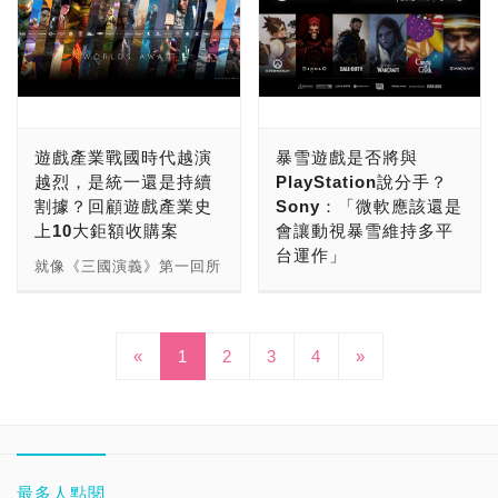
iPhone 6S以上的型號，並
Play遊戲尚未推出正式
包含王國之心、瑪莉歐賽車
Switch 2一起上市呢？就
息指出，《俠盜獵車手VI》
「跳票」、「延後發售」是
大蕭條以來的最大一次衰
且系統更新至iOS 11以上
版，玩家們若想搶先體驗的
等等，但無論是官方模擬器
讓我們繼續看下去吧！ ＃
的開發情況一片混亂，但
暴雪的傳統XD，於去年8月
退，不過各國政府也因應疫
版本才能登入，而Android
話，可以到Google Play
還是所支援遊戲的爆料消
影片＝
Rockstar Mag記者Chris
時，又有消息傳出《鬥陣特
情，紛紛祭出各種紓困方
方面，則需要Android 5.0
Games官網上取得遊玩資
息，目前Nintendo還沒有
https://www.youtube.com/wat
Klippel卻從推特透漏一則
攻2》將可能無法在2022年
案，來補貼人民的生活。
以上版本，處理器需具備至
格，小編大概在一個月內就
做出任何回應。 ★快來追
v=f_vgseuw_o8&ab_channel=
來自內部人士的消息：「目
推出，之後《鬥陣特攻2》
在美國喬治亞州有名男子，
少與Snapdragon 660、
收到了體驗資格，有興趣的
蹤/加入我們!!! FB玩家社
▲Launch Timing Update
前《俠盜獵車手VI》的遊戲
的製作人、角色藝術總監等
他聲稱自己經營著一間擁有
Exynos 9611持平或以上
玩家可以趕緊去試試。 言
團： Instagram頻道：
for The Legend of Zelda:
遊戲產業戰國時代越演
暴雪遊戲是否將與
開發已經達到重大里程
高層開發人員離職，暴雪又
10名員工的小公司，向美
等級的晶片，並有2GB以上
歸正傳，在取得體驗資格
Breath of the Wild
越烈，是統一還是持續
PlayStation說分手？
碑」，而在2022年底將會
於去年宣布將停辦2022年
國政府申請Covid-19救濟
記憶體才行；除了手機之
後，於Google Play
Sequel ★快來追蹤/加入我
割據？回顧遊戲產業史
Sony：「微軟應該還是
推出關於《俠盜獵車手VI》
的BlizzCon嘉年華，因此
補助，並成功獲得補貼
外，《暗黑破壞神 永生不
Games官網上，需先下載
們!!! FB玩家社團：
上10大鉅額收購案
會讓動視暴雪維持多平
的正式公告。 不過「重大
《鬥陣特攻2》的相關資訊
85,000美元(約240萬台
朽》亦有支援電腦平台，玩
Google的電腦檢查程式，
Instagram頻道：
台運作」
里程碑」這個詞，說起來其
依舊讓人雲裡霧裡摸不著頭
幣)，但後來卻被檢察官發
就像《三國演義》第一回所
家們需擁有最低Windows
要求玩家們具備相當的配備
實相當曖昧，遊戲框架應該
緒。 不過就在早些時候有
現，這名男子不單沒有擁有
說的：「話說天下大勢，分
2022年開春，遊戲界馬上
7作業系統、Intel i3、
才能運行程式，Google也
算是、世界觀與劇情人物的
了些訊息更新，官方於11
10名員工的小企業，甚至
久必合，合久必分」把這句
迎來了一波大動盪，微軟以
AMD FX-8100以上處理
有列出相關的配備條件，分
架構應該也算是，有許多可
日發布全新研發影片，遊戲
把救濟補助的錢，花了
話拿來看現在的遊戲產業，
687億美元收購動視暴雪，
器，顯示卡則要有NVIDIA
別是Windows 10(v2004)
以拿來當作一道遊戲「重大
«
1
2
3
4
»
總監Aaron Keller表示，將
57,789美元(約163萬台幣)
可說是最合適不過了。
為歷來最大宗的一筆遊戲產
GTX 460以上、4GB記憶
以上作業系統、SSD、遊
里程碑」的東西，因此我們
會把《鬥陣特攻》與《鬥陣
買了一張噴火龍的寶可夢卡
2022年開春，我們就迎來
業收購案，而動視暴雪旗下
體，以及FHD解析度，但這
戲級GPU、8邏輯核心
無法確切推論出有可能的上
特攻2》的PVP與PVE體驗
牌。 寶可夢卡牌遊戲的概
了三波關於遊戲產業併購的
諸多經典IP，更有可能因此
對現在的電腦配備來說，應
CPU（指的應該是8執行緒
市時間，更別說或許還會跳
拆開來，因此首波Beta測
念，基於寶可夢電子遊戲中
震撼彈：微軟687億美元買
導向Xbox系統，進而攪亂
該算是小菜一碟。 《暗黑
以上CPU）、8GB記憶
票了，畢竟PC版的《俠盜
試將著重於PVP模式，且
的戰鬥方式而形成，於
了暴雪、Take-Two
目前遊戲產業的局勢。 不
破壞神 永生不朽》為暴雪
體、20GB可儲存空間、
獵車手V》就曾二度跳票。
PVP Beta測試也將於4月
2016年時，寶可夢卡牌遊
Interactive以127億美元收
少PlayStation玩家擔心，
最多人點閱
旗下《暗黑破壞神》系列中
Windows管理員帳戶、需