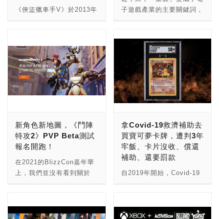
灣、印尼、香港、澳門、馬
戲」。 值得注意的是，幾
不過這次的消息有了更加確
將延續前作結局，林克將繼
《俠盜獵車手V》於2013年
來西亞、菲律賓、新加坡和
乎所有採用Android系統的
切的線索，本次由推特玩家
續與薩爾達公主展開新冒
推出之後，成為史上銷售速
泰國等國家，在7月8日才
智慧型手機，大部分都以
爆料，並指出主要開發任天
險。 故事舞台除了原先的
度最快的電子遊戲之一，也
能玩到。 也因國際版本早
Google Play商店來下載遊
堂官方模擬器的將為歐洲研
陸地世界之外，也包含嶄新
斬獲了諸多好評，而經過漫
於亞太地區的關係，應該有
戲，因此，Google所推出
發團隊NERD，分別有代號
的空中浮島，並拓展更加多
長的7年之後，開發商
許多玩家已經透過掛載
的Google Play遊戲的相容
為「Hiyoko」的Game
樣化的遊戲內容、新的戰鬥
Rockstar Games在2020
VPN來跳服遊玩了吧？但
性、優化程度會更高，
Boy模擬器與代號
與新的遊戲元素，包含去年
年宣布將在2022年3月於
相信還是有部分玩家還在等
Google也表示Google
「Sloop」的Game Boy
所推出的遊戲預告，遊戲主
PS5上推出《俠盜獵車手
全面中文化之後才加入遊
Play遊戲的優勢，在於能
Advance模擬器，並將加
人公林克，將對時間的流動
V》加強版，但毫無新意的
戲，本次小編將為各位介紹
讓遊戲開發商獲得Google
入Nintendo Switch
有新的控制能力等等。 但
作法被揶揄是在開玩笑。
這款在國際版上市14天之
所提供的資源，玩家能享受
Online中，供玩家訂閱遊
令人浮想聯翩的是，或許
總算在上個月中旬，
後，狂賺2,400萬美金的課
到品質更好的跨平台遊玩體
新角色新地圖，《鬥陣
拿Covid-19救濟補助去
玩，有趣的是，在
《薩爾達傳說：曠野之息
Rockstar Games分別在推
金刷寶手機遊戲－《暗黑破
驗，只需透過Google帳
特攻2》PVP Beta測試
買寶可夢卡牌，遭判3年
@trashbandatcoot原始貼
2》目前所擁有、研發的遊
特與官網上，正式公告目前
壞神 永生不朽》，希望能
號，便能同步所有的裝置進
報名開跑！
牢飯、卡片沒收、償還
文中，本來是有以Switch
戲內容，以目前的Switch
正在研發《俠盜獵車手》系
在7月8日上市之時，為各
度，小編也在前陣子收到了
補助、還要罰款
開啟老任GBA官方模擬器
平台來說，尚無法駕馭、也
列的下一代新作，不過卻沒
在2021的BlizzCon嘉年華
位玩家做好心理與荷包的準
Google Play遊戲Beta版的
的影片，但隨即被刪除。
無法全面支援，加上之前有
有詳細說明是否為《俠盜獵
上，我們並沒有看到關於
自2019年開始，Covid-19
備。 不過在玩《暗黑破壞
遊玩資格，到底Google
至於Game Boy與Game
報導之前有報導支援4K的
車手VI》，包含發布日期、
《鬥陣特攻2》的消息，不
從中國武漢開始擴散開來，
神 永生不朽》之前，首先
Play是否能在Android模擬
Boy Advance官方模擬器
Switch 2將會在2023年推
開發日程、故事情節與角色
過暴雪在後續卻有表示，目
並引發了全球大流行疫情，
來看看它所要求的最低配
器群雄割據的戰場中，殺出
所支援的遊戲，另外一名推
出，屆時《薩爾達傳說：曠
等相關資訊，也沒有透漏任
前遊戲相關開發相當順利，
而隨著疫情風險擴大，造成
備，iOS玩家們需要具備
一條血路呢？ 目前Google
特用戶也洩漏了相關消息，
野之息2》會不會搭著
何半點。 雖然先前也有消
有望在2022年推出，不過
全球經濟自1930年代經濟