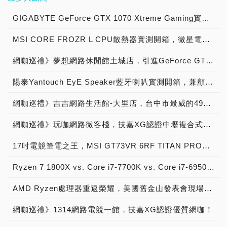
也因為這樣，Chris
下旬展開，並將開放部分區
戲成為戰鬥卡牌遊戲中最暢
購Zynga、Sony用36億美
動視暴雪原先多平台的運營
第一款MMORPG，並將針
開啟硬體虛擬化功能。 上
Klippel也指出，《俠盜獵
域的PC玩家報名參與，目
銷的系列，而噴火龍身為初
元買下Bungie，更有「買
方針，即便繼續維持獨立運
GIGABYTE GeForce GTX 1070 Xtreme Gaming實測開箱，電競級顯示卡中的頂尖之作！
對智慧型移動裝置上，協同
述規格方面有幾點需要注意
車手VI》不會在2024年底
前官網已開放報名，有興趣
代寶可夢御三家之一的第三
力」的騰訊、Embracer
營，但是否會因為微軟的運
中國「網易」一起研發，並
的地方，表單上言明是8GB
之前推出，而《俠盜獵車手
的玩家不妨可以試試，而
進化型態，在玩家間的名氣
MSI CORE FROZR L CPU散熱器實測開箱，微星電競產品再添新兵
Group在收購這方面，也相
營政策，而隨著此波收購
借用《暗黑破壞神III》的外
記憶體的配備，但並沒有清
VI》預計將在PC與家用遊
Alpha封測已於今日展開，
一直居高不下，當然其卡牌
當不手軟，甚至連Netflix
案，讓旗下諸多遊戲IP離開
觀設計，但後因現階段模擬
楚表述是否需要DDR4以
戲機上(包含PS5和Xbox
將由暴雪員工、《鬥陣特
也特別受到青睞，各類型、
網咖巡禮》夢想網路休閒館土城店，引進GeForce GTX 1080，網咖遊戲對戰不卡頓！
也已經有可能加入遊戲產業
PlayStation主機，成為
器盛行，因此也將《暗黑破
上，這點就留待玩家們自行
Series X/S 等平台)同時發
攻》職業聯賽選手等參與測
各版本、以及保存狀態，不
的大戰之中，在未來幾年、
Xbox的獨佔作品？尤其是
壞神 永生不朽》加入PC平
嘗試；而遊戲級GPU方
布，而考慮到GTA Online
陽泰Yantouch EyE Speaker藍牙喇叭實測開箱，兼顧時尚與光氛特效揚聲器頂尖之作！
試。 ＃影片＝
同的噴火龍卡牌價格不一，
幾個月，我們很可能會看到
目前外界所猜測的《決勝時
台；iOS與Android與其他
面，Google也有列出相關
大獲成功的情形，多人連線
https://www.youtube.com/watch?
但無論如何都是個天價的數
更多如上述般的大型併購
刻》系列。 不過微軟遊戲
手機遊戲相同，皆可使用
表單，但要注意的是，小編
遊戲或許將會是《俠盜獵車
網咖巡禮》吉吉網路生活館-大里店，台中市最威的49吋六核水冷桌機網咖電競館！
v=GgaWQMkS0AI&ab_channel=PlayOverwatch
目。 而如今美國聯邦法院
案，在此之前，我們先來回
執行長Phil Spencer在推
「訪客模式」開始遊玩，然
的工作電腦是配載AMD
手VI》的關鍵之一。 ★快
▲《鬥陣特攻2》
宣判，該名男子將依電信詐
顧一下，遊戲業界的十大高
特上，倒是發了一篇表示，
後再綁定帳號即可，至於
Ryzen 5 5600G的Mini
網咖巡禮》玩咖網路微客棧，技嘉XG認證中壢複合式休閒網咖！
來追蹤/加入我們!!! FB玩
Developer Update。 而4
騙罪名(Wire Fraud、又稱
額併購案。 於2014年時，
將會繼續將《決勝時刻》保
PC平台則是用那個老方
PC，而5600G具備AMD
家社團： Instagram頻
月下旬將開放的Beta測試
匯款詐騙)，在聯邦監獄服
還未更名Meta的Facebook
留在PlayStation，但令人
法：透過Battle.net帳號登
Radeon Graphics內顯，
17吋電競筆電之王，MSI GT73VR 6RF TITAN PRO重裝上陣！
道：
內容，預計將包含全新攻擊
刑三年，而除了判刑並沒收
就開始嶄露進軍元宇宙的野
遐想的是，《決勝時刻》系
入遊玩，而本文將使用PC
這點無論是NOX夜神、雷
英雄「索潔恩」、以及全新
卡片之外，原本申請的
心，以20億美元收購了
列作相當多，Phil
版作為輔助介紹，但由於中
電、BlueStacks 5都能相
Ryzen 7 1800X vs. Core i7-7700K vs. Core i7-6950X Extreme效能大車拼，AMD八核心銳龍戰神與Intel十核心愛妻之王跑分實測！
的遊戲模式「推進」、五對
85,000美元救濟補助也需
Oculus，將其產品與遊戲
Spencer此次發言，究竟是
文版尚未上市，因此本文遊
容使用，但Google Play遊
五多人遊戲模式、4張全新
償還，並另有10,000美元
開發技術納入囊中，在此之
哪一個《決勝時刻》呢？
戲部份專有名詞將參考《暗
戲則不支援，原先小編以
AMD Ryzen處理器重返榮耀，美國舊金山發表會現場直擊！
地圖、重製歐瑞莎、毀滅拳
的罰款。 ★快來追蹤/加入
後並還收購了Beat Games
Sony與動視暴雪有所謂的
黑破壞神III》。 本作故事
為，玩家們需要一張獨立顯
王、壁壘機兵、駭影。 但
我們!!! FB玩家社團：
與Ready at Dawn來擴大
半排他性協議，
網咖巡禮》1314網路電競一館，技嘉XG認證優質網咖！
線設定於《暗黑破壞神II》
卡才能運行，而實際查詢之
令人好奇的是，對於目前所
Instagram頻道：
以收購的Oculus，加強VR
PlayStation可以提早其他
故事結束的20年後，也就
後，發現了一個有趣的事
釋出的畫面來看，即使是