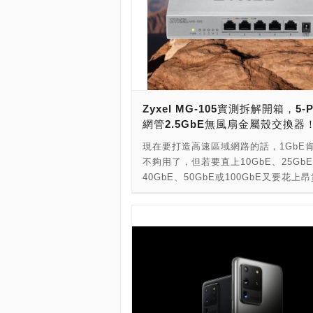
Zyxel MG-105實測拆解開箱，5-P
網管2.5GbE無風扇金屬殼交換器
現在要打造高速區域網路的話，1GbE
不夠用了，但若要直上10GbE、25Gb
40GbE、50GbE或100GbE又要花上
價！這時候，可以沿用原本的Cat 5E、C
網路線的2.5GbE就是最佳選擇！ 由於
新款Intel、AMD主機板全面內建2.5G
網路，新款桌機、筆電也提供了2.5Gb
網路，讓2.5GbE更容易取代傳統1Gb
路！這時候，玩家或IT用戶只要購買一
2.5GbE交換器，就能輕輕鬆鬆把原本的
有線網路，直接無痛升級2.5GbE有線