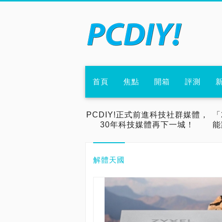
首頁
焦點
開箱
評測
PCDIY!正式前進科技社群媒體，
「
30年科技媒體再下一城！
能
解體天國