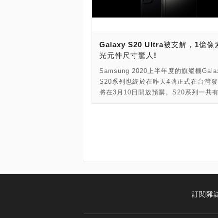
整個區域網路速度，也將從原本的
1,000Mbps，提昇足足2.5倍，傳輸速
2,500Mbps。 這次，我們要介紹給大
是網通大廠兆勤所推出用料紮實、做工
Galaxy S20 Ultra被支解，1億
而且是台灣設計的2.5GbE Switch解
光元件尺寸驚人!
採用5-Port無網管2.5GbE無風扇金屬
設計，背板頻寬為40Gbps，連結速度
Samsung 2020上半年度的旗艦機Gala
2,500Mbps，實測每一埠下載、上傳
S20系列也終於在昨天4號正式在台灣
2,400Mbps，而且採用了用的是雙面
將在3月10日開放預購。S20系列一共
無風扇被動式散熱方式，輔以把熱直接
機型，分別為S20、S20+與S20 Ultr
屬機殼上，採用金屬機殼輔助散熱方式
有著6.9吋螢幕、5000MAh電池、主
堅穩的2.5GbE有線網路傳輸保證與性能。 
高達1億800萬像素感光元件，與能支援1
------------- ----------------- Zyxel M
變焦的S20 Ultra絕對是這個系列最為
一款5-Port無網管2.5GbE無風扇金屬
的，而國外知名的「支解」網站自然也
器。這一款支援100Mbps與1/2.5Gb
它給拆光光了！ S20 Ultra機背那塊
器，屬於MG100系列的2.5GbE交換
的相機模組放入的4顆相機鏡頭，分別是
5-Port的MG-105，還有8-Port的MG-
800萬像素的主鏡頭、1200萬的超廣角、
中，MG-105的背板頻寬為25Gbps，MG
萬望遠鏡頭和TOF景深鏡頭，而造成這
訂閱雜
的背板頻寬為40Gbps，可以充分滿足2.
將」會突出S20 Ultra背面這麼多的其
的全速傳輸要求。這一系列的交換器，
因就是出在那顆1億800萬像素的ISOCE
要使用變壓器就能使用，而且採用了無