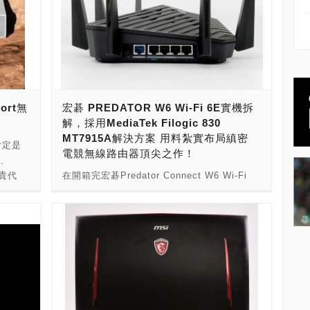
ort無
宏碁 PREDATOR W6 Wi-Fi 6E實機拆
！
解，採用MediaTek Filogic 830
MT7915A解決方案 用料紮實布局縝密
肯定是
電競無線路由器頂尖之作！
E、
昂貴代
在開箱完宏碁Predator Connect W6 Wi-Fi
at 6
6E之後，相信玩家一定會想要更進一步知道，
目前，
這款電競無線路遊戲的內部奧祕。 前文提到，
bE有線
這是一款台灣之光的電競無線路由器，用上台
E有線
灣人的軟實力與硬底子，展現出電競無線路由
E有線網
器的真功夫！ 接下來，就讓我們來實機拆解，
台
瞧瞧這台電競無線路由器的「硬底子」吧！ ---
1GbE
-------------- ----------------- *警告：請勿自行拆
網路，
卸本產品。只要一拆卸，萬一發生故障損壞要