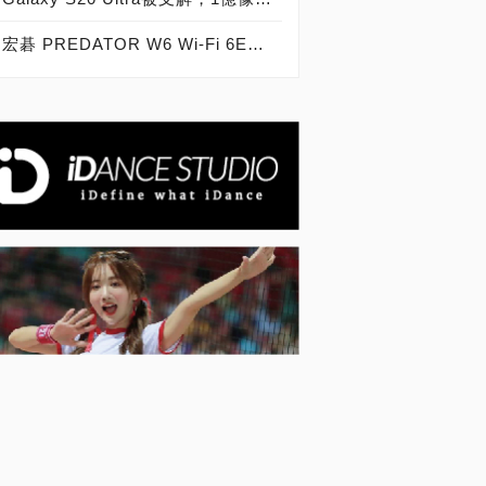
宏碁 PREDATOR W6 Wi-Fi 6E實機拆解，採用MediaTek Filogic 830 MT7915A解決方案 用料紮實布局縝密 電競無線路由器頂尖之作！