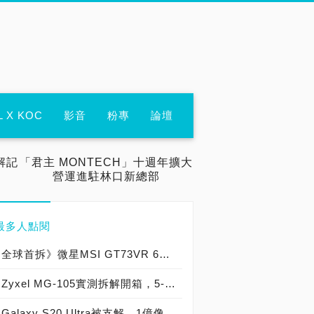
L X KOC
影音
粉專
論壇
解記
「君主 MONTECH」十週年擴大
營運進駐林口新總部
最多人點閱
全球首拆》微星MSI GT73VR 6RF TITAN PRO實機拆解，GeForce GTX 1080史上最強電競筆電！
Zyxel MG-105實測拆解開箱，5-Port無網管2.5GbE無風扇金屬殼交換器！
Galaxy S20 Ultra被支解，1億像素的感光元件尺寸驚人!