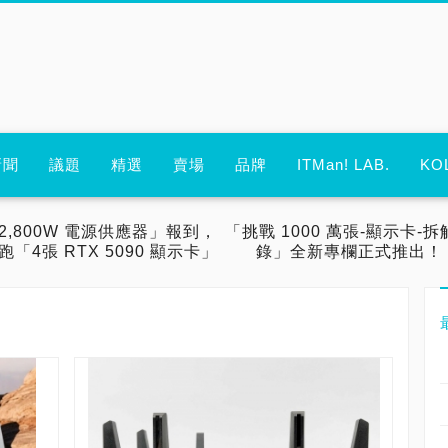
新聞
議題
精選
賣場
品牌
ITMan! LAB.
KO
2,800W 電源供應器」報到，
「挑戰 1000 萬張-顯示卡-拆
跑「4張 RTX 5090 顯示卡」
錄」全新專欄正式推出！