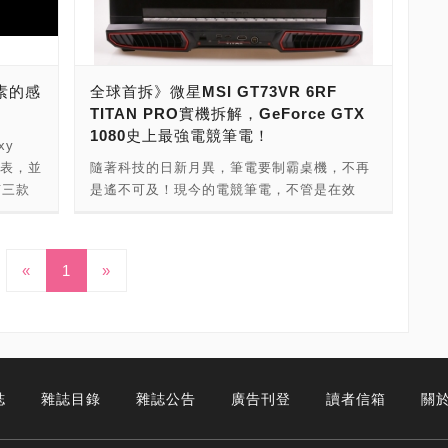
送修，就會被原廠抓包，會失去原廠保固，人
率上看
為損壞可能就無法免費維修了 這次，我們實測
家的，
開箱了宏碁Predator Connect W6，發現這款
精細，
電競無線路由器內外兼具，展現台灣之光的優
像素的感
全球首拆》微星MSI GT73VR 6RF
決方案，
質產品，整體表現非令人相當滿意。 宏碁
TITAN PRO實機拆解，GeForce GTX
殼交換器
Predator Connect W6d、W6已經上市，目前
1080史上最強電競筆電！
最快
已經可以在台灣實體通路與虛擬通路買到。
xy
速度飆上
Predator Connect W6d（Wi-Fi 6版本，
發表，並
隨著科技的日新月異，筆電要制霸桌機，不再
散熱片的
AX6000規格）：6,990元 Predator Connect
有三款
是遙不可及！現今的電競筆電，不管是在效
帶到金
W6（Wi-Fi 6E版本，AXE7800規格）：
a，其中
能，以及在功能，或者是應用方面，都已經發
，提供
8,990元 Predator Connect W6d電競無線路
鏡頭搭載
展到了相當成熟。甚至，在效能上面，戰鬥力
----
由器，報價： Predator Connect W6電競無
00倍
可以制霸桌機。以這次電競筆電王者微星科
G-105，是
線路由器，報價： Predator Connect W6d、
«
1
»
受關注
技，推出的全新電競筆電機種來說，除了用料
殼交換
Predator Connect W6電競無線路由器報價：
是要把
上非常講究，散熱架構設計上也非常用心，引
E的交換
這次，我們實測開箱了宏碁Predator Connect
猶如麻將
進各種最新電競強化技術，足以應付各種複雜
器，除了
W6，看到了宏碁的用心，用台灣人的軟實力與
1億
線上遊戲，以及高度負載工作的要求。其中，
108。其
硬底子，打造出這台出色Wi-Fi 6E電競無線路
4800
相當受到矚目的，則是17吋級距MSI GT73VR
-108
由器。 整體來說，這款電競無線路由器，能在
塊「麻
6RF TITAN PRO，可以搭載GeForce GTX
誌
雜誌目錄
雜誌公告
廣告刊登
讀者信箱
關於
5GbE
日常生活與電競娛樂一機滿足，是AXE7800電
中一個原
1070 SLI，或GeForce GTX 1080、
僅僅只
競無線路由器玩遊戲神兵利器，值得遊戲玩家
LL
GeForce GTX 1070。為了一窺它的真面目，
風扇的
來細細品嚐！ 廠商名稱：Acer - 宏碁 廠商電