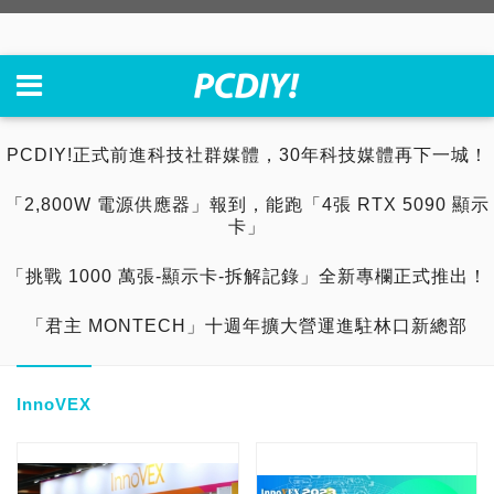
PCDIY!正式前進科技社群媒體，30年科技媒體再下一城！
「2,800W 電源供應器」報到，能跑「4張 RTX 5090 顯示
卡」
「挑戰 1000 萬張-顯示卡-拆解記錄」全新專欄正式推出！
「君主 MONTECH」十週年擴大營運進駐林口新總部
InnoVEX