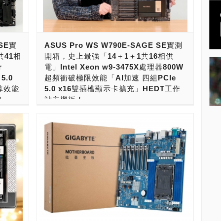
，八記
可以擴充更多張的顯示卡來進行加速。同時，
記憶
也需要大容量超高速的記憶體加速運算。這時
，支援標
候，Intel W790平台與AMD TRX50、WRX
使用機
90平台，就能發揮DDR5 R-DIMM四記憶體通
 SE實
ASUS Pro WS W790E-SAGE SE實測
6張。
道，與DDR5 R-DIMM八記憶體通道的戰鬥
共41相
開箱，史上最強「14＋1＋1共16相供
DIA
力，能將記憶體存取速度拉升到200GB/Sec以
r
電」Intel Xeon w9-3475X處理器800W
即將發表
上，加速AI人工智慧的Training（訓練）與
5.0
超頻衝破極限效能「AI加速 四組PCIe
有4組
Inference（推論）工作。 記憶體模組大廠威
算效能
5.0 x16雙插槽顯示卡擴充」HEDT工作
強大擴充
剛科技，針對Intel第四、五代Xeon Scalable
！
站主機板！
造超強
伺服器處理器平台，與AMD的AMD EPYC
T高階桌
8004、9004、97x4系列伺服器處理器平台，
來了！
史上最強大Intel AI PC工作站主機板來了！
ire
以及Intel HEDT高階桌機、工作站處理器平台
pen
現在，要打造最強的AI PC，跑「訓練
eon
W790，與AMD HEDT高階桌機、工作站處理
除了需要
（Training）」或「推論（Inference）」的
ntel
器平台TRX50、WRX90改朝換代同時 ，推出
擴充能
話，一般個人電腦的擴充能力與運算性能是不
R5、
了DDR5工業級記憶體模組，全面提供了DDR5
級
夠力的。主要是Intel與AMD的個人電腦平台，
 SSD的
R-DIMM、DDR5 OC R-DIMM記憶體模組。
，選用超強
擴充能力不足。首先，是PCIe 5.0 x16擴充槽
8執行
全新DDR5 R-DIMM、DDR5 OC R-DIMM正
GB、
不足，包括Intel第12、13、14或15代處理
戰鬥力。
式報到，能完整對應Intel Xeon W-2400與W-
張顯示
器，即便搭配高階Intel Z690、Z790或Z890
玩
3400處理器，也能完整支援AMD Ryzen
顯示
主機板，只有1組PCIe 5.0 x16擴充槽。AMD
猛的主
Threadripper 7000、Ryzen Threadripper
速卡，
Ryzen 7000或9000處理器，即便搭配高階
大廠美
Pro 7000系列處理器，能滿足新一代伺服器、