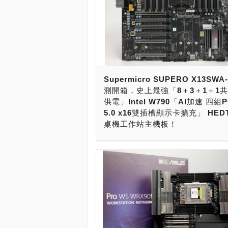
Supermicro SUPERO X13SWA
測開箱，史上最強「8＋3＋1＋1共
供電」Intel W790「AI加速 四組P
5.0 x16雙插槽顯示卡擴充」 HE
桌機工作站主機板！
史上最強的Intel AI PC主機板來了！ 
要打造最強的AI PC，那很肯定的，需
的AI PC主機板支援才行！使用Intel最
Sapphire Rapids處理器，具備強大的
擴充能力，搭配Intel第四代Xeon Scala
最強大的56核心112執行緒的Xeon w9-3
處理器，搭配絕強至猛Intel W790主
供具備極速DDR5 OC R-DIMM八記憶