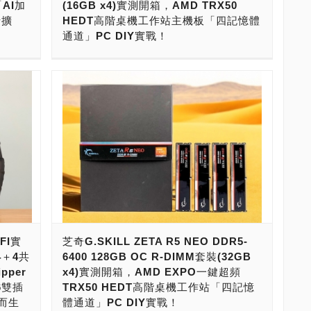
「AI加
(16GB x4)實測開箱，AMD TRX50
，用料
隨著電腦平台的持續推陳出新，對於處理器、
 M.2
業者，產品以Made In Taiwan台灣製造為主。
高階桌
示卡、加速卡，便宜的用消費級GeForce RTX
卡擴
HEDT高階桌機工作站主機板「四記憶體
容
擴充能力要求比較高的工作站平台，也迎來了
憶體通道
2025全年合併營收達新台幣530.87億元，年增
ro
5080、5090顯示卡，高階的用NVIDIA H100
通道」PC DIY實戰！
容量，終
新的改朝換代。 高階桌機的市場競爭非常激
32.13%，創下歷史新高。公司獲利能力驚
階版本採
80GB、H100 NVL 94GB、H200/H200 NVL
烈，原本是只有Intel與AMD在競爭，現在則有
ATX
人，全年稅後淨利72.93億元、年增
要夠
現在，要打造高效能AI PC，AMD TRX50、
SAGE
141GB加速卡做運算，預算不夠用單顯示卡，
5
Apple加入，推出搭載ARM核心M系列處理器
理器，採
169.35%，每股純益（EPS）為23.18元。 以
戰鬥
WRX90與Intel W790工作站平台是絕佳的選
，都對
搭配雙顯示卡、三顯示卡、四顯示卡，或多張
-------
的Mac Pro與其競爭，演變成x86與ARM的
記憶體
台灣上市櫃記憶儲存品牌，公開財報2025全年
處理
擇。 玩家要PC DIY打造頂級AI PC的話，
，支援
AI加速卡，來實現高速AI運算之外，AI PC硬
造AI
HEDT大戰。所謂的高階桌機，英文全名為
16，4組
營收來看。第1名「威剛科技ADATA」：台幣
U要能
AMD TRX50、WRX90主機板，最高階可以安
包括了
體擴充能力也要夠力才行。 華碩推出的ASUS
智
High End Desktop，縮寫為HEDT。 值得注
超頻
530.87億元。第2名「十銓科技
上
裝到96核心192執行緒Ryzen Threadripper
憶體通
Pro WS W790E-SAGE SE主機板，可以安裝
訓練）與
意的，原本在市場上，桌機（PC）就是桌機，
1組
TEAMGROUP」：台幣204.27億元。第3名
能支援四
PRO 7995WX處理器，記憶體最強可以擴充到
ro
Intel第四代、第五代Xeon Scalable，使用
量記憶體
工作站（Workstation）就是工作站。不過，
，在於
「創見資訊Transcend」：台幣171.25億元。
張雙插槽
8記憶體通道2TB容量。不約而同的，Intel
、
Xeon W-2400/2500系列與Xeon W-
I（生成
隨著AMD把工作站、伺服器產品下放HEDT高
與
第4名「宜鼎Innodisk」：台幣142.61億元。
安裝四張
W790工作站平台，可以安裝最高階56核心112
通道，
3400/3500系列處理器，最高階可以安裝56核
階桌機產品線，越來越強大的撕裂者
的數量。
第5名「宇瞻科技Apacer」：台幣111.24億
或4070
執行緒Xeon w9-3495X處理器或60核心120執
次要介紹
心112執行緒Xeon w9-3495X或60核心120執
AMD的
（Threadripper）產品線，逼著競爭對手Intel
應用，
元。第6名「廣穎電通Silicon Power」台幣
行緒Xeon w9-3595X處理器，記憶體最強可以
o WS
行緒Xeon w9-3595X處理器，擁有7組PCIe
大的處
也把Xeon下放HEDT高階桌機產品線，也因此
主機板的
42.58億元。 威剛科技能有如此傲人的成績，
 PRO
擴充到8記憶體通道2TB容量。 要讓AI PC發
5.0 x16擴充槽，能安裝四組PCIe 5.0 x16雙
16通道
高階桌機（HEDT）與工作站（Workstation）
Xeon
來自於專注本業、創新研發與長期耕耘的努
充到
揮最大戰鬥力的話，記憶體非得要4、8記憶體
算效能而
插槽顯示卡，並具備DDR5-6800八記憶體通道
速卡來
的界線越來越模糊。 正因如此，Intel在近幾年
支援處理
力。並且轉投資各領域，成績斐然。事業版
IFI實
芝奇G.SKILL ZETA R5 NEO DDR5-
以選擇
通道，用上高速DDR5 OC R-DIMM，安裝到
處理器
擴充能力，最大能擴充到2TB記憶體容量，用
90平台
來，把工作站產品線，處理器增加了超頻功
依照安裝
圖，除了本業記憶儲存，拓及運動彩券、文創
4＋4共
6400 128GB OC R-DIMM套裝(32GB
DIA
最大容量不可。若要選購DDR5 OC R-
yzen
來跑AI本地端大模型、超大模型綽綽有餘。 本
強大的
能。工作站不就該求穩，怎麼會推超頻功能
制，
產業、電競、電動車等轉投資事業。除了大家
pper
x4)實測開箱，AMD EXPO一鍵超頻
DIMM，要挑選「大廠品牌，系出名門，用料
執行緒
次，要介紹給大家的，則是Intel AI PC史上最
四記憶
呢？這聽起來有點違和感，但Intel就是推出這
標準在
所熟知的，拿下第二屆運動彩券發行權，到現
16雙插
TRX50 HEDT高階桌機工作站「四記憶
供應
紮實，高速效能，穩定可靠」，還要相容
95WX處
強ASUS Pro WS W790E-SAGE SE主機
體通道
樣的Xeon超頻版工作站處理器。像是先前推出
MM，
在續任發行機構。與中華職棒同推出紀錄片
而生
體通道」PC DIY實戰！
加速解
Intel、AMD工作站平台，提升到最大容量，終
針對空冷
板。接下來，就讓我們來開箱，進行評測，揭
憶體的
可以超頻的28核心56執行緒Xeon W-3175X，