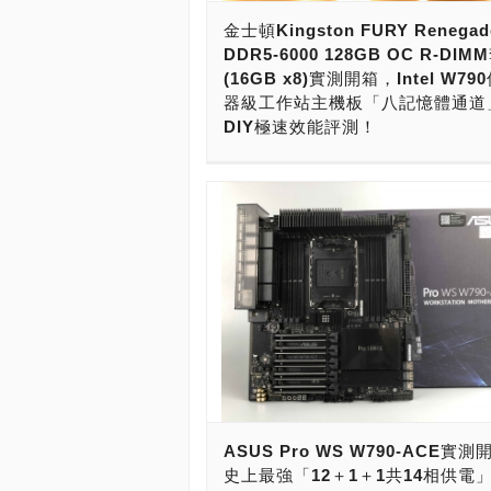
來打造超強的AI PC，來提升AI「訓練
超微所開發，採用Intel W790晶片組
金士頓Kingston FURY Renegad
（Training）」或「推論（Inferenc
Supermicro SUPERO X13SWA-TF
DDR5-6000 128GB OC R-DIM
能與速度。 若要挑選「大廠品牌，系
吧！ ----------------- ----------------
(16GB x8)實測開箱，Intel W79
用料紮實，高階配備，擴充強大，支援
美超微，在這次Intel推出Sapphire Rapi
器級工作站主機板「八記憶體通道
穩定性高，可靠度好」，能配備最強96
WS處理器，也就是發表Intel Xeon W-
DIY極速效能評測！
192執行緒AMD Ryzen Threadripper
W-3400系列處理器的同時，也不缺席Int
7995WX處理器，擁有7組PCIe 5.0 x
現在，要打造高效能AI PC，AMD TRX
W790主機板的行列，全面進攻HEDT
槽，能安裝最強顯示卡或AI加速卡，實
WRX90與Intel W790工作站平台是絕
與工作站市場。 這次的Intel W790主
PCIe 5.0 x16雙插槽顯示卡擴充，配備
擇。 玩家要PC DIY打造頂級AI PC的
為是HEDT高階桌機與工作站用途，除
PCIe 5.0 M.2擴充槽，能安裝最高速
AMD TRX50、WRX90主機板，最高
廠商DELL（戴爾）、HPE（惠普）、
備DDR5 OC R-DIMM八記憶體通道，
裝到96核心192執行緒Ryzen Threadrip
Lenovo（聯想）、Supermicro（美
能上最快DDR5-7200，最高可以上到2
PRO 7995WX處理器，記憶體最強可
BOX與Puget之外，只有ASUS（華碩
量，安裝到最頂最強最猛硬體配備，打
8記憶體通道2TB容量。不約而同的，Int
ASRock（華擎）、GIGABYTE（技
的AI PC，那很肯定的挑選「ASUS Pr
W790工作站平台，可以安裝最高階56核
Supermicro（美超微）有做主機板產
WRX90E-SAGE SE」準沒錯！ 本次
執行緒Xeon w9-3495X處理器或60核心
美超微的話，針對Intel W790晶片組
紹給大家的，則是AMD AI PC史上最強
行緒Xeon w9-3595X處理器，記憶體
共有開發了2張主機板，分別是X13SRA
Pro WS WRX90E-SAGE SE主機板
擴充到8記憶體通道2TB容量。 要讓AI 
般版與X13SWA-TF進階完整版。 X13S
來，就讓我們來開箱，進行評測，揭開
揮最大戰鬥力的話，記憶體非得要4、8
TF一般版，主要規格為CEB版本，支援X
的面紗吧！ ----------------- -------------
ASUS Pro WS W790-ACE實
通道，用上高速DDR5 OC R-DIMM，
W-2400/W-3400處理器，採用「8＋4
AMD推出次世代Ryzen Threadripper 
史上最強「12＋1＋1共14相供電」I
最大容量不可。若要選購DDR5 OC R-
相供電」設計，4記憶體通道1DPC/2D
Ryzen Threadripper PRO 7000系列