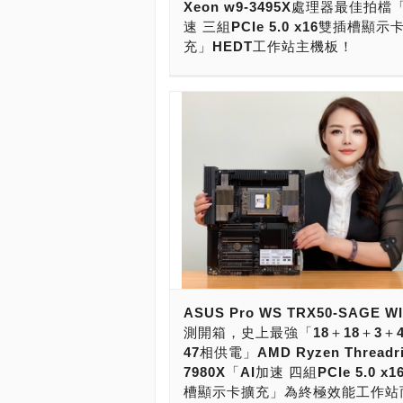
Xeon w9-3495X處理器最佳拍檔
DIMM，要挑選「大廠品牌，系出名門
條PCIe Gen5 x16，2組PCIe Gen5 x4
器，華碩也花心血打造史上最強HEDT
速 三組PCIe 5.0 x16雙插槽顯示
紮實，高速效能，穩定可靠」，還要相
SSD，記憶體可超頻DDR5-6000四記
機主機板，推出了採用TRX50晶片組的P
充」HEDT工作站主機板！
Intel、AMD工作站平台，提升到最大
運行，網路有1組1GbE與1組10GbE。
WS TRX50-SAGE WIFI，以及更進
生保固的話，那很肯定的挑選「金士頓
X13SWA-TF進階完整版，主要規格為E
現在要跑AI的話，首先，電腦配備一定
用WRX90晶片組的Pro WS WRX90E-
Kingston FURY Renegade Pro DDR
版本，支援Xeon W-2400/W-3400處
強！CPU是最重要的，本身要有一定的
SE。 兩張主機板的差別，CPU的部份
RDIMM」準沒錯！ ----------------- -------
用「8＋3＋1＋1共13相供電」設計，8
力！首先，要搭配工作站、伺服器等級
應的是Socket sTR5/SP6腳位處理器
--- 現在，玩家、發燒友或專業用戶要打
通道1DPC/2DPC，6條PCIe Gen5 x
器，核心數量要多，戰鬥力才夠強！CP
了Ryzen Threadripper 7000系列，
PC，用在Generative AI（生成式人工
PCIe Gen5 x4 M.2 SSD，記憶體可
支援到512GB以上記憶體，最好能支援
7960X、7970X與7980X處理器（4記
慧），加速AI人工智慧的Training（
DDR5-6000八記憶體通道運行，網路有
1TB、2TB！為了要能跑AI，CPU要
道），也能對應Ryzen Threadripper P
Inference（推論）的話，超高速大容
1GbE與1組10GbE。 兩者的主要差異
組PCIe 5.0 x16匯流排，要能驅動四
7000系列，包括了7965WX、7975WX
絕對少不了！ 若要運行Generative A
記憶體插槽的數量、PCIe 5.0插槽數量
2-SLot顯示卡！預算足夠的話，可以
7985WX與7995WX處理器（8記憶體
式人工智慧）的Training（訓練）與
PCIe 5.0 x4 NVMe M.2 SSD插槽
NVIDIA GeForce RTX 4070 Ti 16G
TRX50只能驅動4記憶體通道）。 本
Inference（推論），必須藉助Intel與
可以說，X13SRA-TF適合基本需求的
Ti Super 16G（顯示記憶體就能擴充到
給大家的，則是採用WRX90晶片組的Pr
新一代工作站、伺服器的幫忙，需要強
X13SWA-TF才是完整的版本。 這張
64GB），也可以挑選四張AMD Radeon
WRX90E-SAGE SE。 華碩 Pro WS
理器運算平台，才有足夠的PCIe 5.0 x
功能非常強大，支援的處理器包括Intel 
W7900 32G/48G（顯示記憶體就能擴
WRX90E-SAGE SE，是為了終極運
擴充槽，可以擴充更多張的顯示卡、加
W-2400與W-3400系列處理器，而且
ASUS Pro WS TRX50-SAGE W
128、192GB）。當然，專業用戶也可
生。因此，在設計之初，就針對了頂規
進行加速。這時候，就會需要Intel W7
器與記憶體的超頻。 記憶體的部份，
測開箱，史上最強「18＋18＋3＋
更強大的四張NVIDIA A100 80G或NVI
做規劃，要發揮64核心128執行緒AMD R
與AMD TRX50、WRX 90平台，藉由
處理器有記憶體通道、容量與速度的限
47相供電」AMD Ryzen Threadri
H100 80G（顯示記憶體就能擴充到
Threadripper 7980X，與96核心192
記憶體支援，得到DDR5 OC R-DIMM
Xeon W-2400只支援四記憶體通道，
7980X「AI加速 四組PCIe 5.0 x
320GB），再搭配1600～2500W電源
AMD Ryzen Threadripper PRO 79
體通道，與DDR5 OC R-DIMM八記憶
1DPC模式下，支援DDR5-4800 R-DI
槽顯示卡擴充」為終極效能工作站
器。 要打造AI工作站的話，Intel的AI
理器的極致性能。 最直接的，就是要
的火力加速，以及1TB、2TB大容量記