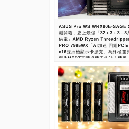
支援。記憶體容量可以擴充到最大2TB
憶體通道可以用超過300GB/s速度存取
體。具備了6條PCIe 5.0 x16擴充槽
準能安裝4張雙插槽顯示卡、加速卡，
ASUS Pro WS WRX90E-SAGE
殼延伸擴充槽使用方式，則可以安裝到
測開箱，史上最強「32＋3＋3＋3
能安裝現在最強的NVIDIA AI加速卡NVI
供電」AMD Ryzen Threadrippe
A100 80GB或H100 80GB，或者是
PRO 7995WX「AI加速 四組PCIe 
的NVIDIA H200 141GB加速卡。並擁
x16雙插槽顯示卡擴充」為終極運
PCIe Gen 5 SSD M.2擴充槽，具備
而生HEDT高階桌機工作站主機板
能力，能讓玩家、發燒友與專業用戶打
AI PC高階桌機、工作站。 針對HED
史上最強大AMD AI PC工作站主機板
機與工作站的版本，研發代號叫做Sapph
現在，要跑AI PC，運行DeepSeek、O
Rapids-WS，處理器的名稱叫做Intel X
AI、Meta或Google的AI模型的話，
W-2400與W-3400系列處理器，搭配的是I
強大的顯示卡或AI加速卡，AI PC硬體
W790晶片組主機板，提供新一代的DD
力也要夠力才行。即便安裝了高階消費
PCIe 5.0與PCIe 5.0 x4 NVMe M.2
GeForce RTX 5080、5090顯示卡
架構，以及Xeon W-2400最高24核心4
NVIDIA H100 80GB、H100 NVL 94
緒與W-3400最高56核心112執行緒的
H200/H200 NVL 141GB加速卡，單
然而，要驅動這樣的工作站處理器，要
卡、加速卡不夠力的話，就可以升級雙
HEDT高階桌機，一定需要一張絕強至
卡、三顯示卡、四顯示卡，或多張AI加
機板。接下來，就讓我們來看看伺服器