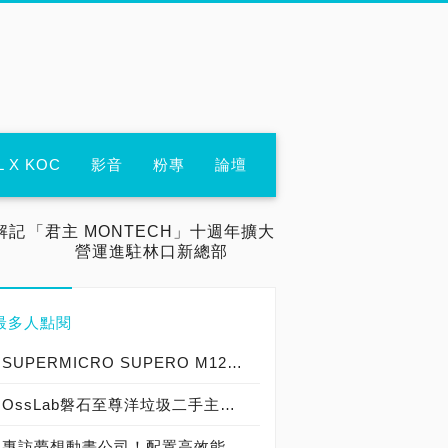
L X KOC
影音
粉專
論壇
解記
「君主 MONTECH」十週年擴大
營運進駐林口新總部
最多人點閱
SUPERMICRO SUPERO M12SWA-TF伺服器主機板實測開箱，史上最強實戰AMD Ryzen Threadripper Pro 3995WX為究極效能而生！
OssLab磐石至尊洋垃圾二手主機殺很大，「Xeon E5-2650八核處理器＋X79主機板＋64GB記憶體＋顯卡＋機殼電源」大全配10600元！
專訪夢想動畫公司！配置高效能GIGABYTE Server，以技嘉伺服器建構首屈一指的AI運算與遠端桌面動畫應用！