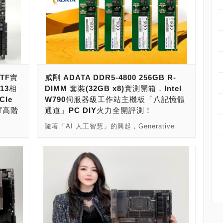
-TF實
威剛 ADATA DDR5-4800 256GB R-
13相
DIMM 套裝(32GB x8)實測開箱，Intel
CIe
W790伺服器級工作站主機板「八記憶體
DT高階
通道」PC DIY火力全開評測！
隨著「AI 人工智慧」的興起，Generative
現在，
AI（生成式人工智慧）大爆發，「AI PC 人工
要強大
智慧電腦」變得炙手可熱。 自從ChatGPT引
強的
爆了Generative AI（生成式人工智慧）風
AI運算
潮，AI人工智慧的Training（訓練）與
ble，
Inference（推論）變得相當重要，而要運行這
495X
樣的運算，必須藉助Intel與AMD的新一代工作
機板，提
站、伺服器的幫忙，需要有強大的處理器運算
體通道
平台，才有足夠的PCIe 5.0 x16通道擴充槽，