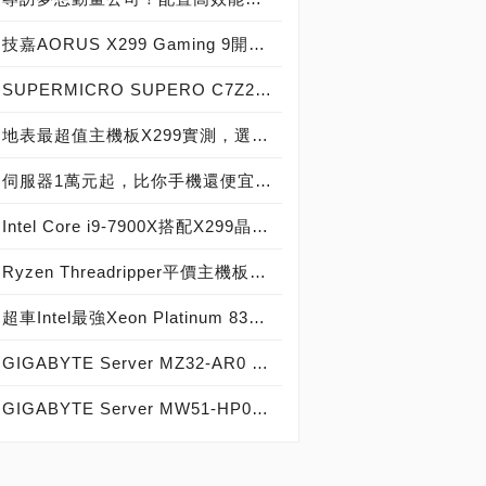
技嘉AORUS X299 Gaming 9開箱及效能實測，「性能、超頻、超大擴充性」一板搞定！
SUPERMICRO SUPERO C7Z270-CG實測開箱，伺服器級電競主機板重裝上陣！
地表最超值主機板X299實測，選擇MSI X299主機板與散熱器的10大理由
伺服器1萬元起，比你手機還便宜！OSSLab多款伺服器主機 + 組件強檔上市，IT採購、組裝與升級的第一選擇
Intel Core i9-7900X搭配X299晶片組效能評測，最強10核心PC處理器上陣
Ryzen Threadripper平價主機板，3990X一樣通吃！TRX40 AORUS PRO WIFI評測
超車Intel最強Xeon Platinum 8380處理器2.8倍性能！AMD第四代EPYC 9004系列正式登場，引進12通道DDR5-4800記憶體、PCIe 5.0、CXL記憶體與最高96核心192執行緒戰鬥力，霄龍EPYC 9654榮登伺服器處理器世界之王！
GIGABYTE Server MZ32-AR0 Server主機板實測開箱，體驗AMD EPYC 7742處理器的強大戰鬥力！
GIGABYTE Server MW51-HP0工作站主機板實測開箱，打造完美遊戲多開、多虛擬機、影音轉檔超順暢超強電腦！