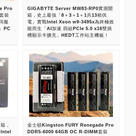
AMD X670E、X870E主機板，只有1組PCIe
所設計的
HEDT高階桌機與工作站主機板的要求！值得
e Pro
GIGABYTE Server MW83-RP0實測開
e）」的性
5.0 x16擴充槽。即便把PCIe 5.0 x16電路拆
主機板
一提的，威剛DDR5 R-DIMM、DDR5 OC R-
M套裝
箱，史上最強「8＋3＋1＋1共13相供
出名門，
分，拆成兩組PCIe 5.0 x8，也只能安裝兩張
- 伺服器大廠
DIMM工業級記憶體模組，通過伺服器、工作
0伺服
電」實戰Intel Xeon w9-3495x為終極效
超頻，
顯示卡或加速卡。記憶體部分限制更大，由於
ds-
站與主機板業者QVL認證，可以讓系統在四記
」PC
能而生「AI加速 四組PCIe 5.0 x16雙插
核心
記憶體整合在處理器內，限制只能DDR5雙記
2400與
憶體通道、八記憶體通道模式下，穩定順暢的
槽顯示卡擴充」HEDT工作站主機板！
 PRO
憶體通道，最多也只能插4條記憶體模組，即
el
運行。 本次要介紹給大家的，則是由威剛科技
16擴充
便安裝現在最高的DDR5-6400 48GB、64GB
50、
萬眾矚目，Intel終於更新了工作站、伺服器的
高階桌機
所推出，ADATA DDR5-4800 256GB R-
現四組
單條記憶體，最高也只能擴充到192GB、
佳的選
平台！ 新的處理器，研發代號叫做Sapphire
機板，因
DIMM套裝(32GB x8)記憶體模組，接下來就
4組
256GB。 這樣的PCIe 5.0 x16擴充槽限制，
話，
Rapids，正式的名稱就做Intel第四代Xeon
了系統
讓我們來揭開它神祕的面紗。 ----------------- --
SSD，具
以及記憶體容量最大的限制，導致要玩AI的
階可以安
Scalable處理器。Intel也推出了工作站的版
--------------- 威剛科技英文品牌名字為
記憶體
話，無法跑得順本地端大參數的大模型或超大
per
本，研發代號叫做Sapphire Rapids-WS，處
超微）、
ADATA，由創辦人陳立白，創立於2001年5月
TB容
模型，頂多只跑得動1.5B（15億參數，小模
以擴充到
理器的名稱叫做Intel Xeon W-2400與W-3400
）、
4日。威剛旗下知名品牌，還有電競品牌
造最強
型）、7B（70億參數，小模型），8B（80億
el
系列處理器，搭配的是Intel W790晶片組主機
嘉）與
XPG，英文全名為XTREME
o WS
參數，小模型），14B（140億參數，中模
心112
板，提供新一代的DDR5、PCIe 5.0的架構，
品開發。
PERFORMANCE GEAR，為2018年創立。
，要介
型），32B（320億參數，中模型），根本無
120執
以及Xeon W-2400最高24核心48執行緒與W-
主機板，
去年2025年，則推出了企業級存儲品牌
ASUS
法跑得順70B（700億參數，大模型），也跑
最強可以
3400最高56核心112執行緒的戰鬥力。 然而，
-TF一
TRUSTA，正式進軍企業市場，專注於AI伺服
。接下
不動671B（6,710億參數，超大模型）。 無論
PC發
要驅動這樣的工作站處理器，一定需要一張絕
RA-
器與資料中心市場，英文全名為TRUST
它神祕
你要玩Open AI、DeepSeek、Google或Meta
記憶體
強至猛的主機板。今天，我們就來看看技鋼所
eon
ADATA的縮寫，品牌名字傳達可以信賴
---- 這次
科技巨擘AI，在本地端跑得順32B（320億參
測開箱，
金士頓Kingston FURY Renegade Pro
安裝到
設計開發的MW83-RP0主機板，一起來揭開它
＋1共13
ADATA，意思是以信賴為本。 威剛科技
7000與
數，中模型）、70B（700億參數，大模型）
ntel
DDR5-6000 64GB OC R-DIMM套裝
神祕的面紗吧！ ----------------- -----------------
PC，3
ADATA，是我們台灣本土最大的品牌記憶儲存
處理
的話，除了必須要搭配NVIDIA或AMD高階顯