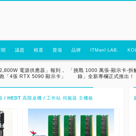
新聞
議題
精選
賣場
品牌
ITMan! LAB.
KO
2,800W 電源供應器」報到，
「挑戰 1000 萬張-顯示卡-拆
跑「4張 RTX 5090 顯示卡」
錄」全新專欄正式推出！
 伺服器 / HEDT 高階桌機 / 工作站 伺服器 主機板