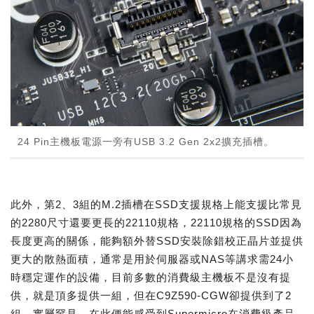
24 Pin主機板電源一旁有USB 3.2 Gen 2x2擴充插槽。
此外，第2、3組的M.2插槽在SSD支援規格上能支援比常見
的2280尺寸還要更長的22110規格，22110規格的SSD因為
長度更高的關係，能夠額外替SSD安裝除錯校正晶片並提供
更大的散熱面積，通常是用於伺服器或NAS等講求需24小
時穩定運作的設備，目前多數的消費級主機板不是沒有提
供，就是頂多提供一組，但在C9Z590-CGW卻提供到了2
組，實屬罕見，在此便能感受到Supermicro在消費級產品