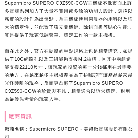
Supermicro SUPERO C9Z590-CGW主機板不像市面上許
多電競系列加入了大量不實用或多餘的功能與設計，選擇以
務實的設計作為出發點，為主機板使用伺服器的用料以及強
大的穩定性，並配置了獨立開機鍵、除錯面板等貼心功能，
算是提供了玩家低調奢華、穩定工作的一款主機板。
而在此之外，官方在硬體的重點規格上也是相當講究，如提
供了10G網路孔以及三組能夠支援M.2插槽，且其中兩組還
能支援22110尺寸，讓玩家的投資的每一分錢都用在最需要
的地方，在越來越多主機板產品為了拚噱頭而讓產品越來越
光怪陸離的現今，反而更凸顯了Supermicro SUPERO
C9Z590-CGW的珍貴與不凡，相當適合以訴求穩定、耐用
為最優先考量的玩家入手。
廠商資訊
廠商名稱：Supermicro SUPERO - 美超微電腦股份有限公
司