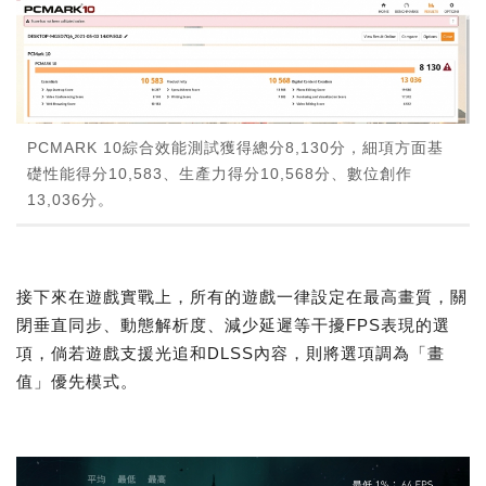
PCMARK 10綜合效能測試獲得總分8,130分，細項方面基
礎性能得分10,583、生產力得分10,568分、數位創作
13,036分。
接下來在遊戲實戰上，所有的遊戲一律設定在最高畫質，關
閉垂直同步、動態解析度、減少延遲等干擾FPS表現的選
項，倘若遊戲支援光追和DLSS內容，則將選項調為「畫
值」優先模式。