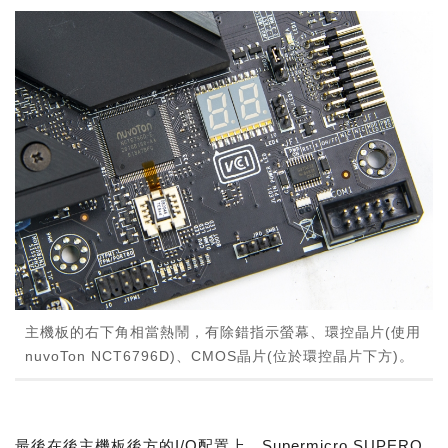
主機板的右下角相當熱鬧，有除錯指示螢幕、環控晶片(使用
nuvoTon NCT6796D)、CMOS晶片(位於環控晶片下方)。
最後在後主機板後方的I/O配置上，Supermicro SUPERO