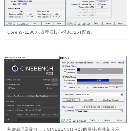
Core i9-11900K處理器核心採8C/16T配置。
基礎處理器跑分上，CINEBENCH R23的單核/多核跑分為