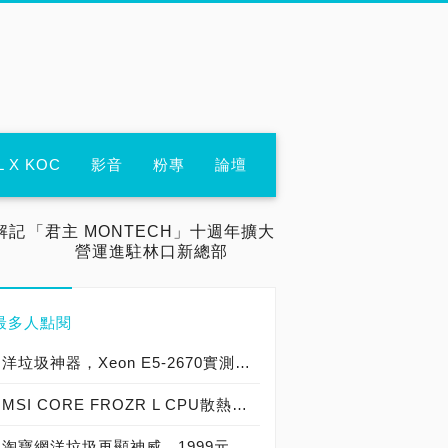
L X KOC
影音
粉專
論壇
解記
「君主 MONTECH」十週年擴大
營運進駐林口新總部
最多人點閱
洋垃圾神器，Xeon E5-2670實測開箱大作戰！
MSI CORE FROZR L CPU散熱器實測開箱，微星電競產品再添新兵
淘寶網洋垃圾再顯神威，1999元買到8核心16執行緒Xeon E5-2670神器級處理器！