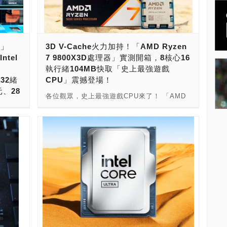
工廠成
有12核心24執行緒，3D V-Cache有
U 產
140MB（128MB＋12MB），Ryzen 9
D 董
9950X3D，具備16核心32執行緒，3D V-
電多年
Cache有144MB（128MB＋16MB），擁有更
萬」
3D V-Cache火力加持！「AMD Ryzen
台積電
強大的戰鬥力。 在Ryzen 9 9900X3D、
ntel
7 9800X3D處理器」實測開箱，8核心16
夠持續
9950X3D加入戰局之後，Ryzen 9000 X3D處
！
執行緒104MB快取「史上最強遊戲
」「作
理器可以說是全員到齊。全新Zen 5世代的3D
核32緒
CPU」震撼登場！
Fab
V-Cache處理器，不僅擁有高人一等大容量快
元、28
合作推動
取，搭配散熱性能強大的一體式水冷散熱器，
各位觀眾，史上最強遊戲CPU來了！ 「AMD
士表示：
還能打開PBO，用Precision Boost
Ryzen 7 9800X3D處理器」震撼登場，新一
-
nm
Overdrive來超頻加速，實現超越極限的效
代的X3D CPU，採用了Zen5架構。Ryzen 7
力爆棚價
晶圓廠的
能。 玩家們，錢包準備好了嗎？史上最強大遊
9800X3D，核心運算單元使用台積電TSMC 4
我們正在
戲處理器Ryzen 9 9950X3D處理器到底有厲
奈米FinFET製程，IO單元使用台積電TSMC 6
片的性
害？戰鬥力表現如何？接下來，就讓我們來揭
n W-
奈米FinFET製程，為AM5腳位設計，採用8核
AMD
開它神秘的面紗！ 隨著AMD持續創新，終於
，價格
心16執行緒架構，基本時脈為4.7GHz，最大
 廠商名
迎來了Zen 5架構的更新。桌上型電腦部份，
400與
超頻時脈達5.2GHz，L1快取為640KB，L2快
司 台
則是推出了全新Ryzen 9000系列處理器。 桌
台灣市
取為8MB，並具備3D V-Cahe，L3快取為
廠商網
上型Ryzen 9000系列處理器的話，與Ryzen
才開始
96MB。電源設計功耗TDP為120W，CPU為
路製造股
7000系列處理器相同，第一波推出的是X系
28核
盒裝無附贈散熱器，可以使用一般空冷散熱器
轉
列，有四顆處理器，是可以超頻版本，分別是
0萬元，
就能解決，也支援使用一體式水冷散熱器。
Y!業界
Ryzen 5 9600X、Ryzen 7 9700X、Ryzen 9