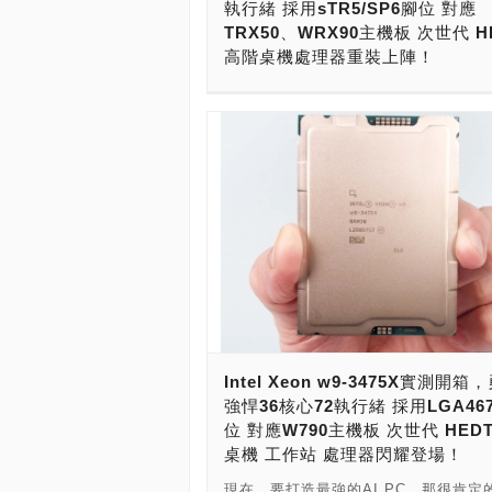
執行緒 採用sTR5/SP6腳位 對應
Intel執行長 Pat Gelsinger 表示：
核48緒)：美金2,199元（折合台幣68,6
TRX50、WRX90主機板 次世代 H
於x86 架構和生態系統幾十年來最重大
●Xeon w7-3435X(16核32緒)：美金1,
高階桌機處理器重裝上陣！
一的風口浪尖，需要更高水準的客製化
（折合台幣49,912元） ●Xeon w7-346
性和可擴展性來滿足當前和未來的客戶
現在要跑AI，做電腦繪圖、科學運算的
核56緒)：美金2,899元（折合台幣90,4
「我們自豪地與 AMD 和該諮詢小組的
腦配備一定要夠強才行！CPU是最重要
●Xeon w9-3475X(36核72緒)：美金3,
員站在一起，共同點燃計算的未來，我
是因為現在的電腦，負責記憶體與IO的
（折合台幣117,025元） ●Xeon w9-
感謝眾多行業領導者的支持。」 AMD 
是靠CPU。高階的CPU才有強大的記
3495X(56核112緒)：美金5,889元（
兼執行長 Lisa Su 表示：“成立 x86 
排，能夠支援四記憶體通道、八記憶體
183,825元） 值得注意的，本月份AM
諮詢小組將確保 x86 架構不斷發展，
記憶體容量可以擴充到1TB、2TB。高
發售伺服器平台AMD第四代EPYC 900
人員和客戶的首選運算平台。 「我們
CPU才有強大且足夠的PCIe匯流排，
處理器孿生兄弟，AMD Ryzen Threadri
夠將整個行業聚集在一起，為未來的架
最頂的Intel、AMD平台，最多就能擁有
PRO 7000系列處理器，提供新一代的
提供方向，並在未來幾十年內延續 x86
組PCIe 5.0 x16匯流排擴充槽，能安
DDR5、PCIe 5.0的架構，以及Ryzen
以置信的成功。」 該諮詢小組旨在聯
卡、AI加速卡，支援配備多組M.2 PCIe
Threadripper PRO 7995WX最高96核
導者塑造 x86 的未來，並透過一套更
5 SSD。 目前，Intel最強的CPU，就是
執行緒的戰鬥力。 雖然AMD Ryzen
令和架構介面促進開發人員創新。此舉
W-3400系列處理器，最高階Xeon w9-
Threadripper PRO 7000系列處理
強 x86 產品的兼容性、可預測性和一
Intel Xeon w9-3475X實測開箱
3495X，為56核心112執行緒，支援DDR
在台灣時間2023年10月19日，搶先開
了實現這一目標，該小組將向 x86 硬
強悍36核心72執行緒 採用LGA46
R-DIMM八記憶體通道，最高支援DDR5-
HP、DELL與Lenovo的工作站，主機
社群徵求有關基本功能和特性的技術意
位 對應W790主機板 次世代 HED
八記憶體通道，記憶體容量可以擴充到1
者量產時程，最快則要到2024年第一
作將有助於創建關鍵 x86 架構功能和
桌機 工作站 處理器閃耀登場！
2TB。目前，AMD最強的CPU，就是A
式開始銷售。 台北光華商場，Intel Xeo
模型的一致且相容的實現，並擴展到所
Ryzen Threadripper PRO 7000系列
2400與W-3400系列目前也已經鋪貨，
現在，要打造最強的AI PC，那很肯定
（包括資料中心、雲端、客戶端、邊緣