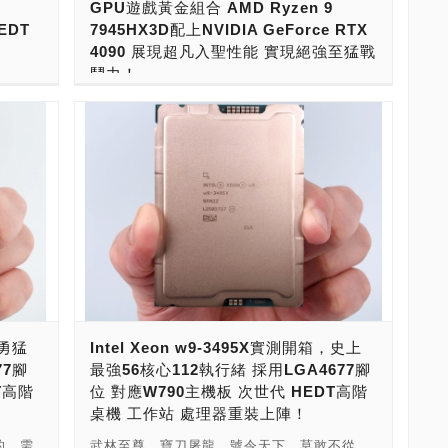
GPU遊戲黃金組合 AMD Ryzen 9
「我們正處
顯核心單元晶片）使用5奈米製程，SOC
16核心32執行緒 4.3GHz/5.7GHz 16＋64MB
41元）
推出的則是Ryzen 7 9800X3D，後續也會有
EDT
7945HX3D配上NVIDIA GeForce RTX
轉變之
Tile（系統核心單元晶片）與I/O tile（I/O核
美金649元（折合台幣21,100元） 品名 核心
599元
其他型號推出。第三波，預計則會推出一般系
4090 展現超凡入聖性能 實現絕強至猛戰
、相容
心單元晶片）採用6奈米製程，整體來說，這
數量 速度 3D V-Cache快取 原廠初始價格 ●
5X(28
列，則是不支援超頻版本。 對應主機板的話，
鬥力！
需求。
款Intel史上最強次世代CPU，是用上最新3奈
Ryzen 7 9800X3D 8核心16執行緒
話，電
92元）
跟著Ryzen 9000系列處理器一同發表的，有
創始成
米製程所打造的高科技產品！ 根據台積電
4.7GHz/5.2GHz 8＋96MB 美金479元 （折
的，這
在開箱完華碩ROG STRIX SCAR 17 X3D
749元
AMD 800系列主機板，可以完整支援，包括
們深深
2024年第2季財報顯示，3奈米製程大單，總共
合台幣15,450元） ● Ryzen 9 9900X3D 12
處理都
G733PYV之後，相信大家一定會好奇這款具
Ryzen 9000X3D也能對應。就款AMD 600系
董事長
有Apple（蘋果）、Qualcomm（高通）與
核心24執行緒 4.4GHz/5.5GHz 8＋96MB 美
憶體匯流
備AMD 3D V-Cache的戰鬥力了吧！這一款電
折合台幣
列主機板，也能透過BIOS更新，來支援
生態系統
MediaTek（聯發科），現在更出現證實了
金599元（折合台幣19,475元） ● Ryzen 9
通道，
競筆電，可是史上第一台搭載AMD 3D V-
D也即將
Ryzen 9000、Ryzen 9000X3D處理器。 終
成為開發
Intel（英特爾）大單，可見早在2023年就發現
9950X3D 16核心32執行緒 4.3GHz/5.7GHz
階的
Cache技術Ryzen 9 7945HX3D遊戲行動處理
4系列
於，史上最強遊戲CPU來了！這就是基於Zen
很高興能
自家Intel 20A製程（5奈米製程）不行，因此
8＋96MB 美金699元（折合台幣22,725元）
像是現在
器電競筆電，而且擁有NVIDIA GeForce RTX
pper
5架構，引進3D V-Cache的Ryzen 9000X3D
構增強
在2023年就向TSMC（台積電）下了大單。英
品名 核心數量 速度 3D V-Cache快取 原廠初
6～7
4090顯卡王者，螢幕配備17吋2K 240Hz面
處理器。 「Ryzen 7 9800X3D處理器」的
 令人難
特爾最近推出的新處理器，也獲證實Compute
始價格 ● Ryzen 7 7800X3D 8核心16執行緒
裝多顯示
板，外觀是與BMW Designworks Group合作
話，是目前最昂貴的8核心16執行緒CPU，主
合產業領
tile（運算核心單元晶片）則全面採用台積電
4.2GHz/5GHz 8＋96MB 美金449元（折合台
 Gen
設計，可以說是黃金組合陣容，可以發揮出極
心192
要是因為擁有了3D V-Cache火力加持，遊戲
統一的指
TSMC 3奈米製程。正因如此，AMD（超微）
幣14,596元） ● Ryzen 9 7900X3D 12核心
Xeon
佳的遊戲體驗。 接下來，我們就來實測這台電
表現不錯，因此價格高人一等！ 品名 核心數
措將增
就慘了，由於台積電 TSMC 3奈米製程產能有
24執行緒 4.4GHz/5.6GHz 12＋128MB 美金
競筆電，來看看它的超凡入聖性能吧！ --------
器發表時間
量 速度 快取 原廠初始價格 ● Ryzen 5
致性。為
限，今年2024年產品，則全面只能採用了台積
599元（折合台幣19,475元） ● Ryzen 9
，勇猛
Intel Xeon w9-3495X實測開箱，史上
5 OC
--------- ----------------- 這是一台2K 240Hz頂
賣的為
9600X 6核心12執行緒 3.9GHz/5.4GHz 6＋
體和軟體
電4奈米製程，CCD (Core Complex Die)使用
7950X3D 16核心32執行緒 4.2GHz/5.7GHz
77腳
最強56核心112執行緒 採用LGA4677腳
6800
級配備電競筆電！ 用的是A＋N解決方案，顯
板部分業
32MB 美金279元（折合台幣9,070元） ●
見。 協
台積電4奈米製程，IOD Die使用台積電6奈米
16＋128MB 美金699元（折合台幣22,725
T高階
位 對應W790主機板 次世代 HEDT高階
TB、
示卡採用現在最頂的NVIDIA GeForce RTX
季才會正
Ryzen 7 9700X 8核心16執行緒
程式設計
製程。這樣的轉變，可以確定在未來，台積電
元） 品名 核心數量 速度 3D V-Cache快取 原
桌機 工作站 處理器重裝上陣！
MD
4090。 CPU性能，已經相當接近桌機處理
n W-
3.8GHz/5.5GHz 8＋32MB 美金359元（折合
有部門
將會主導全球高階CPU的生產製造，「台灣製
廠初始價格 ● Ryzen 5 5600X3D 6核心12執
處理
器，效能非常強大！ 測試結果，呈現出整體的
銷售的
台幣11,670元） ● Ryzen 9 9900X 12核心24
的，需
武林至尊，寶刀屠龍。號令天下，莫敢不從。
和嵌入
造 Made In Taiwan」將成為世界 CPU 的製