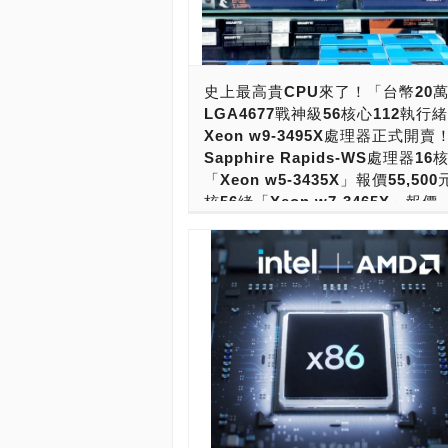
佈，在台積電位於亞利桑那州的新製造
功推出和驗證其第五代AMD EPYC CP
品，彰顯了其對美國製造業的承諾。 AM
事長兼執行長蘇姿豐博士表示：「台積
史上最高貴CPU來了！「台幣20
來一直是我們的重要合作夥伴，我們與
LGA4677戰神級56核心112執行緒I
研發和製造團隊的深入合作使 AMD 能
Xeon w9-3495X處理器正式開賣
提供突破高效能運算極限的領先產品。
Sapphire Rapids-WS處理器16
為台積電 N2 製程和台積電亞利桑那州 
「Xeon w5-3435X」報價55,500
21 的主要 HPC 客戶，這是我們緊密
核56緒「Xeon w7-3465X」報價
的。 台積電董事長兼執行長魏哲家博
100,500元、36核72緒「Xeon w9
「我們很榮幸 AMD 成為我們先進的 2
3475X」報價128,500元「戰鬥
(N2) 製程技術和台積電美國亞利桑那
格衝破天際」
主要 HPC 客戶。」 透過攜手合作，
推動技術顯著擴展，從而提高高性能晶
Intel HEDT高階桌機LGA4677腳位Xeo
能、能源效率和良率。我們期待繼續與 
2400與W-3400系列處理器正式開賣了
緊密合作，共同開創下一個運算時代。
也正式出爐！ LGA4677腳位Xeon W-2
稱：AMD - 美商超微半導體股份有限公
W-3400系列是在今年初發表！不過，
灣分公司 廠商電話：02-2655-8885 
場卻是到了最近才正式鋪貨，主機板也
址： 廠商名稱：TSMC - 台灣積體電
買得到！目前，台灣最新零售價格出爐，
份有限公司 廠商電話：03-563-6688 
56緒Xeon w7-3465X價格突破台幣1
7125657 廠商網址： →更多的【PCDI