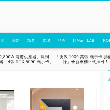
新聞
議題
精選
賣場
品牌
ITMan! LAB.
KO
2,800W 電源供應器」報到，
「挑戰 1000 萬張-顯示卡-拆
跑「4張 RTX 5090 顯示卡」
錄」全新專欄正式推出！