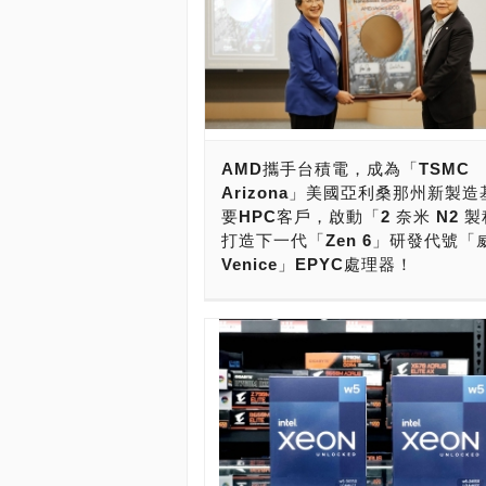
AMD攜手台積電，成為「TSMC
Arizona」美國亞利桑那州新製
要HPC客戶，啟動「2 奈米 N2 
打造下一代「Zen 6」研發代號「
Venice」EPYC處理器！
今日宣布其下一代 AMD EPYC 處理
為“Venice”，是業內首款採用台積電先
2nm（N2）工藝技術流片並投產的 HP
品。 這凸顯了 AMD 和台積電半導體
夥伴關係的實力，以利用尖端製程技術
化新的設計架構。這也標誌著 AMD 資
CPU 路線圖執行方面邁出了重要一步
「Venice」預計將於明年推出。 AMD