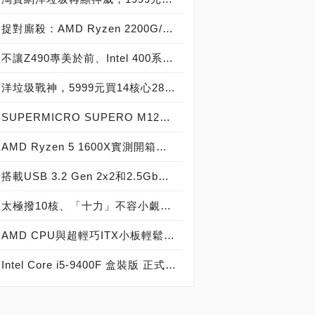
捉對廝殺：AMD Ryzen 2200G/2400G VS Intel Core i3-8100/i5-8400
不讓Z490專美於前、Intel 400系列入門選項，BIOSTAR RACING B460GTQ主機板開箱
洋垃圾戰神，5999元買14核心28執行緒Xeon E5-2683v3神器級處理器！
SUPERMICRO SUPERO M12SWA-TF伺服器主機板實測開箱，史上最強實戰AMD Ryzen Threadripper Pro 3995WX為究極效能而生！
AMD Ryzen 5 1600X實測開箱，6核心12執行緒戰神處理器再顯鋒芒！
搭載USB 3.2 Gen 2x2和2.5GbE LAN、入門玩家最佳選擇，MSI MAG Z490 TOMAHAWK主機板開箱
太極撥10核、「十力」不容小覷，ASRock Z490 TAICHI主機板效能測試
AMD CPU與超輕巧ITX小板輕鬆配：華碩 ROG STRIX B450-I GAMING ft. Ryzen 3 3300X
Intel Core i5-9400F 盒裝版 正式開賣！F系列全面來襲，還會發售Core i3-9350KF、i5-9600KF、i7-9700KF、i9-9900KF處理器！