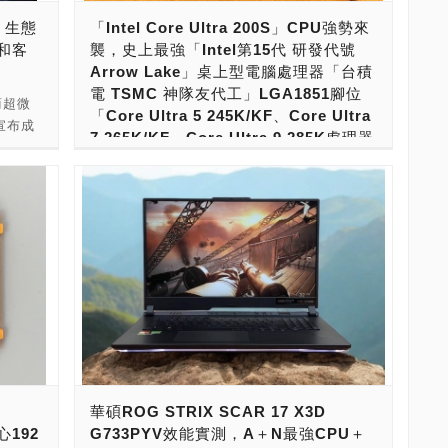
破台幣20
Ryzen 7 9800X3D，與前一代Ryzen 7
】： →
9900X與Ryzen 9 9950X。第二波，則是推出
6 生態
「Intel Core Ultra 200S」CPU強勢來
，最便宜
7800X3D最大的不同，則是支援了超頻，而且
的【IT
了X3D系列，搶先推出的則是Ryzen 7
和客
襲，史上最強「Intel第15代 研發代號
-----
對應了新款AMD 800系列晶片組主機板，舊款
經理
9800X3D，後續也會有其他型號推出。第三
！
Arrow Lake」桌上型電腦處理器「台積
階桌機與工作
AMD 600系列晶片組主機板也相容。 比起自
波，預計則會推出一般系列，則是不支援超頻
電 TSMC 神隊友代工」LGA1851腳位
MD的新
家前一代Ryzen 7 7800X3D，遊戲更快最高
商超微
版本。 對應主機板的話，跟著Ryzen 9000系
「Core Ultra 5 245K/KF、Core Ultra
器的平
可達126％。比起競爭對手Core Ultrea
宣布成
列處理器一同發表的，有AMD 800系列主機
7 265K/KF、Core Ultra 9 285K處理器
ire
285K，遊戲更快最高可達159％。產品預計
領導者，
板，可以完整支援，包括Ryzen 9000X3D也
與 Z890主機板」聯袂登場！
on
2024年11月07日上市，官方定價為美金479元
未來。
能對應。就款AMD 600系列主機板，也能透過
站與
（折合台幣15,450元）。台灣市場的話，最新
軟體平
長江後浪推前浪，前浪死在沙灘上。江山代有
BIOS更新，來支援Ryzen 9000、Ryzen
含稅價格也已經出爐，原價屋報價為台幣
客戶的
才出，一代新人勝舊人！ Intel第15代來了！
9000X3D處理器。 終於，史上最強遊戲CPU
式名稱叫
16,450元！ 這款新一代3D V-Cache處理器，
6 生態
研發代號為Arrow Lake，正式名稱叫做Core
來了！這就是基於Zen 5架構，引進3D V-
列，腳位為
開箱實際安裝是什麼樣的一個體驗？戰鬥力如
化軟體
Ultra 200S系列！這次新CPU，除了功能、性
Cache的Ryzen 9000X3D處理器。 品名 核心
組主機
何？接下來就讓我們揭開它神秘的面紗！ 隨著
定架構
能的改變之外，最大的就是製程的大升級，採
數量 速度 快取 原廠初始價格 ● Ryzen 5
的架構，
AMD持續創新，終於迎來了Zen 5架構的更
擴展的
用了Chiplet架構打造，製程上引進了台積電
9600X 6核心12執行緒 3.9GHz/5.4GHz 6＋
緒與W-
新。桌上型電腦部份，則是推出了全新Ryzen
現代運算
TSMC N3B＋N5P＋N6奈米製程，搭配英特
32MB 美金279元（折合台幣9,070元） ●
9000系列處理器。 桌上型Ryzen 9000系列處
選架
爾Intel 22奈米製程與Intel Foveros 3D封裝
Ryzen 7 9700X 8核心16執行緒
049元
理器的話，與Ryzen 7000系列處理器相同，
I 工
打造，開發出Intel史上最強桌上型電腦處理
3.8GHz/5.5GHz 8＋32MB 美金359元（折合
5X(16
第一波推出的是X系列，有四顆處理器，是可
系統架
器！ 若要說這款「Intel Core Ultra 200S」製
台幣11,670元） ● Ryzen 9 9900X 12核心24
69元）
以超頻版本，分別是Ryzen 5 9600X、Ryzen
華碩ROG STRIX SCAR 17 X3D
86 生
程，由於最重要的Compute tile（運算核心單
執行緒 4.4GHz/5.6GHz 12＋64MB 美金449
799元
7 9700X、Ryzen 9 9900X與Ryzen 9
心192
G733PYV效能實測，A＋N最強CPU＋
重要。
元晶片）採用3奈米製程，雖然GPU tile（內
元（折合台幣14,596元） ● Ryzen 9 9950X
5X(24
9950X。第二波，則是推出了X3D系列，搶先