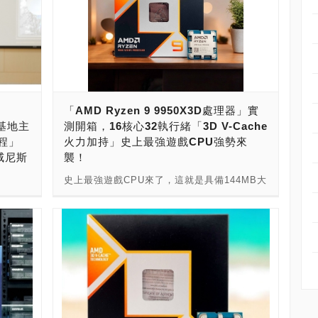
「AMD Ryzen 9 9950X3D處理器」實
造基地主
測開箱，16核心32執行緒「3D V-Cache
製程」
火力加持」史上最強遊戲CPU強勢來
威尼斯
襲！
史上最強遊戲CPU來了，這就是具備144MB大
器，代號
容量3D V-Cahce快取，16核心32執行緒的
進的
AMD Ryzen 9 9950X3D處理器！ AMD在推
C 產
出了新一代Zen 5架構8核心16執行緒Ryzen 7
製造合作
9800X3D之後，由於驚為天人的遊戲表現，成
共同優
為了史上最強的遊戲CPU。現在，它的兩位親
料中心
哥也來了！Ryzen 7 9800X3D，只有8核心16
，而
執行緒，3D V-Cache只有104MB（96MB＋
 也宣
8MB）。兩位親哥，Ryzen 9 9900X3D，擁