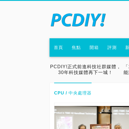
首頁
焦點
開箱
評測
PCDIY!正式前進科技社群媒體，
「
30年科技媒體再下一城！
能
CPU / 中央處理器