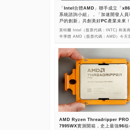
56核112緒Xeon w9-3495X價格更衝
新聞】： →更多的【PCDIY!賣場情報
「Intel合體AMD」聯手成立「x8
萬元。 Intel W790主機板也正式開賣
更多的【PCDIY!科技情報】： →更多
系統諮詢小組」，「加速開發人員
的也要27,990元，頂級的要39,990元。 --
資訊新聞】： →更多的【ITMan!資訊
戶的創新」共創美好PC產業未來
---------- ----------------- HEDT高
人】： →更多的【PCDIY!八卦】：
站市場越來越精彩了！現在，Intel與A
英特爾 Intel（股票代碼：INTC) 和美
產品相繼推 出！ 繼Intel於更新了伺服
半導體 AMD（股票代碼：AMD）今天
台後！新的處理器，研發代號叫做Sapph
立 x86 生態系統諮詢小組，匯集技術
Rapids，正式的名稱就做Intel第四代Xe
共同塑造全球使用最廣泛的計算架構的
Scalable處理器。Intel也推出了工作
x86 具有獨特的優勢，可透過跨硬體和
HEDT的版本，研發代號叫做Sapphire
台提供卓越的效能和無縫互通性來滿足
Rapids-WS，這個系列的處理器，正
新興需求。該小組將專注於確定擴展 x8
做Intel Xeon W-2400與W-3400系
系統的新方法，實現跨平台相容性、簡
LGA4677，搭配的是Intel W790晶片
開發以及為開發人員提供一個平台來確
板，提供新一代的DDR5、PCIe 5.0
需求和功能，從而為未來創建創新和可
以及Xeon W-2400最高24核心48執行
解決方案。 四十多年來，x86 一直是
3400最高56核心112執行緒的戰鬥力。
的基石，成為全球資料中心和 PC 的首
●Xeon w5-2455X(12核24緒)：美金1,
構。在當今不斷發展的環境中（以動態 A
（折合台幣32,744元） ●Xeon w5-246
作負載、客製化小晶片以及 3D 封裝和
核32緒)：美金1,399元（折合台幣43,6
AMD Ryzen Threadripper PRO
構的進步為特徵），強大且不斷擴展的 x
●Xeon w7-2475X(20核40緒)：美金1,
7995WX實測開箱，史上最強96核
態系統的重要性比以往任何時候都更加
（折合台幣56,155元） ●Xeon w7-249