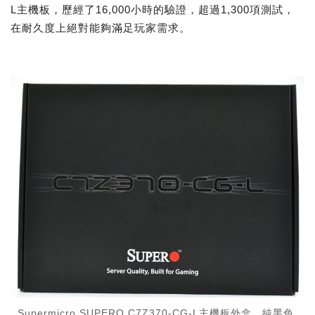
L主機板，歷經了16,000小時的驗證，超過1,300項測試，
在耐久度上絕對能夠滿足玩家需求。
Supermicro SUPERO C7Z370-CG-L主機板外盒，純黑色