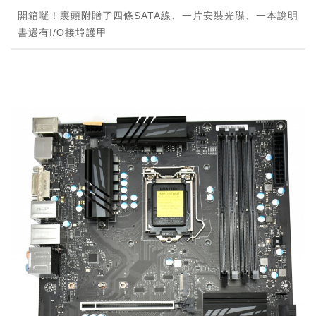
開箱囉！裏頭附贈了四條SATA線、一片安裝光碟、一本說明
書還有I/O接埠護甲