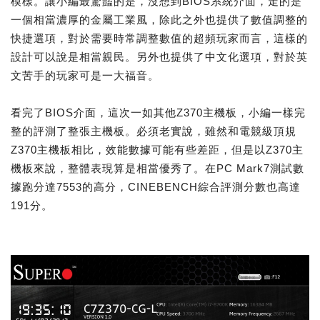
模樣。讓小編最驚豔的是，沒想到BIOS系統介面，走的是
一個相當濃厚的金屬工業風，除此之外也提供了數值調整的
快捷選項，對於需要時常調整數值的超頻玩家而言，這樣的
設計可以說是相當親民。另外也提供了中文化選項，對於英
文苦手的玩家可是一大福音。
看完了BIOS介面，這次一如其他Z370主機板，小編一樣完
整的評測了整張主機板。必須老實說，雖然和電競級頂規
Z370主機板相比，效能數據可能有些差距，但是以Z370主
機板來說，整體表現算是相當優秀了。在PC Mark7測試數
據跑分達7553的高分，CINEBENCH綜合評測分數也高達
191分。