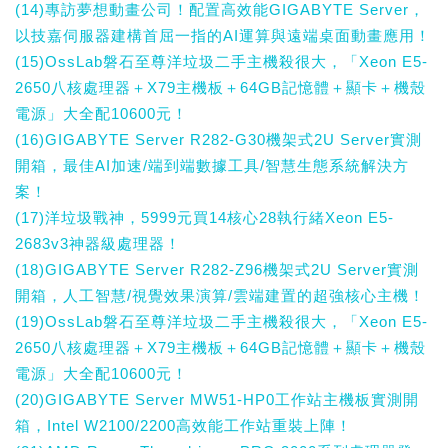
(14)專訪夢想動畫公司！配置高效能GIGABYTE Server，
以技嘉伺服器建構首屈一指的AI運算與遠端桌面動畫應用！
(15)OssLab磐石至尊洋垃圾二手主機殺很大，「Xeon E5-
2650八核處理器＋X79主機板＋64GB記憶體＋顯卡＋機殼
電源」大全配10600元！
(16)GIGABYTE Server R282-G30機架式2U Server實測
開箱，最佳AI加速/端到端數據工具/智慧生態系統解決方
案！
(17)洋垃圾戰神，5999元買14核心28執行緒Xeon E5-
2683v3神器級處理器！
(18)GIGABYTE Server R282-Z96機架式2U Server實測
開箱，人工智慧/視覺效果演算/雲端建置的超強核心主機！
(19)OssLab磐石至尊洋垃圾二手主機殺很大，「Xeon E5-
2650八核處理器＋X79主機板＋64GB記憶體＋顯卡＋機殼
電源」大全配10600元！
(20)GIGABYTE Server MW51-HP0工作站主機板實測開
箱，Intel W2100/2200高效能工作站重裝上陣！