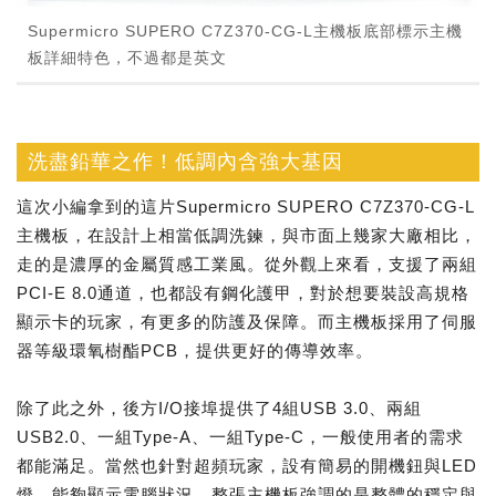
Supermicro SUPERO C7Z370-CG-L主機板底部標示主機
板詳細特色，不過都是英文
洗盡鉛華之作！低調內含強大基因
這次小編拿到的這片Supermicro SUPERO C7Z370-CG-L
主機板，在設計上相當低調洗鍊，與市面上幾家大廠相比，
走的是濃厚的金屬質感工業風。從外觀上來看，支援了兩組
PCI-E 8.0通道，也都設有鋼化護甲，對於想要裝設高規格
顯示卡的玩家，有更多的防護及保障。而主機板採用了伺服
器等級環氧樹酯PCB，提供更好的傳導效率。
除了此之外，後方I/O接埠提供了4組USB 3.0、兩組
USB2.0、一組Type-A、一組Type-C，一般使用者的需求
都能滿足。當然也針對超頻玩家，設有簡易的開機鈕與LED
燈，能夠顯示電腦狀況。整張主機板強調的是整體的穩定與