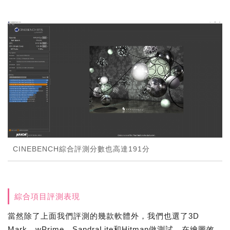
CINEBENCH綜合評測分數也高達191分
綜合項目評測表現
當然除了上面我們評測的幾款軟體外，我們也選了3D
Mark、wPrime、SandraLite和Hitman做測試，在繪圖效