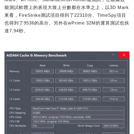
能測試軟體上的表現大致上分數都在水準之上，以3D Mark
來看，FireStrike測試項目得到了22310分、TimeSpy項目
也得到了9536的高分。另外在wPrime 32M的運算測試也快
達7.94秒。