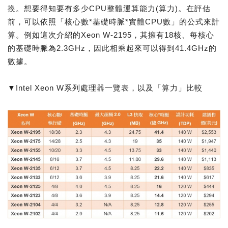
換。想要得知要有多少CPU整體運算能力(算力)。在評估
前，可以依照「核心數*基礎時脈*實體CPU數」的公式來計
算。例如這次介紹的Xeon W-2195，其擁有18核、每核心
的基礎時脈為2.3GHz，因此相乘起來可以得到41.4GHz的
數據。
▼Intel Xeon W系列處理器一覽表，以及「算力」比較