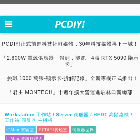
PCDIY!正式前進科技社群媒體，30年科技媒體再下一城！
「2,800W 電源供應器」報到，能跑「4張 RTX 5090 顯示
卡」
「挑戰 1000 萬張-顯示卡-拆解記錄」全新專欄正式推出！
「君主 MONTECH」十週年擴大營運進駐林口新總部
Workstation 工作站 / Server 伺服器 / HEDT 高階桌機 /
工作站 伺服器 主機板
ITMan!實驗室
PCDIY!實驗室
伺服器世界
ITMan!資訊經理人