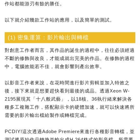
作站都能游刃有餘的勝任。
以下就介紹幾款工作站的應用，以及簡單的測試。
(1) 密集運算：影片輸出與轉檔
對創意工作者而言，其作品的誕生的過程中，往往必須經過
不斷的修飾與改良，才能成就出完美的作品。在修飾的過程
中，電腦效能若不佳，就會影響到產出效率。
以影音工作者來說，在花時間進行影片剪輯並加入特效之
後，接下來就是想要趕快看到最後的成品。透過Xeon W-
2195展現其「十八般武藝」，以18核、36執行緒來解決各
種多工複雜工作，搭配顯示卡的硬體加速，就可以快速將所
需要的影片輸出檔給製作或轉檔完成。
PCDIY!這次透過Adobe Premiere來進行各種影音轉檔，並
測試將原始作品轉換並輸出成H.264格式的影音檔，所需要