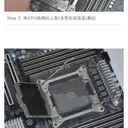
Step 3: 將CPU插槽的上蓋(含黑色保護蓋)翻起