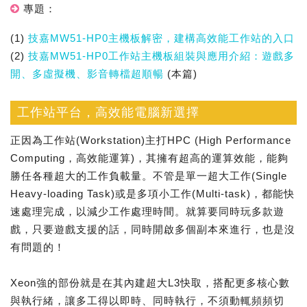
專題：
(1)
技嘉MW51-HP0主機板解密，建構高效能工作站的入口
(2)
技嘉MW51-HP0工作站主機板組裝與應用介紹：遊戲多
開、多虛擬機、影音轉檔超順暢
(本篇)
工作站平台，高效能電腦新選擇
正因為工作站(Workstation)主打HPC (High Performance
Computing，高效能運算)，其擁有超高的運算效能，能夠
勝任各種超大的工作負載量。不管是單一超大工作(Single
Heavy-loading Task)或是多項小工作(Multi-task)，都能快
速處理完成，以減少工作處理時間。就算要同時玩多款遊
戲，只要遊戲支援的話，同時開啟多個副本來進行，也是沒
有問題的！
Xeon強的部份就是在其內建超大L3快取，搭配更多核心數
與執行緒，讓多工得以即時、同時執行，不須動輒頻頻切