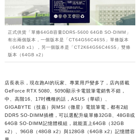
正式供貨「單條64GB容量DDR5-5600 64GB SO-DIMM」
有出兩個版本，一個版本是「CT64G56C46S5」單條版本
（64GB x1），另一個版本是「CT2K64G56C46S5」雙條
版本（64GB x2）
店長表示，現在跑AI的玩家、專業用戶變多了，店內搭載
GeForce RTX 5080、5090顯示卡電競筆電銷售不錯，
中、高階16、17吋機種的話，ASUS（華碩）、
GIGABYTE（技嘉）與MSI（微星）電競筆電，都有2組
DDR5 SO-DIMM插槽，可以選配升級單條32GB、48GB或
64GB SO-DIMM記憶體模組，就能直上64GB（32GB
x2）、96GB（48GB x2）與128GB（64GB x2）記憶體容
量。