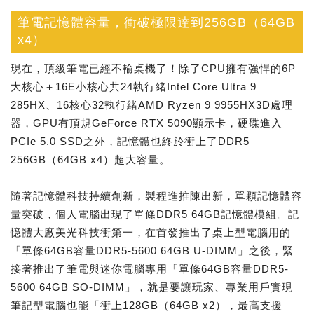
筆電記憶體容量，衝破極限達到256GB（64GB
x4）
現在，頂級筆電已經不輸桌機了！除了CPU擁有強悍的6P
大核心＋16E小核心共24執行緒Intel Core Ultra 9
285HX、16核心32執行緒AMD Ryzen 9 9955HX3D處理
器，GPU有頂規GeForce RTX 5090顯示卡，硬碟進入
PCIe 5.0 SSD之外，記憶體也終於衝上了DDR5
256GB（64GB x4）超大容量。
隨著記憶體科技持續創新，製程進推陳出新，單顆記憶體容
量突破，個人電腦出現了單條DDR5 64GB記憶體模組。記
憶體大廠美光科技衝第一，在首發推出了桌上型電腦用的
「單條64GB容量DDR5-5600 64GB U-DIMM」之後，緊
接著推出了筆電與迷你電腦專用「單條64GB容量DDR5-
5600 64GB SO-DIMM」，就是要讓玩家、專業用戶實現
筆記型電腦也能「衝上128GB（64GB x2），最高支援