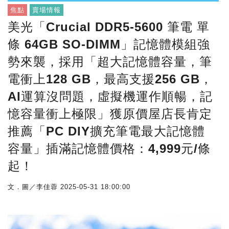
焦點
賣場情報
美光「Crucial DDR5-5600 筆電 單
條 64GB SO-DIMM」記憶體模組強
勢來襲，採用「超大記憶體容量，筆
電衝上128 GB，最高支援256 GB，
AI運算沒問題，虛擬機運作順暢，記
憶容量衝上極限」獲原價屋店長肯定
推薦「PC DIY擴充筆電最大記憶體
容量」插滿記憶體價格：4,999元/條
起！
文．圖／李佳蓉
2025-05-31 18:00:00