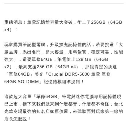
重磅消息！筆電記憶體容量大突破，衝上了256GB（64GB
x4）！
玩家購買筆記型電腦，升級擴充記憶體的話，若要挑選「大
廠品牌，系出名門，超大容量，用料紮實，穩定可靠，性能
強大」，還要單條64GB，筆電衝上128 GB（64GB
x2），最高支援256 GB（64GB x4），那很肯定的挑選
「單條64GB」美光「Crucial DDR5-5600 筆電 單條
64GB SO-DIMM」記憶體模組準沒錯！
這款超大容量「單條64GB」筆電與迷你電腦專用記憶體現
已上市，接下來我們就來到什麼都賣，什麼都不奇怪，台北
光華商場最強的知名店家原價屋，來聽聽面對玩家第一線的
店長怎麼說！