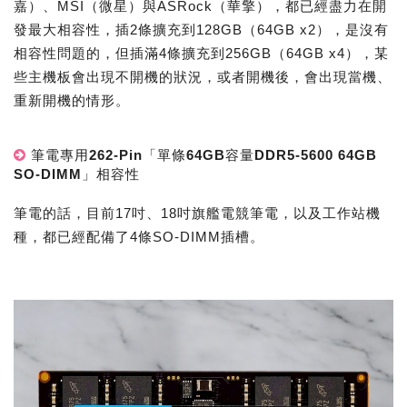
嘉）、MSI（微星）與ASRock（華擎），都已經盡力在開
發最大相容性，插2條擴充到128GB（64GB x2），是沒有
相容性問題的，但插滿4條擴充到256GB（64GB x4），某
些主機板會出現不開機的狀況，或者開機後，會出現當機、
重新開機的情形。
筆電專用262-Pin「單條64GB容量DDR5-5600 64GB
SO-DIMM」相容性
筆電的話，目前17吋、18吋旗艦電競筆電，以及工作站機
種，都已經配備了4條SO-DIMM插槽。