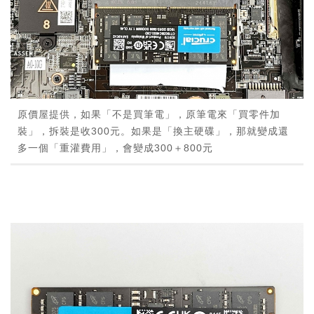
原價屋提供，如果「不是買筆電」，原筆電來「買零件加
裝」，拆裝是收300元。如果是「換主硬碟」，那就變成還
多一個「重灌費用」，會變成300＋800元