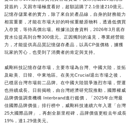
貸簽約，又因市場極度看好，超額認購了2.1倍達210億元。
記憶存儲業者的實力，除了來自於產品線，自身的財務能力
相當重要，才能在市場大好的時候重艙原物料，透過低價買
入存貨，等待高價出場。根據法說會資料，2026年3月底存
貨水位提高到台幣300億元。正因獨到的遠見，專業經營能
力，才能提供高品質記憶儲存產品，以高CP值價格，擄獲
玩家的芳心，也受到了消費者的肯定與支持。
威剛科技記憶存儲市場，主要市場為台灣、中國大陸，並拓
及歐美、日韓、中東地區。在美光Crucial退出市場之後，
已穩居台灣市場前二品牌。在中國大陸競爭激烈市場，營運
也持續成長。日前揭曉，由台灣經濟研究院推動，國際權威
品牌價值調查機構 Interbrand進行鑑價，「2025年台灣最
佳國際品牌價值」排行榜中，威剛科技連續六年入選「台灣
25大國際品牌」，再創全新里程碑，品牌價值更較去年成長
19%，達1.29億美元。