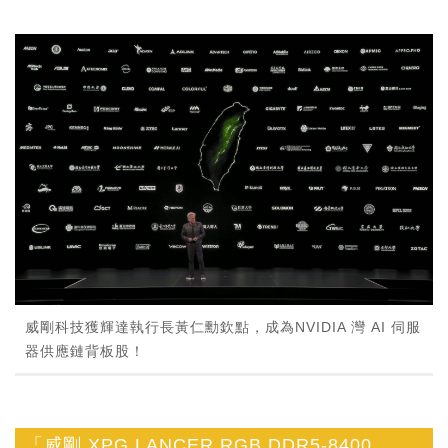
威剛科技獲輝達執行長黃仁勳欽點，成為NVIDIA 灣 AI 伺服
器供應鏈背板股！
「威剛 XPG LANCER RGB DDR5-8400