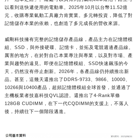
以看到送快遞使用的電動車。2025年10月以台幣11.52億
元，收購專業氣動工具廠力肯實業。多元轉投資，降低了對
記憶儲存本業的依賴，也創造了多元成長的營收來源。
威剛科技擁有完整的記憶儲存產品線，產品主力在記憶體模
組、SSD，與外接硬碟、記憶卡，並拓及電競週邊產品線。
厲害的地方，在於對自己本業專注與專業，以及對市場、產
業與趨勢的遠見。即便在記憶體模組、SSD快速飆漲的今
天，仍然沒有停止創新。2026年，各產品線仍持續推出新
品。甚至，這幾天還推出了DDR5-9733、9866、10000、
10266與10400產品，超頻記憶體模組全球首發，並通過了
主機板業者技嘉科技QVL認證。還推出了4-Rank單條
128GB CUDIMM，在下一代CQDIMM的支援上，不落人
後，持續往下一個階段邁進。