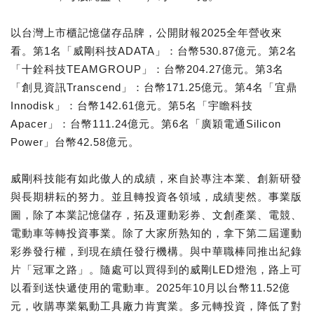
以台灣上市櫃記憶儲存品牌，公開財報2025全年營收來
看。第1名「威剛科技ADATA」：台幣530.87億元。第2名
「十銓科技TEAMGROUP」：台幣204.27億元。第3名
「創見資訊Transcend」：台幣171.25億元。第4名「宜鼎
Innodisk」：台幣142.61億元。第5名「宇瞻科技
Apacer」：台幣111.24億元。第6名「廣穎電通Silicon
Power」台幣42.58億元。
威剛科技能有如此傲人的成績，來自於專注本業、創新研發
與長期耕耘的努力。並且轉投資各領域，成績斐然。事業版
圖，除了本業記憶儲存，拓及運動彩券、文創產業、電競、
電動車等轉投資事業。除了大家所熟知的，拿下第二屆運動
彩券發行權，到現在續任發行機構。與中華職棒同推出紀錄
片「冠軍之路」。隨處可以買得到的威剛LED燈泡，路上可
以看到送快遞使用的電動車。2025年10月以台幣11.52億
元，收購專業氣動工具廠力肯實業。多元轉投資，降低了對