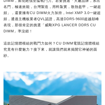
DIMM，展現絕強至猛戰鬥力。若要挑選「大廠品牌，系出
名門，極速效能，台灣製造，用料紮實，散熱盔甲，一鍵超
頻」，還要擁有CU DIMM火力加持，Intel XMP 3.0一鍵超
頻，通過主機板業者QVL認證，高達DDR5-9600超越顛峰
表現，那很肯定的挑選「威剛XPG LANCER DDR5 CU
DIMM」準沒錯！
這款記憶體模組的戰鬥力如何？CU DIMM電競記憶體模組
究竟有什麼魅力？接下來，就讓我們就來揭開它神祕的面
紗。