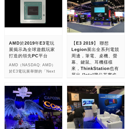
AMD於2019年E3電玩
【E3 2019】 聯想
展揭示為全球遊戲玩家
Legion展出全系列電競
打造的領先PC平台
周邊，筆電、桌機、螢
幕、鍵鼠、耳機樣樣
AMD（NASDAQ: AMD）
來，ThinkStation也有
於E3電玩展舉辦的「Next
展出 (Intel攤位其實也
Horizon Gaming」直播活
在此)
動上，由AMD總裁暨執行
長蘇姿丰博士揭示AMD新
在這次E3 1029展覽中，
一代PC遊戲平台，包括全
Lenovo (聯想)的電競品牌
新AMD Radeon™ RX
Legion，也在現場設立攤
5700系列顯示卡以及AMD
位，展示自家全系列
第3代Ryzen™桌上型處理
Legion的電競商品，包括
器，為全球遊戲玩家帶來全
筆電、桌機、螢幕、鍵盤、
新效能、效率以及強大功
滑鼠、耳機等等，都全部上