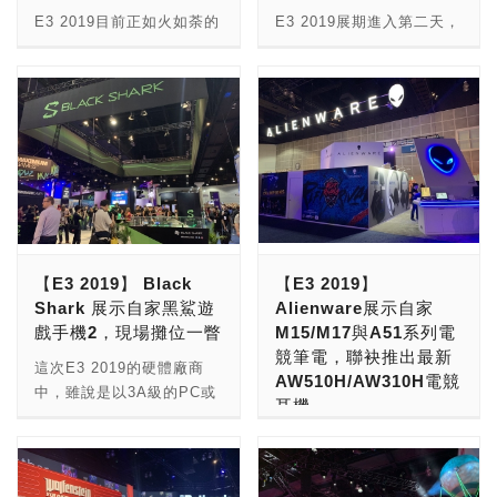
Ryzen™ 9 3950X處理
Lenovo的電競品牌Legion
RPG、RTS、MOBA…類
E3 2019目前正如火如荼的
E3 2019展期進入第二天，
器，為全球首款16核心的
哦！(也許聯想可以考慮到
的各式遊戲，都可以在
進行中，這次除了有各家廠
玩家的人潮明顯較昨日減少
主流桌上型處理器。 AMD
時辦個「買Legion電競電
Smach Z上面玩，只要不
商推出的眾多強檔大作以
許多，不過來到
總裁暨執行長蘇姿丰博士表
腦送Legion遊戲的活動」
是太操的遊戲就可以了！
外，在現場另外一個吸引小
Nintendo（任天堂）的攤
示，AMD作出了重大的技
喔! XD) 以下就來看看
當然要拿Smach Z來當一
編矚目的一點是：好多復古
位前時，卻會發現官方推出
術投入，以推動高效能運算
Lenovo Legion的產品吧！
般Windows 10掌上型電腦
街機喔！ 如果你跟小編不
的各遊戲還是人滿為患R！
的發展，並為遊戲玩家提供
從Lenovo的Legion攤位可
來上網、看影片，還是做文
一樣，不是台灣七、八年級
這次任天堂主打的遊戲內容
所需的硬體，滿足他們的遊
以看到其電競產品非常齊
書(疑?)，理論上都是可以
生的玩家的話，可能會對於
其實在E3 2019的展前記者
戲體驗需求。AMD領先業
全，且主題色也選擇藍色，
的！因為這台內建的是
「街機」這兩個字非常陌
會中已經流出，現場攤位部
界的Ryzen 3000系列桌上
跟Intel的藍很麻吉！也許
AMD的Ryzen Embedded
生，畢竟這類機台現在必須
分主要都以試玩為主，主要
型處理器與Radeon RX
是這樣才與Intel共攤展
V1605B嵌入式處理器，該
要到專門的電動遊樂場才有
三款遊戲：『寶可夢：劍與
5700系列顯示卡結合領先
出。 由於攤位主要招牌是
【E3 2019】 Black
【E3 2019】
處理器是4C/8T的架構，最
機會到，其他地區尤其都市
盾』、『路易吉洋樓3』和
的設計、效能、技術與效
Legion，現場看不到任何
Shark 展示自家黑鯊遊
Alienware展示自家
高時脈達2.0GHz，內建的
區域目前要在街道上找到這
『薩爾達傳說 織夢島』。
率，提供極致的遊戲體驗。
Intel主導的展出內容，因
戲手機2，現場攤位一瞥
M15/M17與A51系列電
GPU為Radeon Vega 8，
類機台已經難上加難。 不
以上三款遊戲『寶可夢：劍
搭載AMD全新Ryzen處理
此可以得知該攤位應該是
競筆電，聯袂推出最新
加上最高可以擴充到16GB
過令許多高年級生感到揪甘
與盾』預計會在11/15上
這次E3 2019的硬體廠商
器和Radeon顯示卡的PC，
Lenovo主辦，並掛Intel
AW510H/AW310H電競
的DDR4-2400 DRAM，以
心的一點是，E3 2019現場
市、『路易吉洋樓3』則是
中，雖說是以3A級的PC或
在每個價格區間都為玩家提
Logo，然後可以取得Intel
耳機
及256GB的SSD，搭配6吋
中出現眾多復古街機的機
今年上市、『薩爾達傳說
與遊戲機平台為主，但其實
供卓越的效能和功能，不僅
的行銷贊助！相較於AMD
可觸控式螢幕，
台，讓玩家們可以在現場直
織夢島』則是9/20上市。
手機玩家的數量更多，就連
在這次E3 2019的硬體廠商
讓玩家能獲得超快的畫面更
是真的有在E3 Coliseum舉
1920x1080解析度，並可
接無限打到爽！不管是『快
這次E3 2019 SEGA不見
暴雪娛樂(Blizzard
中，頗受玩家們好評的
新率、全新視覺逼真度與影
辦各式活動相比，看來
選擇有5Mpixel相機的機
打旋風』、『小蜜蜂』、還
強檔遊戲大作推出，不過因
Entertainment)都宣佈要進
Alienware也在現場展示自