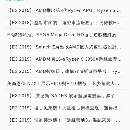
遊戲也要在Siwthc上推
建議售價方面，AW510H為
矚目的就是『毀滅戰士 永
魂」R～ 其實這次『要塞英
括：  突破性的RDNA遊戲
配3A平台的電腦，玩起遊
出，可見其趨勢。 有鑑於
99.99美元，AW310H為
恆』了～狹帶著前作『毀滅
雄』在E3 2019現場主要還
【E3 2019】 AMD推出第3代Ryzen APU：Ryzen 5 3400G、Ryzen 3 3200G效能更上一層樓
架構：突破性的RDNA遊戲
戲更過癮。 但是，也有可
此，這次E3展上，除了前
79.99美元。E3現場還發放
戰士』的超高好評評價，這
是以相關的周邊活動居多，
架構：RDNA為卓越效能、
能Intel會決定在E3 2020時
面提到的多種復古大型機台
Coupon券，以此Coupon
【E3 2018】盤點市面的「遊戲串流服務」；另微軟E3宣佈加入戰局，將遊戲機畫質串流至「任何裝置」
次的新作將會為玩家帶來多
例如像是首度舉辦的
可擴展性和效率而創建，設
自己設攤，別讓AMD搶走
出現在現場以外，街機廠商
至Alienware官網購買各式
種新的戰鬥機制，不過仍然
「Jump Royal」跳躍大逃
計旨在推動未來數年的PC
鋒頭，因為那時候Intel已
們還結合Switch的掌機趨
配件，可享有打折優惠！
E3媒體熱推、SEGA Mega Drive HD復古遊戲機終於在台上市!
會維持一貫的熱血街機風
殺的大型同樂舞台，邀請玩
遊戲、遊戲機、行動以及雲
經有自己的Xe獨立顯示卡
勢，推出口袋型或辦公桌型
整體而言，Alienware的產
格，讓玩家體驗擊殺的快
家們一同前往舞台中央，閃
端遊戲的發展。RDNA具有
了，準備讓玩家們Join the
的迷你街機機台，雖然玩的
【E3 2019】 Smach Z展出以AMD嵌入式處理器設計之電競掌機，可玩絕大多數PC遊戲
品皆以簡化且流線的造型設
感！ ＃影片＝
躲不斷旋轉來襲的巨棒，最
針對提高效率而優化的全新
Odyssey! 看來，未來E3
可能都是你我都不熟悉的復
計，確實贏得玩家們的青
https://www.youtube.com/watch?
後還留在舞台中的那位就獲
運算單元設計，以及旨在提
展將會更精彩了!
古簡單遊戲，但對於高年級
【E3 2019】 AMD發表16核Ryzen 9 3950X遊戲處理器、Radeon RX 5700 XT顯示卡，E3發表會現場直擊
睞，如今也擁有不少粉絲！
v=2HOClc6Svg4 『毀滅
得勝利了，可以獲得現場準
供更低延遲、更高頻寬與更
玩家們來說可是一大福音
讓Alienware成為Dell公司
戰士 永恆』官方的E3
備的精美小禮物。（旋轉～
低功耗的多層快取階層。此
【E3 2019】 AMD技術日，建構7nm新遊戲平台：Ryzen 3000遊戲處理器、Radeon RX 5700與5700 XT顯示卡，以更低功耗、更好畫質、更快反應，打趴I+N陣營
啊！ 最後，E3現場還有許
電競產品的金雞母！
2019宣傳片。 ＃影片＝
跳躍～我不停歇～） 其他
外，RDNA還包括全新繪圖
多復古風格的周邊產品，同
https://www.youtube.com/watch?
攤位展區主要就是一般的遊
管道，針對提升每時脈效能
美商恩傑 NZXT 展示H510與H710機殼，不少遊戲大作上身!
時還有免費讓玩家遊玩的釣
v=9nDmiE2nVQU E3官方
戲對戰和不同的模式挑戰，
和高時脈速度進行了優化。
娃娃機，有機會可以將迷你
的Nintendo Switch宣傳
比較引人注目的是現場「遊
與上一代的次世代繪圖核心
【E3 2019】 賽德斯 SADES 展示超強電競桌，累了躺著玩也沒問題！
街機帶回家！
片，將讓最原汁原味的『上
蕩」(XD！)的Cosplayer
架構（GCN）相比，RDNA
古捲軸』體驗帶到掌機中。
們，他們的穿著打扮和反應
每時脈效能提升高達1.25倍
【E3 2019】復古風來襲！大量復古街機重現、迷你機台現場帶回家
除此之外，其他Bethesda
為現場帶來更多精彩。
註2，每瓦效能提升高達1.5
的遊戲介紹和相關的周邊產
『要塞英雄』身為目前可說
【E3 2019】混亂製造機！『邊緣禁地3』混亂來襲、最新角色莫斯搶先試玩
倍註3，RDNA提供的運算
品也通通都有在場展出，可
是老邁的大逃殺遊戲代表之
能力帶來驚險刺激的沉浸式