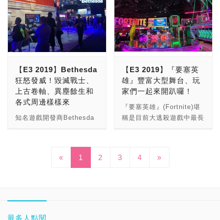
像品質，更能輕鬆創造、捕
Intel真的很愛刷存在感！
種，來當作視訊會議使用。
是『小精靈』等曾經風靡一
應即將在明年舉辦的東京奧
駐手機遊戲。此外，更有不
家最新的電競筆電與耳機產
捉和分享遊戲體驗。 AMD
XD 不過話說回來，當今以
看來AMD的Radeon
時的街機都可以在這裡找到
運，SEGA和Nintendo合
少3A遊戲也有手機版本，
品。並搭配現場水舞顯示出
全球副總裁暨Radeon繪圖
Intel + NVIDIA為組合的電
Everywhere可以因為
他們的蹤跡，這也讓蒞臨現
作推出奧運相關的活動。
讓玩家們在任何場所都能玩
自家15/17/A51等字樣，以
技術事業群總經理Scott
競PC還是最大宗，AMD平
Smach Z的推出，再增加
場的高年級玩家一坐下來就
到遊戲大作。 為此，Black
及Alienware Logo、Intel
Herkelman指出，現今PC
台的電競PC根本無法在E3
一個Handheld PC的領域
是三四十分鐘，樂此不疲，
Shark也在現場展示其「黑
Logo，吸引玩家們的駐
遊戲玩家當中有70%正在使
看到 (除了Smach Z之
了！ 以下就來看看Smach
彷彿回到小時候一般～
鯊遊戲手機2」，展現其在
足。 有關於Alienware於
用3年前或更舊的顯示卡註
外)，這也就是AMD近年來
Z吧！ 為讓玩家們試玩這種
【E3 2019】Bethesda
【E3 2019】『要塞英
Nintendo Switch的出現，
手遊上執行的優勢，不僅操
E3前夕發表的新品簡介，
1，這些硬體缺乏必要的功
頻頻與遊戲廠商建立生態
全新的掌機，Smach在E3
狂怒發威！毀滅戰士、
雄』豐富大型舞台、玩
帶動掌上型遊戲主機的再流
控順手、電池續航力也夠
請參考。本文則帶玩家們看
能和能力以提供沉浸式、高
圈，同時在E3 2019推出最
2019現場舉辦玩遊戲送掌
上古卷軸、異塵餘生和
家們一起來開趴囉！
行，以往一般玩家人手一手
久，且散熱設計也不錯！讓
看這次Alienware所展示的
逼真度和高效能的遊戲體
新7nm的CPU+GPU平台，
機的活動，在現場玩遊戲賺
各式周邊樣樣來
機用來玩遊戲的現象，在現
不少玩家加入試玩！Black
各項產品。 以下就來看這
『要塞英雄』(Fortnite)堪
驗。AMD推出的新款
以尋求各大電腦廠商們，推
積分，只要分數在前10名
今已經不是絕對，Switch
Shark也是E3展中，唯一的
次Alienware在E3的新品展
知名遊戲開發商Bethesda
稱是目前大逃殺遊戲中最長
Radeon顯示卡採用RDNA
出AMD平台的超強電競
內，就有機會抽獎！ 整體
的出現改變玩家的遊戲喜
手機硬體廠商！ 以下就來
示吧! 這次 Alienware的主
今年也是在E3中大展頭
壽的一款，也許主要也是
遊戲架構，不但重新定義了
PC，以讓未來E3展裡面的
而言，Smach Z可說是第
好，能夠將喜歡的遊戲隨身
看看Black Shark攤位展
打電競耳機，為AW510H
角，旗下知名的幾款代表作
Ninja、Tfue等知名實況主
1440p遊戲的可能性，更提
遊戲主機，全面Radeon
一台使用x86處理器所設計
帶著走四處遊玩是一件很幸
示。
(Alienware 7.1 Gaming
品都推出新品和新更新內
都仍在持續遊玩的緣故，不
供令人讚嘆的視覺效果、卓
Everywhere化! 因此，也
的掌機，可安裝他們自家的
福的事（好吧...聽起來有點
«
1
2
3
4
»
Headset)與AW310H
容，同時也有新的『狂怒煉
過話說回來，說實在的，這
越效能以及領先業界的功
許到E3 2020時，由於
Smach OS或是Windows
宅ㄏㄏ），尤其是有越來越
(Alienware Stereo
獄2』炫風襲來，展場各式
次『要塞英雄』對應E3
能，將遊戲體驗提升到全新
AMD的7nm實在太強，不
10，來玩x86的遊戲，目前
多遊戲和Switch結合後，
Gaming Headset)。外型
琳瑯滿目的遊戲相關周邊產
2019展期期間，還真的沒
境界。 AMD Radeon™
少遊戲廠商也掛名AMD之
建議售價依配備等級，從
推出移植版本的遊戲，例如
時尚，搭配舒適的配戴頭
品也是讓人看得眼花十分繚
有什麼令人感到特別驚豔的
RX 5700系列顯示卡包含多
後，屆時會有一些電腦大廠
699美元到1099美元都有！
最新新聞是『巫師3 狂獵』
架，且麥克風能夠伸縮以方
亂！ 眾多遊戲和相關周邊
遊戲中活動！不過這可是依
項強大新功能，帶來卓越的
推出AMD的7nm+PCIe
目前預購中，預計2019年
這款玩家有口皆碑的RPG
便收納，值得玩家收藏！
中，今年度Bethesda最受
然澆不熄玩家心中的「建築
最多人點閱
1440p遊戲體驗，其中包
4.0電競電腦，讓3A遊戲搭
下半年正式推出！