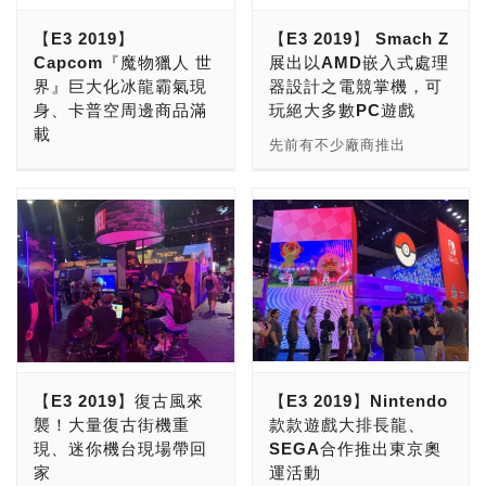
能。 AMD Radeon™ RX
陣。當然針對商業應用的
【E3 2019】
【E3 2019】 Smach Z
5700 XT與RX 5700顯示卡
ThinkStation也拿來做展
Capcom『魔物獵人 世
展出以AMD嵌入式處理
基於全新AMD RDNA遊戲
示，以吸引遊戲內容產業人
界』巨大化冰龍霸氣現
器設計之電競掌機，可
架構，為最新3A級遊戲以
士們的青睞。 由於都是展
身、卡普空周邊商品滿
玩絕大多數PC遊戲
及電競遊戲大作提供卓越的
示出以Intel為主的平台，
載
視覺逼真度、高速效能與先
因此Lenovo的攤位上也有
先前有不少廠商推出
進功能。新產品陣容還包括
標示Intel的Logo。事實
Capcom今年E3上最主要
UMPC，強調超小體積，甚
50週年紀念版AMD
上，從E3官方App中的參
的遊戲當然就是『魔物獵人
至可以當成掌上型
Radeon™ RX 5700 XT顯
展廠商列表中，可以看到
世界』「Iceborne」資料
(Handheld)電腦使用，只
示卡，不但提供更高時脈，
Intel是與Lenovo共攤展展
片，該資料片即將在9月份
是這些電腦，大多只能用來
更印有AMD總裁暨執行長
出。不過，從這個攤位展出
推出，現場除了推出試玩區
上上網、看看影片，無法執
蘇姿丰博士的簽名搭配金黃
內容來看，其實都是
讓玩家遊玩以外，也直接展
行當今最紅的3D遊戲！ 如
色的包裝，以紀念AMD成
Lenovo的產品而已，至於
出遊戲中的巨大化冰龍帥氣
今，這個現象已經被打破
立50週年。 AMD第3代
Intel的產品，大概是放在
現身！ ＃影片＝
了！Smach Z是一款x86的
Ryzen™桌上型處理器在遊
主機內部的CPU了！ 好
https://www.youtube.com/watch?
Handheld PC，搭配整合
戲、生產力與內容創作應用
吧！先別管Intel了，您聽
v=RhGGBhZvQOc 官方的
式的控制器，可以讓玩家們
【E3 2019】復古風來
【E3 2019】Nintendo
程式中帶來領先的效能，並
過Legion嗎？這裡說的可
E3宣傳片。
玩各種PC遊戲，由於內建
襲！大量復古街機重
款款遊戲大排長龍、
提供前所未有的核心快取效
不是Ubisoft即將推出的
控制器的按鈕都可以客製
現、迷你機台現場帶回
SEGA合作推出東京奧
能。蘇姿丰博士更揭示了該
Watch Dogs Legion (看門
化，加上螢幕也是觸控式
家
運活動
產品陣容的最新成員AMD
狗：自由軍團)遊戲，而是
的，因此不管是ACG、