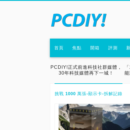
首頁
焦點
開箱
評測
PCDIY!正式前進科技社群媒體，
「
30年科技媒體再下一城！
能
挑戰 1000 萬張-顯示卡-拆解記錄