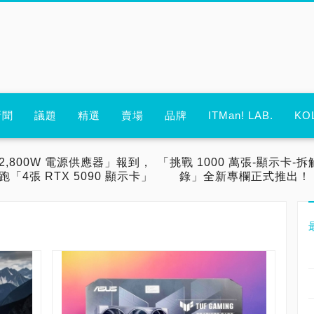
新聞
議題
精選
賣場
品牌
ITMan! LAB.
KO
2,800W 電源供應器」報到，
「挑戰 1000 萬張-顯示卡-拆
跑「4張 RTX 5090 顯示卡」
錄」全新專欄正式推出！