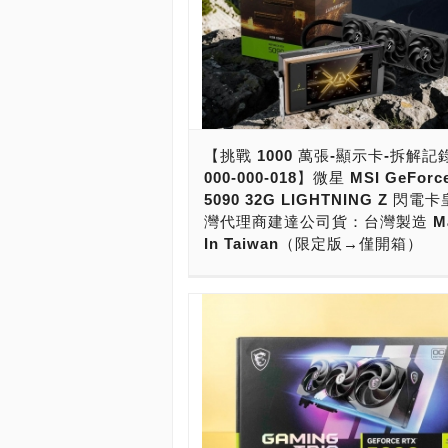
【挑戰 1000 萬張-顯示卡-拆解記
000-000-018】微星 MSI GeForc
5090 32G LIGHTNING Z 閃電
灣代理商建達公司貨：台灣製造 Ma
In Taiwan（限定版→僅開箱）
天下武功，唯快不破！這次要給大家開
是目前市售最快，由微星科技打造的「M
GeForce RTX 5090 32G LIGHTNIN
戲顯示卡 閃電卡皇」。 這次拿到要開
「微星 MSI GeForce RTX 5090 32G
LIGHTNING Z」顯示卡。這張卡有多
呢？根據光華商場店家表示：「要配貨
微星閃電王卡MSI GeFoce RTX 5090 