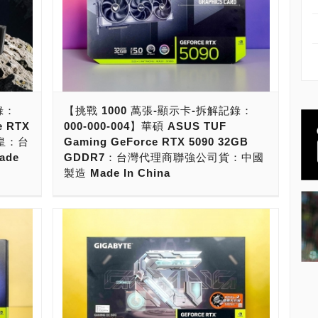
錄：
【挑戰 1000 萬張-顯示卡-拆解記錄：
e RTX
000-000-004】華碩 ASUS TUF
卡皇：台
Gaming GeForce RTX 5090 32GB
de
GDDR7：台灣代理商聯強公司貨：中國
製造 Made In China
箱的，
這次拿到要拆解的是「華碩 ASUS TUF
SI
Gaming GeForce RTX 5090 32GB
G Z 遊
GDDR7」顯示卡。華碩「GeForce RTX
箱的是
5090顯示卡」產品線非常齊全，共有ASUS
TUF Gaming、ROG ASTRAL、ROG
厲害
MATRIX與ProArt四大系列。提供了空冷版與
到一張
一體式水冷版，並分成一般版與超頻版。還推
32G
出了BTF背插式版本，提供可拆式GC-HPWR