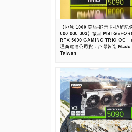
LIGHTNING Z顯示卡，得要先拿至少『
台微星電競螢幕』，是光華商場目前店
壓力最大的顯示卡皇！」台灣上市時間
為農曆過年前，初始上市價格為台幣16.
【挑戰 1000 萬張-顯示卡-拆解記
目前，能買得到的台灣現貨價格，為台幣
000-000-003】微星 MSI GEFOR
左右！ 目前，微星則將顯示卡產品分為
RTX 5090 GAMING TRIO O
列，分別為LIGHTNING、SUPRIM、
理商建達公司貨：台灣製造 Made 
VANGUARD、EXPERT、GAMING、
Taiwan
GAMING SLIM與VENTUS系列。
LIGHTNING閃電系列，則是最高等級
這次拿到要拆解的是「微星 MSI GEFO
微星科技花了很多功夫打造這個LIGHTN
RTX 5090 GAMING TRIO OC」顯
系列顯示卡。這張5090閃電卡皇是限
星原本與技嘉、華碩一樣，都是同時有
球僅供貨 1,300 張」，台灣配貨到「10
NVIDIA與AMD顯示卡，但在Radeon 
張」。每一張顯示卡上面，都有專屬身
7900 GRE之後，放棄了AMD顯示卡
碼，標示「LIMITED EDITION」，
開始將顯示卡事業重壓在NVIDIA顯示
身分編號，小編拿到這一張則是「0825
線。目前，微星則將顯示卡產品分為7
/1300」，入手價格為「台幣 20 萬元
列，分別為LIGHTNING、SUPRIM、
「微星 MSI GeForce RTX 5090 32G
VANGUARD、EXPERT、GAMING、
LIGHTNING Z」產品型號為G5090-3
GAMING SLIM與VENTUS系列。 「
品編號為GRMS509LIGHTNINGZ，
MSI GEFORCE RTX 5090 GAMING 
為912-V530-239（602-V530-104S