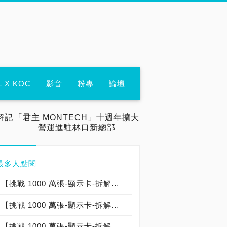
L X KOC
影音
粉專
論壇
解記
「君主 MONTECH」十週年擴大
營運進駐林口新總部
最多人點閱
【挑戰 1000 萬張-顯示卡-拆解記錄：000-000-001】映眾 INNO3D GEFORCE RTX 5090 X3：台灣代理商威健公司貨：印尼製造 Made In Indonesia
【挑戰 1000 萬張-顯示卡-拆解記錄：000-000-018】微星 MSI GeForce RTX 5090 32G LIGHTNING Z 閃電卡皇：台灣代理商建達公司貨：台灣製造 Made In Taiwan（限定版→僅開箱）
【挑戰 1000 萬張-顯示卡-拆解記錄：000-000-004】華碩 ASUS TUF Gaming GeForce RTX 5090 32GB GDDR7：台灣代理商聯強公司貨：中國製造 Made In China