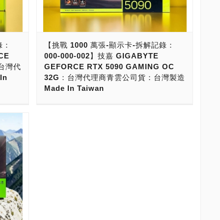
100
電源。還有30週年紀念版，擁有高人一等性
家進貨
能。更針對了阿拉伯地區，推出了黃金版，款
，洽巧
式相當豐富任君挑選。 「華碩 ASUS TUF
5萬！
Gaming GeForce RTX 5090 32GB
錄：
【挑戰 1000 萬張-顯示卡-拆解記錄：
20萬
GDDR7」顯示卡，台灣市場則是由「聯強國際
CE
000-000-002】技嘉 GIGABYTE
7大系
股份有限公司」所代理銷售。這張顯示卡主打
C：台灣代
GEFORCE RTX 5090 GAMING OC
軍規級元件，搭配12根熱導管與均溫導熱板，
In
32G：台灣代理商青雲公司貨：台灣製造
用上了相變式散熱片與軸向式風扇，三防膠技
Made In Taiwan
術進行了PCB保護塗層，可靠度與耐用度達到
版本。
了軍規級水準。 ● 拆解顯卡：華碩 ASUS
RCE
這次拿到要拆解的是「技嘉 GIGABYTE
ING
TUF Gaming GeForce RTX 5090 32GB
示卡。微
GEFORCE RTX 5090 GAMING OC 32G」
量的「全
GDDR7 ● 拆解編號：000-000-004 ● 產品品
做
顯示卡。技嘉「GeForce RTX 5090顯示卡」
0
牌：華碩 ASUS TUF Gaming ● 產品名稱：
RX
共有11款，這一款則是屬於中階款式，採用技
分證號
GeForce RTX 5090 32GB GDDR7 ● 產品型
產品線，
嘉風之力散熱系統，具備超頻加速，核心時脈
有專屬的
號：TUF-RTX5090-32G-GAMING（TUF-
卡產品
更快，並隨附可調式顯示卡支撐架。 「技嘉
RTX5090-32G-GAMING-2I3S） ● 產品編
大系
GIGABYTE GEFORCE RTX 5090 GAMING
」。
號：90YV0LY1-M0TA00 ● 拆解顯示卡產品序
OC 32G」顯示卡，台灣市場則是由「青雲國
號：TAYVCM02R225WE5 ● 拆解顯示卡繪圖
際科技股份有限公司」所代理銷售。這張顯示
2LZ，產
晶片序號：未掃描 ● 顯卡厚度：3插槽：3.6-
微星
卡與其他品牌顯示卡有很大不同，外盒上印上
內部編號
Slot ● 繪圖晶片：GeForce RTX 5090 ● 記
TRIO
大大的「產地：台灣」，是咱們台灣之光
），是微
憶體容量：32GB GDDR7 ● 記憶體規格：三