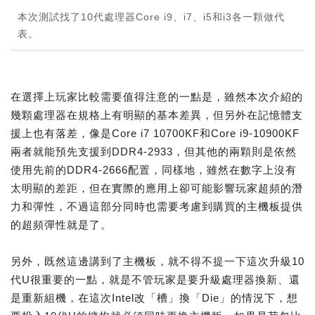
本次測試找了10代處理器Core i9、i7、i5和i3各一顆做代
表。
在選擇上玩家比較需要值得注意的一點是，雖然本次介紹的
幾顆處理器在規格上有明顯的基本差異，但另外在記憶體支
援上也有落差，像是Core i7 10700KF和Core i9-10900KF
兩者就能預先支援到DDR4-2933，但其他的兩顆則是依然
使用先前的DDR4-2666配置，同樣地，雖然在數字上沒有
太明顯的差距，但在實際的應用上卻可能影響玩家超頻的潛
力和彈性，不過這部分同時也需要考慮到購買的主機板提供
的超頻彈性就是了。
另外，既然這邊講到了主機板，就不得不提一下這次升級10
代U很重要的一點，就是不管玩家是要升級處理器換新、還
是重新組機，在這次Intel改「槽」換「Die」的情況下，想