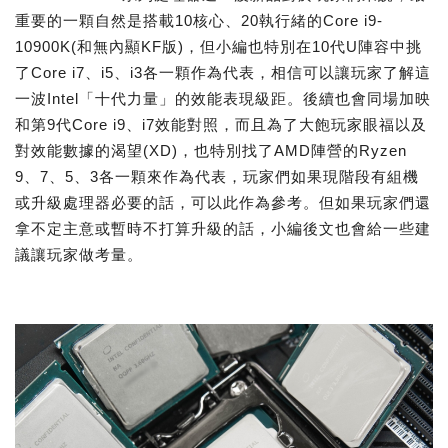
重要的一顆自然是搭載10核心、20執行緒的Core i9-
10900K(和無內顯KF版)，但小編也特別在10代U陣容中挑
了Core i7、i5、i3各一顆作為代表，相信可以讓玩家了解這
一波Intel「十代力量」的效能表現級距。後續也會同場加映
和第9代Core i9、i7效能對照，而且為了大飽玩家眼福以及
對效能數據的渴望(XD)，也特別找了AMD陣營的Ryzen
9、7、5、3各一顆來作為代表，玩家們如果現階段有組機
或升級處理器必要的話，可以此作為參考。但如果玩家們還
拿不定主意或暫時不打算升級的話，小編後文也會給一些建
議讓玩家做考量。