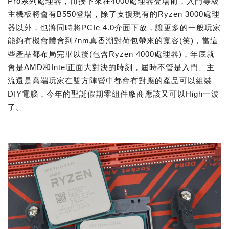
Pro系列處理器，而接下來在4000處理器登場前，入門等級
主機板將會有B550登場，除了支援現有的Ryzen 3000處理
器以外，也將同時將PCIe 4.0介面下放，讓更多的一般玩家
能夠有機會體會到7nm真香潮對荷包帶來的寬容(笑)，當這
些產品都布局完畢以後(包含Ryzen 4000處理器)，年底就
會是AMD和Intel正面大對決的時刻，屆時不管是入門、主
流還是高端玩家在雙方陣營中都會有對應的產品可以組裝
DIY電腦，今年的聖誕假期零組件廠商應該又可以High一波
了。