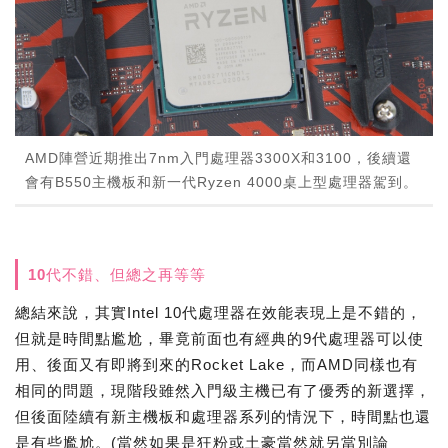
AMD陣營近期推出7nm入門處理器3300X和3100，後續還
會有B550主機板和新一代Ryzen 4000桌上型處理器駕到。
10代不錯、但總之再等等
總結來說，其實Intel 10代處理器在效能表現上是不錯的，
但就是時間點尷尬，畢竟前面也有經典的9代處理器可以使
用、後面又有即將到來的Rocket Lake，而AMD同樣也有
相同的問題，現階段雖然入門級主機已有了優秀的新選擇，
但後面陸續有新主機板和處理器系列的情況下，時間點也還
是有些尷尬。(當然如果是狂粉或土豪當然就另當別論