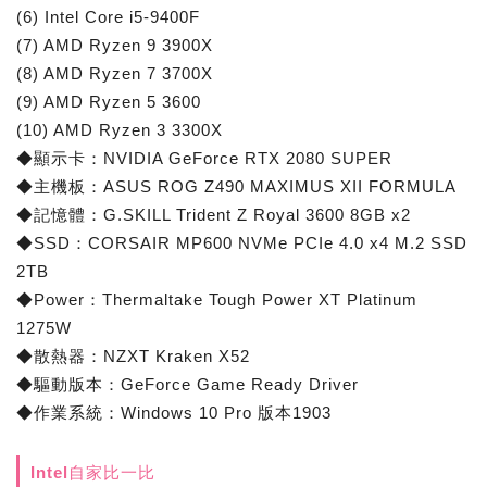
(6) Intel Core i5-9400F
(7) AMD Ryzen 9 3900X
(8) AMD Ryzen 7 3700X
(9) AMD Ryzen 5 3600
(10) AMD Ryzen 3 3300X
◆顯示卡：NVIDIA GeForce RTX 2080 SUPER
◆主機板：ASUS ROG Z490 MAXIMUS XII FORMULA
◆記憶體：G.SKILL Trident Z Royal 3600 8GB x2
◆SSD：CORSAIR MP600 NVMe PCIe 4.0 x4 M.2 SSD
2TB
◆Power：Thermaltake Tough Power XT Platinum
1275W
◆散熱器：NZXT Kraken X52
◆驅動版本：GeForce Game Ready Driver
◆作業系統：Windows 10 Pro 版本1903
Intel自家比一比