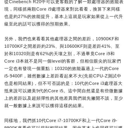
從Cinebench R20中可以更客觀的了解一顆處理器的效能表
現，同樣抓兩顆Core i9處理器來對比看看，換算下來同樣
也是約27%的效能提升，基本上這就是玩家如果從上一代升
級至此的話可以獲得的預期效果。
另外，我們也來看看其他處理器之間的差距，10900KF和
10700KF之間差距約23%、與10600KF則是差距41%、至
於和10320則是有62%的天壤之別，不過畢竟Core i9和
Core i3本就不是同一個level的客群，但相信眼尖的玩家們
一定也有發現一個重點：10320的效能贏過上一代的Core
i5-9400F，雖然數據上差距看起來不大(先前CPU-Z測試中
也是相同結果)，但不可否認的是：10代的Core i3處理器大
抵來說可以媲美9代的Core i5。這中間自然還是有些微數據
上的差距以及超頻彈性的其他差異我們就先撇開不談，至少
就一般數據上來說可以獲得這樣的結果。
同樣地，我們抓10代Core i7-10700KF和上一代Core i9-
9900K來看也可以得到相同結果，因此基本上也同樣可以獲