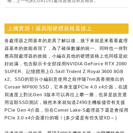
槽，上一代的LGA1151處理器無法和其相容。
上機實測！最高階硬體規格直接上
各處理器之間基本的差異了解以後，接下來就是來看看處理
器基本的效能表現了，為了確保數據的統一、同時也一併對
應高階處理器的效能，小編在其他的硬體規格上也同樣是給
好給滿，包含顯示卡全部採用NVIDIA GeForce RTX 2080
SUPER、記憶體用上G.Skill Trident Z Royal 3600 8GB
x2。SSD的部分小編刻意使用之前伴隨7nm真香潮推出的
Corsair MP600 SSD，它本身支援PCIe 4.0 x4介面，在讀
寫速度上對比Gen 3版本可以再往上攀一層，也算是故意選
用這顆SSD測試，雖然本來就知道Z490主機板儘管有支援
PCIe Gen 4介面，但在Comet Lake-S處理器下還是會採用
PCIe 3.0 x4介面運行的喔！(多少還是有些失望XD～)