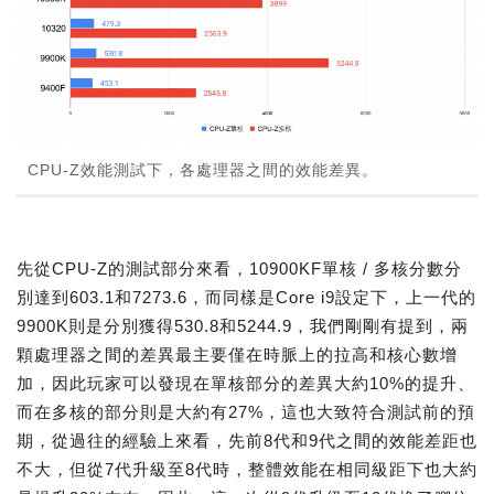
CPU-Z效能測試下，各處理器之間的效能差異。
先從CPU-Z的測試部分來看，10900KF單核 / 多核分數分
別達到603.1和7273.6，而同樣是Core i9設定下，上一代的
9900K則是分別獲得530.8和5244.9，我們剛剛有提到，兩
顆處理器之間的差異最主要僅在時脈上的拉高和核心數增
加，因此玩家可以發現在單核部分的差異大約10%的提升、
而在多核的部分則是大約有27%，這也大致符合測試前的預
期，從過往的經驗上來看，先前8代和9代之間的效能差距也
不大，但從7代升級至8代時，整體效能在相同級距下也大約