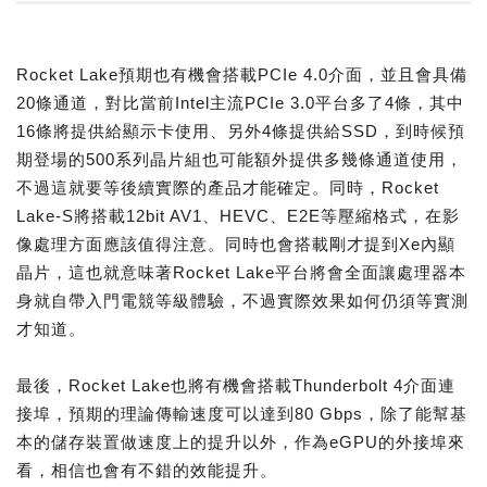
Rocket Lake預期也有機會搭載PCIe 4.0介面，並且會具備
20條通道，對比當前Intel主流PCIe 3.0平台多了4條，其中
16條將提供給顯示卡使用、另外4條提供給SSD，到時候預
期登場的500系列晶片組也可能額外提供多幾條通道使用，
不過這就要等後續實際的產品才能確定。同時，Rocket
Lake-S將搭載12bit AV1、HEVC、E2E等壓縮格式，在影
像處理方面應該值得注意。同時也會搭載剛才提到Xe內顯
晶片，這也就意味著Rocket Lake平台將會全面讓處理器本
身就自帶入門電競等級體驗，不過實際效果如何仍須等實測
才知道。
最後，Rocket Lake也將有機會搭載Thunderbolt 4介面連
接埠，預期的理論傳輸速度可以達到80 Gbps，除了能幫基
本的儲存裝置做速度上的提升以外，作為eGPU的外接埠來
看，相信也會有不錯的效能提升。