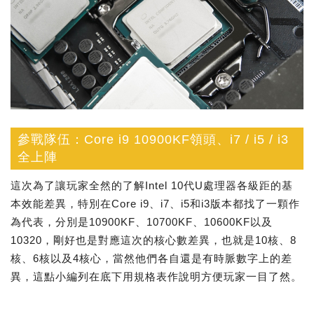
參戰隊伍：Core i9 10900KF領頭、i7 / i5 / i3
全上陣
這次為了讓玩家全然的了解Intel 10代U處理器各級距的基
本效能差異，特別在Core i9、i7、i5和i3版本都找了一顆作
為代表，分別是10900KF、10700KF、10600KF以及
10320，剛好也是對應這次的核心數差異，也就是10核、8
核、6核以及4核心，當然他們各自還是有時脈數字上的差
異，這點小編列在底下用規格表作說明方便玩家一目了然。