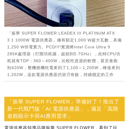
「振華 SUPER FLOWER LEADEX III PLATINUM ATX
3.1 1000W 電源供應器」擁有額定1,000 W超大瓦數，具備
1,250 W供電實力。PCDIY!實測將Intel Core Ultra 9
285K處理器（打開功耗牆，超頻到5.7GHz），此時CPU功
耗就有TDP：360～400W，比較吃資源的軟體，甚至會跑
到420W，整機燒機吃電來到了1,100～1,200W，峰值來到
1,202W，這款電源供應器仍游刃有餘，持續穩定的工作
「振華 SUPER FLOWER」準備好了！推出了
新一代戰鬥版「AI 電源供應器」，滿足「高階
遊戲顯示卡與AI應用需求」
電源供應器領導品牌振華 SUPER FLOWER，看到了玩