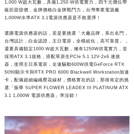
1,000 W超大瓦數，具備1,250 W供電實力，四千元價位帶
級距甜甜價，金牌價格白金牌戰鬥力，台灣專業電源廠
1,000W水準ATX 3.1電源供應器是不敗選擇！
選購電源供應器的話，若是要挑選「大廠品牌，系出名門，
台灣設計，白金認證，主日電容，全模組化，高可靠度」，
還要具備額定1000 W超大瓦數，擁有1250W供電實力，並
採用ATX 3.1規格，搭配單原生PCIe 5.1 12V-2x6 連接
器，使用主日系電容，全速驅動600W供電GeForce RTX
5090顯示卡與RTX PRO 6000 Blackwell Workstation加速
卡，配備超細編織壓花線材，價格實在的話，那很肯定的挑
選「振華 SUPER FLOWER LEADEX III PLATINUM ATX
3.1 1,000W 電源供應器」準沒錯！