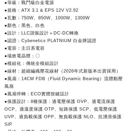
●等級：戰鬥級白金電源
●規格：ATX 3.1 & EPS 12V V2.92
●瓦數：750W、850W、1000W、1300W
●顏色：黑色、白色
●設計：LLC諧振設計＋DC-DC轉換
●認證：Cybenetics PLATNIUM 白金牌認證
●電容：主日系電容
●場效電晶體：〇
●模組化：傳統全模組設計
●線材：超細編織壓花線材（2026年式新版本出貨採用）
●風扇：14CM FDB（Fluid Dynamic Bearing）流體動壓
風扇
●風扇停轉：ECO實體按鍵設計
●保護設計：8種保護：過電壓保護 OVP、過電流保護
OCP、過溫度保護 OTP、短路保護 SCP、低電壓保護
UVP、過負載保護 OPP、無負載保護 NLO、抗湧浪保護
SIP