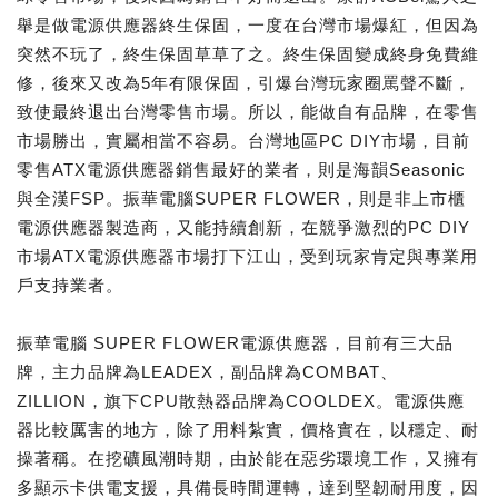
舉是做電源供應器終生保固，一度在台灣市場爆紅，但因為
突然不玩了，終生保固草草了之。終生保固變成終身免費維
修，後來又改為5年有限保固，引爆台灣玩家圈罵聲不斷，
致使最終退出台灣零售市場。所以，能做自有品牌，在零售
市場勝出，實屬相當不容易。台灣地區PC DIY市場，目前
零售ATX電源供應器銷售最好的業者，則是海韻Seasonic
與全漢FSP。振華電腦SUPER FLOWER，則是非上市櫃
電源供應器製造商，又能持續創新，在競爭激烈的PC DIY
市場ATX電源供應器市場打下江山，受到玩家肯定與專業用
戶支持業者。
振華電腦 SUPER FLOWER電源供應器，目前有三大品
牌，主力品牌為LEADEX，副品牌為COMBAT、
ZILLION，旗下CPU散熱器品牌為COOLDEX。電源供應
器比較厲害的地方，除了用料紮實，價格實在，以穩定、耐
操著稱。在挖礦風潮時期，由於能在惡劣環境工作，又擁有
多顯示卡供電支援，具備長時間運轉，達到堅韌耐用度，因