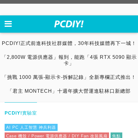
PCDIY!正式前進科技社群媒體，30年科技媒體再下一城！
「2,800W 電源供應器」報到，能跑「4張 RTX 5090 顯示
卡」
「挑戰 1000 萬張-顯示卡-拆解記錄」全新專欄正式推出！
「君主 MONTECH」十週年擴大營運進駐林口新總部
PCDIY!實驗室
AI PC 人工智慧 神兵利器
Case 機殼 / Power 電源供應器 / DIY Fan 改裝風扇
焦點