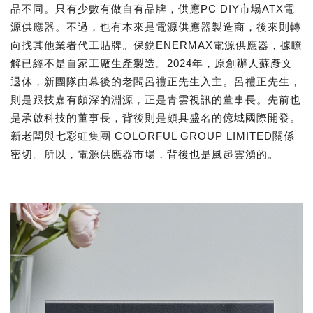
品不同。只有少數有做自有品牌，供應PC DIY市場ATX電
源供應器。不過，也有本來是電源供應器製造商，後來則轉
向找其他業者代工貼牌。保銳ENERMAX電源供應器，據瞭
解已經不是自家工廠生產製造。2024年，原創辦人蘇彥文
退休，新團隊由幕後的老闆呂禮正先生入主。呂禮正先生，
則是跟技嘉有頗深的淵源，正是青雲視訊的董事長。先前也
是承啟科技的董事長，背後則是頗具盛名的億城國際開發。
新老闆與七彩虹集團 COLORFUL GROUP LIMITED關係
密切。所以，電源供應器市場，背後也是風起雲湧的。