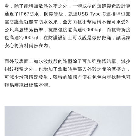
看，除了能增加散熱效率之外，一體成型的無縫製造設計更
通過了IP67防水、防塵等級，就連USB Type-C連接埠也無
需防護蓋就能有防水效果，全方向抗衝擊結構不僅可承受3
公尺高處墜落衝擊，抗壓強度還高達6,000kgf，而抗彎折度
也高達2,000kgf，在防護設計上可以說是做好做滿，讓玩家
安心將資料備份在內。
而外殼表面上如水波紋般的造型除了可加強整體結構、減少
指紋殘留之外，也增加了拿取時手部與外殼之間的摩擦力，
可減少滑落情況發生，獨特的觸感即便在包包內尋找時也可
輕易辨識出硬碟本體。