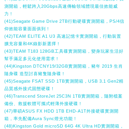
測開箱，輕鬆跨入20Gbps高速傳輸領域體現最佳效能威
力！
(41)Seagate Game Drive 2TB行動硬碟實測開箱，PS/4信
仰效能容量面面俱到！
(42)TEAM ELITE A1 U3 高速記憶卡實測開箱，行動裝置
擴充容量和4K錄影新選擇！
(43)TEAM T183 128GB工具碟實測開箱，變身玩家生活好
幫手滿足多元化使用需求！
(44)Kingston DTCNY19/32GB實測開箱，豬年 2019 生肖
隨身碟 造型討喜豬隻隨身碟！
(45)Seagate FSAT SSD 1TB實測開箱，USB 3.1 Gen2精
品質感外接式固態硬碟！
(46)Transcend StoreJet 25C3N 1TB實測開箱，隨附檔案
備份、救援軟體可攜式輕薄外接硬碟！
(47)華碩ASUS FX HDD 1TB EHD-A1T外接硬碟實測開
箱，率先配備Aura Sync燈光功能！
(48)Kingston Gold microSD 64G 4K Ultra HD實測開箱，