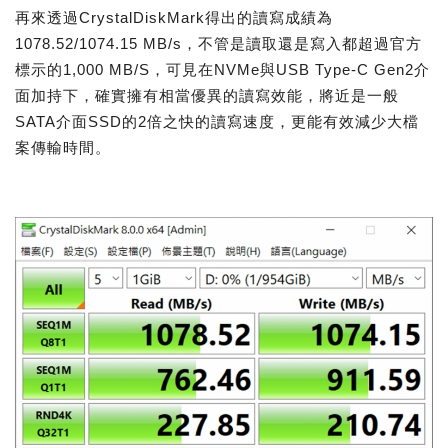
再來透過CrystalDiskMark得出的讀寫成績為
1078.52/1074.15 MB/s，不管是讀取還是寫入都超過官方
標示的1,000 MB/S，可見在NVMe與USB Type-C Gen2介
面加持下，確實擁有相當優異的讀寫效能，將近是一般
SATA介面SSD的2倍之快的讀寫速度，更能有效減少大檔
案傳輸時間。