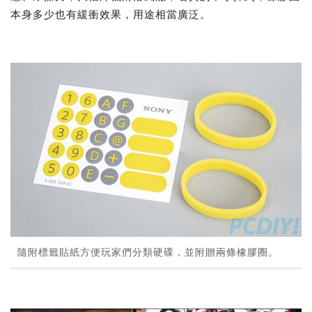
本身多少也有緩衝效果，用途相當廣泛。
隨附標籤貼紙方便玩家們分類硬碟，並附贈兩條橡膠圈。