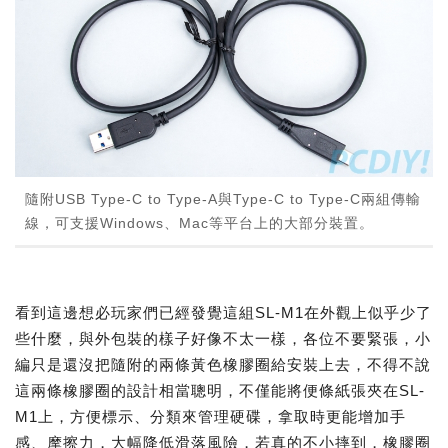
隨附USB Type-C to Type-A與Type-C to Type-C兩組傳輸
線，可支援Windows、Mac等平台上的大部分裝置。
看到這邊想必玩家們已經發覺這組SL-M1在外觀上似乎少了
些什麼，與外包裝的樣子好像不太一樣，各位不要緊張，小
編只是還沒把隨附的兩條黃色橡膠圈給安裝上去，不得不說
這兩條橡膠圈的設計相當聰明，不僅能將便條紙張夾在SL-
M1上，方便標示、分類來管理硬碟，拿取時更能增加手
感、摩擦力，大幅降低滑落風險，若真的不小摔到，橡膠圈