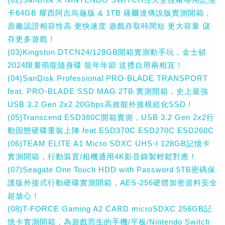
卡64GB 耀西阿吉烏龜版 & 1TB 薩爾達傳說版實測開箱，
原廠認證相容性高 更快速度 遊戲存取時間短 更大容量 儲
存更多遊戲！
(03)Kingston DTCN24/128GB開箱實測動手玩，金士頓
2024限量萌龍隨身碟 龍年年節 送禮自用兩相宜！
(04)SanDisk Professional PRO-BLADE TRANSPORT
feat. PRO-BLADE SSD MAG 2TB 實測開箱，史上最強
USB 3.2 Gen 2x2 20Gbps高效能外接模組化SSD！
(05)Transcend ESD380C開箱實測，USB 3.2 Gen 2x2行
動固態硬碟重裝上陣 feat.ESD370C ESD270C ESD260C
(06)TEAM ELITE A1 Micro SDXC UHS-I 128GB記憶卡
實測開箱，行動裝置/相機通用4K影音錄製輕鬆對應！
(07)Seagate One Touch HDD with Password 5TB密碼保
護版外接式行動硬碟實測開箱，AES-256硬體加密資料安全
超放心！
(08)T-FORCE Gaming A2 CARD microSDXC 256GB記
憶卡實測開箱，為遊戲而生的手機/平板/Nintendo Switch