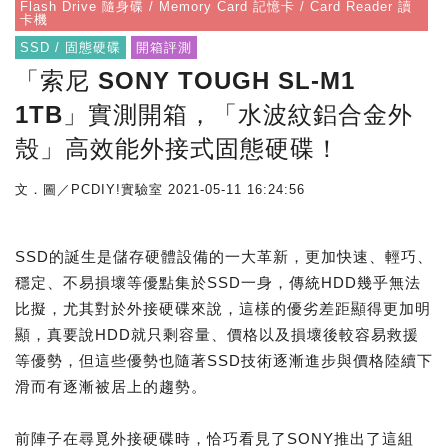
Flash Drive 隨身碟 / Memory Card 記憶卡 / Card Reader 讀
卡機
SSD / 固態硬碟
開箱評測
「索尼 SONY TOUGH SL-M1
1TB」實測開箱，「水波紋鋁合金外
殼」高效能外接式固態硬碟！
文．圖／PCDIY!實驗室
2021-05-11 16:24:56
SSD的誕生是儲存硬體設備的一大革新，更加快速、輕巧、
穩定、不易損壞等優點集於SSD一身，傳統HDD幾乎無法
比擬，尤其對於外接硬碟來說，這樣的優劣差距顯得更加明
顯，真要說HDD就只剩容量、價格以及損壞後較容易救援
等優勢，但這些優勢也隨著SSD技術逐漸進步與價格陸續下
滑而有逐漸被居上的趨勢。
前陣子在尋覓外接硬碟時，恰巧看見了SONY推出了這組