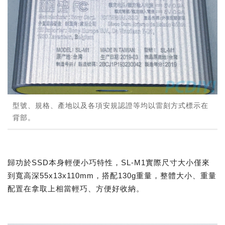
型號、規格、產地以及各項安規認證等均以雷刻方式標示在
背部。
歸功於SSD本身輕便小巧特性，SL-M1實際尺寸大小僅來
到寬高深55x13x110mm，搭配130g重量，整體大小、重量
配置在拿取上相當輕巧、方便好收納。