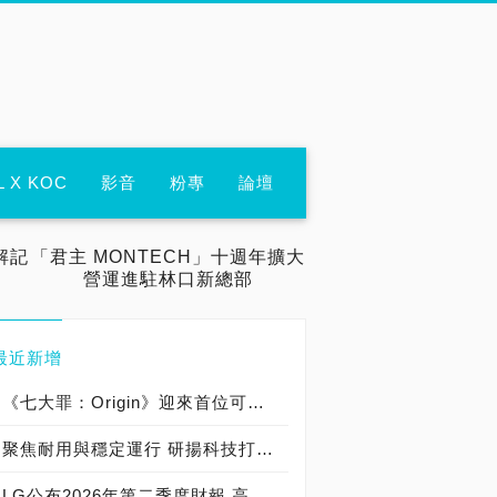
L X KOC
影音
粉專
論壇
解記
「君主 MONTECH」十週年擴大
營運進駐林口新總部
最近新增
《七大罪：Origin》迎來首位可遊玩十誡角色「德里艾利」
聚焦耐用與穩定運行 研揚科技打造新一代 COM Express Type 6 模組
LG公布2026年第二季度財報 高附加價值產品銷售成長與成本競爭力提升，營業獲利年增 147%