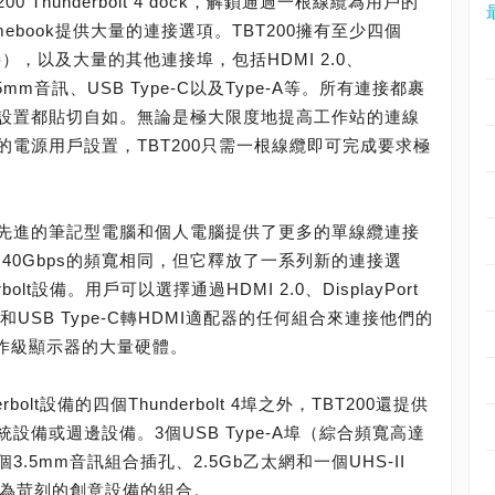
0 Thunderbolt 4 dock，解鎖通過一根線纜為用戶的
mebook提供大量的連接選項。TBT200擁有至少四個
機連接），以及大量的其他連接埠，包括HDMI 2.0、
網、3.5mm音訊、USB Type-C以及Type-A等。所有連接都裹
設置都貼切自如。無論是極大限度地提高工作站的連線
電源用戶設置，TBT200只需一根線纜即可完成要求極
200為當今先進的筆記型電腦和個人電腦提供了更多的單線纜連接
前身的40Gbps的頻寬相同，但它釋放了一系列新的連接選
lt設備。用戶可以選擇通過HDMI 2.0、DisplayPort
Port和USB Type-C轉HDMI適配器的任何組合來連接他們的
製作級顯示器的大量硬體。
lt設備的四個Thunderbolt 4埠之外，TBT200還提供
備或週邊設備。3個USB Type-A埠（綜合頻寬高達
、一個3.5mm音訊組合插孔、2.5Gb乙太網和一個UHS-II
求最為苛刻的創意設備的組合。