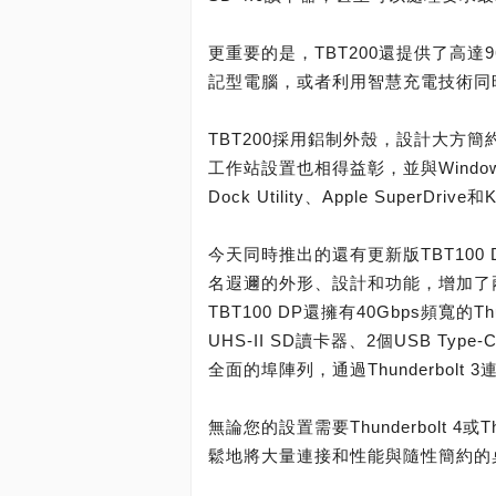
更重要的是，TBT200還提供了高
記型電腦，或者利用智慧充電技術同
TBT200採用鋁制外殼，設計大方簡約
工作站設置也相得益彰，並與Windows、
Dock Utility、Apple SuperDrive和
今天同時推出的還有更新版TBT100 DP T
名遐邇的外形、設計和功能，增加了兩個Di
TBT100 DP還擁有40Gbps頻寬的
UHS-II SD讀卡器、2個USB Type
全面的埠陣列，通過Thunderbolt
無論您的設置需要Thunderbolt 4
鬆地將大量連接和性能與隨性簡約的