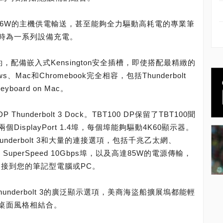
達96W的主機供電輸送，甚至能夠全力驅動高耗電的專業筆
時為一系列設備充電。
，配備嵌入式Kensington安全插槽，即使搭配最精緻的
Mac和Chromebook完全相容，包括Thunderbolt
Keyboard on Mac。
hunderbolt 3 Dock。TBT100 DP保留了TBT100聞
splayPort 1.4埠，每個埠能夠驅動4K60顯示器。
Thunderbolt 3和大量的連接選項，包括千兆乙太網、
-C SuperSpeed 10Gbps埠，以及高達85W的電源傳輸，
 3連接到您的筆記型電腦或PC。
或Thunderbolt 3的廣泛顯示選項，美商海盜船擴展塢都能輕
桌面風格相結合。