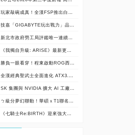
玩家敲碗成真！全漢FSP推出白色 VITA PM MIT 1000W 靜音電源純白上市！ MIT 白金電源首度披上純白戰袍，支援 ATX 3.1、PCIe 5.1，10年保固！
技嘉「GIGABYTE玩出戰力」品牌活動8/3讓玩家「找到專屬配備」
新北市政府勞工局評鑑唯一連續三年獲獎企業！ 宏正三度榮膺新北市政府<友善移工企業>殊榮
《我獨自升級: ARISE》最新更新 成振宇覺醒闇影君主繼承者
勝負一眼看穿！程東啟動ROG西風之神 雙螢幕AI致勝全局
全漢經典聖武士全面進化 ATX3.1，價格不變！FSP VIC BD+ 電競入門最強銅牌電源！ ATX 3.1、全新壓紋線材、登錄享 5 年保固，打造新世代入門電競首選
SK 集團與 NVIDIA 擴大 AI 工廠與次世代記憶體策略合作 規模逾 5,000 億美元的 NVIDIA-SK AI 計畫（NVIDIA-SK AI Initiative）， 涵蓋 SK Telecom 最高達 2GW 的 AI 工廠，以及與 SK 海力士的長期 AI 記憶體合作
ㄅ級分夢幻聯動！華碩ｘT1聯名顯示卡全台盛大開賣
《七騎士Re:BIRTH》迎來強大的全新英雄[天劍]宣嵐 同步推出韓國主題劇情