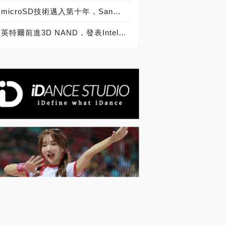
microSD技術邁入第十年，SanDisk microSD記憶卡出貨量突破20億片
英特爾前進3D NAND，發表Intel SSD 600p、6000p、E 5420s、E 6000p、DC P3520、DC S3520固態硬碟！