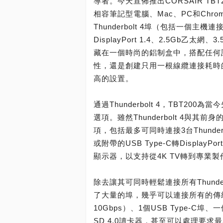
導者。今天宣佈推出CORSAIR TBT20
相容筆記型電腦、Mac、PC和Chro
Thunderbolt 4埠（包括一個主
DisplayPort 1.4、2.5Gb乙太
藏在一個時尚的鋁制盒中，搭配任何
性，還是創建只用一根線纜連接耗時的
高的設置。
通過Thunderbolt 4，TBT
選項。雖然Thunderbolt 4與其
項，包括最多可同時連接3台Thunderbo
或附帶的USB Type-C轉Display
顯示器，以支持從4K TV轉到專業
除去讓其可同時輕鬆連接所有Thunderbo
了大量的埠，幾乎可以連接所有的傳統設
10Gbps）、1個USB Type-C埠
SD 4.0讀卡器，甚至可以處理要