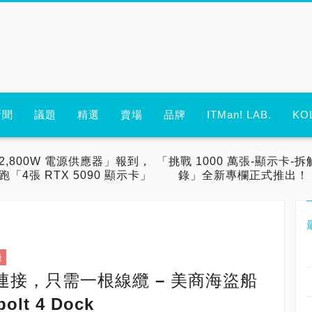
新聞
議題
精選
賣場
品牌
ITMan! LAB.
KO
2,800W 電源供應器」報到，
「挑戰 1000 萬張-顯示卡-拆
跑「4張 RTX 5090 顯示卡」
錄」全新專欄正式推出！
邊
t 4連接，只需一根線纜 – 美商海盜船
olt 4 Dock