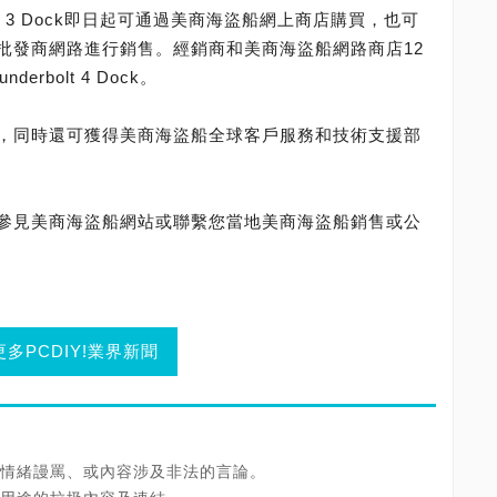
derbolt 3 Dock即日起可通過美商海盜船網上商店購買，也可
批發商網路進行銷售。經銷商和美商海盜船網路商店12
derbolt 4 Dock。
保修兩年，同時還可獲得美商海盜船全球客戶服務和技術支援部
價格，請參見美商海盜船網站或聯繫您當地美商海盜船銷售或公
更多PCDIY!業界新聞
情緒謾罵、或內容涉及非法的言論。