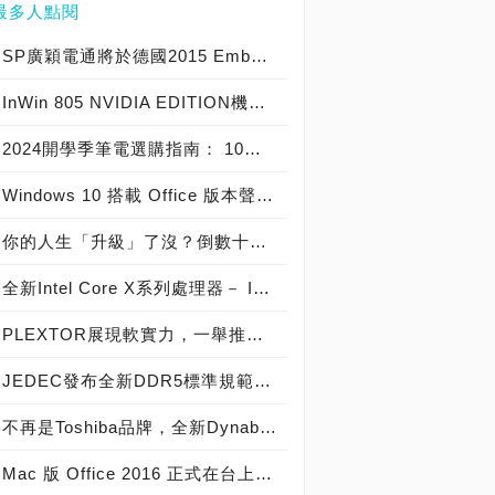
最多人點閱
SP廣穎電通將於德國2015 Embedded World展示全方位工控系列產品
InWin 805 NVIDIA EDITION機殼爆紅，迎廣GeForce GTX特仕版機箱正式開賣！
2024開學季筆電選購指南： 10大熱銷筆電推薦榜
Windows 10 搭載 Office 版本聲明稿 Office Mobile 、 Office 2016 與 Office 365 版本差異說明
你的人生「升級」了沒？倒數十天！Windows 10開闊你的無限視野
全新Intel Core X系列處理器－ Intel Core i9 極致版處理器 重裝上陣
PLEXTOR展現軟實力，一舉推出三大獨家軟體
JEDEC發布全新DDR5標準規範，從DDR5-4800起跳! 將加速導入下世代高效能電腦系統
不再是Toshiba品牌，全新Dynabook 2019 新品發布，透過運算與服務改變世界
Mac 版 Office 2016 正式在台上市！