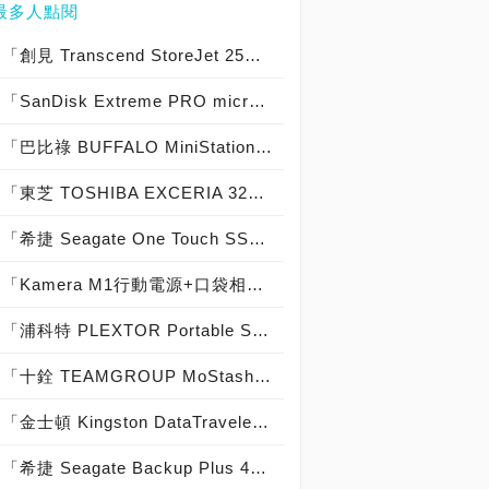
最多人點閱
「創見 Transcend StoreJet 25C3S 2TB & 25C3N 2TB」實測開箱，輕薄時尚內建獨家檔案救援外接式硬碟！
「SanDisk Extreme PRO microSDHC UHS-I V30 U3 A1 32GB 記憶卡」實測開箱，讀取667x寫入600x的記憶卡世界頂尖之作！
「巴比祿 BUFFALO MiniStation Extreme HD-PZFU3 2TB」實測開箱，日本製軍規精品級外接硬碟！
「東芝 TOSHIBA EXCERIA 32GB SDHC記憶卡」簡測開箱，記憶卡也能如此神速！
「希捷 Seagate One Touch SSD 1TB Feat. Seagate BarraCuda Fast SSD 1TB」實測開箱，外接式固態硬碟重裝上陣！
「Kamera M1行動電源+口袋相簿 64GB」多功能行動電源開箱實測，iPhone容量救星降臨！
「浦科特 PLEXTOR Portable SSD EX1 128GB」實測開箱，外接式固態硬碟中的高顏值極致精品！
「十銓 TEAMGROUP MoStash 32GB魔立碟」實測開箱，是iPhone容量救星也是超酷手機立架！
「金士頓 Kingston DataTraveler 2000 32GB」實測開箱，IP57防水防塵實體鍵盤加密防護隨身碟！
「希捷 Seagate Backup Plus 4TB」實測開箱，USB 3.0大容量外接硬碟！