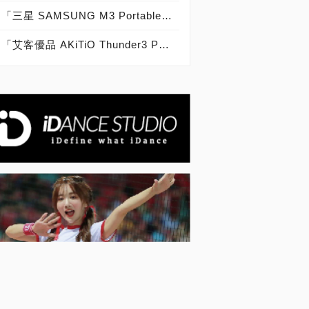
「三星 SAMSUNG M3 Portable 4TB」實測開箱，史上最大容量2.5吋外接式硬碟！
「艾客優品 AKiTiO Thunder3 PCIe SSD 1.2TB」實測開箱，Thunderbolt 3.0史上最快外接固態硬碟！