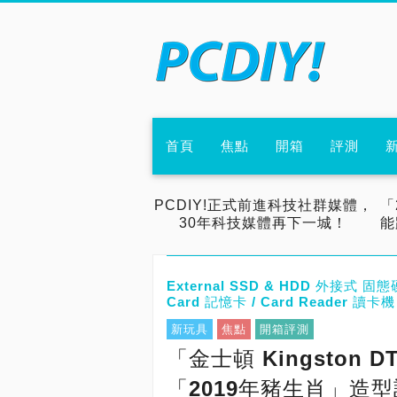
首頁
焦點
開箱
評測
PCDIY!正式前進科技社群媒體，
「
30年科技媒體再下一城！
能
External SSD & HDD 外接式 固態硬
Card 記憶卡 / Card Reader 讀卡機
新玩具
焦點
開箱評測
「金士頓 Kingston 
「2019年豬生肖」造