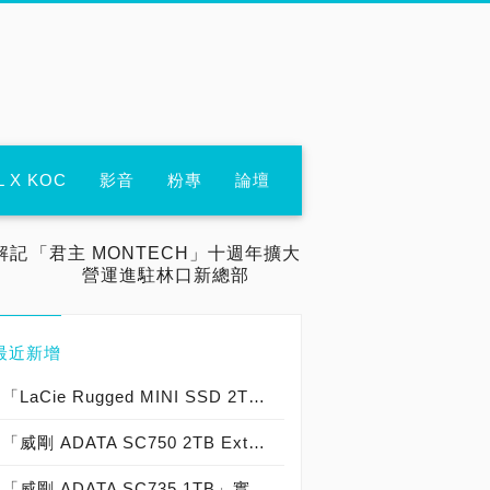
L X KOC
影音
粉專
論壇
解記
「君主 MONTECH」十週年擴大
營運進駐林口新總部
最近新增
「LaCie Rugged MINI SSD 2TB」實測開箱，「USB 3.2 Gen 2x2 穩固精悍」20Gbps 外接式固態硬碟專業首選！
「威剛 ADATA SC750 2TB External SSD」實測開箱，USB 3.2 Gen2 10Gb/s 免傳輸線「袖珍便攜」高效能外接式固態硬碟！
「威剛 ADATA SC735 1TB」實測開箱，「USB 3.2 Gen 2 10Gb/s」超輕巧「1.22m 軍規防摔」外接式固態硬碟！