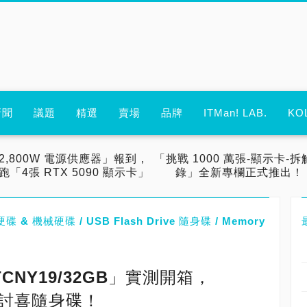
新聞
議題
精選
賣場
品牌
ITMan! LAB.
KO
2,800W 電源供應器」報到，
「挑戰 1000 萬張-顯示卡-拆
跑「4張 RTX 5090 顯示卡」
錄」全新專欄正式推出！
碟 & 機械硬碟 / USB Flash Drive 隨身碟 / Memory
DTCNY19/32GB」實測開箱，
型討喜隨身碟！