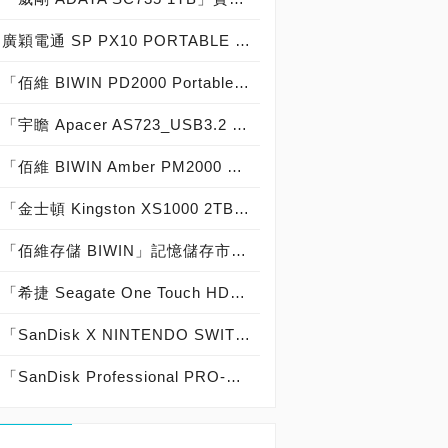
廣穎電通 SP PX10 PORTABLE SSD 1TB實測開箱，USB 3.2 Gen2 10Gb/s高顏值行動固態硬碟閃耀登場！
「佰維 BIWIN PD2000 Portable SSD 1TB」實測開箱，USB 3.2 Gen 2x2 20Gb/s「口紅造型」精品級移動固態硬碟！
「宇瞻 Apacer AS723_USB3.2 Gen2 x2 USB-C Portable SSD 2TB」實測開箱，「影像職人專屬」軍規級「防撞、抗震、耐摔、耐壓」USB 3.2 Gen 2x2外接式固態硬碟！
「佰維 BIWIN Amber PM2000 Portable SSD 1TB」實測開箱，史上最強「超小：61.4mm 超薄：11mm 超輕：39.5g 超磁：10N 超快：2,000MB/s 超猛：五年保固」精品級磁吸式外接固態硬碟！
「金士頓 Kingston XS1000 2TB External SSD」實測開箱，USB 3.2 Gen2 10Gb/s「體積輕薄、效能優越」外接式固態硬碟！
「佰維存儲 BIWIN」記憶儲存市場經營有成，獲得PCDIY!第十九屆玩家票選品牌大賞2024「DRAM、SSD」最佳品牌肯定！
「希捷 Seagate One Touch HDD with Password 5TB」密碼保護版實測開箱，「AES-256硬體加密」資料安全超放心外接式行動硬碟！
「SanDisk X NINTENDO SWITCH任天堂授權專用記憶卡64GB 耀西阿吉烏龜版 & 1TB 薩爾達傳說版」實測開箱，原廠認證相容性高 更快速度 遊戲存取時間短 更大容量 儲存更多遊戲！
「SanDisk Professional PRO-BLADE TRANSPORT feat. PRO-BLADE SSD MAG 2TB」實測開箱，「USB 3.2 Gen 2x2 20Gbps」外接模組化固態硬碟！