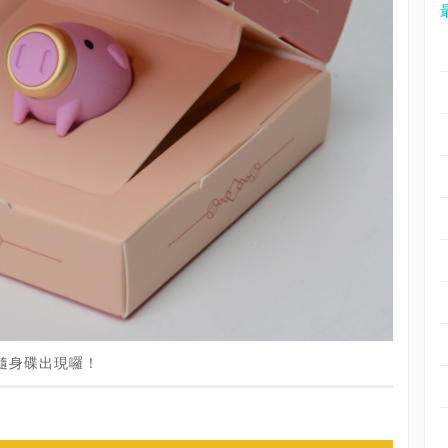
年生肖隨身碟出現囉！