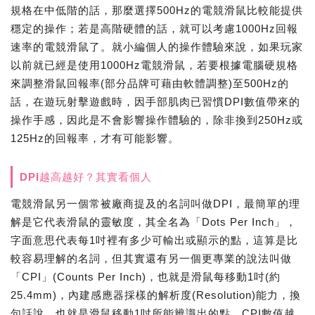
規格在中低階的話，那麼選擇500Hz的電競滑鼠比較能提供
穩定的操作；若是高階硬體的話，就可以考慮1000Hz回報
速率的電競滑鼠了。就小編個人的操作體驗來說，如果玩家
以前就已經是使用1000Hz電競滑鼠，若要根據電腦硬規格
來調整滑鼠回報率(部分品牌可藉由軟體調整)至500Hz的
話，在遊玩射擊遊戲時，因手部肌肉已習慣DPI數值帶來的
操作手感，因此是不會影響操作體驗的，除非換到250Hz或
125Hz的回報率，才有可能影響。
DPI越高越好？其實看個人
電競滑鼠另一個常被廠商提及的名詞叫做DPI，最簡單的理
解是它代表滑鼠的靈敏度，其全名為「Dots Per Inch」，
字面意思代表每1吋裡有多少可輸出或顯示的點，這算是比
較容易理解的名詞，但其實還有另一個更專業的說法叫做
「CPI」(Counts Per Inch)，也就是滑鼠每移動1吋(約
25.4mm)，內建感應器採樣的解析度(Resolution)能力，換
句話說，也就是滑鼠移動1吋所能辨識出的點，CPI數值越