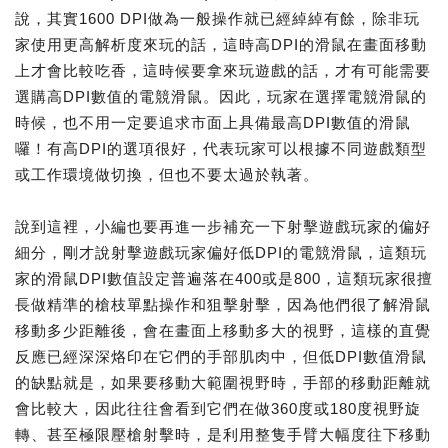
說，其實1600 DPI做為一般操作就已經綽綽有餘，除非玩
家使用更高解析度來玩的話，這時高DPI的滑鼠在畫面移動
上才會比較吃香，這時候要拿來玩遊戲的話，才有可能需要
選購高DPI數值的電競滑鼠。因此，玩家在選擇電競滑鼠的
時候，也不用一定要追求市面上具備最高DPI數值的滑鼠
囉！有高DPI的選項很好，代表玩家可以根據不同遊戲類型
或工作環境做切換，但也不要太過於執著。
說到這裡，小編也要再進一步補充一下射擊遊戲玩家的偏好
細分，剛才說射擊遊戲玩家偏好低DPI的電競滑鼠，這類玩
家的滑鼠DPI數值設定普遍落在400或是800，這類玩家很擅
長做精準的槍枝單點操作和狙擊射擊，因為他們很了解滑鼠
移動多少距離後，會在畫面上移動多大的視野，這樣的直覺
反應已經深深烙印在它們的手部肌肉中，但低DPI數值滑鼠
的缺點就是，如果要移動大範圍視野時，手部的移動距離就
會比較大，因此往往會看到它們在做360度或180度視野旋
轉、甚至極限壓槍射擊時，是利用整隻手臂大幅度往下移動