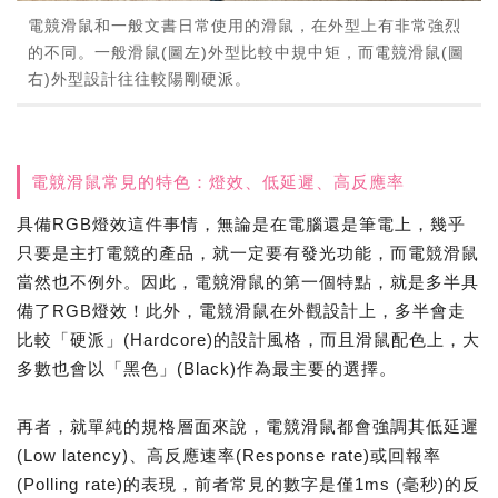
電競滑鼠和一般文書日常使用的滑鼠，在外型上有非常強烈
的不同。一般滑鼠(圖左)外型比較中規中矩，而電競滑鼠(圖
右)外型設計往往較陽剛硬派。
電競滑鼠常見的特色：燈效、低延遲、高反應率
具備RGB燈效這件事情，無論是在電腦還是筆電上，幾乎
只要是主打電競的產品，就一定要有發光功能，而電競滑鼠
當然也不例外。因此，電競滑鼠的第一個特點，就是多半具
備了RGB燈效！此外，電競滑鼠在外觀設計上，多半會走
比較「硬派」(Hardcore)的設計風格，而且滑鼠配色上，大
多數也會以「黑色」(Black)作為最主要的選擇。
再者，就單純的規格層面來說，電競滑鼠都會強調其低延遲
(Low latency)、高反應速率(Response rate)或回報率
(Polling rate)的表現，前者常見的數字是僅1ms (毫秒)的反