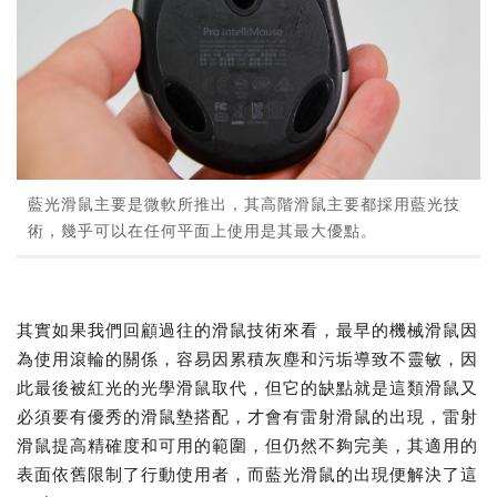
藍光滑鼠主要是微軟所推出，其高階滑鼠主要都採用藍光技
術，幾乎可以在任何平面上使用是其最大優點。
其實如果我們回顧過往的滑鼠技術來看，最早的機械滑鼠因
為使用滾輪的關係，容易因累積灰塵和污垢導致不靈敏，因
此最後被紅光的光學滑鼠取代，但它的缺點就是這類滑鼠又
必須要有優秀的滑鼠墊搭配，才會有雷射滑鼠的出現，雷射
滑鼠提高精確度和可用的範圍，但仍然不夠完美，其適用的
表面依舊限制了行動使用者，而藍光滑鼠的出現便解決了這