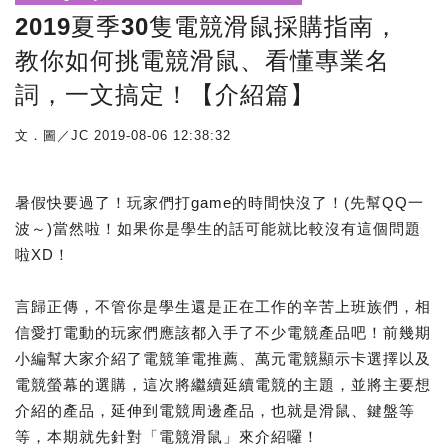
2019夏季30隻電競滑鼠採購指南，
教你如何挑電競滑鼠、看懂專業名
詞，一文搞定！【介紹篇】
文．圖／JC
2019-08-06 12:38:32
暑假快要過了！玩家們打game的時間快沒了！(先幫QQ一
波～)當然啦！如果你是學生的話可能就比較沒有這個問題
啦XD！
言歸正傳，不管你是學生還是正在工作的辛苦上班族們，相
信愛打電動的玩家們應該都入手了不少電競產品吧！前幾期
小編幫大家介紹了電競筆電推薦、萬元電競顯示卡選擇以及
電競螢幕的選購，這次將繼續延續電競的主題，並將主要想
介紹的產品，延伸到電競周邊產品，也就是滑鼠、鍵盤等
等，本期就先針對「電競滑鼠」來介紹囉！