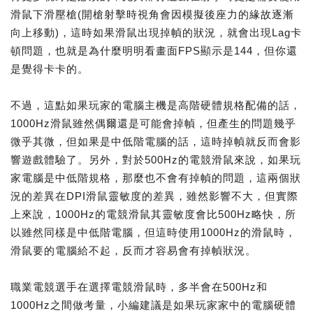
滑鼠下滑壓槍(開槍射擊時視角會因模擬後座力的緣故逐漸
向上移動)，這時如果滑鼠出現掉幀的狀況，就會出現Lag卡
頓問題，也就是為什麼明明看畫面FPS顯示是144，但你還
是覺得卡卡的。
不過，這點如果玩家的電腦主機是高階硬體規格配備的話，
1000Hz滑鼠雖然偶爾還是可能會掉幀，但產生的問題幾乎
微乎其微，但如果是中低階電腦的話，這時掉幀就反而會影
響遊戲體驗了。另外，對於500Hz的電競滑鼠來說，如果玩
家電腦是中低階規格，那麼也不會有掉幀的問題，這兩個狀
況的差異在DPI滑鼠靈敏度的差異，雖然影響不大，但實際
上來說，1000Hz的電競滑鼠其靈敏度會比500Hz略快，所
以雖然同樣是中低階電腦，但這時使用1000Hz的滑鼠時，
滑鼠要的電腦給不起，反而才容易會有掉幀狀況。
職業電競選手在選擇電競滑鼠時，多半會在500Hz和
1000Hz之間做考量，小編建議是如果玩家家中的電腦硬體