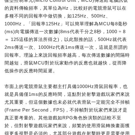
微型控制單元(Micro Control Unit，MCU)傳送給電腦訊號
的資料傳輸頻率，其單位為Hz，比較好的電競滑鼠可以在
多種不同的回報率中做切換，如125Hz、500Hz、
1000Hz，「回報率125Hz」可以簡單理解為MCU每8毫秒
(ms)向電腦傳送一次數據(8ms代表千分之8秒，1000 ÷ 8
＝ 125這樣的算法所得之)，以此類推的話，500Hz就代表
2ms傳送一次、1000Hz代表1ms傳送一次，這就是所謂的
回報率。理論上來說回報頻率越高，每次傳送數據的間隔時
間越短，滑鼠MCU對於玩家動作的反應也就越快，從而降
低操作的反應時間延遲。
市面上的電競滑鼠主要都主打具備1000Hz滑鼠回報率，也
就是具備僅1ms的反應時間，這點對於射擊遊戲玩家們來說
尤其重要，但這個數據也未必就代表滑鼠一定能完全不掉幀
(Frame Per Second，FPS)，不掉幀對於玩家們來說才是
真正要考量的。其他遊戲如RPG角色扮演類的話較不至
於，但對射擊遊戲玩家們來說，頻繁的使用滑鼠轉換畫面獲
得更多視野是必須的，尤其部分遊戲在射擊時更是需要使用