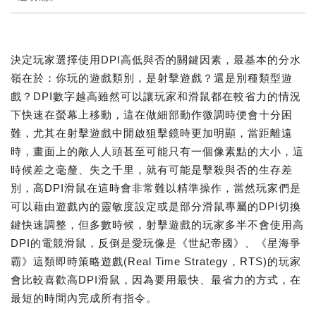
決定玩家選擇使用DPI高低與否的關鍵因素，最基本的分水
嶺在於：你玩的遊戲類別，是射擊遊戲？還是別種類型遊
戲？DPI數字越高雖然可以讓玩家和滑鼠都在較省力的情況
下快速在螢幕上移動，這在做細部動作微調時便會十分困
難，尤其在射擊遊戲中開啟狙擊鏡時更加明顯，當距離遠
時，畫面上的敵人人頭甚至可能只有一個像素點的大小，這
時候差之毫釐、失之千里，就有可能是擊殺與否的生存差
別，高DPI滑鼠在這時會非常難以精準操作，當然玩家們是
可以藉由遊戲內的靈敏度設定或是部分滑鼠專屬的DPI切換
鍵快速調整，但多數時候，射擊遊戲的玩家多半不會使用高
DPI的電競滑鼠，反倒是愛玩像是《世紀帝國》、《星海爭
霸》這類即時策略遊戲(Real Time Strategy，RTS)的玩家
會比較喜歡高DPI滑鼠，因為要用最快、最省力的方式，在
最短的時間內完成所有指令。