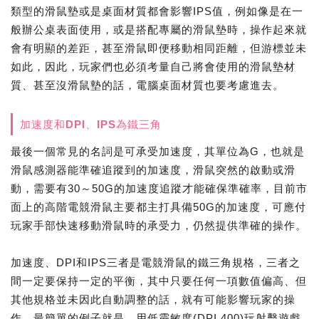
類型的滑鼠墊或是桌面材質都會影響IPS值，例如像是在一
般辦公桌表面使用，或是搭配專屬的滑鼠墊時，操作起來就
會有明顯的差距，甚至滑鼠即便移動相同距離，但游標並未
如此，因此，玩家們也必須考量自己將會使用的滑鼠墊材
質、甚至沒滑鼠墊的話，電腦桌面材質也要考慮進去。
加速度和DPI、IPS為鐵三角
最後一個常見的名詞是可承受加速度，其單位為G，也就是
滑鼠感測器能準確追蹤到的加速度，滑鼠突然的啟動或滑
動，需要有30～50G的加速度追蹤才能確保準確率，目前市
面上的高階電競滑鼠主要都主打具備50G的加速度，可應付
玩家手部快速移動滑鼠時的承受力，仍然提供準確的操作。
加速度、DPI和IPS三者是電競滑鼠的鐵三角規格，三者之
間一定要保持一定的平衡，其中只要任何一項數值偏高、但
其他規格並未因此自動調整的話，就有可能影響玩家的操
作，最簡單的例子就是，用低靈敏度(DPI 400)玩射擊遊戲