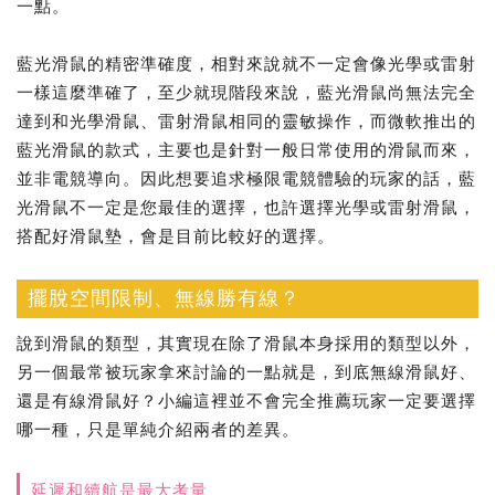
一點。
藍光滑鼠的精密準確度，相對來說就不一定會像光學或雷射
一樣這麼準確了，至少就現階段來說，藍光滑鼠尚無法完全
達到和光學滑鼠、雷射滑鼠相同的靈敏操作，而微軟推出的
藍光滑鼠的款式，主要也是針對一般日常使用的滑鼠而來，
並非電競導向。因此想要追求極限電競體驗的玩家的話，藍
光滑鼠不一定是您最佳的選擇，也許選擇光學或雷射滑鼠，
搭配好滑鼠墊，會是目前比較好的選擇。
擺脫空間限制、無線勝有線？
說到滑鼠的類型，其實現在除了滑鼠本身採用的類型以外，
另一個最常被玩家拿來討論的一點就是，到底無線滑鼠好、
還是有線滑鼠好？小編這裡並不會完全推薦玩家一定要選擇
哪一種，只是單純介紹兩者的差異。
延遲和續航是最大考量