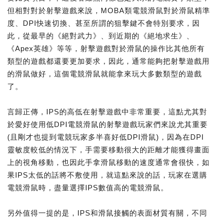
但相對對於射擊遊戲來說，MOBA類電競滑鼠對於滑鼠精準
度、DPI快速切換、甚至所謂的狙擊鍵不會特別要求，因
此，從最早的《絕對武力》、到近期的《絕地求生》、
《Apex英雄》等等，射擊遊戲對於滑鼠的操作比其他所有
類型的遊戲都還要更加要求，因此，通常能夠把射擊遊戲用
的滑鼠做好，這個電競滑鼠就能拿來玩大多數類型的遊戲
了。
言歸正傳，IPS的高低在射擊遊戲中非常重要，這點尤其對
於愛好使用低DPI電競滑鼠的射擊遊戲玩家們來說尤其重要
(且剛才也提到電競玩家多半喜好低DPI滑鼠)，因為在DPI
靈敏度較低的情況下，手需要移動很大的距離才能獲得畫面
上的視角移動，也因此手拿滑鼠移動的速度通常會很快，如
果IPS太低的話將不敷使用，就這點來說的話，玩家在選購
電競滑鼠時，盡量選擇IPS數值高的電競滑鼠。
另外值得一提的是，IPS和滑鼠接觸的表面材質有關，不同