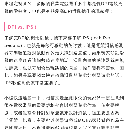
來穩定視角的，多數的職業電競選手多半都是低DPI電競滑
鼠的愛好者，但也是有熱愛高DPI滑鼠操作的玩家喔！
DPI vs. IPS！
了解完DPI的概念以後，接下來要了解IPS (Inch Per
Second)，也就是每秒可移動的英吋數，這是電競滑鼠感測
器可準確追蹤滑鼠動作的最大識別速度值，如果玩家移動滑
鼠的速度超過這個數值速度的話，滑鼠內建的感測器就會無
法辨識，也就可能會出現跳幀的問題，操作變得不靈敏，因
此，如果是玩要頻繁快速移動滑鼠的遊戲如射擊遊戲的話，
IPS數值高低就非常重要了。
小編快速離題一下，相信文走至此眼尖的玩家們一定注意到
很多電競滑鼠的重要規格都會以射擊遊戲作為一個主要根
據，或者很常會針對射擊遊戲來設計滑鼠，這主要是因為
「電競」比賽，主要都以射擊遊戲或MOBA競技遊戲作為主
要比賽項目，不過後者雖然同樣也是大宗的電競賽事類型，