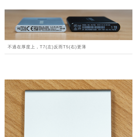
不過在厚度上，T7(左)反而T5(右)更薄