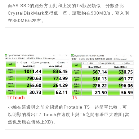
而AS SSD的跑分方面則和上次的T5狀況類似，分數會比
CrystalDiskMark來得低一些，讀取約在900MB/s，寫入則
在850MB/s左右。
小編在這邊與之前介紹過的Protable T5一起簡單比較，可
以明顯的看出T7 Touch在速度上與T5之間有著巨大差距(當
然也反應在價格上XD)。