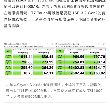
相當於1280MB/s，而Samsung在官網上也表示其讀寫的速
度可以來到1000MB/s左右，考量到理論速度與現實速度存
在著環境因素，T7 Touch可以說是要把USB 3.2 Gen2的傳
輸極限給榨乾，不過是否真的有那麼厲害，小編自然要來驗
證看看囉！
小編以CrystalDiskMark進行測試，小編跑了三次，讀取的
部分是可以來到1000MB/s，不過寫入就沒有成功突破1000
了，大多都在900MB/s徘迴。