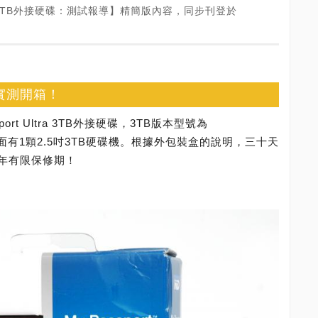
ltra 3TB外接硬碟：測試報導】精簡版內容，同步刊登於
3TB實測開箱！
rt Ultra 3TB外接硬碟，3TB版本型號為
），裡面有1顆2.5吋3TB硬碟機。根據外包裝盒的說明，三十天
年有限保修期！