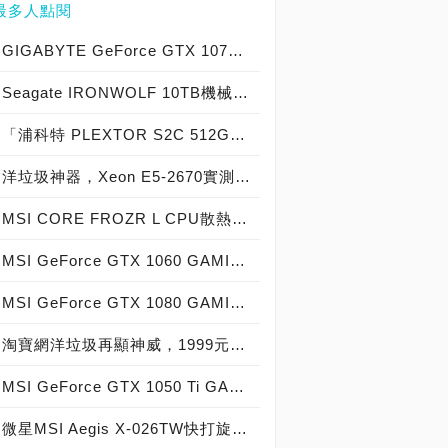
最多人點閱
GIGABYTE GeForce GTX 1070 Xtreme Gaming實測開箱，電競級顯示卡中的頂尖之作！
Seagate IRONWOLF 10TB機械硬碟實測開箱，氦氣填充那嘶狼守護者NAS HDD
「浦科特 PLEXTOR S2C 512GB SSD」實測開箱，超值型固態硬碟中的優質好貨！
洋垃圾神器，Xeon E5-2670實測開箱大作戰！
MSI CORE FROZR L CPU散熱器實測開箱，微星電競產品再添新兵
MSI GeForce GTX 1060 GAMING X 6G實測開箱，玩家級電競顯示卡中的神兵利器！
MSI GeForce GTX 1080 GAMING X 8G實測開箱，史上最強大Pascal自製顯示卡全面來襲！
淘寶網洋垃圾再顯神威，1999元買到8核心16執行緒Xeon E5-2670神器級處理器！
MSI GeForce GTX 1050 Ti GAMING X 4G實測開箱，中階電競顯示卡中的玩家精品！
微星MSI Aegis X-026TW快打旋風V同梱版實測開箱，VR電競桌機的頂尖之作！