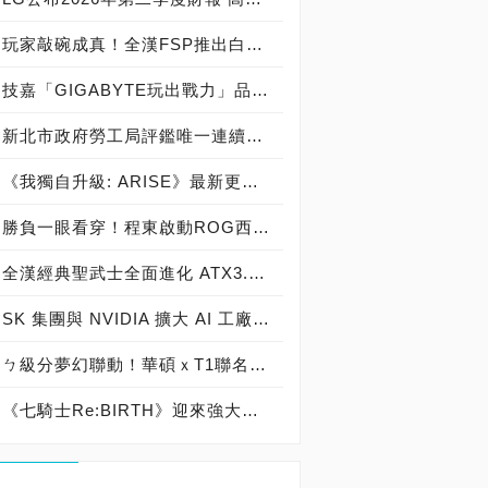
玩家敲碗成真！全漢FSP推出白色 VITA PM MIT 1000W 靜音電源純白上市！ MIT 白金電源首度披上純白戰袍，支援 ATX 3.1、PCIe 5.1，10年保固！
技嘉「GIGABYTE玩出戰力」品牌活動8/3讓玩家「找到專屬配備」
新北市政府勞工局評鑑唯一連續三年獲獎企業！ 宏正三度榮膺新北市政府<友善移工企業>殊榮
《我獨自升級: ARISE》最新更新 成振宇覺醒闇影君主繼承者
勝負一眼看穿！程東啟動ROG西風之神 雙螢幕AI致勝全局
全漢經典聖武士全面進化 ATX3.1，價格不變！FSP VIC BD+ 電競入門最強銅牌電源！ ATX 3.1、全新壓紋線材、登錄享 5 年保固，打造新世代入門電競首選
SK 集團與 NVIDIA 擴大 AI 工廠與次世代記憶體策略合作 規模逾 5,000 億美元的 NVIDIA-SK AI 計畫（NVIDIA-SK AI Initiative）， 涵蓋 SK Telecom 最高達 2GW 的 AI 工廠，以及與 SK 海力士的長期 AI 記憶體合作
ㄅ級分夢幻聯動！華碩ｘT1聯名顯示卡全台盛大開賣
《七騎士Re:BIRTH》迎來強大的全新英雄[天劍]宣嵐 同步推出韓國主題劇情