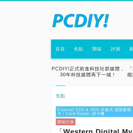
首頁
焦點
開箱
評測
PCDIY!正式前進科技社群媒體，
「
30年科技媒體再下一城！
能
焦點
External SSD & HDD 外接式 固態硬碟 &
卡 / Card Reader 讀卡機
開箱評測
「Western Digital M