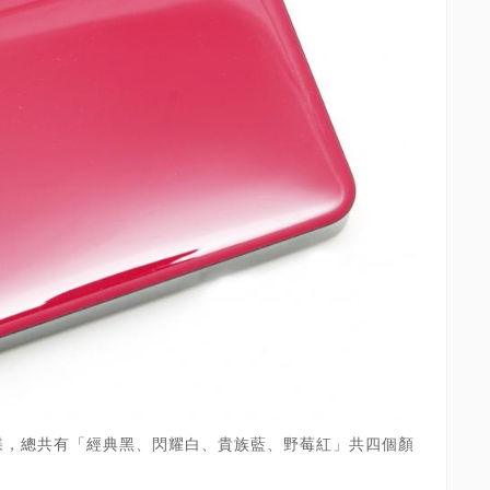
3TB外接硬碟，總共有「經典黑、閃耀白、貴族藍、野莓紅」共四個顏