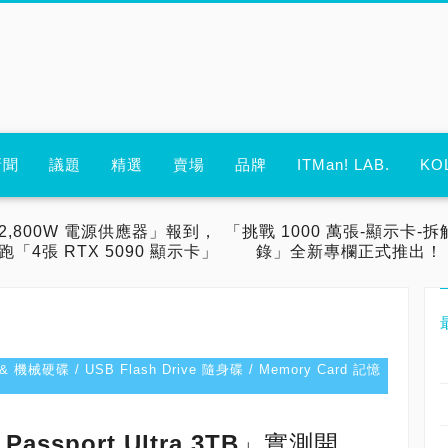
新聞
議題
精選
賣場
品牌
ITMan! LAB.
KO
2,800W 電源供應器」報到，
「挑戰 1000 萬張-顯示卡-拆
跑「4張 RTX 5090 顯示卡」
錄」全新專欄正式推出！
 機械硬碟 / USB Flash Drive 隨身碟 / Memory Card 記憶
y Passport Ultra 3TB」實測開