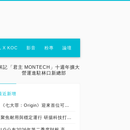
L X KOC
影音
粉專
論壇
解記
「君主 MONTECH」十週年擴大
營運進駐林口新總部
最近新增
《七大罪：Origin》迎來首位可遊玩十誡角色「德里艾利」
聚焦耐用與穩定運行 研揚科技打造新一代 COM Express Type 6 模組
LG公布2026年第二季度財報 高附加價值產品銷售成長與成本競爭力提升，營業獲利年增 147%