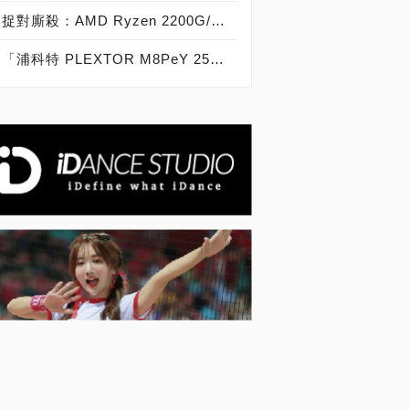
捉對廝殺：AMD Ryzen 2200G/2400G VS Intel Core i3-8100/i5-8400
「浦科特 PLEXTOR M8PeY 256GB、512GB、1TB」實測開箱，玩家級NVMe型PCIe 3.0 x4 SSD效能實測大作戰！