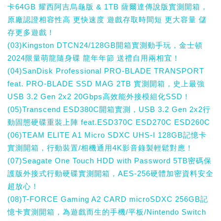
卡64GB 耀西阿吉烏龜版 & 1TB 薩爾達傳說版實測開箱，
原廠認證相容性高 更快速度 遊戲存取時間短 更大容量 儲
存更多遊戲！
(03)Kingston DTCN24/128GB開箱實測動手玩，金士頓
2024限量萌龍隨身碟 龍年年節 送禮自用兩相宜！
(04)SanDisk Professional PRO-BLADE TRANSPORT
feat. PRO-BLADE SSD MAG 2TB 實測開箱，史上最強
USB 3.2 Gen 2x2 20Gbps高效能外接模組化SSD！
(05)Transcend ESD380C開箱實測，USB 3.2 Gen 2x2行
動固態硬碟重裝上陣 feat.ESD370C ESD270C ESD260C
(06)TEAM ELITE A1 Micro SDXC UHS-I 128GB記憶卡
實測開箱，行動裝置/相機通用4K影音錄製輕鬆對應！
(07)Seagate One Touch HDD with Password 5TB密碼保
護版外接式行動硬碟實測開箱，AES-256硬體加密資料安全
超放心！
(08)T-FORCE Gaming A2 CARD microSDXC 256GB記
憶卡實測開箱，為遊戲而生的手機/平板/Nintendo Switch