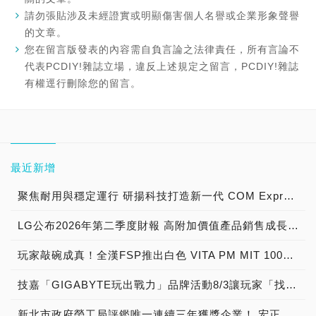
請勿張貼涉及未經證實或明顯傷害個人名譽或企業形象聲譽
的文章。
您在留言版發表的內容需自負言論之法律責任，所有言論不
代表PCDIY!雜誌立場，違反上述規定之留言，PCDIY!雜誌
有權逕行刪除您的留言。
最近新增
聚焦耐用與穩定運行 研揚科技打造新一代 COM Express Type 6 模組
LG公布2026年第二季度財報 高附加價值產品銷售成長與成本競爭力提升，營業獲利年增 147%
玩家敲碗成真！全漢FSP推出白色 VITA PM MIT 1000W 靜音電源純白上市！ MIT 白金電源首度披上純白戰袍，支援 ATX 3.1、PCIe 5.1，10年保固！
技嘉「GIGABYTE玩出戰力」品牌活動8/3讓玩家「找到專屬配備」
新北市政府勞工局評鑑唯一連續三年獲獎企業！ 宏正三度榮膺新北市政府<友善移工企業>殊榮