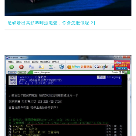
硬碟發出高頻唧唧滋滋聲，你會怎麼做呢？[