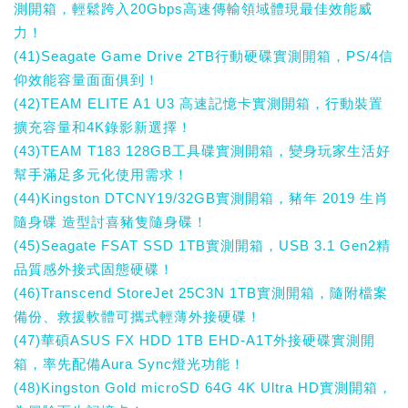
測開箱，輕鬆跨入20Gbps高速傳輸領域體現最佳效能威
力！
(41)Seagate Game Drive 2TB行動硬碟實測開箱，PS/4信
仰效能容量面面俱到！
(42)TEAM ELITE A1 U3 高速記憶卡實測開箱，行動裝置
擴充容量和4K錄影新選擇！
(43)TEAM T183 128GB工具碟實測開箱，變身玩家生活好
幫手滿足多元化使用需求！
(44)Kingston DTCNY19/32GB實測開箱，豬年 2019 生肖
隨身碟 造型討喜豬隻隨身碟！
(45)Seagate FSAT SSD 1TB實測開箱，USB 3.1 Gen2精
品質感外接式固態硬碟！
(46)Transcend StoreJet 25C3N 1TB實測開箱，隨附檔案
備份、救援軟體可攜式輕薄外接硬碟！
(47)華碩ASUS FX HDD 1TB EHD-A1T外接硬碟實測開
箱，率先配備Aura Sync燈光功能！
(48)Kingston Gold microSD 64G 4K Ultra HD實測開箱，