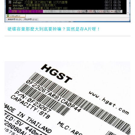
硬碟容量那麼大到底要幹嘛？當然是存A片呀！