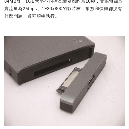
84MB/s，1GB大小不同檔案讀寫都約為10秒，實際無線欣
賞流量為2Mbps、1920x800的影片檔，播放和快轉都沒有
什麼問題，皆可順暢執行。