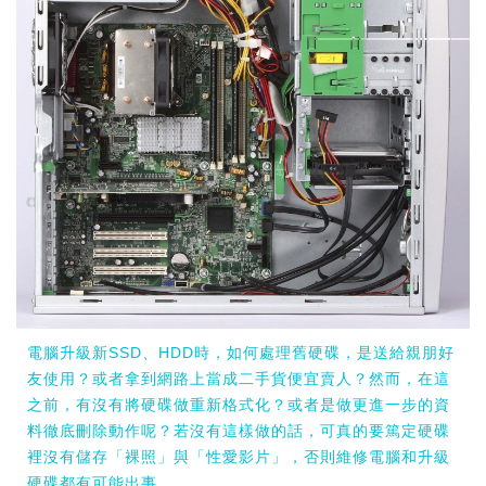
電腦升級新SSD、HDD時，如何處理舊硬碟，是送給親朋好
友使用？或者拿到網路上當成二手貨便宜賣人？然而，在這
之前，有沒有將硬碟做重新格式化？或者是做更進一步的資
料徹底刪除動作呢？若沒有這樣做的話，可真的要篤定硬碟
裡沒有儲存「裸照」與「性愛影片」，否則維修電腦和升級
硬碟都有可能出事。