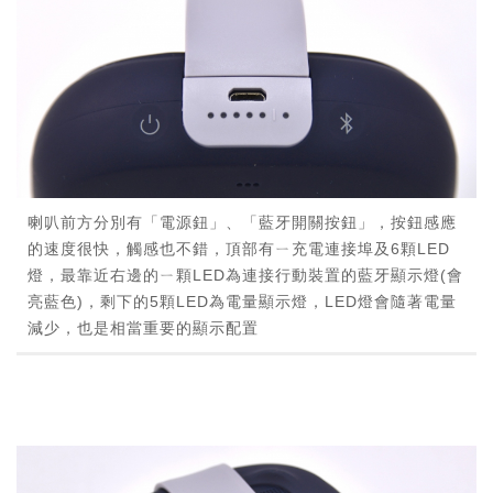
喇叭前方分別有「電源鈕」、「藍牙開關按鈕」，按鈕感應
的速度很快，觸感也不錯，頂部有ㄧ充電連接埠及6顆LED
燈，最靠近右邊的ㄧ顆LED為連接行動裝置的藍牙顯示燈(會
亮藍色)，剩下的5顆LED為電量顯示燈，LED燈會隨著電量
減少，也是相當重要的顯示配置