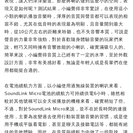
表現，讓人們津津樂道。那麼將喇叭做到這麼小的空間，表
現又是如何呢？測試結果，小編覺得非常驚訝，在使用這小
小顆的喇叭播放音樂時，渾厚的音質與聲音都可以表現的相
當不錯，尤其在低音時的表現最為明顯，且音量開到最大
時，從10公尺左右的距離來聆聽，也不失音響本質，可說是
聲音的力量非常強勁，對於喜歡隨身體驗音樂的玩家們來
說，輕巧又同時擁有音響效能的小喇叭，確實滿吸引人的。
簡單來說，小編覺得音質上已經有了一定的水準，至於外觀
設計方面，非常有美感好看，無論是年輕人或是長輩們在使
用都能挺合適的。
在電池續航力方面，以小編使用過無線裝置的喇叭來看，
SoundLink Micro電池的續航力可持續供電6小時，雖然相
較於其他號稱可以全天候播放的機種來看，確實稍短了些。
不過，對於SoundLink Micro來說，並不在於長時間的連接
使用，主要為改變過去使用行動裝置聽音樂的習慣，或是使
用手機或平版看電影，甚至是聊天及接聽電話等，都能有絕
佳的音效體驗，因此，在音質與續航力中做了一些取捨，讓