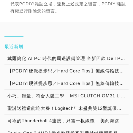
代表PCDIY!雜誌立場，違反上述規定之留言，PCDIY!雜誌
有權逕行刪除您的留言。
最近新增
戴爾簡化 AI PC 時代的周邊設備管理 全新四款 Dell Pro 擴充基座搭配強大管理工具助力效能提升
【PCDIY!硬派提步思／Hard Core Tips】無線傳輸技術百百種，Bluetooth藍牙耳機中的AAC、LDAC是什麼？
【PCDIY!硬派提步思／Hard Core Tips】無線傳輸技術百百種，藍牙耳機中常見的aptX是什麼？
小巧、輕量、符合人體工學 – MSI CLUTCH GM31 LIGHTWEIGHT WIRELESS 隆重登場，MSI推出小巧且切合人體工學的 MSI CLUTCH GM31 LIGHTWEIGH系列瞄準東方人及中小手型玩家
聖誕送禮還能吃大餐！Logitech年末盛典雙12聖誕優惠一次看，最完整送禮指南，超過萬元Uber Eats抵用券超狂送，K580鍵盤與MK470鍵鼠組新色上市，陪你過一個粉嫩聖誕節
可靠的Thunderbolt 4連接，只需一根線纜 – 美商海盜船推出TBT200 Thunderbolt 4 Dock