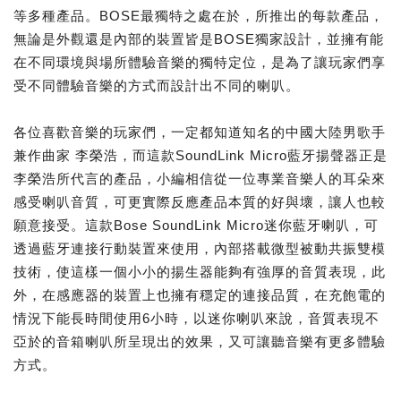
等多種產品。BOSE最獨特之處在於，所推出的每款產品，
無論是外觀還是內部的裝置皆是BOSE獨家設計，並擁有能
在不同環境與場所體驗音樂的獨特定位，是為了讓玩家們享
受不同體驗音樂的方式而設計出不同的喇叭。
各位喜歡音樂的玩家們，一定都知道知名的中國大陸男歌手
兼作曲家 李榮浩，而這款SoundLink Micro藍牙揚聲器正是
李榮浩所代言的產品，小編相信從一位專業音樂人的耳朵來
感受喇叭音質，可更實際反應產品本質的好與壞，讓人也較
願意接受。這款Bose SoundLink Micro迷你藍牙喇叭，可
透過藍牙連接行動裝置來使用，內部搭載微型被動共振雙模
技術，使這樣一個小小的揚生器能夠有強厚的音質表現，此
外，在感應器的裝置上也擁有穩定的連接品質，在充飽電的
情況下能長時間使用6小時，以迷你喇叭來說，音質表現不
亞於的音箱喇叭所呈現出的效果，又可讓聽音樂有更多體驗
方式。