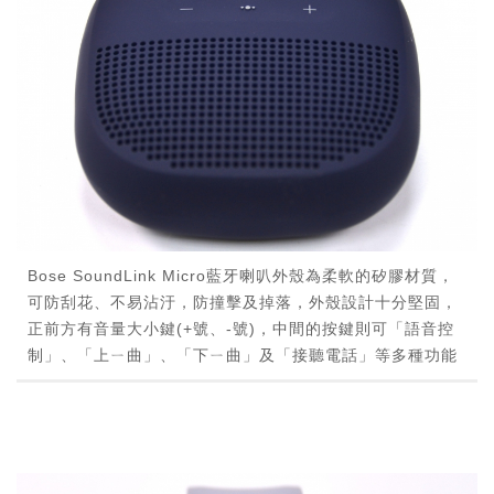
Bose SoundLink Micro藍牙喇叭外殼為柔軟的矽膠材質，
可防刮花、不易沾汙，防撞擊及掉落，外殼設計十分堅固，
正前方有音量大小鍵(+號、-號)，中間的按鍵則可「語音控
制」、「上ㄧ曲」、「下ㄧ曲」及「接聽電話」等多種功能