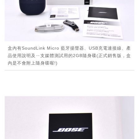
盒內有SoundLink Micro 藍牙揚聲器、USB充電連接線、產
品使用說明及ㄧ支媒體測試用的2GB隨身碟(正式銷售版，盒
內是不會附上隨身碟喔!)