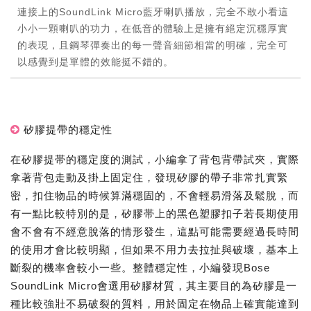
連接上的SoundLink Micro藍牙喇叭播放，完全不敢小看這
小小一顆喇叭的功力，在低音的體驗上是擁有絕定沉穩厚實
的表現，且鋼琴彈奏出的每一聲音細節相當的明確，完全可
以感覺到是單體的效能挺不錯的。
矽膠提帶的穩定性
在矽膠提帯的穩定度的測試，小編拿了背包背帶試夾，實際
拿著背包走動及掛上固定住，發現矽膠的帶子非常扎實緊
密，扣住物品的時候算滿穩固的，不會輕易滑落及鬆脫，而
有一點比較特別的是，矽膠帯上的黑色塑膠扣子若長期使用
會不會有不經意脫落的情形發生，這點可能需要經過長時間
的使用才會比較明顯，但如果不用力去拉扯與破壞，基本上
斷裂的機率會較小一些。整體穩定性，小編發現Bose
SoundLink Micro會選用矽膠材質，其主要目的為矽膠是一
種比較強壯不易破裂的質料，用於固定在物品上確實能達到