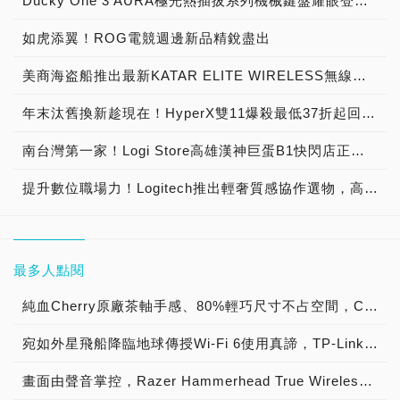
Ducky One 3 AURA極光熱插拔系列機械鍵盤耀眼登台！霧透外觀搭RGB與透明軸體、打造個性化桌搭！
如虎添翼！ROG電競週邊新品精銳盡出
美商海盗船推出最新KATAR ELITE WIRELESS無線電競滑鼠，精巧輕盈，搶得先機不斷電！
年末汰舊換新趁現在！HyperX雙11爆殺最低37折起回饋玩家
南台灣第一家！Logi Store高雄漢神巨蛋B1快閃店正式開幕，來店搶先體驗英雄聯盟「星光戰士」限量聯名鍵鼠耳機超強魅力 ，開幕慶多重好康、雙十一滿額再抽iPhone 14 Pro Max
提升數位職場力！Logitech推出輕奢質感協作選物，高顏值鏡頭BRIO 500與斜槓必備耳機ZONE VIBE 100 體驗質感辦公與玩美娛樂，10月12日起嘖嘖平台獨家首賣，填問卷即享75折優惠
最多人點閱
純血Cherry原廠茶軸手感、80%輕巧尺寸不占空間，Cherry MX Board 1.0 TKL RGB鍵盤開箱評測
宛如外星飛船降臨地球傳授Wi-Fi 6使用真諦，TP-Link Archer AX73 AX5400雙頻Wi-Fi 6路由器神速開箱
畫面由聲音掌控，Razer Hammerhead True Wireless Earbuds開箱