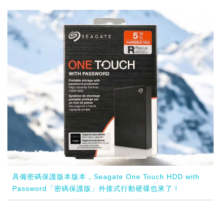
具備密碼保護版本版本，Seagate One Touch HDD with
Password「密碼保護版」外接式行動硬碟也來了！