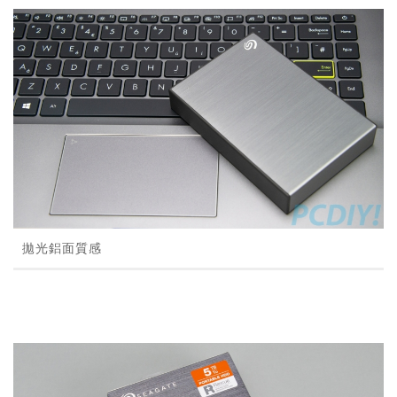
拋光鋁面質感