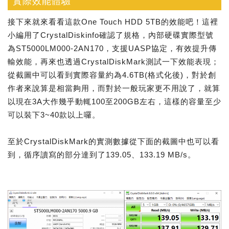
實際效能體驗
接下來就來看看這款One Touch HDD 5TB的效能吧！這裡
小編用了CrystalDiskinfo確認了規格，內部硬碟實際型號
為ST5000LM000-2AN170，支援UASP協定，有效提升傳
輸效能，再來也透過CrystalDiskMark測試一下效能表現；
從截圖中可以看到實際容量約為4.6TB(格式化後)，對於創
作者來說算是相當夠用，而對於一般玩家更不用說了，就算
以現在3A大作幾乎動輒100至200GB左右，這樣的容量至少
可以裝下3~40款以上囉。
至於CrystalDiskMark的實測數據從下面的截圖中也可以看
到，循序讀寫的部分達到了139.05、133.19 MB/s。