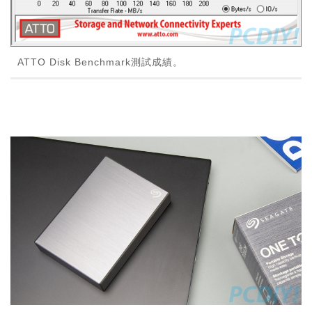
ATTO Disk Benchmark測試成績。