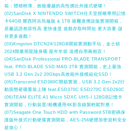
箱：體積輕薄、效能優越的高性價比外接式硬碟！
(02)SanDisk X NINTENDO SWITCH任天堂授權專用記憶
卡64GB 耀西阿吉烏龜版 & 1TB 薩爾達傳說版實測開箱，
原廠認證相容性高 更快速度 遊戲存取時間短 更大容量 儲
存更多遊戲！
(03)Kingston DTCN24/128GB開箱實測動手玩，金士頓
2024限量萌龍隨身碟 龍年年節 送禮自用兩相宜！
(04)SanDisk Professional PRO-BLADE TRANSPORT
feat. PRO-BLADE SSD MAG 2TB 實測開箱，史上最強
USB 3.2 Gen 2x2 20Gbps高效能外接模組化SSD！
(05)Transcend ESD380C開箱實測，USB 3.2 Gen 2x2行
動固態硬碟重裝上陣 feat.ESD370C ESD270C ESD260C
(06)TEAM ELITE A1 Micro SDXC UHS-I 128GB記憶卡
實測開箱，行動裝置/相機通用4K影音錄製輕鬆對應！
(07)Seagate One Touch HDD with Password 5TB密碼保
護版外接式行動硬碟實測開箱，AES-256硬體加密資料安全
超放心！