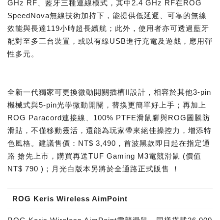
GHz RF、藍牙三種連線模式，其中2.4 GHz RF在ROG
SpeedNova無線技術加持下，能提供低延遲、可靠的無線
效能與長達119小時超長續航；此外，使用者亦可透過藍牙
配對至多三台裝置，或以有線USB進行充電及遊戲，應用彈
性多元。
全新一代獨家可更換微動開關插槽II設計，相容於其他3-pin
機械式與5-pin光學微動開關，替換更簡單好上手；再加上
ROG Paracord連接線、100% PTFE滑鼠腳與ROG圖騰防
滑貼，不僅移動靈活，還能為玩家帶來絕佳操控力，增添特
色風格。建議售價：NT$ 3,490，首波黑款即日起在指定通
路 搶先上市，購買再送TUF Gaming M3電競滑鼠 (價值
NT$ 790 )；月光白版本另將於全通路正式販售 ！
ROG Keris Wireless AimPoint