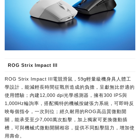
ROG Strix Impact III
ROG Strix Impact III電競滑鼠，59g輕量級機身具人體工
學設計，能減輕長時間征戰所造成的負擔，呈獻無比舒適的
使用體驗；內建12,000 dpi光學感測器，擁有300 IPS與
1,000Hz輪詢率，搭配獨特的機械按鍵張力系統，可即時反
映每個指令，一次到位；經久耐用的ROG高品質微動開
關，能承受至少7,000萬次點擊，加上獨家可更換微動插
槽，可與機械式微動開關相容，提供不同點擊阻力，增加使
用壽命。