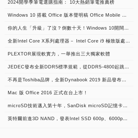
2024開學季筆電選購指南： 10大熱銷筆電推薦榜
Windows 10 搭載 Office 版本聲明稿 Office Mobile 、 Office 2016 與 Office 365 版本差異說明
你的人生「升級」了沒？倒數十天！Windows 10開闊你的無限視野
全新Intel Core X系列處理器－ Intel Core i9 極致版處理器 重裝上陣
PLEXTOR展現軟實力，一舉推出三大獨家軟體
JEDEC發布全新DDR5標準規範，從DDR5-4800起跳! 將加速導入下世代高效能電腦系統
不再是Toshiba品牌，全新Dynabook 2019 新品發布，透過運算與服務改變世界
Mac 版 Office 2016 正式在台上市！
microSD技術邁入第十年，SanDisk microSD記憶卡出貨量突破20億片
英特爾前進3D NAND，發表Intel SSD 600p、6000p、E 5420s、E 6000p、DC P3520、DC S3520固態硬碟！