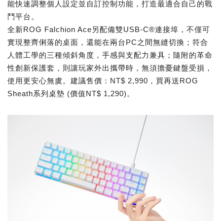
能快速調整個人設定並自訂控制功能，打造最適合自己的戰
鬥平台。
全新ROG Falchion Ace另配備雙USB-C®連接埠，不僅可
實現整齊俐落的桌面，還能在兩台PC之間無縫切換；符合
人體工學的三種傾斜角度，手感與支配力兼具；隨附的革命
性創新保護套，則讓玩家外出攜帶時，無須擔憂鍵盤受損，
使用更安心無虞。建議售價：NT$ 2,990，買再送ROG
Sheath系列桌墊 (價值NT$ 1,290)。