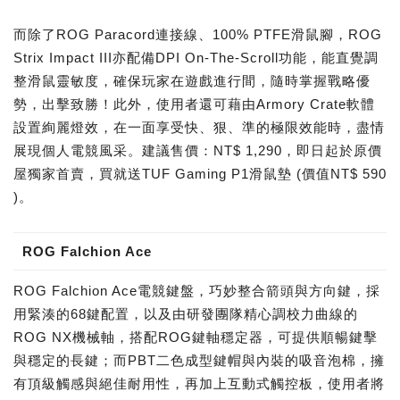
而除了ROG Paracord連接線、100% PTFE滑鼠腳，ROG
Strix Impact III亦配備DPI On-The-Scroll功能，能直覺調
整滑鼠靈敏度，確保玩家在遊戲進行間，隨時掌握戰略優
勢，出擊致勝！此外，使用者還可藉由Armory Crate軟體
設置絢麗燈效，在一面享受快、狠、準的極限效能時，盡情
展現個人電競風采。建議售價：NT$ 1,290，即日起於原價
屋獨家首賣，買就送TUF Gaming P1滑鼠墊 (價值NT$ 590
)。
ROG Falchion Ace
ROG Falchion Ace電競鍵盤，巧妙整合箭頭與方向鍵，採
用緊湊的68鍵配置，以及由研發團隊精心調校力曲線的
ROG NX機械軸，搭配ROG鍵軸穩定器，可提供順暢鍵擊
與穩定的長鍵；而PBT二色成型鍵帽與內裝的吸音泡棉，擁
有頂級觸感與絕佳耐用性，再加上互動式觸控板，使用者將