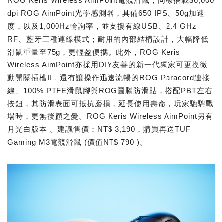
ROG Keris Wireless AimPoint電競滑鼠，同樣搭載36,000
dpi ROG AimPoint光學感測器，具備650 IPS、50g加速
度，以及1,000Hz輪詢率，並支援有線USB、2.4 GHz
RF、藍牙三種連線模式；耐用的內部結構設計，大幅降低
滑鼠重量至75g，更輕盈便攜。此外，ROG Keris
Wireless AimPoint亦採用DIY友善的新一代獨家可更換微
動開關插槽II，還有讓操作迅速流暢的ROG Paracord連接
線、100% PTFE滑鼠腳與ROG圖騰防滑貼，搭配PBT左右
按鈕，其防滑表面可抵抗磨損，延長使用壽命，玩家馳騁戰
場時，更無後顧之憂。ROG Keris Wireless AimPoint另有
月光白版本 。建議售價：NT$ 3,190，購買再送TUF
Gaming M3電競滑鼠 (價值NT$ 790 )。