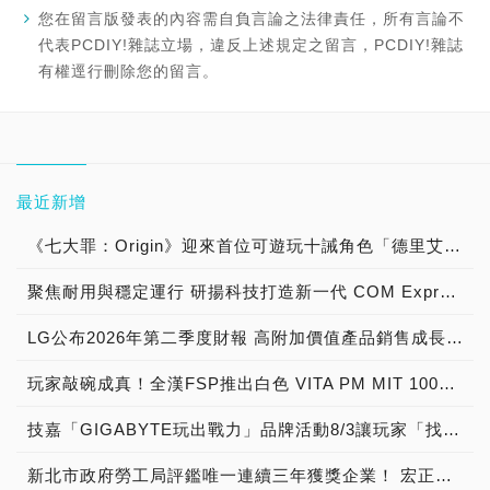
您在留言版發表的內容需自負言論之法律責任，所有言論不
代表PCDIY!雜誌立場，違反上述規定之留言，PCDIY!雜誌
有權逕行刪除您的留言。
最近新增
《七大罪：Origin》迎來首位可遊玩十誡角色「德里艾利」
聚焦耐用與穩定運行 研揚科技打造新一代 COM Express Type 6 模組
LG公布2026年第二季度財報 高附加價值產品銷售成長與成本競爭力提升，營業獲利年增 147%
玩家敲碗成真！全漢FSP推出白色 VITA PM MIT 1000W 靜音電源純白上市！ MIT 白金電源首度披上純白戰袍，支援 ATX 3.1、PCIe 5.1，10年保固！
技嘉「GIGABYTE玩出戰力」品牌活動8/3讓玩家「找到專屬配備」
新北市政府勞工局評鑑唯一連續三年獲獎企業！ 宏正三度榮膺新北市政府<友善移工企業>殊榮