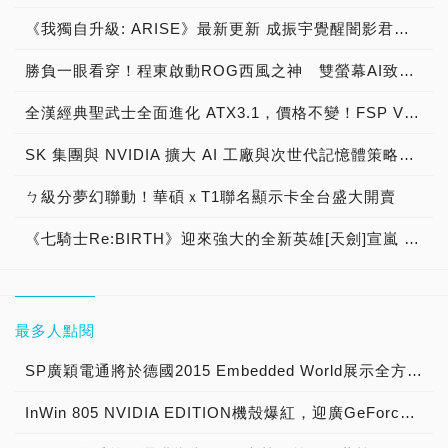
《我獨自升級: ARISE》最新更新 成振宇覺醒闇影君主繼承者
勝負一眼看穿！程東啟動ROG西風之神 雙螢幕AI致勝全局
全漢經典聖武士全面進化 ATX3.1，價格不變！FSP VIC BD+ 電競入門最強銅牌電源！ ATX 3.1、全新壓紋線材、登錄享 5 年保固，打造新世代入門電競首選
SK 集團與 NVIDIA 擴大 AI 工廠與次世代記憶體策略合作 規模逾 5,000 億美元的 NVIDIA-SK AI 計畫（NVIDIA-SK AI Initiative）， 涵蓋 SK Telecom 最高達 2GW 的 AI 工廠，以及與 SK 海力士的長期 AI 記憶體合作
ㄅ級分夢幻聯動！華碩ｘT1聯名顯示卡全台盛大開賣
《七騎士Re:BIRTH》迎來強大的全新英雄[天劍]宣嵐 同步推出韓國主題劇情
最多人點閱
SP廣穎電通將於德國2015 Embedded World展示全方位工控系列產品
InWin 805 NVIDIA EDITION機殼爆紅，迎廣GeForce GTX特仕版機箱正式開賣！