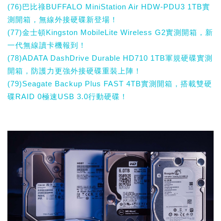
(76)巴比祿BUFFALO MiniStation Air HDW-PDU3 1TB實
測開箱，無線外接硬碟新登場！
(77)金士頓Kingston MobileLite Wireless G2實測開箱，新
一代無線讀卡機報到！
(78)ADATA DashDrive Durable HD710 1TB軍規硬碟實測
開箱，防護力更強外接硬碟重裝上陣！
(79)Seagate Backup Plus FAST 4TB實測開箱，搭載雙硬
碟RAID 0極速USB 3.0行動硬碟！