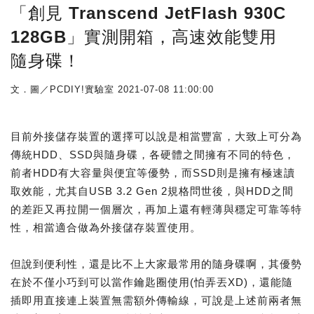
「創見 Transcend JetFlash 930C
128GB」實測開箱，高速效能雙用
隨身碟！
文．圖／PCDIY!實驗室
2021-07-08 11:00:00
目前外接儲存裝置的選擇可以說是相當豐富，大致上可分為
傳統HDD、SSD與隨身碟，各硬體之間擁有不同的特色，
前者HDD有大容量與便宜等優勢，而SSD則是擁有極速讀
取效能，尤其自USB 3.2 Gen 2規格問世後，與HDD之間
的差距又再拉開一個層次，再加上還有輕薄與穩定可靠等特
性，相當適合做為外接儲存裝置使用。
但說到便利性，還是比不上大家最常用的隨身碟啊，其優勢
在於不僅小巧到可以當作鑰匙圈使用(怕弄丟XD)，還能隨
插即用直接連上裝置無需額外傳輸線，可說是上述前兩者無