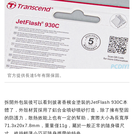
官方提供長達5年有限保固。
拆開外包裝後可以看到披著香檳金塗裝的JetFlash 930C本
體了，外殼材質採用了鋁合金噴砂噴砂打造，除了擁有堅固
的防護力，散熱效能上也有一定的幫助，實際大小為長寬厚
71.3x20x7.8mm，重量僅11g，屬於一般正常的隨身碟尺
寸，維持輕薄小巧可隨身攜帶的特色。