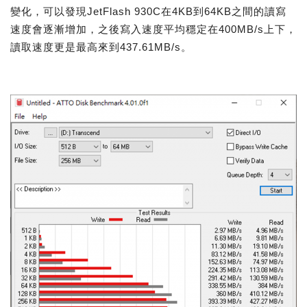
變化，可以發現JetFlash 930C在4KB到64KB之間的讀寫
速度會逐漸增加，之後寫入速度平均穩定在400MB/s上下，
讀取速度更是最高來到437.61MB/s。