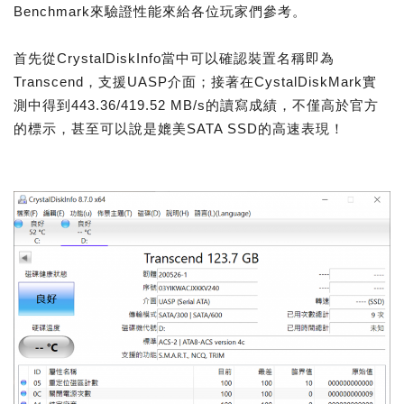
Benchmark來驗證性能來給各位玩家們參考。
首先從CrystalDiskInfo當中可以確認裝置名稱即為
Transcend，支援UASP介面；接著在CystalDiskMark實
測中得到443.36/419.52 MB/s的讀寫成績，不僅高於官方
的標示，甚至可以說是媲美SATA SSD的高速表現！