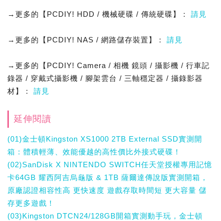
→更多的【PCDIY! HDD / 機械硬碟 / 傳統硬碟】：
請見
→更多的【PCDIY! NAS / 網路儲存裝置】：
請見
→更多的【PCDIY! Camera / 相機 鏡頭 / 攝影機 / 行車記
錄器 / 穿戴式攝影機 / 腳架雲台 / 三軸穩定器 / 攝錄影器
材】：
請見
延伸閱讀
(01)金士頓Kingston XS1000 2TB External SSD實測開
箱：體積輕薄、效能優越的高性價比外接式硬碟！
(02)SanDisk X NINTENDO SWITCH任天堂授權專用記憶
卡64GB 耀西阿吉烏龜版 & 1TB 薩爾達傳說版實測開箱，
原廠認證相容性高 更快速度 遊戲存取時間短 更大容量 儲
存更多遊戲！
(03)Kingston DTCN24/128GB開箱實測動手玩，金士頓