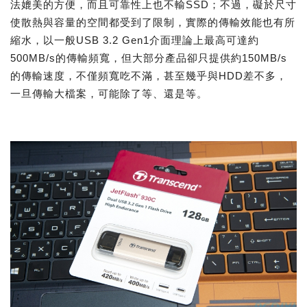
法媲美的方便，而且可靠性上也不輸SSD；不過，礙於尺寸
使散熱與容量的空間都受到了限制，實際的傳輸效能也有所
縮水，以一般USB 3.2 Gen1介面理論上最高可達約
500MB/s的傳輸頻寬，但大部分產品卻只提供約150MB/s
的傳輸速度，不僅頻寬吃不滿，甚至幾乎與HDD差不多，
一旦傳輸大檔案，可能除了等、還是等。