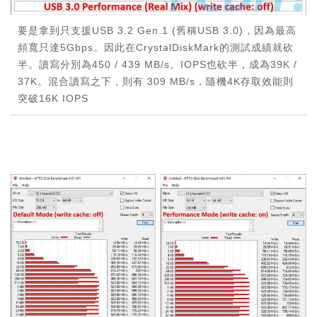
要是拿到只支援USB 3.2 Gen.1 (舊稱USB 3.0)，因為最高
頻寬只達5Gbps。因此在CrystalDiskMark的測試成績就砍
半。讀寫分別為450 / 439 MB/s。IOPS也砍半，成為39K /
37K。混合讀寫之下，則有 309 MB/s，隨機4K存取效能則
突破16K IOPS