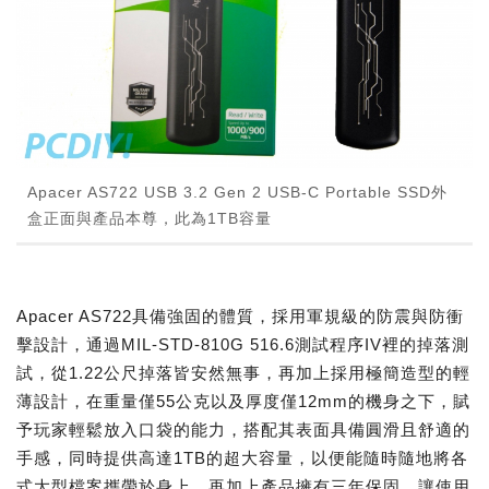
Apacer AS722 USB 3.2 Gen 2 USB-C Portable SSD外
盒正面與產品本尊，此為1TB容量
Apacer AS722具備強固的體質，採用軍規級的防震與防衝
擊設計，通過MIL-STD-810G 516.6測試程序IV裡的掉落測
試，從1.22公尺掉落皆安然無事，再加上採用極簡造型的輕
薄設計，在重量僅55公克以及厚度僅12mm的機身之下，賦
予玩家輕鬆放入口袋的能力，搭配其表面具備圓滑且舒適的
手感，同時提供高達1TB的超大容量，以便能隨時隨地將各
式大型檔案攜帶於身上，再加上產品擁有三年保固，讓使用