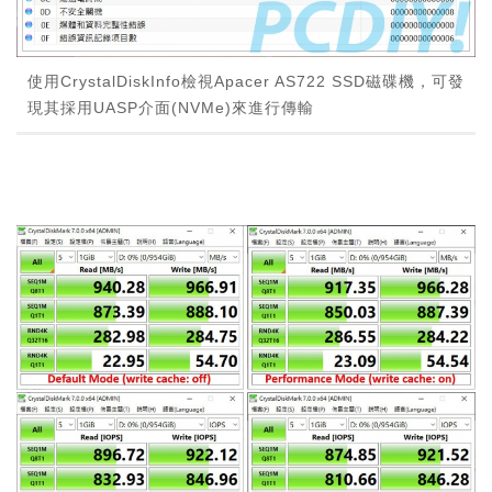
使用CrystalDiskInfo檢視Apacer AS722 SSD磁碟機，可發
現其採用UASP介面(NVMe)來進行傳輸