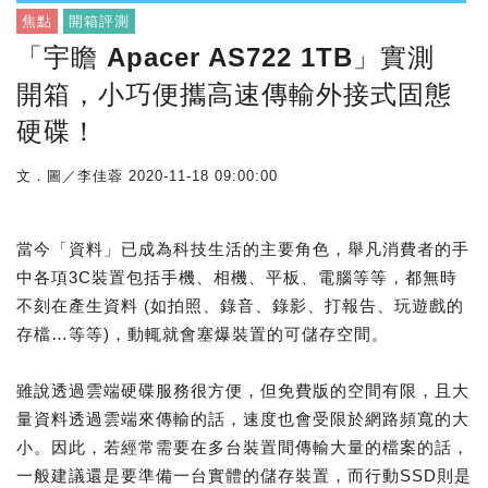
焦點
開箱評測
「宇瞻 Apacer AS722 1TB」實測
開箱，小巧便攜高速傳輸外接式固態
硬碟！
文．圖／李佳蓉
2020-11-18 09:00:00
當今「資料」已成為科技生活的主要角色，舉凡消費者的手
中各項3C裝置包括手機、相機、平板、電腦等等，都無時
不刻在產生資料 (如拍照、錄音、錄影、打報告、玩遊戲的
存檔…等等)，動輒就會塞爆裝置的可儲存空間。
雖說透過雲端硬碟服務很方便，但免費版的空間有限，且大
量資料透過雲端來傳輸的話，速度也會受限於網路頻寬的大
小。因此，若經常需要在多台裝置間傳輸大量的檔案的話，
一般建議還是要準備一台實體的儲存裝置，而行動SSD則是