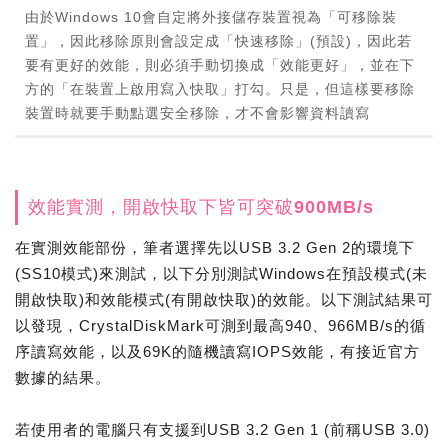
由於Windows 10會自定將外接儲存裝置視為「可移除裝
置」，因此移除原則會設定成「快速移除」(預設)，因此若
要有更好的效能，則必須手動切換成「效能更好」，並在下
方的「在裝置上啟用寫入快取」打勾。只是，但這樣要移除
裝置時就要手動點選安全移除，才不會影響資料讀寫
效能實測，開啟快取下皆可突破900MB/s
在實測效能部份，筆者選擇先以USB 3.2 Gen 2的環境下
(SS10模式)來測試，以下分別測試Windows在預設模式(未
開啟快取)和效能模式(有開啟快取)的效能。以下測試結果可
以發現，CrystalDiskMark可測到最高940、966MB/s的循
序讀寫效能，以及69K的隨機讀寫IOPS效能，有接近官方
數據的結果。
若使用者的電腦只有支援到USB 3.2 Gen 1 (前稱USB 3.0)