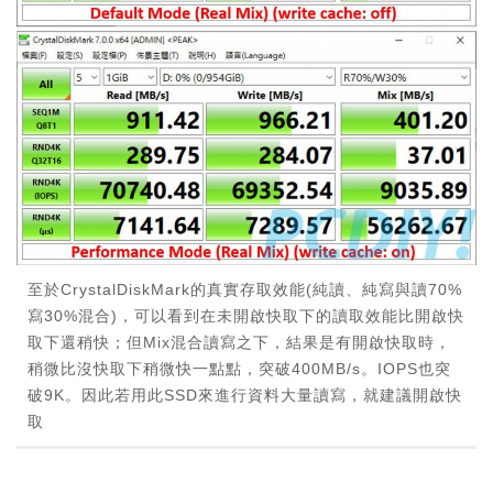
至於CrystalDiskMark的真實存取效能(純讀、純寫與讀70%
寫30%混合)，可以看到在未開啟快取下的讀取效能比開啟快
取下還稍快；但Mix混合讀寫之下，結果是有開啟快取時，
稍微比沒快取下稍微快一點點，突破400MB/s。IOPS也突
破9K。因此若用此SSD來進行資料大量讀寫，就建議開啟快
取