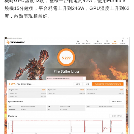
機時GPU溫度43度，整機平台耗電約42W，使用Furmark
燒機15分鐘後，平台耗電上升到246W，GPU溫度上升到62
度，散熱表現相當好。