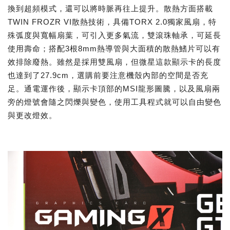
換到超頻模式，還可以將時脈再往上提升。散熱方面搭載
TWIN FROZR VI散熱技術，具備TORX 2.0獨家風扇，特
殊弧度與寬幅扇葉，可引入更多氣流，雙滾珠軸承，可延長
使用壽命；搭配3根8mm熱導管與大面積的散熱鰭片可以有
效排除廢熱。雖然是採用雙風扇，但微星這款顯示卡的長度
也達到了27.9cm，選購前要注意機殼內部的空間是否充
足。通電運作後，顯示卡頂部的MSI龍形圖騰，以及風扇兩
旁的燈號會隨之閃爍與變色，使用工具程式就可以自由變色
與更改燈效。