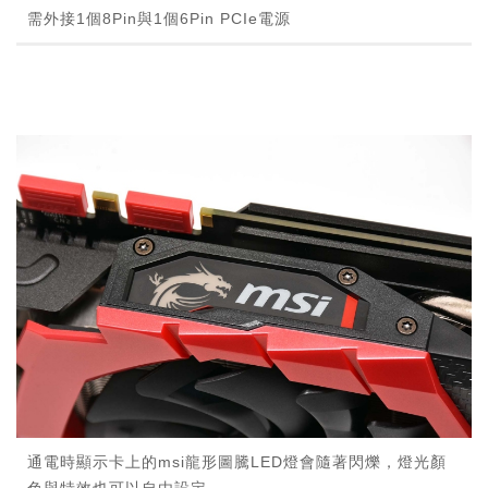
需外接1個8Pin與1個6Pin PCIe電源
通電時顯示卡上的msi龍形圖騰LED燈會隨著閃爍，燈光顏