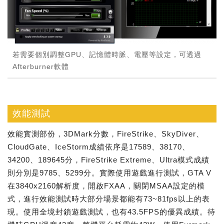
若需要個別調整GPU、記憶體時脈、電壓等設定，可透過
Afterburner軟體
效能測試
效能實測部份，3DMark分數，FireStrike、SkyDiver、
CloudGate、IceStorm成績依序是17589、38170、
34200、189645分，FireStrike Extreme、Ultra模式成績
則分別是9785、5299分。實際使用遊戲進行測試，GTA V
在3840x2160解析度，開啟FXAA，關閉MSAA設定的模
式，進行效能測試時大部分場景都能有73~81fps以上的表
現。使用全境封鎖遊戲測試，也有43.5FPS的優異成績。待