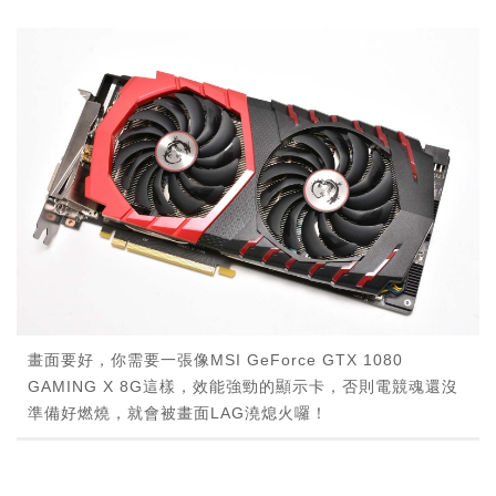
畫面要好，你需要一張像MSI GeForce GTX 1080
GAMING X 8G這樣，效能強勁的顯示卡，否則電競魂還沒
準備好燃燒，就會被畫面LAG澆熄火囉！