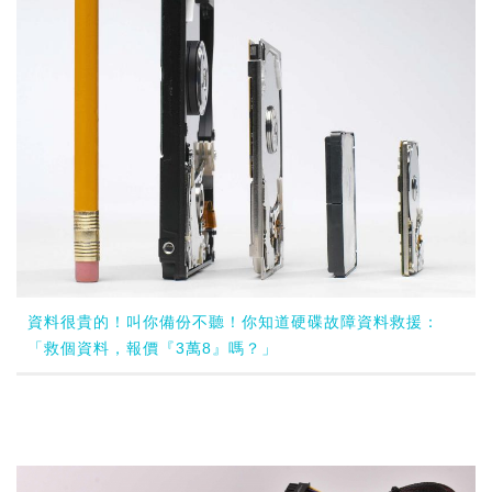
資料很貴的！叫你備份不聽！你知道硬碟故障資料救援：
「救個資料，報價『3萬8』嗎？」