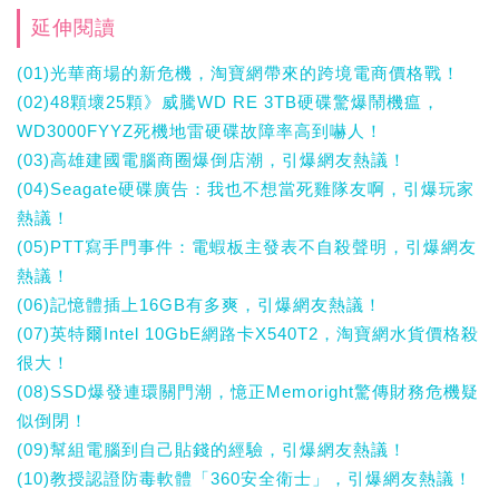
延伸閱讀
(01)光華商場的新危機，淘寶網帶來的跨境電商價格戰！
(02)48顆壞25顆》威騰WD RE 3TB硬碟驚爆鬧機瘟，
WD3000FYYZ死機地雷硬碟故障率高到嚇人！
(03)高雄建國電腦商圈爆倒店潮，引爆網友熱議！
(04)Seagate硬碟廣告：我也不想當死雞隊友啊，引爆玩家
熱議！
(05)PTT寫手門事件：電蝦板主發表不自殺聲明，引爆網友
熱議！
(06)記憶體插上16GB有多爽，引爆網友熱議！
(07)英特爾Intel 10GbE網路卡X540T2，淘寶網水貨價格殺
很大！
(08)SSD爆發連環關門潮，憶正Memoright驚傳財務危機疑
似倒閉！
(09)幫組電腦到自己貼錢的經驗，引爆網友熱議！
(10)教授認證防毒軟體「360安全衛士」，引爆網友熱議！