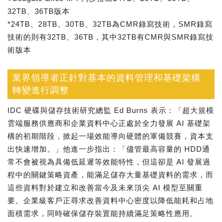
32TB、36TB版本
*24TB、28TB、30TB、32TB為CMR錄寫技術，SMR錄寫
技術的則有32TB、36TB，其中32TB有CMR與SMR錄寫技
術版本
業界領導者正針對基本的資料管理和基礎架構
轉變進行調整
IDC 硬碟與儲存技術研究總監 Ed Burns 表示：「超大規模
雲端服務供應商和企業資料中心正處於全力發展 AI 基礎架
構的初期階段，掀起一場效能導向硬體的軍備競賽，資本支
出快速增加。」他進一步指出：「儘管最高容量的 HDD通
常不會被視為具備低延遲等效能特性，但這卻是 AI 發展過
程中的關鍵策略資產，能滿足儲存大量基礎資料的需求，而
這些資料對於建立和改善當今及未來頂尖 AI 模型至關重
要。企業級客戶正尋求改善資料中心密度以降低能耗和占地
面積需求，同時確保儲存裝置能持續滿足策略性應用。