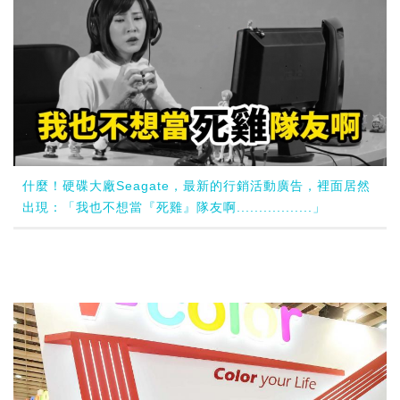
什麼！硬碟大廠Seagate，最新的行銷活動廣告，裡面居然
出現：「我也不想當『死雞』隊友啊.................」