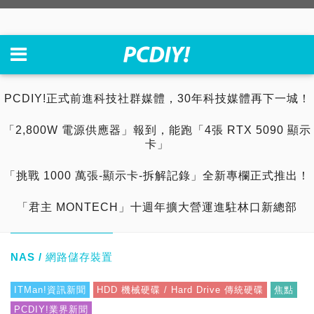
PCDIY!正式前進科技社群媒體，30年科技媒體再下一城！
「2,800W 電源供應器」報到，能跑「4張 RTX 5090 顯示
卡」
「挑戰 1000 萬張-顯示卡-拆解記錄」全新專欄正式推出！
「君主 MONTECH」十週年擴大營運進駐林口新總部
NAS / 網路儲存裝置
ITMan!資訊新聞
HDD 機械硬碟 / Hard Drive 傳統硬碟
焦點
PCDIY!業界新聞