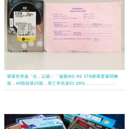
硬碟世界最「狂」記錄：「威騰WD RE 3TB硬碟驚爆鬧機
瘟，48顆就壞25顆，死亡率高達52.08%...................」