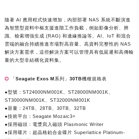
隨著 AI 應用程式快速增加，內部部署 NAS 系統不斷演進
為智慧型資料中樞支援進階工作負載，例如影像分析、辨
識、檢索增強生成 (RAG) 和邊緣推論等。AI、IoT 和混合
雲端的融合持續推進市場對高容量、高資料完整性的 NAS
解決方案需求，這些解決方案可以管理具有低延遲和高傳輸
量的大型非結構化資料集。
「Seagate Exos M系列」30TB機種規格表
●型號：ST24000NM001K、ST28000NM001K、
ST30000NM001K、ST32000NM001K
●容量：24TB、28TB、30TB、32TB
●技術平台：Seagate Mozaic3+
●採用磁頭：電漿寫入磁頭 Plasmonic Writer
●採用碟片：超晶格鉑合金碟片 Superlattice Platinum-