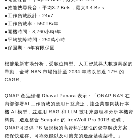
●效能搜尋噪音：平均3.2 Bels，最大3.4 Bels
●工作負載設計：24x7
●工作負載率：550TB/年
●開機時間：8,760小時/年
●平均故障時間：250萬小時
●保固期：5年有限保固
根據最新市場分析，受數位轉型、人工智慧與大數據興起的
帶動，全球 NAS 市場預計至 2034 年將以超過 17% 的
CAGR。
QNAP 產品經理 Dhaval Panara 表示：「QNAP NAS 在
內部部署AI 工作負載的應用日益廣泛，讓企業能夠執行本
機 AI 模型，並運用 RAG 和 LLM 技術來處理和分析本機資
料集。透過整合 Seagate 的 IronWolf Pro 30TB 硬碟，
QNAP可提供 PB 級規模的高資料完整性的儲存解決方案，
確保快速存、可靠效能以及可擴充的邊緣基礎架構。」