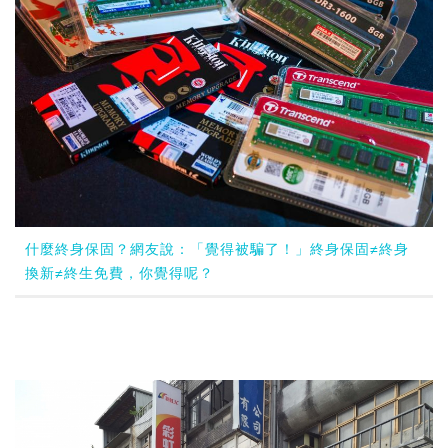
什麼終身保固？網友說：「覺得被騙了！」終身保固≠終身
換新≠終生免費，你覺得呢？