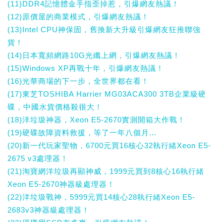
(11)DDR4記憶體金手指歪掉惹，引爆網友熱議！
(12)原價屋的商業模式，引爆網友熱議！
(13)Intel CPU神保固，舊換新大升級引爆網友狂推聯強
貨！
(14)日本寬頻網路10G光纖上網，引爆網友熱議！
(15)Windows XP再戰十年，引爆網友熱議！
(16)光華商場的下一步，全世界都在看！
(17)東芝TOSHIBA Harrier MG03ACA300 3TB企業級硬
碟，中國水貨價格殺很大！
(18)洋垃圾神器，Xeon E5-2670實測開箱大作戰！
(19)硬碟故障資料救援，等了一年八個月...
(20)新一代玩家聖物，6700元買16核心32執行緒Xeon E5-
2675 v3處理器！
(21)淘寶網洋垃圾再顯神威，1999元買到8核心16執行緒
Xeon E5-2670神器級處理器！
(22)洋垃圾戰神，5999元買14核心28執行緒Xeon E5-
2683v3神器級處理器！