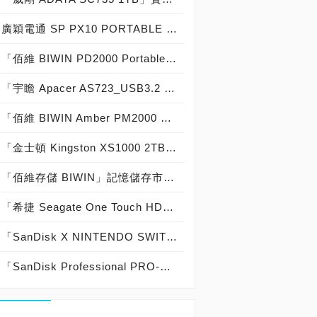
廣穎電通 SP PX10 PORTABLE SSD 1TB實測開箱，USB 3.2 Gen2 10Gb/s高顏值行動固態硬碟閃耀登場！
「佰維 BIWIN PD2000 Portable SSD 1TB」實測開箱，USB 3.2 Gen 2x2 20Gb/s「口紅造型」精品級移動固態硬碟！
「宇瞻 Apacer AS723_USB3.2 Gen2 x2 USB-C Portable SSD 2TB」實測開箱，「影像職人專屬」軍規級「防撞、抗震、耐摔、耐壓」USB 3.2 Gen 2x2外接式固態硬碟！
「佰維 BIWIN Amber PM2000 Portable SSD 1TB」實測開箱，史上最強「超小：61.4mm 超薄：11mm 超輕：39.5g 超磁：10N 超快：2,000MB/s 超猛：五年保固」精品級磁吸式外接固態硬碟！
「金士頓 Kingston XS1000 2TB External SSD」實測開箱，USB 3.2 Gen2 10Gb/s「體積輕薄、效能優越」外接式固態硬碟！
「佰維存儲 BIWIN」記憶儲存市場經營有成，獲得PCDIY!第十九屆玩家票選品牌大賞2024「DRAM、SSD」最佳品牌肯定！
「希捷 Seagate One Touch HDD with Password 5TB」密碼保護版實測開箱，「AES-256硬體加密」資料安全超放心外接式行動硬碟！
「SanDisk X NINTENDO SWITCH任天堂授權專用記憶卡64GB 耀西阿吉烏龜版 & 1TB 薩爾達傳說版」實測開箱，原廠認證相容性高 更快速度 遊戲存取時間短 更大容量 儲存更多遊戲！
「SanDisk Professional PRO-BLADE TRANSPORT feat. PRO-BLADE SSD MAG 2TB」實測開箱，「USB 3.2 Gen 2x2 20Gbps」外接模組化固態硬碟！