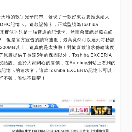
華新天地的歆宇光華門市，發現了一款好東西要推薦給大
SDHC記憶卡。這款記憶卡，正式型號為Toshiba
看之下其實似乎只是一張普通的記憶卡。然而惡魔總是藏在細
GB，但是官方宣告的讀寫速度，最高竟然可以達到每秒讀
都破200MB以上，這真的是太快啦！對於喜歡追求傳輸速度
提供了長達5年的保固以外，Toshiba EXCERIA
話說。至於大家關心的售價，在Autobuy網站上看到的
記憶卡的追求者，這款Toshiba EXCERIA記憶卡可以
堅不破，唯快不破唷！