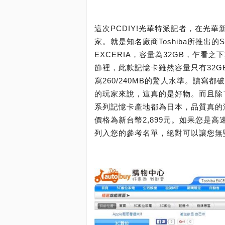
這次PCDIY!光華特派記者，在光
家。就是知名廠商Toshiba所推出的
EXCERIA，容量為32GB，乍
節裡，此款記憶卡雖然容量只有32
寫260/240MB的驚人水準。讀寫
的玩家來說，這真的是好物。而且除了原廠
系列記憶卡產地都為日本，品質真的沒
價格為新台幣2,899元。如果您是高速
列入您的參考名單，絕對可以讓您無