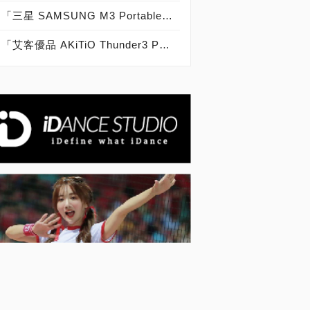
「三星 SAMSUNG M3 Portable 4TB」實測開箱，史上最大容量2.5吋外接式硬碟！
「艾客優品 AKiTiO Thunder3 PCIe SSD 1.2TB」實測開箱，Thunderbolt 3.0史上最快外接固態硬碟！