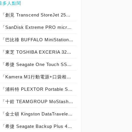
最多人點閱
「創見 Transcend StoreJet 25C3S 2TB & 25C3N 2TB」實測開箱，輕薄時尚內建獨家檔案救援外接式硬碟！
「SanDisk Extreme PRO microSDHC UHS-I V30 U3 A1 32GB 記憶卡」實測開箱，讀取667x寫入600x的記憶卡世界頂尖之作！
「巴比祿 BUFFALO MiniStation Extreme HD-PZFU3 2TB」實測開箱，日本製軍規精品級外接硬碟！
「東芝 TOSHIBA EXCERIA 32GB SDHC記憶卡」簡測開箱，記憶卡也能如此神速！
「希捷 Seagate One Touch SSD 1TB Feat. Seagate BarraCuda Fast SSD 1TB」實測開箱，外接式固態硬碟重裝上陣！
「Kamera M1行動電源+口袋相簿 64GB」多功能行動電源開箱實測，iPhone容量救星降臨！
「浦科特 PLEXTOR Portable SSD EX1 128GB」實測開箱，外接式固態硬碟中的高顏值極致精品！
「十銓 TEAMGROUP MoStash 32GB魔立碟」實測開箱，是iPhone容量救星也是超酷手機立架！
「金士頓 Kingston DataTraveler 2000 32GB」實測開箱，IP57防水防塵實體鍵盤加密防護隨身碟！
「希捷 Seagate Backup Plus 4TB」實測開箱，USB 3.0大容量外接硬碟！