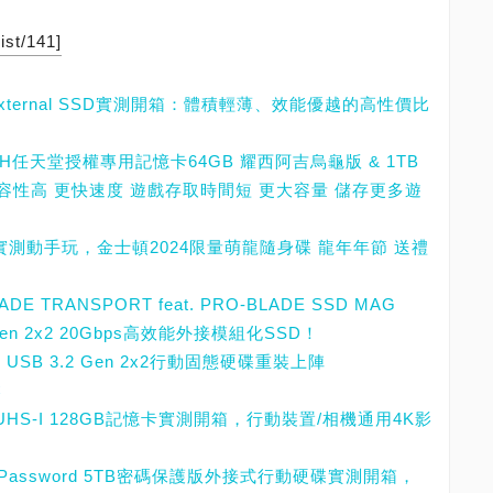
ist/141]
2TB External SSD實測開箱：體積輕薄、效能優越的高性價比
SWITCH任天堂授權專用記憶卡64GB 耀西阿吉烏龜版 & 1TB
性高 更快速度 遊戲存取時間短 更大容量 儲存更多遊
8GB開箱實測動手玩，金士頓2024限量萌龍隨身碟 龍年年節 送禮
-BLADE TRANSPORT feat. PRO-BLADE SSD MAG
en 2x2 20Gbps高效能外接模組化SSD！
實測，USB 3.2 Gen 2x2行動固態硬碟重裝上陣
C
 SDXC UHS-I 128GB記憶卡實測開箱，行動裝置/相機通用4K影
D with Password 5TB密碼保護版外接式行動硬碟實測開箱，