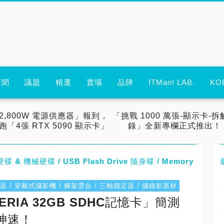
新聞
議題
精選
賣場
品牌
ITMan! LAB.
KO
2,800W 電源供應器」報到，
「挑戰 1000 萬張-顯示卡-拆
跑「4張 RTX 5090 顯示卡」
錄」全新專欄正式推出！
碟 & 機械硬碟 / USB Flash Drive 隨身碟 / Memory
記錄器 / 穿戴式攝影機 / 腳架雲台 / 三軸穩定器 / 攝錄影器材
CERIA 32GB SDHC記憶卡」簡測
神速！