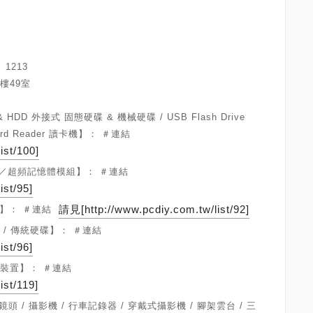
、1213
樓49室
& HDD 外接式 固態硬碟 & 機械硬碟 / USB Flash Drive
Card Reader 讀卡機】： ＃連結
ist/100]
憶體／超頻記憶體模組】： ＃連結
ist/95]
請見[http://www.pcdiy.com.tw/list/92]
碟】： ＃連結
碟 / 傳統硬碟】： ＃連結
ist/96]
儲存裝置】： ＃連結
ist/119]
機 鏡頭 / 攝影機 / 行車記錄器 / 穿戴式攝影機 / 腳架雲台 / 三