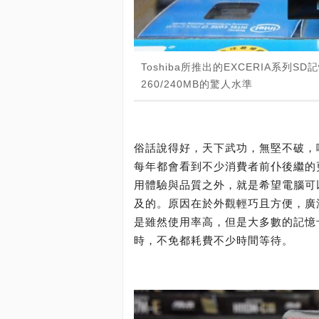
Toshiba所推出的EXCERIA系
260/240MB的驚人水準
俗話說得好，天下武功，無堅不破，
每年都會看到不少消費者前仆後繼的
用體驗與品質之外，就是希望電腦可
及的。原因在於外觀輕巧且方便，廣
是雖然使用率高，但是大多數的記憶
時，不免都耗費不少時間等待。