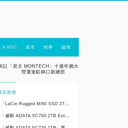
L X KOC
影音
粉專
論壇
解記
「君主 MONTECH」十週年擴大
營運進駐林口新總部
最近新增
「LaCie Rugged MINI SSD 2TB」實測開箱，「USB 3.2 Gen 2x2 穩固精悍」20Gbps 外接式固態硬碟專業首選！
「威剛 ADATA SC750 2TB External SSD」實測開箱，USB 3.2 Gen2 10Gb/s 免傳輸線「袖珍便攜」高效能外接式固態硬碟！
「威剛 ADATA SC735 1TB」實測開箱，「USB 3.2 Gen 2 10Gb/s」超輕巧「1.22m 軍規防摔」外接式固態硬碟！