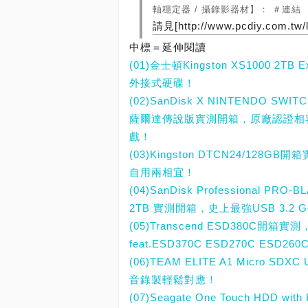
軸穩定器 / 攝錄影器材】： ＃連結
請見[http://www.pcdiy.com.tw/l
中標＝延伸閱讀
(01)金士頓Kingston XS1000 
外接式硬碟！
(02)SanDisk X NINTENDO 
薩爾達傳說版實測開箱，原廠認證相容
戲！
(03)Kingston DTCN24/12
自用兩相宜！
(04)SanDisk Professional PRO
2TB 實測開箱，史上最強USB 3.2 G
(05)Transcend ESD380C開箱
feat.ESD370C ESD270C ESD260
(06)TEAM ELITE A1 Micro
音錄製輕鬆對應！
(07)Seagate One Touch HD