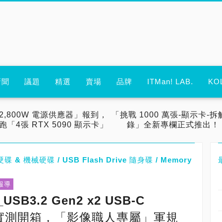
新聞
議題
精選
賣場
品牌
ITMan! LAB.
KO
2,800W 電源供應器」報到，
「挑戰 1000 萬張-顯示卡-拆
跑「4張 RTX 5090 顯示卡」
錄」全新專欄正式推出！
碟 & 機械硬碟 / USB Flash Drive 隨身碟 / Memory
報導
USB3.2 Gen2 x2 USB-C
2TB」實測開箱，「影像職人專屬」軍規