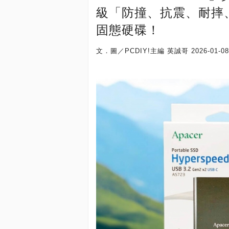
級「防撞、抗震、耐摔、耐壓
固態硬碟！
文．圖／PCDIY!主編 英誠哥
2026-01-08