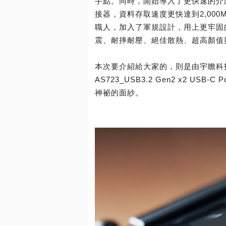
手點。同時，開始導入了更快速的介面，引進
接器，資料存取速度更快達到2,00
職人，加入了軍規設計，用上更牢固
震、耐摔耐壓、絕佳散熱、超高顏值
本次要介紹給大家的，則是由宇瞻科技
AS723_USB3.2 Gen2 x2 US
神祕的面紗。