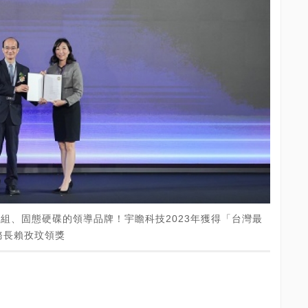
體模組、固態硬碟的領導品牌！宇瞻科技2023年獲得「台灣最
務長賴孜玟領獎