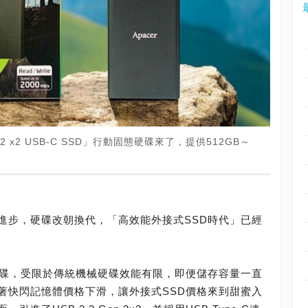
Gen2 x2 USB-C SSD」行動固態硬碟來了，提供512GB～
進步，硬碟改朝換代，「高效能外接式SSD時代」已經
硬碟，受限於傳統機械硬碟效能有限，即便儲存容量一直
著快閃記憶體價格下滑，讓外接式SSD價格來到甜蜜入