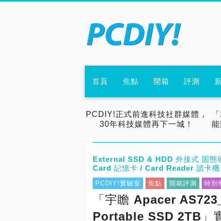
首頁
焦點
開箱
評測
PCDIY!正式前進科技社群媒體，
「
30年科技媒體再下一城！
能
External SSD & HDD 外接式 固態硬
Card 記憶卡 / Card Reader 讀卡機
PCDIY!實驗室
焦點
開箱評測
特別
「宇瞻 Apacer AS723_
Portable SSD 