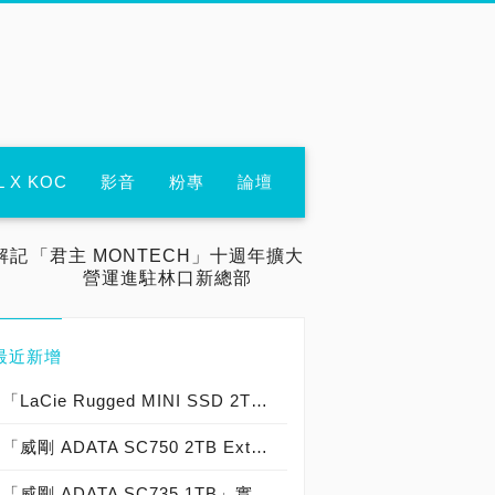
L X KOC
影音
粉專
論壇
解記
「君主 MONTECH」十週年擴大
營運進駐林口新總部
最近新增
「LaCie Rugged MINI SSD 2TB」實測開箱，「USB 3.2 Gen 2x2 穩固精悍」20Gbps 外接式固態硬碟專業首選！
「威剛 ADATA SC750 2TB External SSD」實測開箱，USB 3.2 Gen2 10Gb/s 免傳輸線「袖珍便攜」高效能外接式固態硬碟！
「威剛 ADATA SC735 1TB」實測開箱，「USB 3.2 Gen 2 10Gb/s」超輕巧「1.22m 軍規防摔」外接式固態硬碟！