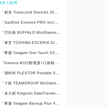
最多人點閱
「創見 Transcend StoreJet 25C3S 2TB & 25C3N 2TB」實測開箱，輕薄時尚內建獨家檔案救援外接式硬碟！
「SanDisk Extreme PRO microSDHC UHS-I V30 U3 A1 32GB 記憶卡」實測開箱，讀取667x寫入600x的記憶卡世界頂尖之作！
「巴比祿 BUFFALO MiniStation Extreme HD-PZFU3 2TB」實測開箱，日本製軍規精品級外接硬碟！
「東芝 TOSHIBA EXCERIA 32GB SDHC記憶卡」簡測開箱，記憶卡也能如此神速！
「希捷 Seagate One Touch SSD 1TB Feat. Seagate BarraCuda Fast SSD 1TB」實測開箱，外接式固態硬碟重裝上陣！
「Kamera M1行動電源+口袋相簿 64GB」多功能行動電源開箱實測，iPhone容量救星降臨！
「浦科特 PLEXTOR Portable SSD EX1 128GB」實測開箱，外接式固態硬碟中的高顏值極致精品！
「十銓 TEAMGROUP MoStash 32GB魔立碟」實測開箱，是iPhone容量救星也是超酷手機立架！
「金士頓 Kingston DataTraveler 2000 32GB」實測開箱，IP57防水防塵實體鍵盤加密防護隨身碟！
「希捷 Seagate Backup Plus 4TB」實測開箱，USB 3.0大容量外接硬碟！