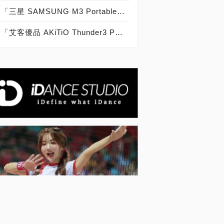
「三星 SAMSUNG M3 Portable 4TB」實測開箱，史上最大容量2.5吋外接式硬碟！
「艾客優品 AKiTiO Thunder3 PCIe SSD 1.2TB」實測開箱，Thunderbolt 3.0史上最快外接固態硬碟！