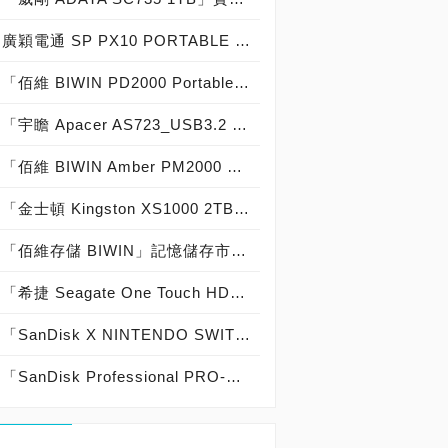
廣穎電通 SP PX10 PORTABLE SSD 1TB實測開箱，USB 3.2 Gen2 10Gb/s高顏值行動固態硬碟閃耀登場！
「佰維 BIWIN PD2000 Portable SSD 1TB」實測開箱，USB 3.2 Gen 2x2 20Gb/s「口紅造型」精品級移動固態硬碟！
「宇瞻 Apacer AS723_USB3.2 Gen2 x2 USB-C Portable SSD 2TB」實測開箱，「影像職人專屬」軍規級「防撞、抗震、耐摔、耐壓」USB 3.2 Gen 2x2外接式固態硬碟！
「佰維 BIWIN Amber PM2000 Portable SSD 1TB」實測開箱，史上最強「超小：61.4mm 超薄：11mm 超輕：39.5g 超磁：10N 超快：2,000MB/s 超猛：五年保固」精品級磁吸式外接固態硬碟！
「金士頓 Kingston XS1000 2TB External SSD」實測開箱，USB 3.2 Gen2 10Gb/s「體積輕薄、效能優越」外接式固態硬碟！
「佰維存儲 BIWIN」記憶儲存市場經營有成，獲得PCDIY!第十九屆玩家票選品牌大賞2024「DRAM、SSD」最佳品牌肯定！
「希捷 Seagate One Touch HDD with Password 5TB」密碼保護版實測開箱，「AES-256硬體加密」資料安全超放心外接式行動硬碟！
「SanDisk X NINTENDO SWITCH任天堂授權專用記憶卡64GB 耀西阿吉烏龜版 & 1TB 薩爾達傳說版」實測開箱，原廠認證相容性高 更快速度 遊戲存取時間短 更大容量 儲存更多遊戲！
「SanDisk Professional PRO-BLADE TRANSPORT feat. PRO-BLADE SSD MAG 2TB」實測開箱，「USB 3.2 Gen 2x2 20Gbps」外接模組化固態硬碟！