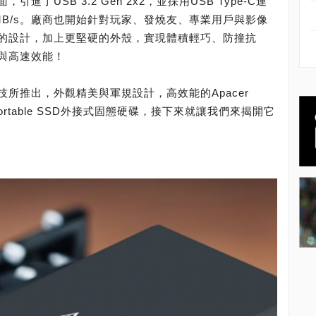
了USB 3.2 Gen 2x2，並採用USB Type-C連
0MB/s。廠商也開始針對玩家、發燒友、專業用戶與影像
的設計，加上更堅硬的外殼，實現體積輕巧、防撞抗
與高速效能！
所推出，外觀精美與軍規設計，高效能的Apacer
B-C Portable SSD外接式固態硬碟，接下來就讓我們來揭開它