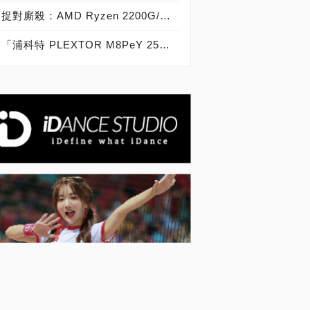
捉對廝殺：AMD Ryzen 2200G/2400G VS Intel Core i3-8100/i5-8400
「浦科特 PLEXTOR M8PeY 256GB、512GB、1TB」實測開箱，玩家級NVMe型PCIe 3.0 x4 SSD效能實測大作戰！