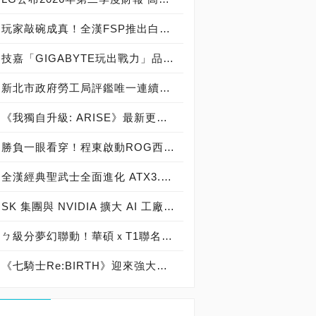
玩家敲碗成真！全漢FSP推出白色 VITA PM MIT 1000W 靜音電源純白上市！ MIT 白金電源首度披上純白戰袍，支援 ATX 3.1、PCIe 5.1，10年保固！
技嘉「GIGABYTE玩出戰力」品牌活動8/3讓玩家「找到專屬配備」
新北市政府勞工局評鑑唯一連續三年獲獎企業！ 宏正三度榮膺新北市政府<友善移工企業>殊榮
《我獨自升級: ARISE》最新更新 成振宇覺醒闇影君主繼承者
勝負一眼看穿！程東啟動ROG西風之神 雙螢幕AI致勝全局
全漢經典聖武士全面進化 ATX3.1，價格不變！FSP VIC BD+ 電競入門最強銅牌電源！ ATX 3.1、全新壓紋線材、登錄享 5 年保固，打造新世代入門電競首選
SK 集團與 NVIDIA 擴大 AI 工廠與次世代記憶體策略合作 規模逾 5,000 億美元的 NVIDIA-SK AI 計畫（NVIDIA-SK AI Initiative）， 涵蓋 SK Telecom 最高達 2GW 的 AI 工廠，以及與 SK 海力士的長期 AI 記憶體合作
ㄅ級分夢幻聯動！華碩ｘT1聯名顯示卡全台盛大開賣
《七騎士Re:BIRTH》迎來強大的全新英雄[天劍]宣嵐 同步推出韓國主題劇情