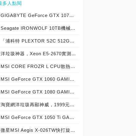
最多人點閱
GIGABYTE GeForce GTX 1070 Xtreme Gaming實測開箱，電競級顯示卡中的頂尖之作！
Seagate IRONWOLF 10TB機械硬碟實測開箱，氦氣填充那嘶狼守護者NAS HDD
「浦科特 PLEXTOR S2C 512GB SSD」實測開箱，超值型固態硬碟中的優質好貨！
洋垃圾神器，Xeon E5-2670實測開箱大作戰！
MSI CORE FROZR L CPU散熱器實測開箱，微星電競產品再添新兵
MSI GeForce GTX 1060 GAMING X 6G實測開箱，玩家級電競顯示卡中的神兵利器！
MSI GeForce GTX 1080 GAMING X 8G實測開箱，史上最強大Pascal自製顯示卡全面來襲！
淘寶網洋垃圾再顯神威，1999元買到8核心16執行緒Xeon E5-2670神器級處理器！
MSI GeForce GTX 1050 Ti GAMING X 4G實測開箱，中階電競顯示卡中的玩家精品！
微星MSI Aegis X-026TW快打旋風V同梱版實測開箱，VR電競桌機的頂尖之作！