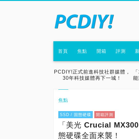
首頁
焦點
開箱
評測
PCDIY!正式前進科技社群媒體，
「
30年科技媒體再下一城！
能
焦點
SSD / 固態硬碟
開箱評測
「美光 Crucial MX3
態硬碟全面來襲！