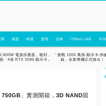
新聞
議題
精選
賣場
品牌
ITMan! LAB.
KO
2,800W 電源供應器」報到，
「挑戰 1000 萬張-顯示卡-拆
跑「4張 RTX 5090 顯示卡」
錄」全新專欄正式推出！
00 750GB」實測開箱，3D NAND固