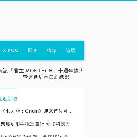
L X KOC
影音
粉專
論壇
解記
「君主 MONTECH」十週年擴大
營運進駐林口新總部
最近新增
《七大罪：Origin》迎來首位可遊玩十誡角色「德里艾利」
聚焦耐用與穩定運行 研揚科技打造新一代 COM Express Type 6 模組
LG公布2026年第二季度財報 高附加價值產品銷售成長與成本競爭力提升，營業獲利年增 147%