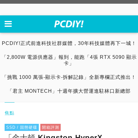
PCDIY!正式前進科技社群媒體，30年科技媒體再下一城！
「2,800W 電源供應器」報到，能跑「4張 RTX 5090 顯示
卡」
「挑戰 1000 萬張-顯示卡-拆解記錄」全新專欄正式推出！
「君主 MONTECH」十週年擴大營運進駐林口新總部
焦點
SSD / 固態硬碟
開箱評測
「金士頓 Kingston HyperX