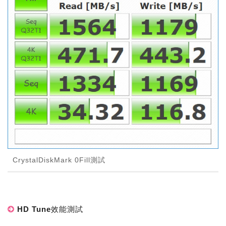
CrystalDiskMark 0Fill測試
HD Tune效能測試