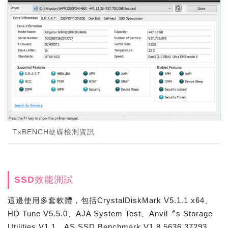
TxBENCH硬碟檢測資訊
SSD效能測試
這邊使用多套軟體，包括CrystalDiskMark V5.1.1 x64、
HD Tune V5.5.0、AJA System Test、Anvil〞s Storage
Utilities V1.1、AS SSD Benchmark V1.8.5636.37293、