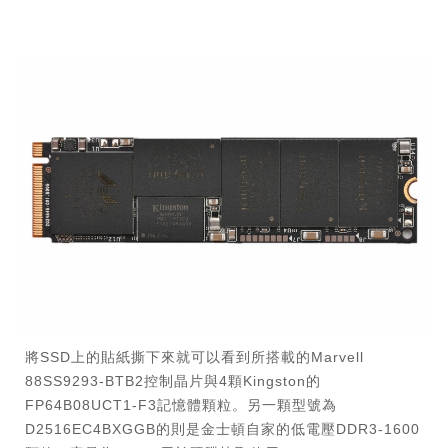
將SSD上的貼紙撕下來就可以看到所搭載的Marvell
88SS9293-BTB2控制晶片與4顆Kingston的
FP64B08UCT1-F3記憶體顆粒。另一顆型號為
D2516EC4BXGGB的則是金士頓自家的低電壓DDR3-1600