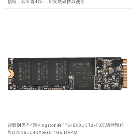
顆粒，容量為4Gb，用於硬碟快取使用
背面則另有4顆Kingston的FP64B08UCT1-F3記憶體顆粒
與D2516EC4BXGGB 4Gb DRAM