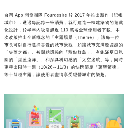
台灣 App 開發團隊 Fourdesire 於 2017 年推出新作《記帳
城市》，透過每記錄一筆消費，就可建造一棟建築物的遊戲
化設計，於半年內吸引超過 110 萬名全球使用者下載。本
次改版推出全新概念的「主題場景（Theme）」讓每一位
市長可以自行選擇喜愛的城市景觀，如讓城市充滿廢墟感的
「失落之都」、被甜點環繞的「甜點群島」、有飽滿夏日氛
圍的「湛藍遠洋」、和深具科幻感的「太空迷航」等，同時
更釋出限時一週（10/26～11/3）的快閃節慶「萬聖驚魂」
等十餘種主題，讓使用者盡情享受經營城市的樂趣。