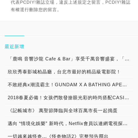
代表PCDIY!雜誌立場，違反上述規定之留言，PCDIY!雜誌
有權逕行刪除您的留言。
最近新增
「鹿鳴 音響沙龍 Cafe & Bar」享受千萬音響盛宴，「聽黑膠 古典樂 流行音樂 談音樂 聊音響 喝咖啡 品美酒」體驗「Burmester 柏林之音旗艦擴大器」與「B&W Nautilus 鸚鵡螺頂級喇叭 」發燒音響迷人魅力！
欣欣秀泰影城柏晶廳，台北市最好的精品級電影院！
不敗經典x潮流霸主！GUNDAM X A BATHING APE® 首度跨界合作
2018春夏必備！女孩們散發搶眼光彩的時尚搭配CASIO TR Mini X JILL by JILLSTUART櫻花粉浪漫限量組合
《記帳城市》 萬聖節降臨與全球百萬市長一起搗蛋
邁向 “情境化娛樂” 新時代，Netflix會員以連網電視探索娛樂新視界
一切越來越怪奇...《怪奇物語2》完整預告釋出