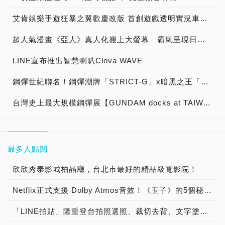
艾肯娛樂手遊狂暴之翼歡慶改版 首創遊戲透明實況車「狂暴列車」現身台北街頭
超人氣漫畫《亞人》真人化搬上大螢幕 霸氣呈現日系變種人的磅礡大戰！
LINE宣布推出智慧喇叭Clova WAVE
鋼彈世紀聯名！鋼彈潮牌「STRICT-G」x暗黑之王「mastermind JAPAN」
台灣史上最大規模鋼彈展【GUNDAM docks at TAIWAN】磅礡登場
最多人點閱
欣欣秀泰影城柏晶廳，台北市最好的精品級電影院！
Netflix正式支援 Dolby Atmos音效！《玉子》的5個秘密數字初公開！
「LINE拍貼」隆重登台拍照選照、裁切去背、文字塗鴉三步完成專屬貼圖