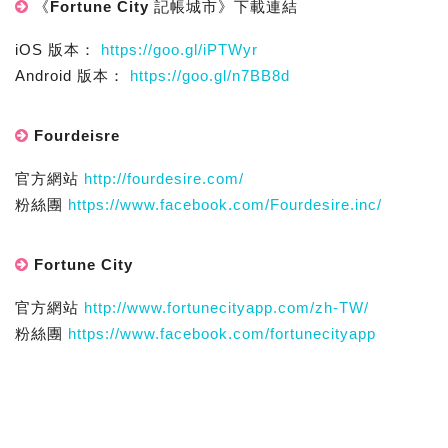
《Fortune City 記帳城市》下載連結
iOS 版本：
https://goo.gl/iPTWyr
Android 版本：
https://goo.gl/n7BB8d
Fourdeisre
官方網站
http://fourdesire.com/
粉絲團
https://www.facebook.com/Fourdesire.inc/
Fortune City
官方網站
http://www.fortunecityapp.com/zh-TW/
粉絲團
https://www.facebook.com/fortunecityapp