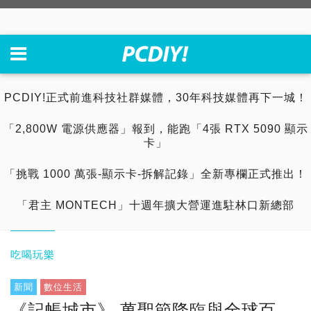
PCDIY!正式前進科技社群媒體，30年科技媒體再下一城！
「2,800W 電源供應器」報到，能跑「4張 RTX 5090 顯示
卡」
「挑戰 1000 萬張-顯示卡-拆解記錄」全新專欄正式推出！
「君主 MONTECH」十週年擴大營運進駐林口新總部
吃喝玩樂
新聞
數位生活
《記帳城市》 萬聖節降臨與全球百