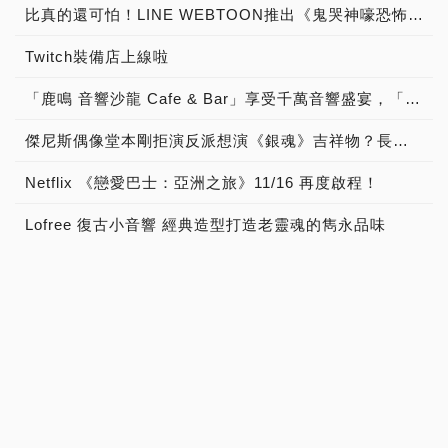
比真的還可怕！LINE WEBTOON推出《鬼哭神嚎恐怖動態特輯》
Twitch裝備店上線啦
「鹿鳴 音響沙龍 Cafe & Bar」享受千萬音響盛宴，「聽黑膠 古典樂 流行音樂 談音樂 聊音響 喝咖啡 品美酒」體驗「Burmester 柏林之音旗艦擴大器」與「B&W Nautilus 鸚鵡螺頂級喇叭 」發燒音響迷人魅力！
傑尼斯偶像堂本剛拒演反派想演《銀魂》吉祥物？長澤雅美下海扮母猩猩？
Netflix 《戀愛巴士：亞洲之旅》11/16 再度啟程！
Lofree 復古小音響 經典造型打造老靈魂的雋永品味
台灣原住民的各種「祭遇」世界級坎城影展發光
艾肯娛樂手遊狂暴之翼歡慶改版 首創遊戲透明實況車「狂暴列車」現身台北街頭
地表最強掃地機器人現身 ECOVACS推雙機合一頂規機種