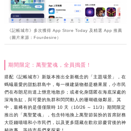
《記帳城市》多次獲得 App Store Today 及精選 App 推薦
（圖片來源：Fourdesire）
期間限定：萬聖驚魂，全員搗蛋！
搭配《記帳城市》新版本推出全新概念的「主題場景」，在
螞蟻最愛的甜點群島中，每一棟建築物都是糖果屋，小市民
們在布朗尼街道上愜意地散步；或者化身隱匿在海底深處的
深海魚缸，與可愛的魚群和閃閃動人的珊瑚礁做鄰居。其
中，最稀有的是僅僅限時 10 天（10/26 ～ 11/3）期間限定
推出的「萬聖驚魂」，包含特地換上萬聖節裝扮的首席財務
大臣錢喵喵和小市民們，以及更多隱藏在歡欣節慶背後的神
秘故事，等待市長們來探索！