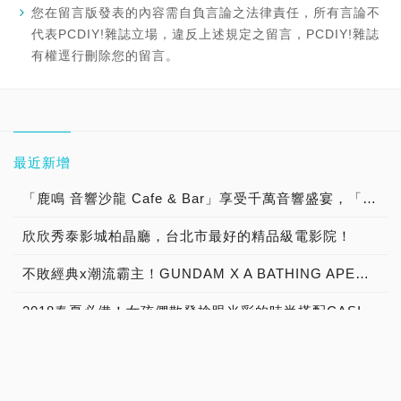
您在留言版發表的內容需自負言論之法律責任，所有言論不
代表PCDIY!雜誌立場，違反上述規定之留言，PCDIY!雜誌
有權逕行刪除您的留言。
最近新增
「鹿鳴 音響沙龍 Cafe & Bar」享受千萬音響盛宴，「聽黑膠 古典樂 流行音樂 談音樂 聊音響 喝咖啡 品美酒」體驗「Burmester 柏林之音旗艦擴大器」與「B&W Nautilus 鸚鵡螺頂級喇叭 」發燒音響迷人魅力！
欣欣秀泰影城柏晶廳，台北市最好的精品級電影院！
不敗經典x潮流霸主！GUNDAM X A BATHING APE® 首度跨界合作
2018春夏必備！女孩們散發搶眼光彩的時尚搭配CASIO TR Mini X JILL by JILLSTUART櫻花粉浪漫限量組合
《記帳城市》 萬聖節降臨與全球百萬市長一起搗蛋
邁向 “情境化娛樂” 新時代，Netflix會員以連網電視探索娛樂新視界