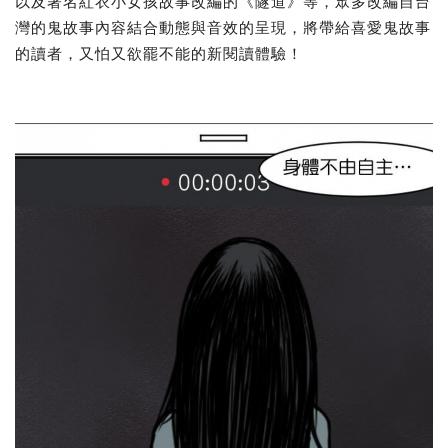
以及著名紅衣小女孩故事改編的《隧道》等，眾多改編自台
灣的鬼故事內容結合動態與音效的呈現，將帶給喜愛鬼故事
的讀者，又怕又欲罷不能的新閱讀體驗！