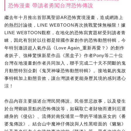
恐怖漫畫 帶讀者勇闖台灣恐怖傳說
繼去年十月推出首部萬聖節AR恐怖實境漫畫，造成網路上
的熱烈討論後，LINE WEBTOON再次挑戰驚悚無極限！據
LINE WEBTOON觀察，在地化的恐怖寫實題材受到讀者青
睞，因此有別於以往都是韓國作家創作的恐怖動態特輯，今
年特別邀請超人氣作品《Love Again_重新再愛？》的創作
者妖子、強棒驚悚新星作品《黑盒子》作者Pony等二十位
台灣在地漫畫創作者共同加入，聯手完成二十天不間斷的鬼
月動態特別企劃《鬼哭神嚎恐怖動態特輯》。接地氣的鬼故
事特輯加上動態音效，讓台灣讀者更能身歷其境的感到透心
涼！
作品內容主要描述台灣民間傳說、民俗禁忌故事，以及發生
於台灣鄉鎮景點的恐怖傳說等，如竊取亡者財物而遭到厄運
纏身的《侵佔》、流傳於南投埔里一帶的平埔族巫女的《番
婆鬼傳說》、結合山中魔神仔傳說與人性黑暗面的《魑魅》