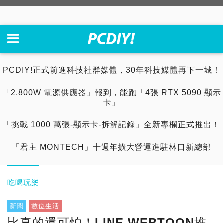
PCDIY!正式前進科技社群媒體，30年科技媒體再下一城！
「2,800W 電源供應器」報到，能跑「4張 RTX 5090 顯示
卡」
「挑戰 1000 萬張-顯示卡-拆解記錄」全新專欄正式推出！
「君主 MONTECH」十週年擴大營運進駐林口新總部
吃喝玩樂
新聞
數位生活
比真的還可怕！LINE WEBTOON推