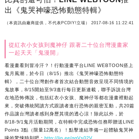
出《鬼哭神嚎恐怖動態特輯》
（本資訊由廠商提供，不代表PCDIY!立場）
2017-08-16 11:22:41
從紅衣小女孩到魔神仔 跟著二十位台灣漫畫家
一起天天「鬼漫開」
看漫畫看到冒冷汗？！行動漫畫平台LINE WEBTOON搭上
鬼月風潮，於今日（8/15）推出《鬼哭神嚎恐怖動態特
輯》，二十位台灣創作者首次結合動態音效呈現不同情境的
鬼故事，8/15開始至9/3進行每日更新連載，聯手訴說台灣
在地恐怖傳說，包括紅衣小女孩、魔神仔等都在漫畫裡動起
來，突破傳統閱讀方式跟讀者進行恐怖的親密互動，共20篇
作品讓台灣讀者感到身歷其境的透心涼！除此以外，於
8/18-9/1鬼月活動期間，在特輯中完成恐怖任務即贈送LINE
Points 3點（限量12萬名）！點擊連結準備一起體驗鬼哭神
嚎的驚悚時刻吧：
http://lin.ee/ggVs02V
。