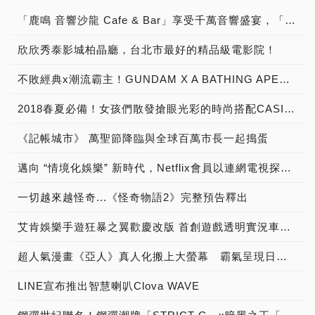
「鹿鳴 音響沙龍 Cafe & Bar」享受千萬音響盛宴，「聽黑膠 古典樂 流行音樂 談音樂 聊音響 喝咖啡 品美酒」體驗「Burmester 柏林之音旗艦擴大器」與「B&W Nautilus 鸚鵡螺頂級喇叭 」發燒音響迷人魅力！
欣欣秀泰影城柏晶廳，台北市最好的精品級電影院！
不敗經典x潮流霸主！GUNDAM X A BATHING APE® 首度跨界合作
2018春夏必備！女孩們散發搶眼光彩的時尚搭配CASIO TR Mini X JILL by JILLSTUART櫻花粉浪漫限量組合
《記帳城市》 萬聖節降臨與全球百萬市長一起搗蛋
邁向 “情境化娛樂” 新時代，Netflix會員以連網電視探索娛樂新視界
一切越來越怪奇...《怪奇物語2》完整預告釋出
艾肯娛樂手遊狂暴之翼歡慶改版 首創遊戲透明實況車「狂暴列車」現身台北街頭
超人氣漫畫《亞人》真人化搬上大螢幕 霸氣呈現日系變種人的磅礡大戰！
LINE宣布推出智慧喇叭Clova WAVE