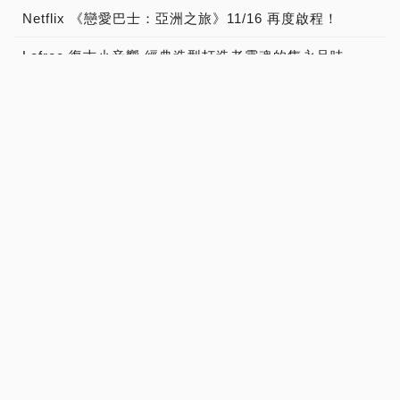
Netflix 《戀愛巴士：亞洲之旅》11/16 再度啟程！
Lofree 復古小音響 經典造型打造老靈魂的雋永品味
台灣原住民的各種「祭遇」世界級坎城影展發光
艾肯娛樂手遊狂暴之翼歡慶改版 首創遊戲透明實況車「狂暴列車」現身台北街頭
地表最強掃地機器人現身 ECOVACS推雙機合一頂規機種
訂閱雜誌
雜誌目錄
雜誌公告
廣告刊登
讀者信箱
關於PCDIY!
© PCDIY Media CORP.
本站圖文著作權所有 未經授權 不得任意轉載使用