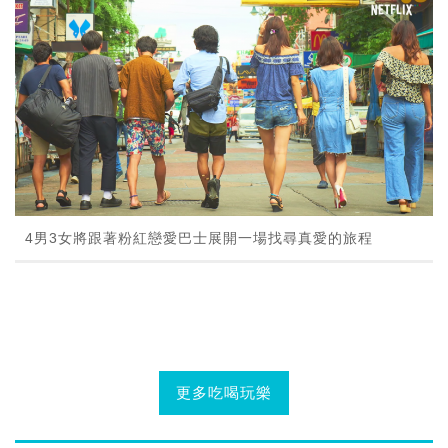
4男3女將跟著粉紅戀愛巴士展開一場找尋真愛的旅程
更多吃喝玩樂