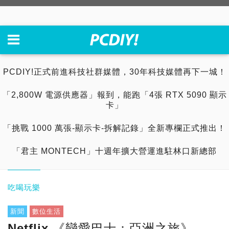
PCDIY!正式前進科技社群媒體，30年科技媒體再下一城！
「2,800W 電源供應器」報到，能跑「4張 RTX 5090 顯示
卡」
「挑戰 1000 萬張-顯示卡-拆解記錄」全新專欄正式推出！
「君主 MONTECH」十週年擴大營運進駐林口新總部
吃喝玩樂
新聞
數位生活
Netflix 《戀愛巴士：亞洲之旅》