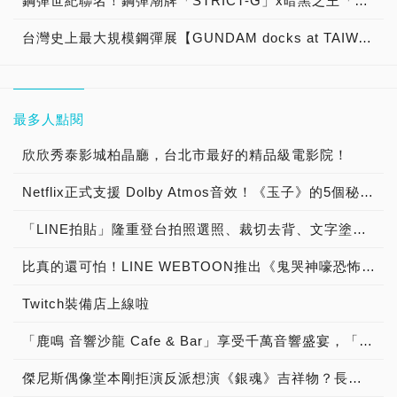
鋼彈世紀聯名！鋼彈潮牌「STRICT-G」x暗黑之王「mastermind JAPAN」
台灣史上最大規模鋼彈展【GUNDAM docks at TAIWAN】磅礡登場
最多人點閱
欣欣秀泰影城柏晶廳，台北市最好的精品級電影院！
Netflix正式支援 Dolby Atmos音效！《玉子》的5個秘密數字初公開！
「LINE拍貼」隆重登台拍照選照、裁切去背、文字塗鴉三步完成專屬貼圖
比真的還可怕！LINE WEBTOON推出《鬼哭神嚎恐怖動態特輯》
Twitch裝備店上線啦
「鹿鳴 音響沙龍 Cafe & Bar」享受千萬音響盛宴，「聽黑膠 古典樂 流行音樂 談音樂 聊音響 喝咖啡 品美酒」體驗「Burmester 柏林之音旗艦擴大器」與「B&W Nautilus 鸚鵡螺頂級喇叭 」發燒音響迷人魅力！
傑尼斯偶像堂本剛拒演反派想演《銀魂》吉祥物？長澤雅美下海扮母猩猩？