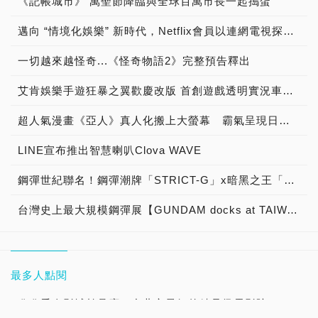
《記帳城市》 萬聖節降臨與全球百萬市長一起搗蛋
邁向 “情境化娛樂” 新時代，Netflix會員以連網電視探索娛樂新視界
一切越來越怪奇...《怪奇物語2》完整預告釋出
艾肯娛樂手遊狂暴之翼歡慶改版 首創遊戲透明實況車「狂暴列車」現身台北街頭
超人氣漫畫《亞人》真人化搬上大螢幕 霸氣呈現日系變種人的磅礡大戰！
LINE宣布推出智慧喇叭Clova WAVE
鋼彈世紀聯名！鋼彈潮牌「STRICT-G」x暗黑之王「mastermind JAPAN」
台灣史上最大規模鋼彈展【GUNDAM docks at TAIWAN】磅礡登場
最多人點閱
欣欣秀泰影城柏晶廳，台北市最好的精品級電影院！