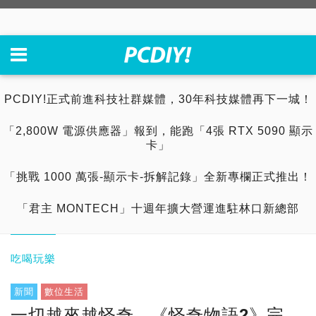
PCDIY!正式前進科技社群媒體，30年科技媒體再下一城！
「2,800W 電源供應器」報到，能跑「4張 RTX 5090 顯示
卡」
「挑戰 1000 萬張-顯示卡-拆解記錄」全新專欄正式推出！
「君主 MONTECH」十週年擴大營運進駐林口新總部
吃喝玩樂
新聞
數位生活
一切越來越怪奇...《怪奇物語2》完