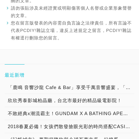
關的文章。
請勿張貼涉及未經證實或明顯傷害個人名譽或企業形象聲譽
的文章。
您在留言版發表的內容需自負言論之法律責任，所有言論不
代表PCDIY!雜誌立場，違反上述規定之留言，PCDIY!雜誌
有權逕行刪除您的留言。
最近新增
「鹿鳴 音響沙龍 Cafe & Bar」享受千萬音響盛宴，「聽黑膠 古典樂 流行音樂 談音樂 聊音響 喝咖啡 品美酒」體驗「Burmester 柏林之音旗艦擴大器」與「B&W Nautilus 鸚鵡螺頂級喇叭 」發燒音響迷人魅力！
欣欣秀泰影城柏晶廳，台北市最好的精品級電影院！
不敗經典x潮流霸主！GUNDAM X A BATHING APE® 首度跨界合作
2018春夏必備！女孩們散發搶眼光彩的時尚搭配CASIO TR Mini X JILL by JILLSTUART櫻花粉浪漫限量組合