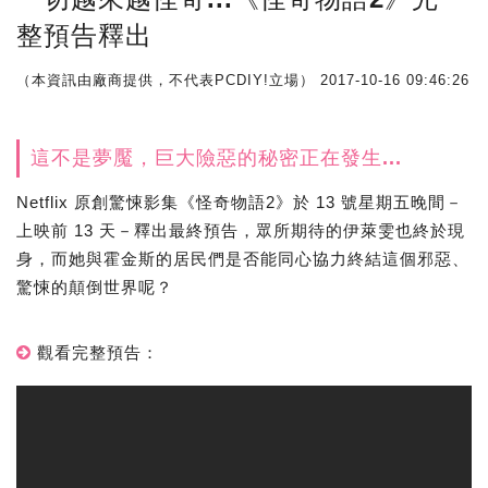
整預告釋出
（本資訊由廠商提供，不代表PCDIY!立場）
2017-10-16 09:46:26
這不是夢魘，巨大險惡的秘密正在發生...
Netflix 原創驚悚影集《怪奇物語2》於 13 號星期五晚間－
上映前 13 天－釋出最終預告，眾所期待的伊萊雯也終於現
身，而她與霍金斯的居民們是否能同心協力終結這個邪惡、
驚悚的顛倒世界呢？
觀看完整預告：