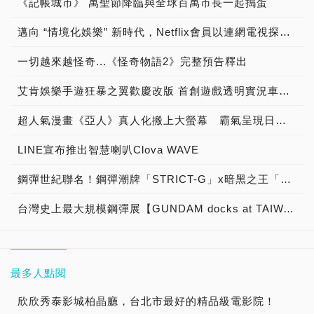
《記帳城市》 萬聖節降臨與全球百萬市長一起搗蛋
邁向 “情境化娛樂” 新時代，Netflix會員以連網電視探索娛樂新視界
一切越來越怪奇...《怪奇物語2》完整預告釋出
艾肯娛樂手遊狂暴之翼歡慶改版 首創遊戲透明實況車「狂暴列車」現身台北街頭
超人氣漫畫《亞人》真人化搬上大螢幕 霸氣呈現日系變種人的磅礡大戰！
LINE宣布推出智慧喇叭Clova WAVE
鋼彈世紀聯名！鋼彈潮牌「STRICT-G」x暗黑之王「mastermind JAPAN」
台灣史上最大規模鋼彈展【GUNDAM docks at TAIWAN】磅礡登場
最多人點閱
欣欣秀泰影城柏晶廳，台北市最好的精品級電影院！