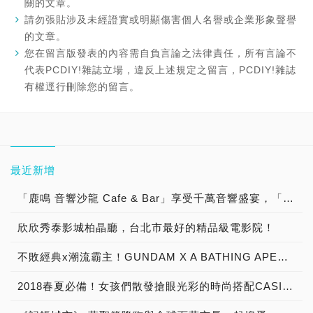
關的文章。
請勿張貼涉及未經證實或明顯傷害個人名譽或企業形象聲譽
的文章。
您在留言版發表的內容需自負言論之法律責任，所有言論不
代表PCDIY!雜誌立場，違反上述規定之留言，PCDIY!雜誌
有權逕行刪除您的留言。
最近新增
「鹿鳴 音響沙龍 Cafe & Bar」享受千萬音響盛宴，「聽黑膠 古典樂 流行音樂 談音樂 聊音響 喝咖啡 品美酒」體驗「Burmester 柏林之音旗艦擴大器」與「B&W Nautilus 鸚鵡螺頂級喇叭 」發燒音響迷人魅力！
欣欣秀泰影城柏晶廳，台北市最好的精品級電影院！
不敗經典x潮流霸主！GUNDAM X A BATHING APE® 首度跨界合作
2018春夏必備！女孩們散發搶眼光彩的時尚搭配CASIO TR Mini X JILL by JILLSTUART櫻花粉浪漫限量組合