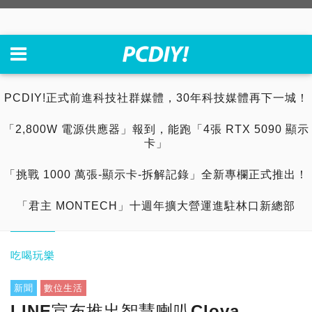
PCDIY!正式前進科技社群媒體，30年科技媒體再下一城！
「2,800W 電源供應器」報到，能跑「4張 RTX 5090 顯示
卡」
「挑戰 1000 萬張-顯示卡-拆解記錄」全新專欄正式推出！
「君主 MONTECH」十週年擴大營運進駐林口新總部
吃喝玩樂
新聞
數位生活
LINE宣布推出智慧喇叭Clova