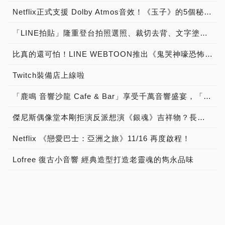
Netflix正式支援 Dolby Atmos音效！《玉子》的5個秘密數字初公開！
「LINE拍貼」隆重登台拍照選照、裁切去背、文字塗鴉三步完成專屬貼圖
比真的還可怕！LINE WEBTOON推出《鬼哭神嚎恐怖動態特輯》
Twitch裝備店上線啦
「鹿鳴 音響沙龍 Cafe & Bar」享受千萬音響盛宴，「聽黑膠 古典樂 流行音樂 談音樂 聊音響 喝咖啡 品美酒」體驗「Burmester 柏林之音旗艦擴大器」與「B&W Nautilus 鸚鵡螺頂級喇叭 」發燒音響迷人魅力！
傑尼斯偶像堂本剛拒演反派想演《銀魂》吉祥物？長澤雅美下海扮母猩猩？
Netflix 《戀愛巴士：亞洲之旅》11/16 再度啟程！
Lofree 復古小音響 經典造型打造老靈魂的雋永品味
台灣原住民的各種「祭遇」世界級坎城影展發光
艾肯娛樂手遊狂暴之翼歡慶改版 首創遊戲透明實況車「狂暴列車」現身台北街頭
地表最強掃地機器人現身 ECOVACS推雙機合一頂規機種