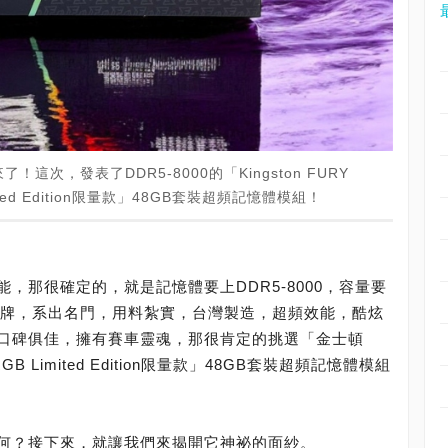
次，發表了DDR5-8000的「Kingston FURY
mited Edition限量款」48GB套裝超頻記憶體模組！
，那很確定的，就是記憶體要上DDR5-8000，容量要
廠品牌，系出名門，用料紮實，台灣製造，超頻效能，酷炫
口碑俱佳，擁有賽車靈魂，那很肯定的挑選「金士頓
R5 RGB Limited Edition限量款」48GB套裝超頻記憶體模組
何？接下來，就讓我們來揭開它神祕的面紗。