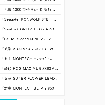
【挑戰 1000 萬張-顯示卡-拆解記錄：000-000-002】技嘉 GIGABYTE GEFORCE RTX 5090 GAMING OC 32G：台灣代理商青雲公司貨：台灣製造 Made In Taiwan
「Seagate IRONWOLF 8TB」實測開箱，「5,400轉」那嘶狼「節省電力 48％ 噪音減少 18％ 抗震提升 12％」NAS專用硬碟機首選！
「SanDisk OPTIMUS GX PRO 8100 SSD 2TB」實測開箱，「14,900 MB/s俱樂部」史上最強「第四代 PCIe 5.0 SSD」高效能低功耗固態硬碟！
「LaCie Rugged MINI SSD 2TB」實測開箱，「USB 3.2 Gen 2x2 穩固精悍」20Gbps 外接式固態硬碟專業首選！
「威剛 ADATA SC750 2TB External SSD」實測開箱，USB 3.2 Gen2 10Gb/s 免傳輸線「袖珍便攜」高效能外接式固態硬碟！
「君主 MONTECH HyperFlow Digital 360」實測開箱，「TDP：360 W 解熱能力」數位顯示即時監控「Intel LGA 1700/1851與AMD AM4/AM5主流平台全支援」高性價比 CPU一體式水冷散熱器！
「華碩 ROG MAXIMUS Z890 APEX」實測開箱，史上最強「22＋1＋2＋2 共 27 相供電」DDR5-9600＋ 極致超頻「Intel Core Ultra 7 270K Plus 最佳拍檔」白色海景房主機板！
「振華 SUPER FLOWER LEADEX III PLATINUM ATX 3.1 1000W」實測開箱，Cybenetics PLATINUM白金牌認證「PCIe 5.1 單原生 12V-2x6 連接器 」電源供應器 feat. NVIDIA GeForce RTX 5090 顯示卡 絕佳組合！
「君主 MONTECH BETA 2 850W ATX 3.1」實測開箱，80 PLUS Bronze 銅牌認證「PCIe 5.1 單原生 12V-2x6 連接器」直出線電源供應器 feat. NVIDIA GeForce RTX 5080 顯示卡 超值搭機組合！