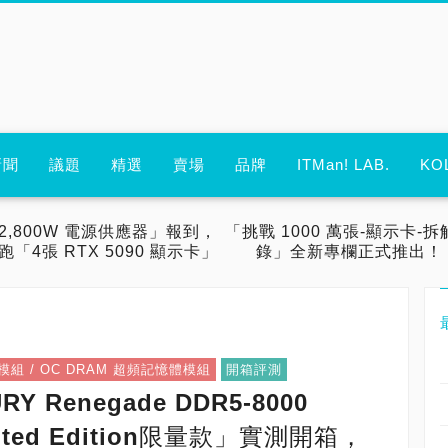
新聞
議題
精選
賣場
品牌
ITMan! LAB.
KO
2,800W 電源供應器」報到，
「挑戰 1000 萬張-顯示卡-拆
跑「4張 RTX 5090 顯示卡」
錄」全新專欄正式推出！
模組 / OC DRAM 超頻記憶體模組
開箱評測
RY Renegade DDR5-8000
imited Edition限量款」實測開箱，