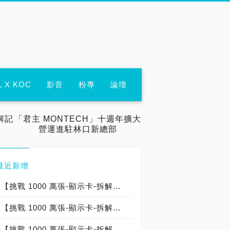
L X KOC
影音
粉專
論壇
解記
「君主 MONTECH」十週年擴大
營運進駐林口新總部
最近新增
【挑戰 1000 萬張-顯示卡-拆解記錄：000-000-018】微星 MSI GeForce RTX 5090 32G LIGHTNING Z 閃電卡皇：台灣代理商建達公司貨：台灣製造 Made In Taiwan（限定版→僅開箱）
【挑戰 1000 萬張-顯示卡-拆解記錄：000-000-004】華碩 ASUS TUF Gaming GeForce RTX 5090 32GB GDDR7：台灣代理商聯強公司貨：中國製造 Made In China
【挑戰 1000 萬張-顯示卡-拆解記錄：000-000-003】微星 MSI GEFORCE RTX 5090 GAMING TRIO OC：台灣代理商建達公司貨：台灣製造 Made In Taiwan