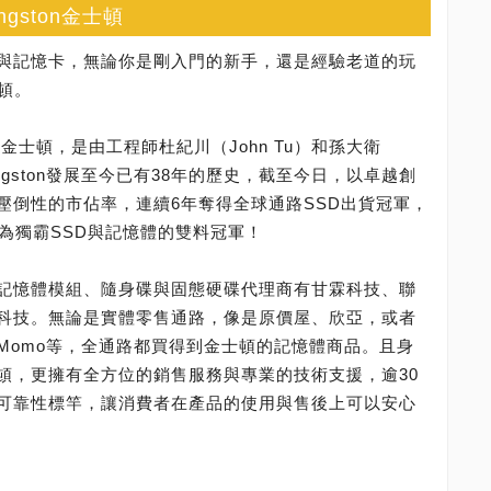
gston金士頓
與記憶卡，無論你是剛入門的新手，還是經驗老道的玩
士頓。
字叫金士頓，是由工程師杜紀川（John Tu）和孫大衛
Kingston發展至今已有38年的歷史，截至今日，以卓越創
壓倒性的市佔率，連續6年奪得全球通路SSD出貨冠軍，
為獨霸SSD與記憶體的雙料冠軍！
記憶體模組、隨身碟與固態硬碟代理商有甘霖科技、聯
科技。無論是實體零售通路，像是原價屋、欣亞，或者
h、Momo等，全通路都買得到金士頓的記憶體商品。且身
頓，更擁有全方位的銷售服務與專業的技術支援，逾30
可靠性標竿，讓消費者在產品的使用與售後上可以安心