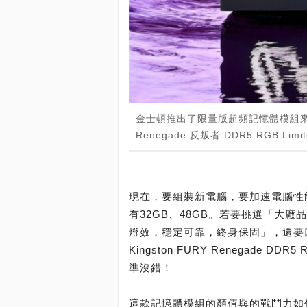
金士頓推出了限量版超頻記憶體模組來了！這
Renegade 反叛者 DDR5 RGB Li
現在，要組裝新電腦，要加速電腦性能
有32GB、48GB。若要挑選「大
燈效，穩定可靠，終身保固」，還要
Kingston FURY Renegade DD
準沒錯！
這款記憶體模組的顏值與的戰鬥力如