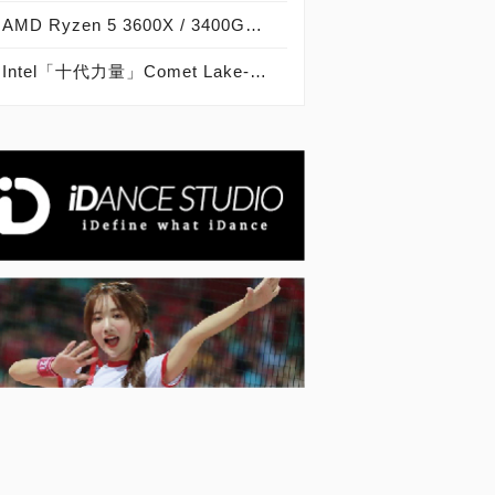
AMD Ryzen 5 3600X / 3400G開箱實測，獨顯內顯皆高效，主流電競最佳平台！
Intel「十代力量」Comet Lake-S該買嗎？Core i9 / i7 / i5 / i3效能評測 ft. Ryzen 3000效能評比 / ROG Z490 MAXIMUS XII FORMULA