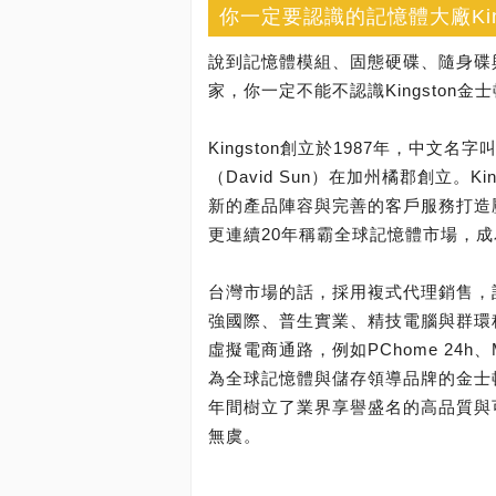
你一定要認識的記憶體大廠Kin
說到記憶體模組、固態硬碟、隨身碟
家，你一定不能不認識Kingston金
Kingston創立於1987年，中文名
（David Sun）在加州橘郡創立。
新的產品陣容與完善的客戶服務打造
更連續20年稱霸全球記憶體市場，成
台灣市場的話，採用複式代理銷售，
強國際、普生實業、精技電腦與群環
虛擬電商通路，例如PChome 24
為全球記憶體與儲存領導品牌的金士
年間樹立了業界享譽盛名的高品質與
無虞。