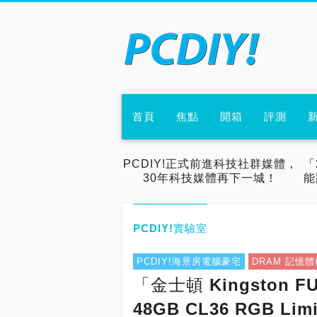
首頁
焦點
開箱
評測
PCDIY!正式前進科技社群媒體，
「
30年科技媒體再下一城！
能
PCDIY!實驗室
PCDIY!海景房電腦豪宅
DRAM 記憶體
「金士頓 Kingston FU
48GB CL36 RGB L