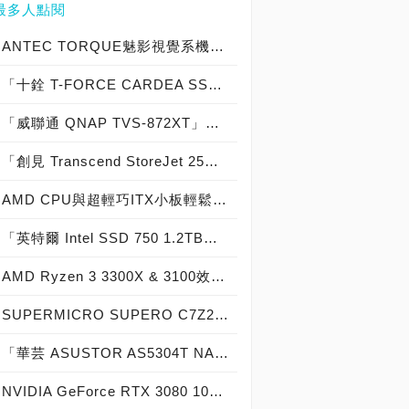
最多人點閱
ANTEC TORQUE魅影視覺系機殼開箱，安鈦克戰鬥機俯衝攻擊概念電競機箱新登場！
「十銓 T-FORCE CARDEA SSD 1TB」散熱片版實測開箱，「7,000MB/s俱樂部」PCIe 4.0 x4高效能固態硬碟！
「威聯通 QNAP TVS-872XT」實測開箱，「10GbE＋Thunderbolt 3」旗艦級 8-Bay NAS
「創見 Transcend StoreJet 25C3S 2TB & 25C3N 2TB」實測開箱，輕薄時尚內建獨家檔案救援外接式硬碟！
AMD CPU與超輕巧ITX小板輕鬆配：華碩 ROG STRIX B450-I GAMING ft. Ryzen 3 3300X
「英特爾 Intel SSD 750 1.2TB」實測開箱，NVMe PCIe SSD固態硬碟中的頂尖之作！
AMD Ryzen 3 3300X & 3100效能測試，完勝9400 / 9100，搭配B550最佳平台
SUPERMICRO SUPERO C7Z270-CG實測開箱，伺服器級電競主機板重裝上陣！
「華芸 ASUSTOR AS5304T NAS」實測開箱，Feat. Western Digital WD RED 4TB NAS HDD & WD RED SA500 NAS SSD
NVIDIA GeForce RTX 3080 10GB創始版顯示卡開箱實測，4K高畫質光追遊戲的最佳主角