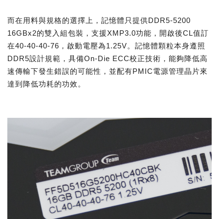
而在用料與規格的選擇上，記憶體只提供DDR5-5200
16GBx2的雙入組包裝，支援XMP3.0功能，開啟後CL值訂
在40-40-40-76，啟動電壓為1.25V。記憶體顆粒本身遵照
DDR5設計規範，具備On-Die ECC校正技術，能夠降低高
速傳輸下發生錯誤的可能性，並配有PMIC電源管理晶片來
達到降低功耗的功效。