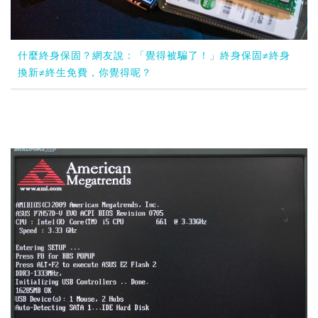
什麼終身保固？網友說：「覺得被騙了！」終身保固≠終身
換新≠終生免費，你覺得呢？