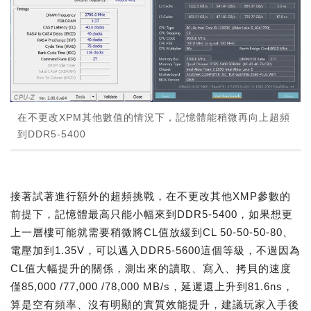
在不更改XPM其他數值的情況下，記憶體能稍微再向上超頻
到DDR5-5400
接著試著進行額外的超頻挑戰，在不更改其他XMP參數的
前提下，記憶體最高只能小幅來到DDR5-5400，如果想更
上一層樓可能就需要稍微將CL值放緩到CL 50-50-50-80、
電壓加到1.35V，可以邁入DDR5-5600這個等級，不過因為
CL值大幅提升的關係，測出來的讀取、寫入、拷貝的速度
僅85,000 /77,000 /78,000 MB/s，延遲還上升到81.6ns，
算是空有頻率、沒有明顯的實質效能提升，建議玩家入手後