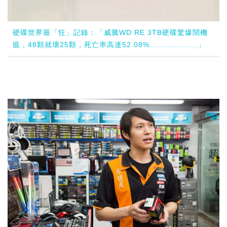
硬碟世界最「狂」記錄：「威騰WD RE 3TB硬碟驚爆鬧機
瘟，48顆就壞25顆，死亡率高達52.08%...................」