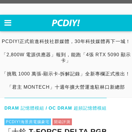
PCDIY!正式前進科技社群媒體，30年科技媒體再下一城！
「2,800W 電源供應器」報到，能跑「4張 RTX 5090 顯示
卡」
「挑戰 1000 萬張-顯示卡-拆解記錄」全新專欄正式推出！
「君主 MONTECH」十週年擴大營運進駐林口新總部
DRAM 記憶體模組 / OC DRAM 超頻記憶體模組
PCDIY!海景房電腦豪宅
開箱評測
「十銓 T-FORCE DELTA RGB