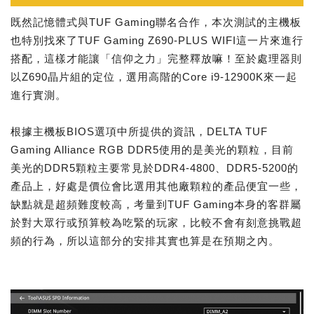
既然記憶體式與TUF Gaming聯名合作，本次測試的主機板
也特別找來了TUF Gaming Z690-PLUS WIFI這一片來進行
搭配，這樣才能讓「信仰之力」完整釋放嘛！至於處理器則
以Z690晶片組的定位，選用高階的Core i9-12900K來一起
進行實測。
根據主機板BIOS選項中所提供的資訊，DELTA TUF
Gaming Alliance RGB DDR5使用的是美光的顆粒，目前
美光的DDR5顆粒主要常見於DDR4-4800、DDR5-5200的
產品上，好處是價位會比選用其他廠顆粒的產品便宜一些，
缺點就是超頻難度較高，考量到TUF Gaming本身的客群屬
於對大眾行或預算較為吃緊的玩家，比較不會有刻意挑戰超
頻的行為，所以這部分的安排其實也算是在預期之內。