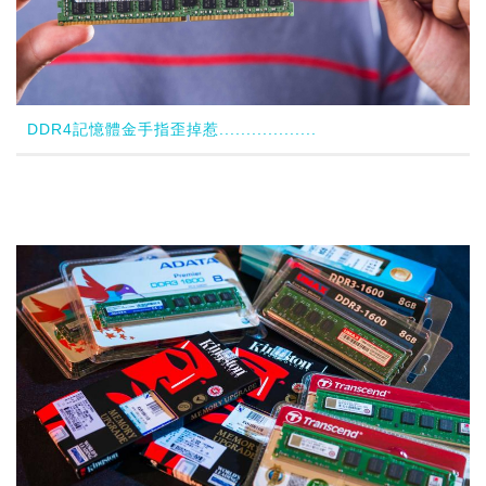
DDR4記憶體金手指歪掉惹..................