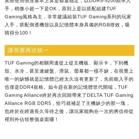
實際使用情況基本上算是都還穩定，以DDR5-5200頻率入
手，稍微小超一下是OK，原則上是以搭配組建TUF
Gaming風格為主，非常建議組裝TUF Gaming系列的玩家
入手，搭配側透機殼以及記憶體本身具備的RGB燈效，吸
睛得分100！
讓視覺再次統一
TUF Gaming的相關周邊從上從主機板、顯示卡，下到機
殼、水冷，甚至連鍵盤、滑鼠、螢幕都一樣不缺，在視覺上
唯一的缺憾就是記憶體已經太久沒有更新了，先前能入手的
也僅是DDR4規格。如今趕在新的記憶體世代開端，TUF
Gaming Alliance終於再次回歸帶來了DELTA TUF Gaming
Alliance RGB DDR5，恰巧就補足了主機缺少的那一塊，
也終於在經過長久等待之後，讓玩家能夠在一次的將信仰從
裡到外佔領整個桌面囉！