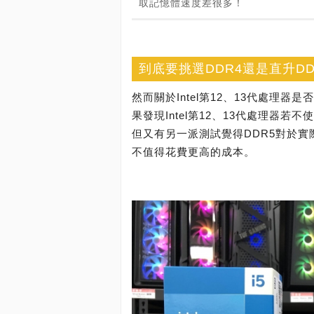
取記憶體速度差很多！
到底要挑選DDR4還是直升DD
然而關於Intel第12、13代處理
果發現Intel第12、13代處理器
但又有另一派測試覺得DDR5對於
不值得花費更高的成本。