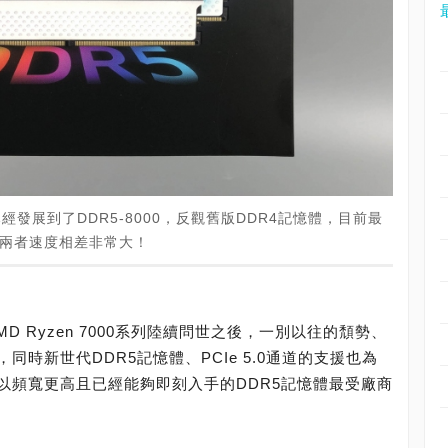
經發展到了DDR5-8000，反觀舊版DDR4記憶體，目前最
0，兩者速度相差非常大！
AMD Ryzen 7000系列陸續問世之後，一別以往的頹勢、
時新世代DDR5記憶體、PCIe 5.0通道的支援也為
以頻寬更高且已經能夠即刻入手的DDR5記憶體最受廠商