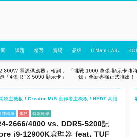
新聞
議題
精選
賣場
品牌
ITMan! LAB.
KO
2,800W 電源供應器」報到，
「挑戰 1000 萬張-顯示卡-拆
跑「4張 RTX 5090 顯示卡」
錄」全新專欄正式推出！
B 電競主機板 / Creator M/B 創作者主機板 / HEDT 高階
記憶體模組
焦點
特別報導
2666/4000 vs. DDR5-5200記
e i9-12900K處理器 feat. TUF