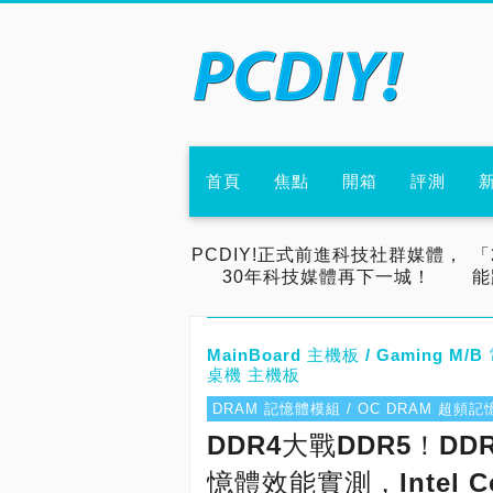
首頁
焦點
開箱
評測
PCDIY!正式前進科技社群媒體，
「
30年科技媒體再下一城！
能
MainBoard 主機板 / Gaming M/
桌機 主機板
DRAM 記憶體模組 / OC DRAM 超頻
DDR4大戰DDR5！DDR4-
憶體效能實測，Intel Cor