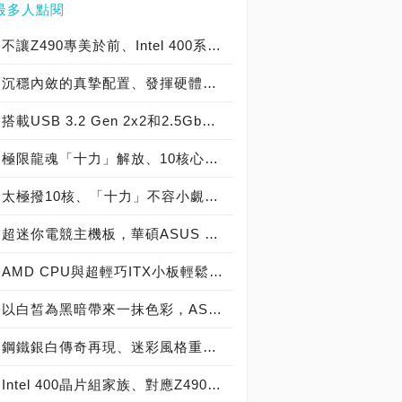
最多人點閱
不讓Z490專美於前、Intel 400系列入門選項，BIOSTAR RACING B460GTQ主機板開箱
沉穩內斂的真摯配置、發揮硬體效能的最佳助手，MSI MPG Z590 GAMING PLUS開箱
搭載USB 3.2 Gen 2x2和2.5GbE LAN、入門玩家最佳選擇，MSI MAG Z490 TOMAHAWK主機板開箱
極限龍魂「十力」解放、10核心沒在怕！MSI Z490 ACE主機板開箱評測
太極撥10核、「十力」不容小覷，ASRock Z490 TAICHI主機板效能測試
超迷你電競主機板，華碩ASUS Z170I PRO GAMING實測開箱！
AMD CPU與超輕巧ITX小板輕鬆配：華碩 ROG STRIX B450-I GAMING ft. Ryzen 3 3300X
以白皙為黑暗帶來一抹色彩，ASUS Prime Z490-A主機板開箱
鋼鐵銀白傳奇再現、迷彩風格重返，ASRock Z490 Steel Legend主機板開箱
Intel 400晶片組家族、對應Z490主機板型號全都露，搭配10代Comet Lake-S處理器必備