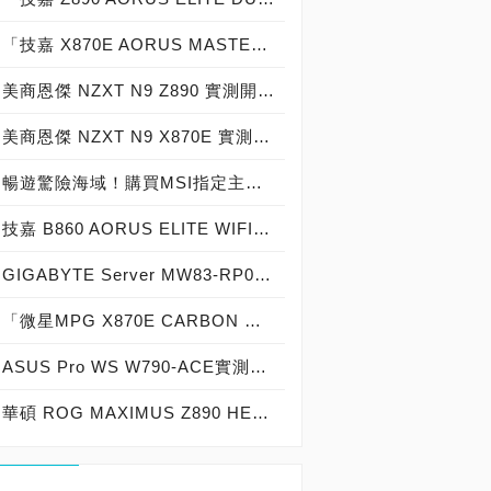
「技嘉 X870E AORUS MASTER X3D ICE」超級冰雕 實測開箱，史上最強「18＋2＋2相」10GbE火力加持「X3D TURBO MODE 2 加速」冰魄白海景房主機板！
美商恩傑 NZXT N9 Z890 實測開箱，「為玩家而生」20＋1＋1共 22 相供電「TDP：400W超頻」 Intel 高階「DDR5-8800＋」精品級海景房主機板！
美商恩傑 NZXT N9 X870E 實測開箱，史上最「高顏值」20＋2＋1共 23 相供電 AMD 高階「DDR5-8200＋」精品級海景房主機板！
暢遊驚險海域！購買MSI指定主板，免費獲取《人中之龍 8 外傳：Pirates in Hawaii》！
技嘉 B860 AORUS ELITE WIFI7 ICE 冰魄白 實測開箱，史上「最靚白」14＋1＋2相供電 Intel 中階「DDR5-9066＋」精品級海景房主機板！
GIGABYTE Server MW83-RP0實測開箱，史上最強「8＋3＋1＋1共13相供電」實戰Intel Xeon w9-3495x為終極效能而生「AI加速 四組PCIe 5.0 x16雙插槽顯示卡擴充」HEDT工作站主機板！
「微星MPG X870E CARBON WIFI主機板」強勢來襲，採用「18＋2＋1相供電，王者堆料，帥氣外表，強大實力」獲原價屋店長肯定推薦「獨家強化記憶體 4-DIMM DDR5-7200、對應DDR5-6000 CL26、CL28與DDR5-6400 CL28、CL30超低延遲、4組PCIe Gen 4/5 SSD M.2插槽，專為高階玩家而生」晉升強者價格：13,990元！
ASUS Pro WS W790-ACE實測開箱，史上最強「12＋1＋1共14相供電」Intel Xeon w9-3495X處理器最佳拍檔「AI加速 三組PCIe 5.0 x16雙插槽顯示卡擴充」HEDT工作站主機板！
華碩 ROG MAXIMUS Z890 HERO實測開箱，史上最強「為玩家而生」22＋1＋2＋2共27相供電「PC DIY最佳化」海景房英雄主機板！