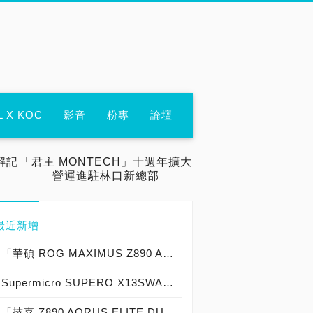
L X KOC
影音
粉專
論壇
解記
「君主 MONTECH」十週年擴大
營運進駐林口新總部
最近新增
「華碩 ROG MAXIMUS Z890 APEX」實測開箱，史上最強「22＋1＋2＋2 共 27 相供電」DDR5-9600＋ 極致超頻「Intel Core Ultra 7 270K Plus 最佳拍檔」白色海景房主機板！
Supermicro SUPERO X13SWA-TF實測開箱，史上最強「8＋3＋1＋1共13相供電」Intel W790「AI加速 四組PCIe 5.0 x16雙插槽顯示卡擴充」 HEDT高階桌機工作站主機板！
「技嘉 Z890 AORUS ELITE DUO X」實測開箱，史上最強「DDR5-10266 超頻支援」ULTRA TURBO MODE 加速「全球首發 128GB 單條 CQDIMM 對應」黑色海景房主機板！