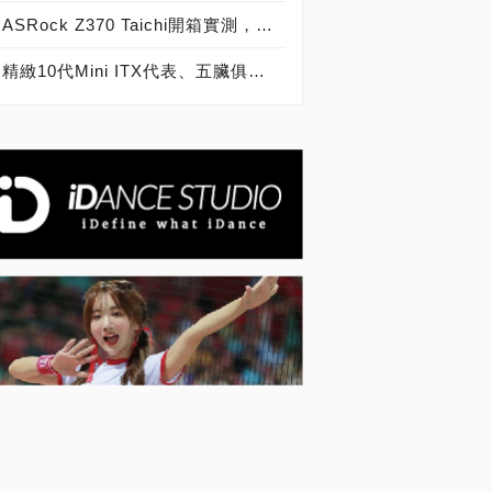
ASRock Z370 Taichi開箱實測，記憶體超頻突破4100MHz，與Intel 8代處理器雙雄合璧的「太極」精品！
精緻10代Mini ITX代表、五臟俱全小主板，ROG Z490-I Gaming主機板開箱動眼看